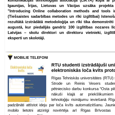
komunikācijas tehnoloģijas asociācija (LIKTA) kopā ar 
Igaunijas, Īrijas, Lietuvas un Vācijas uzsāka projekt
"Introducing Online collaboration methods and tools i
(Tiešsaistes sadarbības metodes un rīki izglītībai) īstenoš
rezultātā izstrādātā metodoloģija un rīki tika demonstrēti
augustā, kur piedalījās gandrīz 100 izglītības nozares lī
Latvijas – skolu direktori un direktoru vietnieki, izglīt
eksperti un skolotāji.
MOBILIE TELEFONI
RTU studenti izstrādājuši un
elektroniskās loča kvīts pro
Rīgas Tehniskās universitātes (RTU) s
Strode un Reinis Vesers student
pētniecisko darbu konkursa “Osta pils
nākuši klajā ar priekšlikumiem 
tehnoloģiju risinājumu ieviešanā Rī
padziļināti attīstot ideju par loča kvīts automatizēšanu. Jauni
mobilo lietotni atzinīgi novērtēja arī Rīgas Brīvostas