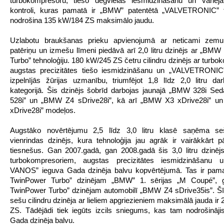
turbokompresoru, tiešo degvielas iesmidzināšanu un variēj
kontroli, kuras pamatā ir „BMW” patentētā „VALVETRONIC” te
nodrošina 135 kW/184 ZS maksimālo jaudu.
Uzlabotu braukšanas prieku apvienojumā ar neticami zemu
patēriņu un izmešu līmeni piedāvā arī 2,0 litru dzinējs ar „BM
Turbo” tehnoloģiju. 180 kW/245 ZS četru cilindru dzinējs ar turbo
augstas precizitātes tiešo iesmidzināšanu un „VALVETRONIC”
izpelnījās žūrijas uzmanību, triumfējot 1,8 līdz 2,0 litru da
kategorijā. Šis dzinējs šobrīd darbojas jaunajā „BMW 328i S
528i” un „BMW Z4 sDrive28i”, kā arī „BMW X3 xDrive28i” 
xDrive28i” modeļos.
Augstāko novērtējumu 2,5 līdz 3,0 litru klasē saņēma seš
vienrindas dzinējs, kura tehnoloģija jau agrāk ir vairākkārt pār
tiesnešus. Gan 2007.gadā, gan 2008.gadā šis 3,0 litru dzinēj
turbokompresoriem, augstas precizitātes iesmidzināšanu 
VANOS” ieguva Gada dzinēja balvu kopvērtējumā. Tas ir pam
TwinPower Turbo” dzinējam „BMW” 1. sērijas „M Coupé”,
TwinPower Turbo” dzinējam automobilī „BMW Z4 sDrive35is”. Šī
sešu cilindru dzinēja ar lieliem apgriezieniem maksimālā jauda ir
ZS. Tādējādi tiek iegūts izcils sniegums, kas tam nodrošināji
Gada dzinēja balvu.