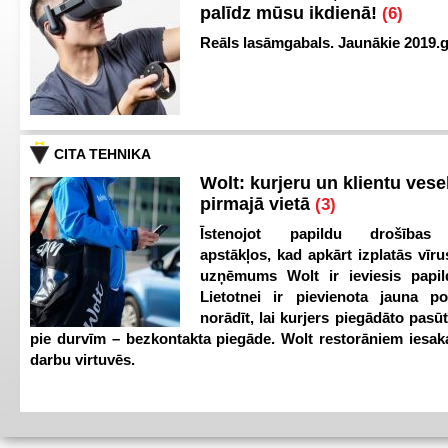
palīdz mūsu ikdienā!
(6)
Reāls lasāmgabals. Jaunākie 2019.g
CITA TEHNIKA
Wolt: kurjeru un klientu vesel
pirmajā vietā
(3)
Īstenojot papildu drošības
apstākļos, kad apkārt izplatās vīr
uzņēmums Wolt ir ieviesis papild
Lietotnei ir pievienota jauna p
norādīt, lai kurjers piegādāto pasū
pie durvīm – bezkontakta piegāde. Wolt restorāniem iesak
darbu virtuvēs.