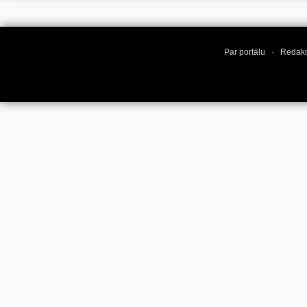
Par portālu
·
Redakc