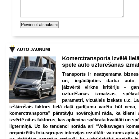
AUTO JAUNUMI
Komerctransporta izvēlē lie
spēlē auto uzturēšanas izm
Transports ir neatņemama biznesa
un, iegādājoties darba auto,
jāizvērtē virkne kritēriju – g
uzturēšanas izmaksas, spēkrat
parametri, vizuālais izskats u.c. Lai
izšķirošais faktors lielā daļā gadījumu varētu būt cena
komerctransporta” pārstāvju novērojumi rāda, ka klienti 
izvērtē citus faktorus, kas apliecina spēkrata kvalitāti un spē
ilgtermiņā. Uz šo tendenci norāda arī “Volkswagen kome
organizētās fokusgrupas intervijas rezultāti: vairums aptau