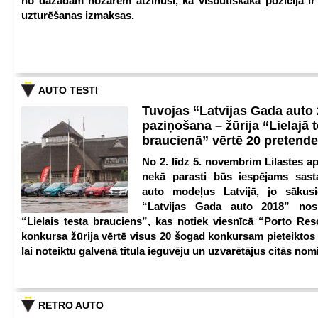
no dažādām nozarēm atzinuši, ka visbūtiskākā pozīcija i
uzturēšanas izmaksas.
AUTO TESTI
Tuvojas “Latvijas Gada auto
paziņošana – žūrija “Lielajā 
braucienā” vērtē 20 pretend
No 2. līdz 5. novembrim Lilastes a
nekā parasti būs iespējams sast
auto modeļus Latvijā, jo sākus
“Latvijas Gada auto 2018” nos
“Lielais testa brauciens”, kas notiek viesnīcā “Porto Reso
konkursa žūrija vērtē visus 20 šogad konkursam pieteiktos
lai noteiktu galvenā titula ieguvēju un uzvarētājus citās nom
RETRO AUTO