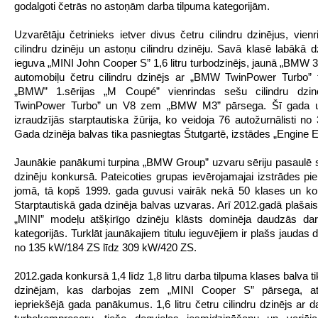
godalgoti četrās no astoņām darba tilpuma kategorijām.
Uzvarētāju četrinieks ietver divus četru cilindru dzinējus, vien
cilindru dzinēju un astoņu cilindru dzinēju. Savā klasē labākā dz
ieguva „MINI John Cooper S” 1,6 litru turbodzinējs, jaunā „BMW 32
automobiļu četru cilindru dzinējs ar „BMW TwinPower Turbo” t
„BMW” 1.sērijas „M Coupé” vienrindas sešu cilindru dzi
TwinPower Turbo” un V8 zem „BMW M3” pārsega. Šī gada u
izraudzījās starptautiska žūrija, ko veidoja 76 autožurnālisti no
Gada dzinēja balvas tika pasniegtas Štutgartē, izstādes „Engine E
Jaunākie panākumi turpina „BMW Group” uzvaru sēriju pasaulē 
dzinēju konkursā. Pateicoties grupas ievērojamajai izstrādes pie
jomā, tā kopš 1999. gada guvusi vairāk nekā 50 klases un ko
Starptautiskā gada dzinēja balvas uzvaras. Arī 2012.gadā plaša
„MINI” modeļu atšķirīgo dzinēju klāsts dominēja daudzās dar
kategorijās. Turklāt jaunākajiem titulu ieguvējiem ir plašs jaudas
no 135 kW/184 ZS līdz 309 kW/420 ZS.
2012.gada konkursā 1,4 līdz 1,8 litru darba tilpuma klases balva ti
dzinējam, kas darbojas zem „MINI Cooper S” pārsega, atk
iepriekšējā gada panākumus. 1,6 litru četru cilindru dzinējs ar d