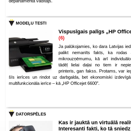
departamenta vadītājs.
MODEĻU TESTI
Vispusīgais palīgs „HP Offic
(6)
Ja palūkojamies, ko dara Latvijas ied
palikt nemanīts fakts, ka rodas 
mikrouzņēmumu, kā arī individuāl
tādēļ lielai daļai no tiem ir nep
printeris, gan fakss. Protams, var ie
šīs ierīces un rindot uz darbgalda, bet ekonomiski izdevīgā
multifunkcionāla ierīce – kā „HP Officejet 6600”.
DATORSPĒLES
Kas ir jauktā un virtuālā reali
Interesanti fakti, ko tā snied