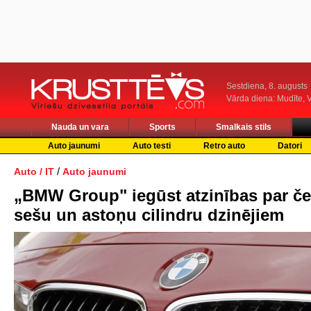
Sestdiena, 8. augusts
Vārda diena: Mudīte, V
Nauda un vara
Sports
Smalkais stils
Auto jaunumi
Auto testi
Retro auto
Datori
/
Auto / IT
Auto jaunumi
„BMW Group" iegūst atzinības par če
sešu un astoņu cilindru dzinējiem