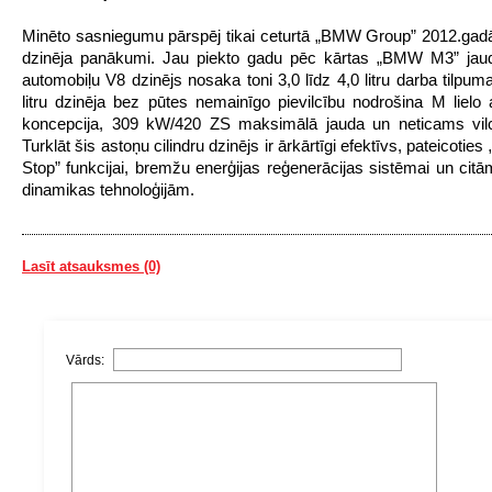
Minēto sasniegumu pārspēj tikai ceturtā „BMW Group” 2012.gad
dzinēja panākumi. Jau piekto gadu pēc kārtas „BMW M3” jaud
automobiļu V8 dzinējs nosaka toni 3,0 līdz 4,0 litru darba tilpum
litru dzinēja bez pūtes nemainīgo pievilcību nodrošina M lielo 
koncepcija, 309 kW/420 ZS maksimālā jauda un neticams vil
Turklāt šis astoņu cilindru dzinējs ir ārkārtīgi efektīvs, pateicoties 
Stop” funkcijai, bremžu enerģijas reģenerācijas sistēmai un citā
dinamikas tehnoloģijām.
Lasīt atsauksmes (0)
Vārds: