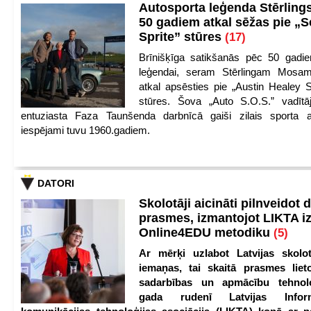
Autosporta leģenda Stērling
50 gadiem atkal sēžas pie „S
Sprite” stūres
(17)
Brīnišķīga satikšanās pēc 50 gadie
leģendai, seram Stērlingam Mosam
atkal apsēsties pie „Austin Healey S
stūres. Šova „Auto S.O.S.” vadītāj
entuziasta Faza Taunšenda darbnīcā gaiši zilais sporta a
iespējami tuvu 1960.gadiem.
DATORI
Skolotāji aicināti pilnveidot d
prasmes, izmantojot LIKTA i
Online4EDU metodiku
(5)
Ar mērķi uzlabot Latvijas skolot
iemaņas, tai skaitā prasmes lieto
sadarbības un apmācību tehnolo
gada rudenī Latvijas Infor