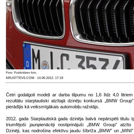
Foto: Publicitātes foto.
KRUSTTEVS.COM · 14.06.2012. 17:19
Četri godalgoti modeļi ar darba tilpumu no 1,6 līdz 4,0 litrie
rezultātu starptautiski atzītajā dzinēju konkursā „BMW Group”
pierādījis kā veiksmīgākais automobiļu ražotājs.
2012. gada Starptautiskā gada dzinēja balvā nepārspēti titulu ī
triumfējoši jaunpienācēji nostiprinājuši „BMW Group” atzīto
Dzinēji, kas nodrošina efektīvu jaudu šībrīža „BMW” un „MINI