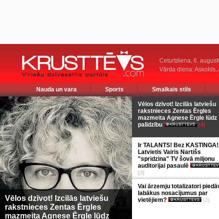
Ceturtdiena, 6. august
Vārda diena: Askolds,
Nauda un vara
Sports
Smalkais stils
Vēlos dzīvot! Izcilās latviešu
rakstnieces Zentas Ērgles
mazmeita Agnese Ērgle lūdz
palīdzību
(4)
Ir TALANTS! Bez KASTINGA!
Latvietis Vairis Nartišs
"spridzina" TV šovā miljonu
auditorijai pasaulē
(3)
Vai ārzemju totalizatori piedā
labākus nosacījumus par
Vēlos dzīvot! Izcilās latviešu
vietējiem?
(2)
rakstnieces Zentas Ērgles
mazmeita Agnese Ērgle lūdz