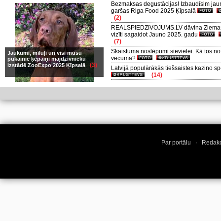
Bezmaksas degustācijas! Izbaudīsim jau
garšas Riga Food 2025 Ķīpsalā
(2)
REALSPIEDZIVOJUMS.LV dāvina Ziemas
vizīti sagaidot Jauno 2025. gadu
(7)
Skaistuma noslēpumi sievietei. Kā tos no
Jaukumi, mīluļi un visi mūsu
vecumā?
pūkainie ķepaiņi mājdzīvnieku
(3)
izstādē ZooExpo 2025 Ķīpsalā
Latvijā populārākās tiešsaistes kazino s
(14)
Par portālu
·
Redakc