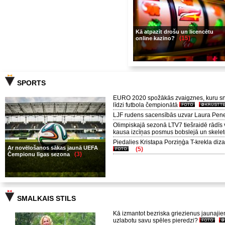
Kā atpazīt drošu un licencētu
(15)
online kazino?
SPORTS
EURO 2020 spožākās zvaigznes, kuru s
līdzi futbola čempionātā
LJF rudens sacensībās uzvar Laura Pen
Olimpiskajā sezonā LTV7 tiešraidē rādīs
kausa izcīņas posmus bobslejā un skele
Piedalies Kristapa Porziņģa T-krekla diz
Ar novēlošanos sākas jaunā UEFA
(5)
(3)
Čempionu līgas sezona
SMALKAIS STILS
Kā izmantot bezriska griezienus jaunajiem
uzlabotu savu spēles pieredzi?