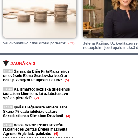
Vai ekonomika atkal draud pārkarst?
(52)
Jeļena Kašina: Uz kvalitātes r
netaupīsim, jo skopais maksā d
JAUNĀKAIS
17:44
Šarmantā Bišu PirtsMājas sirds
un dvēsele Elena Gradovska kopā ar
hokeja zvaigzni Daugaviņu ielūdz!
(5)
04:44
Kā izmantot bezriska griezienus
jaunajiem klientiem, lai uzlabotu savu
spēles pieredzi?
(2)
15:08
Īpašais leģendārā aktiera Jāņa
Skaņa 75 gadu jubilejas vakars
Skroderdienas Silmačos Druvienā
(3)
03:58
Vēlos dzīvot! Izcilās latviešu
rakstnieces Zentas Ērgles mazmeita
Agnese Ērgle lūdz palīdzību
(4)