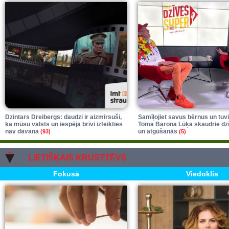
Dzintars Dreibergs: daudzi ir aizmirsuši,
Samīļojiet savus bērnus un tuv
ka mūsu valsts un iespēja brīvi izteikties
Toma Barona Lūķa skaudrie dzīv
nav dāvana
un atgūšanās
(93)
(5)
LIETIŠĶAIS KRUSTTĒVS
Fokusā
Viedokli