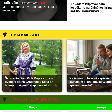
palīdzību
(4)
Ar kādām kriptovalūtām
Mēs, sabiedrība, - varam palīdzēt kaut ar
iespējams norēķināties kript
mazumiņu.
kazino?
(2)
SMALKAIS STILS
Šarmantā Bišu PirtsMājas sirds un
Kā izmantot bezriska griezie
dvēsele Elena Gradovska kopā ar
jaunajiem klientiem, lai uzlab
hokeja zvaigzni Daugaviņu ielūdz!
spēles pieredzi?
(5)
(2)
KRUSTTĒVA SPEKTRS
Blogs
Intervija