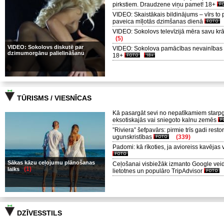
pirkstiem. Draudzene viņu pamet! 18+
VIDEO: Skaistākais bildinājums – vīrs to
paveica mīļotās dzimšanas dienā
VIDEO: Sokolovs televīzijā mēra savu k
(5)
VIDEO: Sokolovs diskutē par
VIDEO: Sokolova pamācības nevainības
dzimumorgānu palielināšanu
18+
TŪRISMS / VIESNĪCAS
Kā pasargāt sevi no nepatīkamiem star
eksotiskajās vai sniegoto kalnu zemēs
”Riviera” šefpavārs: pirmie trīs gadi resto
ugunskristības
(339)
Padomi: kā rīkoties, ja avioreiss kavējas v
Sākas kāzu ceļojumu plānošanas
Ceļošanai visbiežāk izmanto Google vei
(1)
laiks
lietotnes un populāro TripAdvisor
DZĪVESSTILS