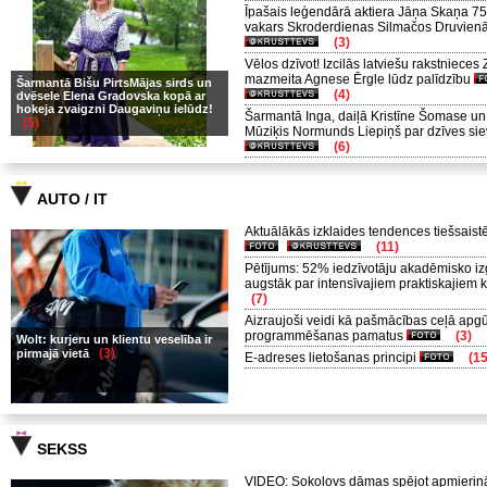
Īpašais leģendārā aktiera Jāņa Skaņa 75
vakars Skroderdienas Silmačos Druvien
(3)
Vēlos dzīvot! Izcilās latviešu rakstnieces
mazmeita Agnese Ērgle lūdz palīdzību
Šarmantā Bišu PirtsMājas sirds un
(4)
dvēsele Elena Gradovska kopā ar
hokeja zvaigzni Daugaviņu ielūdz!
Šarmantā Inga, daiļā Kristīne Šomase un
(5)
Mūziķis Normunds Liepiņš par dzīves si
(6)
AUTO / IT
Aktuālākās izklaides tendences tiešsais
(11)
Pētījums: 52% iedzīvotāju akadēmisko izg
augstāk par intensīvajiem praktiskajiem
(7)
Aizraujoši veidi kā pašmācības ceļā apgū
programmēšanas pamatus
(3)
Wolt: kurjeru un klientu veselība ir
(3)
pirmajā vietā
E-adreses lietošanas principi
(15
SEKSS
VIDEO: Sokolovs dāmas spējot apmierināt