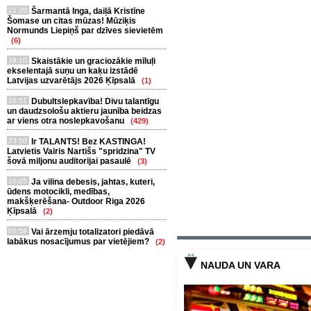
21:20
Šarmantā Inga, daiļā Kristīne
Šomase un citas mūzas! Mūziķis
Normunds Liepiņš par dzīves sievietēm
(6)
19:10
Skaistākie un graciozākie mīluļi
ekselentajā suņu un kaķu izstādē
Latvijas uzvarētājs 2026 Ķīpsalā
(1)
16:51
Dubultslepkavība! Divu talantīgu
un daudzsološu aktieru jaunība beidzas
ar viens otra noslepkavošanu
(429)
23:50
Ir TALANTS! Bez KASTINGA!
Latvietis Vairis Nartišs "spridzina" TV
šovā miljonu auditorijai pasaulē
(3)
10:25
Ja vilina debesis, jahtas, kuteri,
ūdens motocikli, medības,
makšķerēšana- Outdoor Riga 2026
Ķīpsalā
(2)
05:59
Vai ārzemju totalizatori piedāvā
labākus nosacījumus par vietējiem?
(2)
NAUDA UN VARA