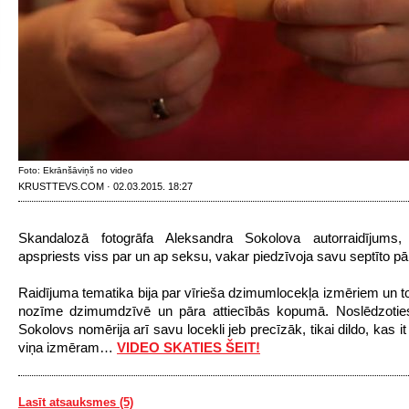
Foto: Ekrānšāviņš no video
KRUSTTEVS.COM · 02.03.2015. 18:27
Skandalozā fotogrāfa Aleksandra Sokolova autorraidījums,
apspriests viss par un ap seksu, vakar piedzīvoja savu septīto pār
Raidījuma tematika bija par vīrieša dzimumlocekļa izmēriem un to,
nozīme dzimumdzīvē un pāra attiecībās kopumā.
Noslēdzoties
Sokolovs nomērija arī savu locekli jeb precīzāk, tikai dildo, kas it 
viņa izmēram…
VIDEO SKATIES ŠEIT!
Lasīt atsauksmes (5)