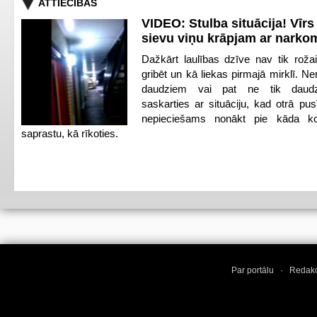
ATTIECĪBAS
VIDEO: Stulba situācija! Vīrs
sievu viņu krāpjam ar narko
Dažkārt laulības dzīve nav tik roža
gribēt un kā liekas pirmajā mirklī. N
daudziem vai pat ne tik daud
saskarties ar situāciju, kad otrā pus
nepieciešams nonākt pie kāda kop
saprastu, kā rīkoties.
Par portālu
·
Redakc