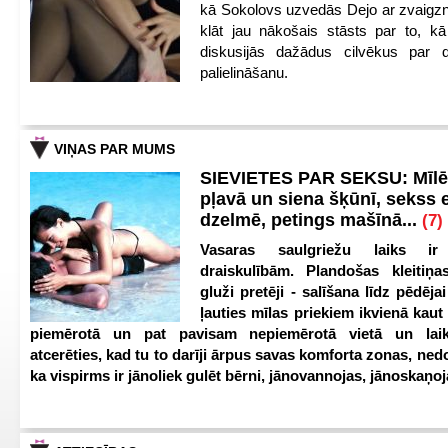
kā Sokolovs uzvedās Dejo ar zvaigzn
klāt jau nākošais stāsts par to, kā
diskusijās dažādus cilvēkus par 
palielināšanu.
VIŅAS PAR MUMS
SIEVIETES PAR SEKSU: Mīl
pļavā un siena šķūnī, sekss 
dzelmē, petings mašīnā...
(7)
Vasaras saulgriežu laiks i
draiskulībām. Plandošas kleitiņa
gluži pretēji - salīšana līdz pēdējai
ļauties mīlas priekiem ikvienā kau
piemērotā un pat pavisam nepiemērotā vietā un lai
atcerēties, kad tu to darīji ārpus savas komforta zonas, ned
ka vispirms ir jānoliek gulēt bērni, jānovannojas, jānoskaņo