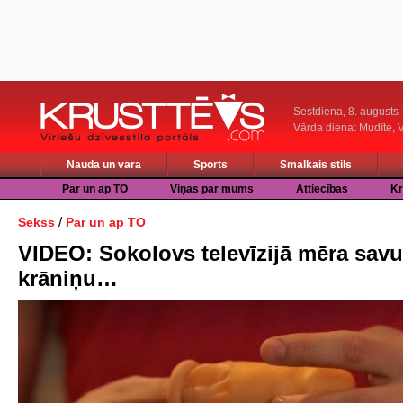
Sestdiena, 8. augusts
Vārda diena: Mudīte, V
Nauda un vara
Sports
Smalkais stils
Par un ap TO
Viņas par mums
Attiecības
Kr
/
Sekss
Par un ap TO
VIDEO: Sokolovs televīzijā mēra savu
krāniņu…