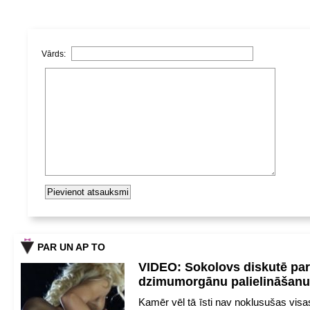
Vārds:
PAR UN AP TO
VIDEO: Sokolovs diskutē par
dzimumorgānu palielināšanu
Kamēr vēl tā īsti nav noklusušas visa