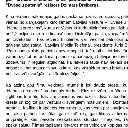
“Dvēseļu putenis” režisors Dzintars Dreibergs.
Kino ekrānos nākamajos gados gaidāmas divas ambiciozas, patr
vienas no dārgākajām kino filmām Latvijas vēsturē – “Dvēseļu 
“Nameja gredzens”, kuras ar Valsts kultūrkapitāla fonda palīdzīb
un 1,2 miljonu eiro lielu finansējumu. Diskutējot par to, vai pašm
un cilvēkstāsti, kas ietverti kinolentē, var veicināt patriotismu
galvenā atbalstītāja, “Latvijas Mobilā Telefona”, prezidents Juris B
“Par naudu valsts patriotus nevar nopirkt, taču, atbalstot latvie
varam izglītot un audzināt patriotisku pašapziņu Latvijas iedzīvo
uzdevums ir regulāri atgādināt, ka latviešu tauta nav nekādi sē
nabadziņi, bet tauta ar savu kultūru, kas vairākkārt savu brīvību i
bet, kas vēl svarīgāk – atkārtoti izcīnījusi.”
Kā atzina abu filmu veidotāji, mums ir ļoti daudz stāstu, kur
“Nameja gredzena” producents Andrejs Ēķis uzsvēra, ka šādas fi
izglītības formāts, kas ļauj jauniešus vismaz uz divām stundām 
krēsla un izglītot par vēsturiski svarīgiem notikumiem. Dzintar
norādīja, ka filma ir spēcīgs instruments, kas vēsta par Latvijas
un raisa patriotiskas jūtas gan skatītajos, gan filmas aktieros
brīvprātīgie, kas pavada neskaitāmas stundas filmējoties, r
spēka sajūtu. Filmas tapšanas ietvaros mēs veidojam kopīgas n