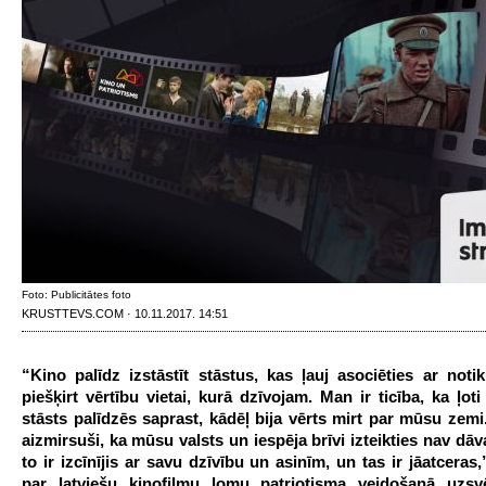
Foto: Publicitātes foto
KRUSTTEVS.COM · 10.11.2017. 14:51
“Kino palīdz izstāstīt stāstus, kas ļauj asociēties ar not
piešķirt vērtību vietai, kurā dzīvojam. Man ir ticība, ka ļot
stāsts palīdzēs saprast, kādēļ bija vērts mirt par mūsu zemi
aizmirsuši, ka mūsu valsts un iespēja brīvi izteikties nav dā
to ir izcīnījis ar savu dzīvību un asinīm, un tas ir jāatceras,
par latviešu kinofilmu lomu patriotisma veidošanā uzsv