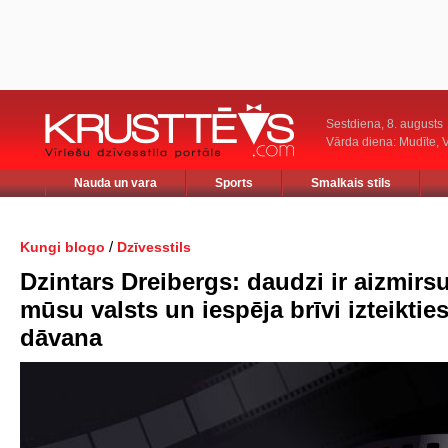
Sestdiena, 8. augusts
Vārda diena: Mudīte, V
Nauda un vara
Sports
Smalkais stils
/
Kungi blogo
Dzīvesstils
Dzintars Dreibergs: daudzi ir aizmirsu
mūsu valsts un iespēja brīvi izteiktie
dāvana