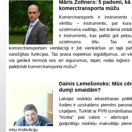
Māris Zoltners: 5 padomi, kā 
komerctransporta mūžu
Komerctransports ir instruments 
vērtību – instruments, par kura
uzņēmuma vadītājs, bet ikdienā strādā
ir instruments, kas palīdz gūt peļņu
uzņēmuma tēlu. Tas no
komerctransportam vienlaicīgi ir ļoti vienkāršas un tajā pa
sarežģītas funkcijas. Tas prasa nopietnus ieguldījumus, un vi
vai garākā termiņā nes arī ieguvumus, tāpēc rodas loģisks 
paildzināt komerctransporta mūžu?
Dainis Lemešonoks: Mūs cēr
dumji smaidām?
Latvijas nodokļu iekasēšanas polit
šodien ir uzskatāms piemērs parunai
cirpējiem. Turklāt ar PVN izmānīšan
"frizēta" pati valsts – atbrīvojo
godprātīgu nodokļu maksātāju piene
viņu motivāciju.