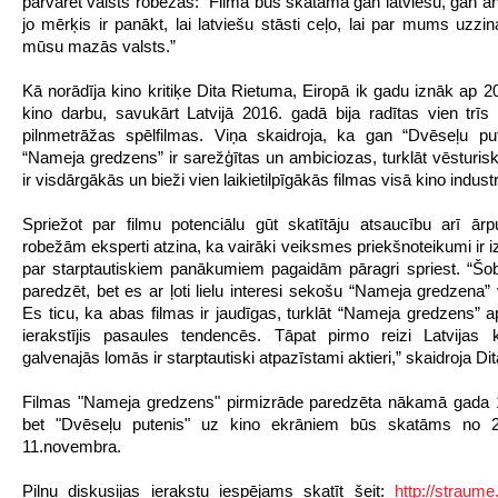
pārvarēt valsts robežas: “Filma būs skatāma gan latviešu, gan an
jo mērķis ir panākt, lai latviešu stāsti ceļo, lai par mums uzzin
mūsu mazās valsts.”
Kā norādīja kino kritiķe Dita Rietuma, Eiropā ik gadu iznāk ap 
kino darbu, savukārt Latvijā 2016. gadā bija radītas vien trīs 
pilnmetrāžas spēlfilmas. Viņa skaidroja, ka gan “Dvēseļu pu
“Nameja gredzens” ir sarežģītas un ambiciozas, turklāt vēsturi
ir visdārgākās un bieži vien laikietilpīgākās filmas visā kino industr
Spriežot par filmu potenciālu gūt skatītāju atsaucību arī ārp
robežām eksperti atzina, ka vairāki veiksmes priekšnoteikumi ir izp
par starptautiskiem panākumiem pagaidām pāragri spriest. “Šobr
paredzēt, bet es ar ļoti lielu interesi sekošu “Nameja gredzena
Es ticu, ka abas filmas ir jaudīgas, turklāt “Nameja gredzens” ap
ierakstījis pasaules tendencēs. Tāpat pirmo reizi Latvijas 
galvenajās lomās ir starptautiski atpazīstami aktieri,” skaidroja Di
Filmas "Nameja gredzens" pirmizrāde paredzēta nākamā gada 1
bet "Dvēseļu putenis" uz kino ekrāniem būs skatāms no 
11.novembra.
Pilnu diskusijas ierakstu iespējams skatīt šeit:
http://straume.