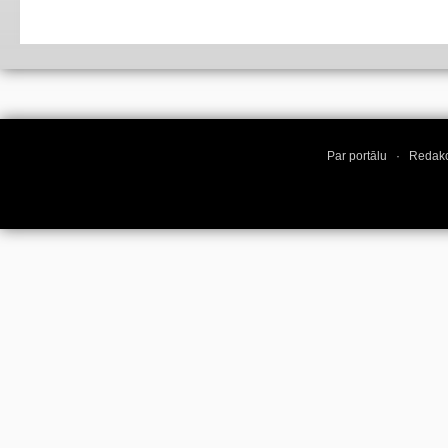
Par portālu
·
Redakc