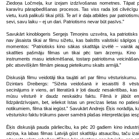
Ziedoņa Ločmeļa, kur izejam izdzīvošanas nometnes. Tāpat p
karavīru pārapbedīšanas procesos. Tas viss rada ļoti cilvēcīgu 
vietu, kurā palikuši tikai pīšļi. Te arī ir daļa atbildes par patriotis
sevi, savu laiku – ej un dari. Patriotisms nevar būt pasīvs.”
Savukārt kinoblogeris Sergejs Timoņins uzsvēra, ka patriotisks
nav jāsaista tikai ar filmu sižetu, kas balstīts valstiski sāpīgo
momentos: “Patriotisks kino sākas skatītāja izvēlē – vairāk 
skatīties pašmāju filmas un tikai pēc tam ārzemju. Kino 
instruments masu ietekmēšanai, tostarp patriotisma veicināšana
pēc atsevišķām filmām pieaug pieteikumu skaits armijā.”
Diskusijā filmu veidotāji tika taujāti arī par filmu vēsturiskumu.
Dzintars Dreibergs: “Sižeta veidošanā ir iesaistīti 8 vēstu
secinājums ir viens, arī literatūrā ir ļoti daudz nesakritības, ka
mūsu vēsturē ir daudz neskaidru faktu. Filmā ir jābūt e
līdzpārdzīvojam, bet, ieliekot īstas un precīzas lietas no patie
notikumiem, filma tikai iegūst.” Savukārt Andrejs Ēķis norādīja, k
vēsturisko faktu trūkums paver samērā plašas interpretācijas ies
Ēķis diskusijā pauda pārliecību, ka pēc 20 gadiem kino industri
atziņa, ka labas filmas Latvijā gūst skatītāju atsaucību, taču iza