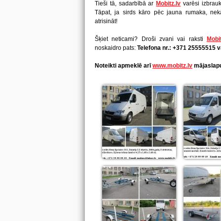
Tieši tā, sadarbībā ar
Mobitz.lv
varēsi izbrauk
Tāpat, ja sirds kāro pēc jauna rumaka, nek
atrisināt!
Šķiet neticami? Droši zvani vai raksti
Mobit
noskaidro pats:
Telefona nr.: +371 25555515 v
Noteikti apmeklē arī
www.mobitz.lv
mājaslap