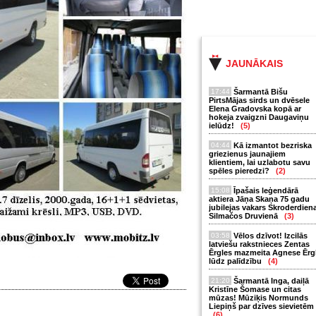
JAUNĀKAIS
17:44
Šarmantā Bišu
PirtsMājas sirds un dvēsele
Elena Gradovska kopā ar
hokeja zvaigzni Daugaviņu
ielūdz!
(5)
04:44
Kā izmantot bezriska
griezienus jaunajiem
klientiem, lai uzlabotu savu
spēles pieredzi?
(2)
15:08
Īpašais leģendārā
aktiera Jāņa Skaņa 75 gadu
jubilejas vakars Skroderdien
Silmačos Druvienā
(3)
03:58
Vēlos dzīvot! Izcilās
latviešu rakstnieces Zentas
Ērgles mazmeita Agnese Ērg
lūdz palīdzību
(4)
21:20
Šarmantā Inga, daiļā
Kristīne Šomase un citas
mūzas! Mūziķis Normunds
Liepiņš par dzīves sievietēm
(6)