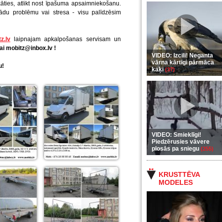
āties, atlikt nost īpašuma apsaimniekošanu.
ādu problēmu vai stresa - visu palīdzēsim
z.lv
laipnajam apkalpošanas servisam un
ai mobitz@inbox.lv !
VIDEO: Izcili! Neganta
vārna kārtīgi pārmāca
u!
kaķi
(37)
VIDEO: Smieklīgi!
Piedzērusies vāvere
plosās pa sniegu
(255)
KRUSTTĒVA
MODELES