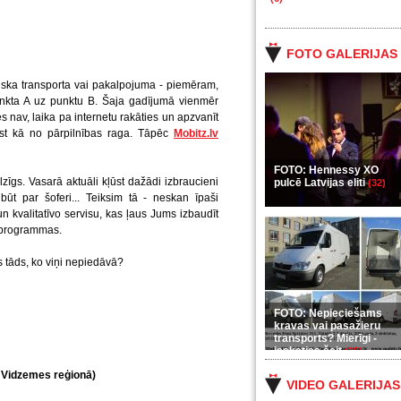
FOTO GALERIJAS
ska transporta vai pakalpojuma - piemēram,
nkta A uz punktu B. Šaja gadījumā vienmēr
s nav, laika pa internetu rakāties un apzvanīt
rst kā no pārpilnības raga. Tāpēc
Mobitz.lv
FOTO: Hennessy XO
zīgs. Vasarā aktuāli kļūst dažādi izbraucieni
pulcē Latvijas eliti
(32)
būt par šoferi... Teiksim tā - neskan īpaši
n kvalitatīvo servisu, kas ļaus Jums izbaudīt
s programmas.
as tāds, ko viņi nepiedāvā?
FOTO: Nepieciešams
kravas vai pasažieru
transports? Mierīgi -
ieskaties šeit
(35)
a Vidzemes reģionā)
VIDEO GALERIJAS