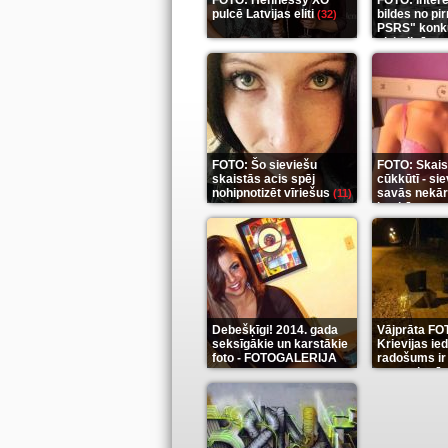
FOTO: Hennessy XO
FOTO: Inter
pulcē Latvijas eliti
bildes no pi
(32)
PSRS" konk
aizkulisēm
(
FOTO: Šo sieviešu
FOTO: Skais
skaistās acis spēj
cūkkūtī - si
nohipnotizēt vīriešus
savās nekār
(11)
istabās
(12)
Debešķīgi! 2014. gada
Vājprāta FO
seksīgākie un karstākie
Krievijas ie
foto - FOTOGALERIJA
radošums ir
neaprakst
(9)