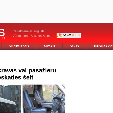
Ceturtdiena, 6. augusts
Seko:
8 185
Vārda diena: Askolds, Aisma
Smalkais stils
Auto / IT
Sekss
Tūrisms / Vie
ravas vai pasažieru
eskaties šeit