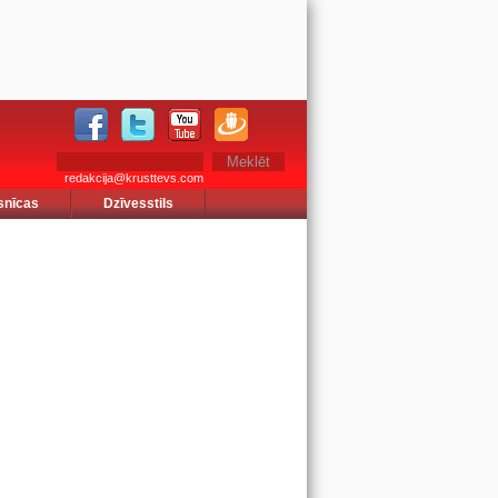
redakcija@krusttevs.com
snīcas
Dzīvesstils