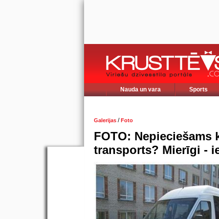
Nauda un vara
Sports
/
Galerijas
Foto
FOTO: Nepieciešams k
transports? Mierīgi - i