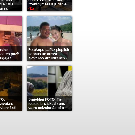
esantas
FOTO: Lūk, kā izskatās
rmā "Mis
"zombiji" reālajā dzīvē
ursa
(11)
12)
tules
Fotošops palīdz piepildīt
evietes pozē
sapņus un atrast
tīgajās
slavenas draudzenes -
FOTO
(13)
TO:
Smieklīgi FOTO: Tie
dzīvotāju
jocīgie brīži, kad suns
 vienkārši
vairs neizskatās pēc
āms
suņa
(7)
(11)