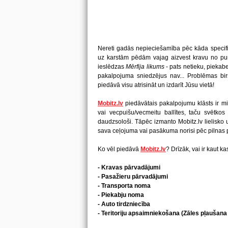
Nereti gadās nepieciešamība pēc kāda specifi
uz karstām pēdām vajag aizvest kravu no pu
ieslēdzas
Mērfija likums
- pats netieku, piekabe
pakalpojuma sniedzējus nav... Problēmas bi
piedāvā visu atrisināt un izdarīt Jūsu vietā!
Mobitz.lv
piedāvātais pakalpojumu klāsts ir mil
vai vecpuišu/vecmeitu ballītes, taču svētkos 
daudzsološi. Tāpēc izmanto Mobitz.lv lielisko u
sava ceļojuma vai pasākuma norisi pēc pilna
Ko vēl piedāvā
Mobitz.lv
? Drīzāk, vai ir kaut k
- Kravas pārvadājumi
- Pasažieru pārvadājumi
- Transporta noma
- Piekabju noma
- Auto tirdzniecība
- Teritoriju apsaimniekošana (Zāles pļaušan