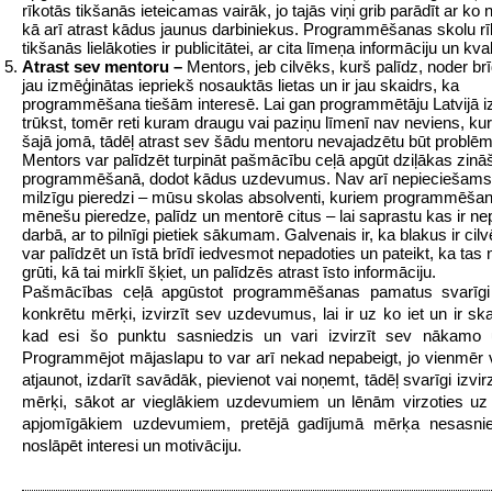
rīkotās tikšanās ieteicamas vairāk, jo tajās viņi grib parādīt ar ko
kā arī atrast kādus jaunus darbiniekus. Programmēšanas skolu r
tikšanās lielākoties ir publicitātei, ar cita līmeņa informāciju un kvali
Atrast sev mentoru –
Mentors, jeb cilvēks, kurš palīdz, noder brīd
jau izmēģinātas iepriekš nosauktās lietas un ir jau skaidrs, ka
programmēšana tiešām interesē. Lai gan programmētāju Latvijā izt
trūkst, tomēr reti kuram draugu vai paziņu līmenī nav neviens, ku
šajā jomā, tādēļ atrast sev šādu mentoru nevajadzētu būt problēm
Mentors var palīdzēt turpināt pašmācību ceļā apgūt dziļākas zin
programmēšanā, dodot kādus uzdevumus. Nav arī nepieciešams 
milzīgu pieredzi – mūsu skolas absolventi, kuriem programmēšanā
mēnešu pieredze, palīdz un mentorē citus – lai saprastu kas ir n
darbā, ar to pilnīgi pietiek sākumam. Galvenais ir, ka blakus ir cil
var palīdzēt un īstā brīdī iedvesmot nepadoties un pateikt, ka tas 
grūti, kā tai mirklī šķiet, un palīdzēs atrast īsto informāciju.
Pašmācības ceļā apgūstot programmēšanas pamatus svarīgi
konkrētu mērķi, izvirzīt sev uzdevumus, lai ir uz ko iet un ir ska
kad esi šo punktu sasniedzis un vari izvirzīt sev nākamo
Programmējot mājaslapu to var arī nekad nepabeigt, jo vienmēr 
atjaunot, izdarīt savādāk, pievienot vai noņemt, tādēļ svarīgi izvir
mērķi, sākot ar vieglākiem uzdevumiem un lēnām virzoties uz
apjomīgākiem uzdevumiem, pretējā gadījumā mērķa nesasni
noslāpēt interesi un motivāciju.