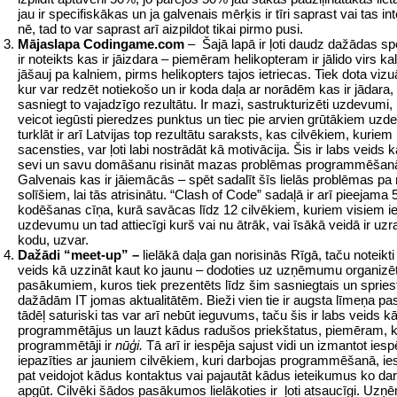
jau ir specifiskākas un ja galvenais mērķis ir tīri saprast vai tas in
nē, tad to var saprast arī aizpildot tikai pirmo pusi.
Mājaslapa Codingame.com
– Šajā lapā ir ļoti daudz dažādas sp
ir noteikts kas ir jāizdara – piemēram helikopteram ir jālido virs k
jāšauj pa kalniem, pirms helikopters tajos ietriecas. Tiek dota vizu
kur var redzēt notiekošo un ir koda daļa ar norādēm kas ir jādara, 
sasniegt to vajadzīgo rezultātu. Ir mazi, sastrukturizēti uzdevumi,
veicot iegūsti pieredzes punktus un tiec pie arvien grūtākiem uz
turklāt ir arī Latvijas top rezultātu saraksts, kas cilvēkiem, kuriem
sacensties, var ļoti labi nostrādāt kā motivācija. Šis ir labs veids k
sevi un savu domāšanu risināt mazas problēmas programmēšan
Galvenais kas ir jāiemācās – spēt sadalīt šīs lielās problēmas p
solīšiem, lai tās atrisinātu. “Clash of Code” sadaļā ir arī pieejama
kodēšanas cīņa, kurā savācas līdz 12 cilvēkiem, kuriem visiem i
uzdevumu un tad attiecīgi kurš vai nu ātrāk, vai īsākā veidā ir uzra
kodu, uzvar.
Dažādi “meet-up” –
lielākā daļa gan norisinās Rīgā, taču noteikti
veids kā uzzināt kaut ko jaunu – dodoties uz uzņēmumu organizē
pasākumiem, kuros tiek prezentēts līdz šim sasniegtais un spries
dažādām IT jomas aktualitātēm. Bieži vien tie ir augsta līmeņa p
tādēļ saturiski tas var arī nebūt ieguvums, taču šis ir labs veids kā
programmētājus un lauzt kādus radušos priekštatus, piemēram, k
programmētāji ir
nūģi.
Tā arī ir iespēja sajust vidi un izmantot iesp
iepazīties ar jauniem cilvēkiem, kuri darbojas programmēšanā, i
pat veidojot kādus kontaktus vai pajautāt kādus ieteikumus ko darī
apgūt. Cilvēki šādos pasākumos lielākoties ir ļoti atsaucīgi. Uz