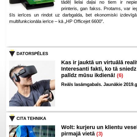
tādēļ lielai daļai no tiem ir nep
printeris, gan fakss. Protams, var ie
šīs ierīces un rindot uz darbgalda, bet ekonomiski izdevīgā
multifunkcionāla ierīce – kā „HP Officejet 6600”.
DATORSPĒLES
Kas ir jauktā un virtuālā reali
Interesanti fakti, ko tā snied
palīdz mūsu ikdienā!
(6)
Reāls lasāmgabals. Jaunākie 2019.g
CITA TEHNIKA
Wolt: kurjeru un klientu vesel
pirmajā vietā
(3)