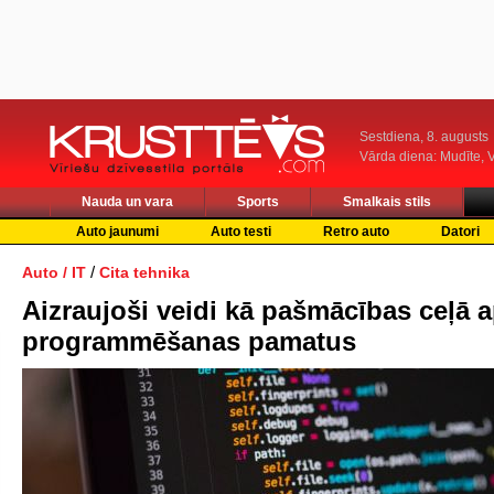
Sestdiena, 8. augusts
Vārda diena: Mudīte, V
Nauda un vara
Sports
Smalkais stils
Auto jaunumi
Auto testi
Retro auto
Datori
/
Auto / IT
Cita tehnika
Aizraujoši veidi kā pašmācības ceļā 
programmēšanas pamatus