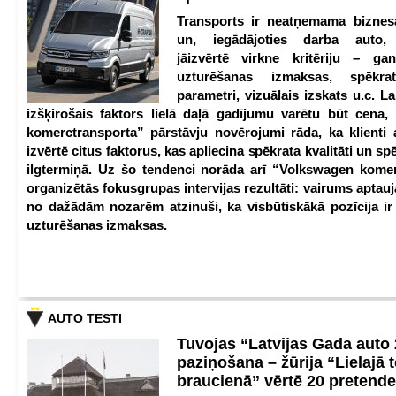
Transports ir neatņemama biznesa
un, iegādājoties darba auto,
jāizvērtē virkne kritēriju – g
uzturēšanas izmaksas, spēkrat
parametri, vizuālais izskats u.c. Lai
izšķirošais faktors lielā daļā gadījumu varētu būt cena
komerctransporta” pārstāvju novērojumi rāda, ka klienti 
izvērtē citus faktorus, kas apliecina spēkrata kvalitāti un spē
ilgtermiņā. Uz šo tendenci norāda arī “Volkswagen kome
organizētās fokusgrupas intervijas rezultāti: vairums aptau
no dažādām nozarēm atzinuši, ka visbūtiskākā pozīcija i
uzturēšanas izmaksas.
AUTO TESTI
Tuvojas “Latvijas Gada auto
paziņošana – žūrija “Lielajā 
braucienā” vērtē 20 pretend