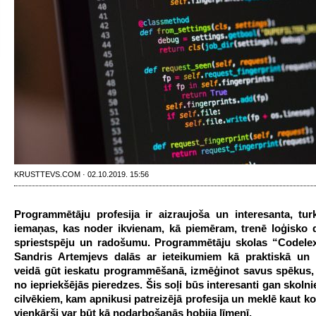
KRUSTTEVS.COM · 02.10.2019. 15:56
Programmētāju profesija ir aizraujoša un interesanta, turkl
iemaņas, kas noder ikvienam, kā piemēram, trenē loģisko
spriestspēju un radošumu. Programmētāju skolas “Codelex
Sandris Artemjevs dalās ar ieteikumiem kā praktiskā un 
veidā gūt ieskatu programmēšanā, izmēģinot savus spēkus, 
no iepriekšējās pieredzes. Šis soļi būs interesanti gan skoln
cilvēkiem, kam apnikusi patreizējā profesija un meklē kaut ko
vienkārši var būt kā nodarbošanās hobija līmenī.