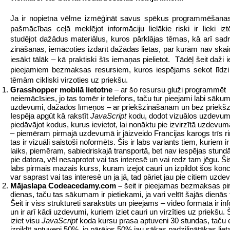
Ja ir nopietna vēlme izmēģināt savus spēkus programmēšanas
pašmācības ceļā meklējot informāciju lielākie riski ir lieki iztē
studējot dažādus materiālus, kuros pārklājas tēmas, kā arī sad
zināšanas, iemācoties izdarīt dažādas lietas, par kurām nav skaid
iesākt tālāk – kā praktiski šīs iemaņas pielietot. Tādēļ šeit daži 
pieejamiem bezmaksas resursiem, kuros iespējams sekot līdzi
tēmām cikliski virzoties uz priekšu.
Grasshopper mobilā lietotne
– ar šo resursu gluži programmēt
neiemācīsies, jo tas tomēr ir telefons, taču tur pieejami labi sāku
uzdevumi, dažādos līmeņos – ar priekšzināšanām un bez priekš
Iespēja apgūt kā rakstīt
JavaScript
kodu, dodot vizuālos uzdevu
piedāvājot kodus, kurus ievietot, lai nonāktu pie izvirzītā uzdevum
– piemēram pirmajā uzdevumā ir jāizveido Francijas karogs trīs r
tas ir vizuāli saistoši noformēts. Šis ir labs variants tiem, kuriem ir
laiks, piemēram, sabiedriskajā transportā, bet nav iespējas stun
pie datora, vēl nesaprotot vai tas interesē un vai redz tam jēgu. Šis
labs pirmais mazais kurss, kuram izejot cauri un izpildot šos kon
var saprast vai tas interesē un ja jā, tad pāriet jau pie citiem uzd
Mājaslapa Codeacedamy.com –
šeit ir pieejamas bezmaksas p
dienas, taču tas sākumam ir pietiekami, ja vari veltīt šajās dienās 
Šeit ir viss strukturēti sarakstīts un pieejams – video formātā ir in
un ir arī kādi uzdevumi, kuriem iziet cauri un virzīties uz priekšu. 
iziet visu
JavaScript
koda kursu prasa aptuveni 30 stundas, taču 
izpildīt aptuveni 50%, jo pārējos 50% jau sākas padziļinātākas liet