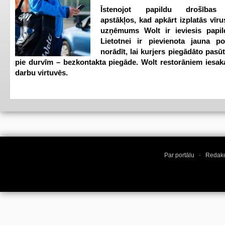
Īstenojot papildu drošības
apstākļos, kad apkārt izplatās vīr
uzņēmums Wolt ir ieviesis papild
Lietotnei ir pievienota jauna p
norādīt, lai kurjers piegādāto pasū
pie durvīm – bezkontakta piegāde. Wolt restorāniem iesak
darbu virtuvēs.
Par portālu
·
Redakc