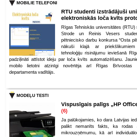
MOBILIE TELEFONI
RTU studenti izstrādājuši un
elektroniskās loča kvīts pro
Rīgas Tehniskās universitātes (RTU) s
Strode un Reinis Vesers student
pētniecisko darbu konkursa “Osta pils
nākuši klajā ar priekšlikumiem 
tehnoloģiju risinājumu ieviešanā Rī
padziļināti attīstot ideju par loča kvīts automatizēšanu. Jauni
mobilo lietotni atzinīgi novērtēja arī Rīgas Brīvostas
departamenta vadītājs.
MODEĻU TESTI
Vispusīgais palīgs „HP Offic
(6)
Ja palūkojamies, ko dara Latvijas ied
palikt nemanīts fakts, ka rodas 
mikrouzņēmumu, kā arī individuāl