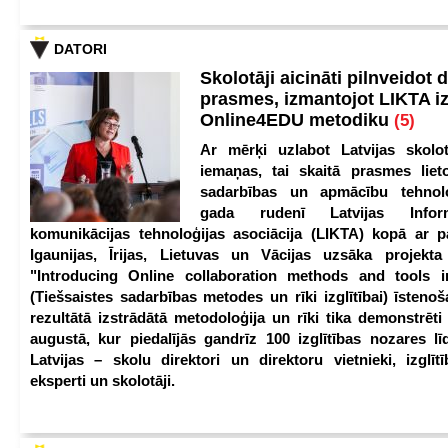
DATORI
Skolotāji aicināti pilnveidot d
prasmes, izmantojot LIKTA i
Online4EDU metodiku
(5)
Ar mērķi uzlabot Latvijas skolot
iemaņas, tai skaitā prasmes lieto
sadarbības un apmācību tehnolo
gada rudenī Latvijas Infor
komunikācijas tehnoloģijas asociācija (LIKTA) kopā ar 
Igaunijas, Īrijas, Lietuvas un Vācijas uzsāka projekt
"Introducing Online collaboration methods and tools i
(Tiešsaistes sadarbības metodes un rīki izglītībai) īstenoš
rezultātā izstrādātā metodoloģija un rīki tika demonstrēti
augustā, kur piedalījās gandrīz 100 izglītības nozares lī
Latvijas – skolu direktori un direktoru vietnieki, izglīt
eksperti un skolotāji.