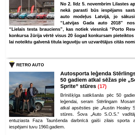
No 2. līdz 5. novembrim Lilastes a
nekā parasti būs iespējams sast
auto modeļus Latvijā, jo sākus
“Latvijas Gada auto 2018” nos
“Lielais testa brauciens”, kas notiek viesnīcā “Porto Reso
konkursa žūrija vērtē visus 20 šogad konkursam pieteiktos
lai noteiktu galvenā titula ieguvēju un uzvarētājus citās nom
RETRO AUTO
Autosporta leģenda Stērling
50 gadiem atkal sēžas pie „S
Sprite” stūres
(17)
Brīnišķīga satikšanās pēc 50 gadie
leģendai, seram Stērlingam Mosam
atkal apsēsties pie „Austin Healey S
stūres. Šova „Auto S.O.S.” vadītāj
entuziasta Faza Taunšenda darbnīcā gaiši zilais sporta a
iespējami tuvu 1960.gadiem.