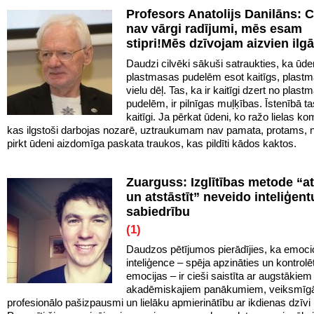
Profesors Anatolijs Danilāns: C
nav vārgi radījumi, mēs esam
stipri!Mēs dzīvojam aizvien ilg
Daudzi cilvēki sākuši satraukties, ka ūd
plastmasas pudelēm esot kaitīgs, plast
vielu dēļ. Tas, ka ir kaitīgi dzert no plas
pudelēm, ir pilnīgas muļķības. Īstenībā t
kaitīgi. Ja pērkat ūdeni, ko ražo lielas ko
kas ilgstoši darbojas nozarē, uztraukumam nav pamata, protams, 
pirkt ūdeni aizdomīga paskata traukos, kas pildīti kādos kaktos.
Zuarguss: Izglītības metode “at
un atstāstīt” neveido inteliģent
sabiedrību
(1)
Daudzos pētījumos pierādījies, ka emoci
inteliģence – spēja apzināties un kontrol
emocijas – ir cieši saistīta ar augstākiem
akadēmiskajiem panākumiem, veiksmīg
profesionālo pašizpausmi un lielāku apmierinātību ar ikdienas dzīv