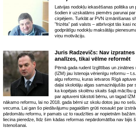
Latvijas nodokļu iekasēšanas politika un
šodien ir uzskatāms piemērs parunai par
cirpējiem. Turklāt ar PVN izmānīšanas 
"frizēta" pati valsts – atbrīvojot tās kasi n
godprātīgu nodokļu maksātāju pienesuma
viņu motivāciju.
Juris Radzevičs: Nav izpratnes
analīzes, tikai vēlme reformēt
Pērnā gada rudenī Izglītības un zinātnes m
(IZM) jau īstenoja vērienīgu reformu – t.
algu reformu, kuras ietvaros Rīgā aptuven
daļai skolotāju algas samazinājušās par s
ka kopējais skolēnu skaits šajā mācību 
par aptuveni tūkstoti bērnu, un tagad IZ
nākamo reformu, lai no 2018. gada bērni uz skolu dotos jau no seš
vecuma. Lai gan šo piedāvājumu pagaidām grūti nosaukt par izstrā
pārdomātu reformu, ir pamats uz to raudzīties ar nopietnām bažām,
liecina pieredze, līdz šim kādas reformas nepārdomātība nav bijis š
īstenošanai.