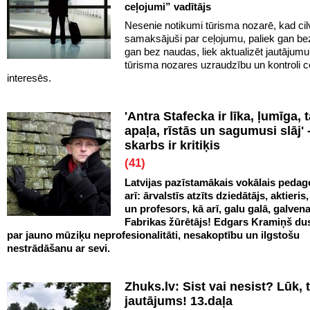
ceļojumi” vadītājs
Nesenie notikumi tūrisma nozarē, kad cilv
samaksājuši par ceļojumu, paliek gan be
gan bez naudas, liek aktualizēt jautājumu
tūrisma nozares uzraudzību un kontroli c
interesēs.
'Antra Stafecka ir līka, ļumīga, 
apaļa, rīstās un sagumusi slāj' -
skarbs ir kritiķis
(41)
Latvijas pazīstamākais vokālais pedag
arī: ārvalstīs atzīts dziedātājs, aktieris
un profesors, kā arī, galu galā, galven
Fabrikas žūrētājs! Edgars Kramiņš d
par jauno mūziķu neprofesionalitāti, nesakoptību un ilgstošu
nestrādāšanu ar sevi.
Zhuks.lv: Sist vai nesist? Lūk, t
jautājums! 13.daļa