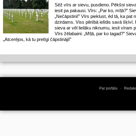
Sēž vīrs ar sievu, pusdieno. Pēkšņi siev
iesit pa pakausi. Vīrs: „Par ko, mīļā?” Sie
„Nečāpstini!” Vīrs pieklust, ēd tā, ka pat
dzirdams. Viss pilnībā ielīdis savā šķīvī.
sieva ar vēl lielāku niknumu, iesit vīram 
Vīrs žēlabaini: „Mīļā, par ko tagad?” Sieva
„Atcerējos, kā tu pretīgi čāpstināji!”
Par portālu
·
Redakc