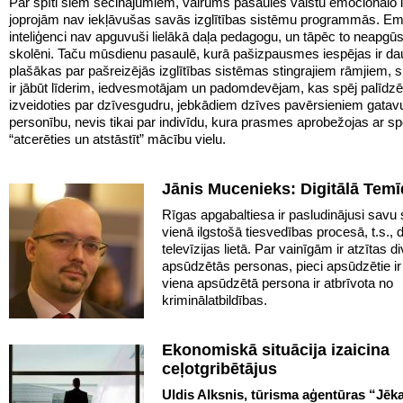
Par spīti šiem secinājumiem, vairums pasaules valstu emocionālo i
joprojām nav iekļāvušas savās izglītības sistēmu programmās. Em
inteliģenci nav apguvuši lielākā daļa pedagogu, un tāpēc to neapgūs
skolēni. Taču mūsdienu pasaulē, kurā pašizpausmes iespējas ir d
plašākas par pašreizējās izglītības sistēmas stingrajiem rāmjiem, 
ir jābūt līderim, iedvesmotājam un padomdevējam, kas spēj palīdz
izveidoties par dzīvesgudru, jebkādiem dzīves pavērsieniem gatav
personību, nevis tikai par indivīdu, kura prasmes aprobežojas ar s
“atcerēties un atstāstīt” mācību vielu.
Jānis Mucenieks: Digitālā Tem
Rīgas apgabaltiesa ir pasludinājusi savu
vienā ilgstošā tiesvedības procesā, t.s., d
televīzijas lietā. Par vainīgām ir atzītas 
apsūdzētās personas, pieci apsūdzētie ir 
viena apsūdzētā persona ir atbrīvota no
kriminālatbildības.
Ekonomiskā situācija izaicina
ceļotgribētājus
Uldis Alksnis, tūrisma aģentūras “Jēk