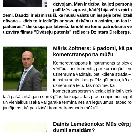
dzīvojam. Man ir ticība, ka ļoti personī
palīdzēs saprast, kādēļ bija vērts mirt
zemi. Daudzi ir aizmirsuši, ka mūsu valsts un iespēja brīvi iztei
dāvana – kāds to ir izcīnījis ar savu dzīvību un asinīm, un tas ir
jāatceras,” diskusijā par latviešu kinofilmu lomu patriotisma v
uzsvēra filmas “Dvēseļu putenis” režisors Dzintars Dreibergs.
Māris Zoltners: 5 padomi, kā pa
komerctransporta mūžu
Komerctransports ir instruments ar pievi
vērtību – instruments, par kura iegādi lem
uzņēmuma vadītājs, bet ikdienā strādā – 
ir instruments, kas palīdz gūt peļņu, kā ar
uzņēmuma tēlu. Tas nozīmē, ka
komerctransportam vienlaicīgi ir ļoti vie
tajā pašā laikā gana sarežģītas funkcijas. Tas prasa nopietnus iegu
un vienlaikus īsākā vai garākā termiņā nes arī ieguvumus, tāpēc ro
jautājums, kā paildzināt komerctransporta mūžu?
Dainis Lemešonoks: Mūs cērpj
dumji smaidām?