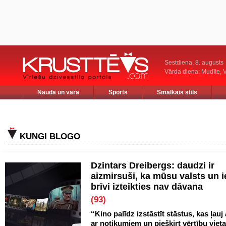
Sestdiena, 8. augusts
Vārda diena: Mudīte, V
Nauda un vara
Sports
Smalkais stils
KUNGI BLOGO
Dzintars Dreibergs: daudzi ir
aizmirsuši, ka mūsu valsts un 
brīvi izteikties nav dāvana
(93)
“Kino palīdz izstāstīt stāstus, kas ļauj
ar notikumiem un piešķirt vērtību vieta