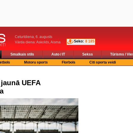
Ceturtdiena, 6. augusts
Seko:
8 185
Vārda diena: Askolds, Aisma
Smalkais stils
Auto / IT
Sekss
Tūrisms / Vie
etbols
Motoru sports
Florbols
Citi sporta veidi
 jaunā UEFA
a