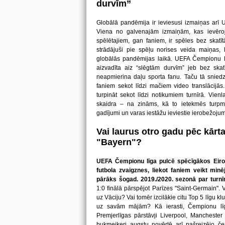
durvīm”
Globālā pandēmija ir ieviesusi izmaiņas arī 
Viena no galvenajām izmaiņām, kas ievēroj
spēlētajiem, gan faniem, ir spēles bez skatītā
strādājuši pie spēļu norises veida maiņas, 
globālās pandēmijas laikā. UEFA Čempionu lī
aizvadīta aiz “slēgtām durvīm” jeb bez skat
neapmierina daļu sporta fanu. Taču tā sniedz 
faniem sekot līdzi mačiem video translācijās.
turpināt sekot līdzi notikumiem turnīrā. Vie
skaidra – na zināms, kā to ietekmēs turpmāk
gadījumi un varas iestāžu ieviestie ierobežojum
Vai laurus otro gadu pēc kār
"Bayern"?
UEFA Čempionu līga pulcē spēcīgākos Eiro
futbola zvaigznes, liekot faniem veikt minē
pārāks šogad. 2019./2020. sezonā par turnī
1:0 finālā pārspējot Parīzes "Saint-Germain".
uz Vāciju? Vai tomēr izcilākie citu Top 5 līgu 
uz savām mājām? Kā ierasti, Čempionu līga
Premjerlīgas pārstāvji Liverpool, Manchester
bukmeikeri augstu novērtē arī pašreizējo č