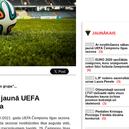
JAUNĀKAIS
06:45
Ar novēlošanos sākas
jaunā UEFA Čempionu līgas
sezona
(3)
16:23
EURO 2020 spožākās
zvaigznes, kuru sniegumam
sekot līdzi futbola čempionā
(6)
17:09
LJF rudens sacensībā
uzvar Laura Penele
(3)
es grupa”...
14:48
Olimpiskajā sezonā
LTV7 tiešraidē rādīs visus
 jaunā UEFA
Pasaules kausa izcīņas
posmus bobslejā un
skeletonā
(3)
a
14:49
Piedalies Kristapa
Porziņģa T-krekla dizaina
020./2021. gada UEFA Čempionu līgas sezona.
konkursā
(5)
 sezonai noslēdzoties tikai augusta vidū,
n izaicinājumiem bagāts. 29. Čempionu līgas