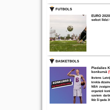
FUTBOLS
EURO 2020
sekot līdz
BASKETBOLS
Piedalies K
konkursā
(
Ikviens Latvi
krekla dizain
NBA zvaigzne
organizē kon
saviem darbi
līdz šī gada 3