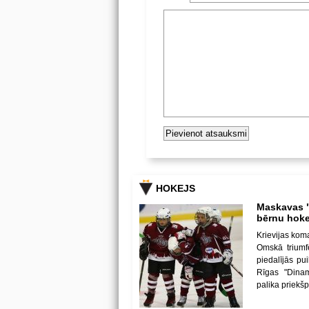
HOKEJS
Maskavas "
bērnu hoke
Krievijas kom
Omskā triumf
piedalījās p
Rīgas "Dina
palika priekš