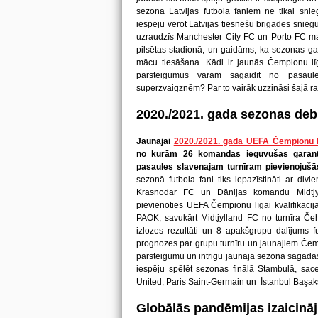
sezona Latvijas futbola faniem ne tikai snie
iespēju vērot Latvijas tiesnešu brigādes snie
uzraudzīs Manchester City FC un Porto FC mač
pilsētas stadionā, un gaidāms, ka sezonas gai
mācu tiesāšana. Kādi ir jaunās Čempionu līg
pārsteigumus varam sagaidīt no pasau
superzvaigznēm? Par to vairāk uzzināsi šajā ra
2020./2021. gada sezonas deb
Jaunajai
2020./2021. gada UEFA Čempionu l
no kurām 26 komandas ieguvušas garantē
pasaules slavenajam turnīram pievienojušās 
sezonā futbola fani tiks iepazīstināti ar divi
Krasnodar FC un Dānijas komandu Midtjyl
pievienoties UEFA Čempionu līgai kvalifikācij
PAOK, savukārt Midtjylland FC no turnīra Če
izlozes rezultāti un 8 apakšgrupu dalījums fut
prognozes par grupu turnīru un jaunajiem Čemp
pārsteigumu un intrigu jaunajā sezonā sagādās
iespēju spēlēt sezonas finālā Stambulā, sac
United, Paris Saint-Germain un İstanbul Başak
Globālās pandēmijas izaicinā