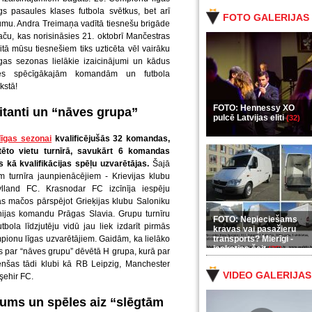
gs pasaules klases futbola svētkus, bet arī
FOTO GALERIJAS
gumu. Andra Treimaņa vadītā tiesnešu brigāde
u, kas norisināsies 21. oktobrī Mančestras
tā mūsu tiesnešiem tiks uzticēta vēl vairāku
as sezonas lielākie izaicinājumi un kādus
les spēcīgākajām komandām un futbola
kstā!
FOTO: Hennessy XO
itanti un “nāves grupa”
pulcē Latvijas eliti
(32)
īgas sezonai
kvalificējušās 32 komandas,
to vietu turnīrā, savukārt 6 komandas
kā kvalifikācijas spēļu uzvarētājas.
Šajā
em turnīra jaunpienācējiem - Krievijas klubu
land FC. Krasnodar FC izcīnīja iespēju
as mačos pārspējot Grieķijas klubu Saloniku
hijas komandu Prāgas Slavia. Grupu turnīru
FOTO: Nepieciešams
bola līdzjutēju vidū jau liek izdarīt pirmās
kravas vai pasažieru
ionu līgas uzvarētājiem. Gaidām, ka lielāko
transports? Mierīgi -
ieskaties šeit
(35)
 par “nāves grupu” dēvētā H grupa, kurā par
enšas tādi klubi kā RB Leipzig, Manchester
VIDEO GALERIJAS
şehir FC.
jums un spēles aiz “slēgtām