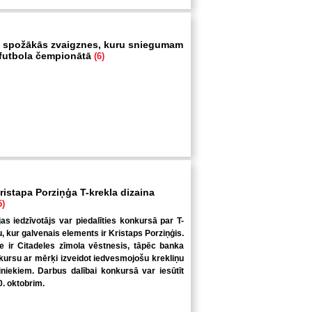
 spožākās zvaigznes, kuru sniegumam
i futbola čempionātā
(6)
ristapa Porziņģa T-krekla dizaina
5)
jas iedzīvotājs var piedalīties konkursā par T-
u, kur galvenais elements ir Kristaps Porziņģis.
 ir Citadeles zīmola vēstnesis, tāpēc banka
kursu ar mērķi izveidot iedvesmojošu krekliņu
niekiem. Darbus dalībai konkursā var iesūtīt
0. oktobrim.