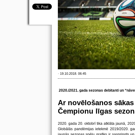
· 19.10.2018. 06:45
2020./2021. gada sezonas debitanti un “nāv
Ar novēlošanos sākas
Čempionu līgas sezon
2020. gada 20. oktobrī tika atklāta jaunā, 2
Globālās pandēmijas ietekmē 2019/2020. gada
jaunās sezonas spēļu grafiks ir saspringts u