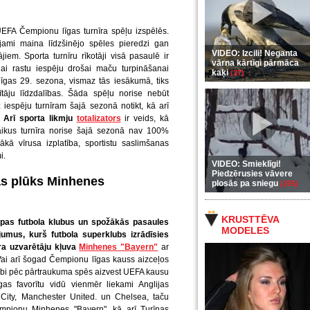
UEFA Čempionu līgas turnīra spēļu izspēlēs.
ami maina līdzšinējo spēles pieredzi gan
VIDEO: Izcili! Neganta
jiem. Sporta turnīru rīkotāji visā pasaulē ir
vārna kārtīgi pārmāca
lai rastu iespēju drošai maču turpināšanai
kaķi
(37)
gas 29. sezona, vismaz tās iesākumā, tiks
ītāju līdzdalības. Šāda spēļu norise nebūt
iespēju turnīram šajā sezonā notikt, kā arī
Arī sporta likmju
totalizators
ir veids, kā
nlaikus turnīra norise šajā sezonā nav 100%
ā vīrusa izplatība, sportistu saslimšanas
i.
VIDEO: Smieklīgi!
Piedzērusies vāvere
tas plūks Minhenes
plosās pa sniegu
(255)
KRUSTTĒVA
pas futbola klubus un spožākās pasaules
MODELES
jumus, kurš futbola superklubs izrādīsies
ra uzvarētāju kļuva
Minhenes "Bayern"
ar
 Vai arī šogad Čempionu līgas kauss aizceļos
klubi pēc pārtraukuma spēs aizvest UEFA kausu
s favorītu vidū vienmēr liekami Anglijas
 City, Manchester United. un Chelsea, taču
empionu Minhenes "Bayern", kā arī Turīnas