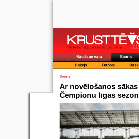
Nauda un vara
Sports
Hokejs
Futbols
Bask
Sports
Ar novēlošanos sākas
Čempionu līgas sezon