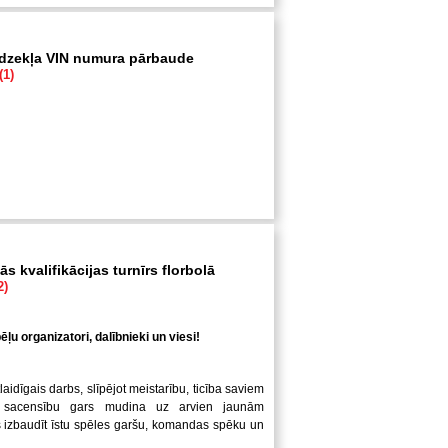
īdzekļa VIN numura pārbaude
(1)
s kvalifikācijas turnīrs florbolā
2)
ļu organizatori, dalībnieki un viesi!
laidīgais darbs, slīpējot meistarību, ticība saviem
 sacensību gars mudina uz arvien jaunām
us izbaudīt īstu spēles garšu, komandas spēku un