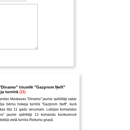
Dinamo" triumfē "Gazprom Ņeft"
ja turnīrā
(11)
andas Maskavas "Dinamo" jaunie spēlētāji vakar
ēja bērnu hokeja turnīrā "Gazprom Ņeft", kurā
uikas līdz 11 gadu vecumam. Latvijas komandas
mo" jaunie spēlētāji 13 komandu konkurencē
pēdējā vietā turnīra Rietumu grupā.