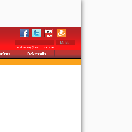
redakcija@krusttevs.com
snīcas
Dzīvesstils