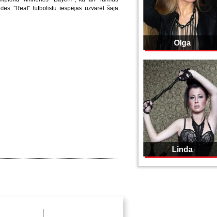
des "Real" futbolistu iespējas uzvarēt šajā
Olga
Linda