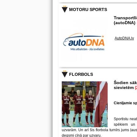
MOTORU SPORTS
Transportl
(autoDNA)
AutoDNA.lv
FLORBOLS
Šodien sākā
sievietēm
(
Cienījamie spē
Sportistu neat
spēkiem un
uzvarām. Un arī šis florbola turnīrs jums ļa
degsmi cīņā par uzvaru.