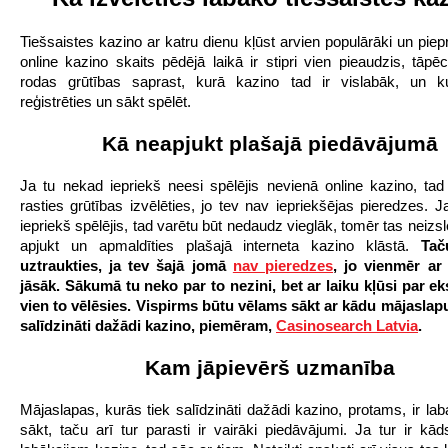
Tiešsaistes kazino ar katru dienu kļūst arvien populārāki un piepr
online kazino skaits pēdējā laikā ir stipri vien pieaudzis, tāpēc
rodas grūtības saprast, kurā kazino tad ir vislabāk, un k
reģistrēties un sākt spēlēt.
Kā neapjukt plašajā piedāvājumā
Ja tu nekad iepriekš neesi spēlējis nevienā online kazino, tad
rasties grūtības izvēlēties, jo tev nav iepriekšējas pieredzes. J
iepriekš spēlējis, tad varētu būt nedaudz vieglāk, tomēr tas neizs
apjukt un apmaldīties plašajā interneta kazino klāstā.
Tač
uztraukties, ja tev šajā jomā
nav pieredzes
, jo vienmēr ar
jāsāk. Sākumā tu neko par to nezini, bet ar laiku kļūsi par ek
vien to vēlēsies. Vispirms būtu vēlams sākt ar kādu mājaslapu
salīdzināti dažādi kazino, piemēram,
Casinosearch Latvia
.
Kam jāpievērš uzmanība
Mājaslapas, kurās tiek salīdzināti dažādi kazino, protams, ir lab
sākt, taču arī tur parasti ir vairāki piedāvājumi. Ja tur ir k