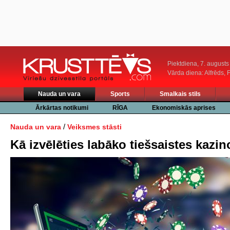
Piektdiena, 7. augusts
Vārda diena: Alfrēds, 
Nauda un vara
Sports
Smalkais stils
Ārkārtas notikumi
RĪGA
Ekonomiskās aprises
/
Nauda un vara
Veiksmes stāsti
Kā izvēlēties labāko tiešsaistes kazi