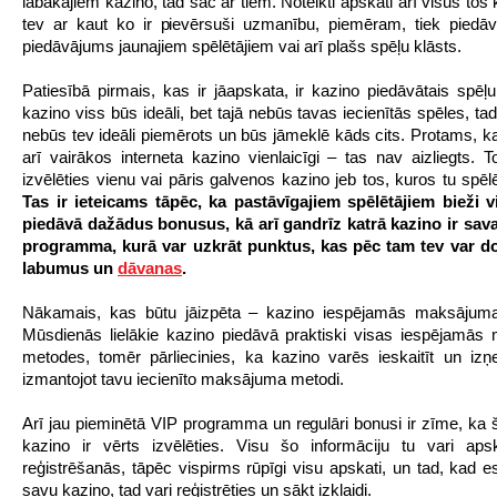
labākajiem kazino, tad sāc ar tiem. Noteikti apskati arī visus tos 
tev ar kaut ko ir pievērsuši uzmanību, piemēram, tiek piedāvā
piedāvājums jaunajiem spēlētājiem vai arī plašs spēļu klāsts.
Patiesībā pirmais, kas ir jāapskata, ir kazino piedāvātais spēļu
kazino viss būs ideāli, bet tajā nebūs tavas iecienītās spēles, ta
nebūs tev ideāli piemērots un būs jāmeklē kāds cits. Protams, ka
arī vairākos interneta kazino vienlaicīgi – tas nav aizliegts. 
izvēlēties vienu vai pāris galvenos kazino jeb tos, kuros tu spēlē
Tas ir ieteicams tāpēc, ka pastāvīgajiem spēlētājiem bieži 
piedāvā dažādus bonusus, kā arī gandrīz katrā kazino ir sav
programma, kurā var uzkrāt punktus, kas pēc tam tev var d
labumus un
dāvanas
.
Nākamais, kas būtu jāizpēta – kazino iespējamās maksājum
Mūsdienās lielākie kazino piedāvā praktiski visas iespējamā
metodes, tomēr pārliecinies, ka kazino varēs ieskaitīt un iz
izmantojot tavu iecienīto maksājuma metodi.
Arī jau pieminētā VIP programma un regulāri bonusi ir zīme, ka š
kazino ir vērts izvēlēties. Visu šo informāciju tu vari aps
reģistrēšanās, tāpēc vispirms rūpīgi visu apskati, un tad, kad es
savu kazino, tad vari reģistrēties un sākt izklaidi.