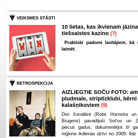
VEIKSMES STĀSTI
10 lietas, kas ikvienam jāzina
tiešsaistes kazino
(7)
Praktiski padomi lasītājiem, kā 
laimēt.
RETROSPEKCIJA
AIZLIEGTIE SOČU FOTO: am
pludmale, striptīzklubi, bērni
kalašņikoviem
(9)
Divi žurnālisti (Robs Hornstra u
Brugens) pavadījuši Sočos un Z
piecus gadus, dokumentējot šī ga
reģiona ikdienas dzīvi no 2009. līd