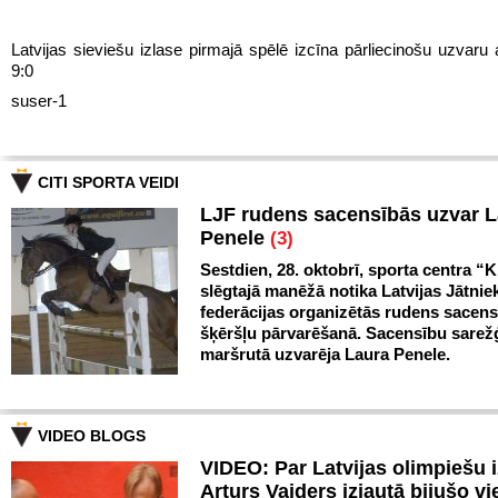
Latvijas sieviešu izlase pirmajā spēlē izcīna pārliecinošu uzvaru 
9:0
suser-1
CITI SPORTA VEIDI
LJF rudens sacensībās uzvar 
Penele
(3)
Sestdien, 28. oktobrī, sporta centra “Kl
slēgtajā manēžā notika Latvijas Jātnie
federācijas organizētās rudens sacen
šķēršļu pārvarēšanā. Sacensību sarežģ
maršrutā uzvarēja Laura Penele.
VIDEO BLOGS
VIDEO: Par Latvijas olimpiešu 
Arturs Vaiders izjautā bijušo vi