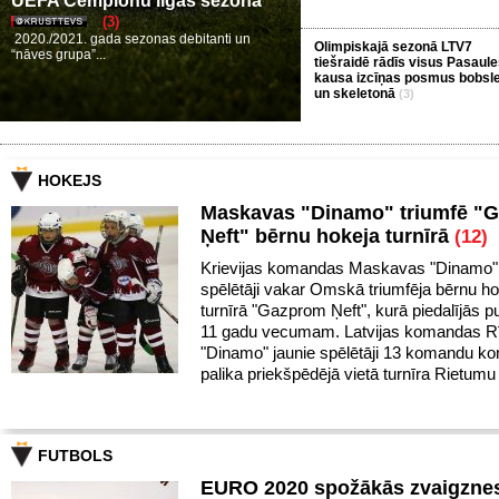
UEFA Čempionu līgas sezona
(3)
2020./2021. gada sezonas debitanti un
Olimpiskajā sezonā LTV7
“nāves grupa”...
tiešraidē rādīs visus Pasaul
kausa izcīņas posmus bobsle
un skeletonā
(3)
HOKEJS
Maskavas "Dinamo" triumfē "
Ņeft" bērnu hokeja turnīrā
(12)
Krievijas komandas Maskavas "Dinamo" 
spēlētāji vakar Omskā triumfēja bērnu h
turnīrā "Gazprom Ņeft", kurā piedalījās pu
11 gadu vecumam. Latvijas komandas R
"Dinamo" jaunie spēlētāji 13 komandu k
palika priekšpēdējā vietā turnīra Rietumu
FUTBOLS
EURO 2020 spožākās zvaigznes