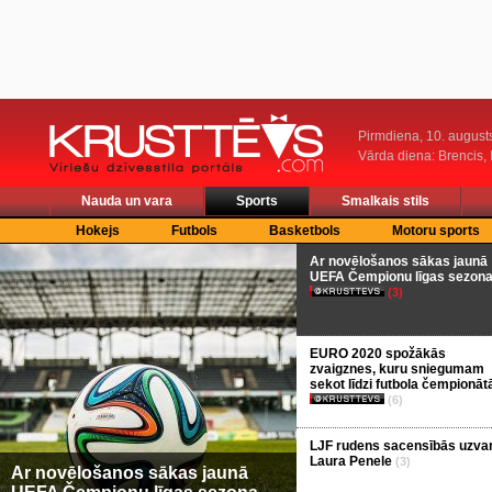
Pirmdiena, 10. august
Vārda diena: Brencis, 
Nauda un vara
Sports
Smalkais stils
Hokejs
Futbols
Basketbols
Motoru sports
Ar novēlošanos sākas jaunā
UEFA Čempionu līgas sezon
(3)
EURO 2020 spožākās
zvaigznes, kuru sniegumam
sekot līdzi futbola čempionāt
(6)
LJF rudens sacensībās uzva
Laura Penele
(3)
Ar novēlošanos sākas jaunā