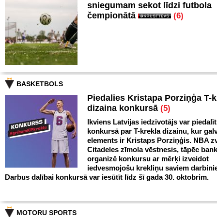
sniegumam sekot līdzi futbola
čempionātā
(6)
BASKETBOLS
Piedalies Kristapa Porziņģa T-k
dizaina konkursā
(5)
Ikviens Latvijas iedzīvotājs var piedalīt
konkursā par T-krekla dizainu, kur gal
elements ir Kristaps Porziņģis. NBA zv
Citadeles zīmola vēstnesis, tāpēc ban
organizē konkursu ar mērķi izveidot
iedvesmojošu krekliņu saviem darbini
Darbus dalībai konkursā var iesūtīt līdz šī gada 30. oktobrim.
MOTORU SPORTS