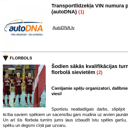
Transportlīdzekļa VIN numura 
(autoDNA)
(1)
AutoDNA.lv
FLORBOLS
Šodien sākās kvalifikācijas turn
florbolā sievietēm
(2)
Cienījamie spēļu organizatori, dalībnie
viesi!
Sportistu neatlaidīgais darbs, slīpējot 
ticība saviem spēkiem un sacensību gars mudina uz arvien jaun
Un arī šis florbola turnīrs jums ļaus izbaudīt īstu spēles garš
spēku un degsmi cīņā par uzvaru.