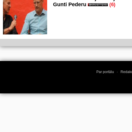
Gunti Pederu
(6)
Par portālu
·
Redakc