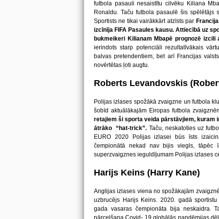
futbola pasauli nesaistītu cilvēku Kiliana Mb
Ronaldu. Taču futbola pasaulē šis spēlētājs s
Sportists ne tikai vairākkārt atzīsts par
Francija
izcīnīja FIFA Pasaules kausu. Attiecībā uz s
bukmeikeri Kilianam Mbapē prognozē izcili 
ierindots starp potenciāli rezultatīvākais v
balvas pretendentiem, bet arī Francijas valsts
novērtētas ļoti augtu.
Roberts Levandovskis (Robe
Polijas izlases spožākā zvaigzne un futbola k
šobīd aktuālākajām Eiropas futbola zvaigzn
retajiem ši sporta veida pārstāvjiem, kuram i
ātrāko “hat-trick”.
Taču, neskatoties uz futb
EURO 2020 Polijas izlasei būs īsts izaicinā
čempionātā nekad nav bijis viegls, tāpēc īp
superzvaigznes ieguldījumam Polijas izlases ce
Harijs Keins (Harry Kane)
Anglijas izlases viena no spožākajām zvaigznē
uzbrucējs Harijs Keins. 2020. gadā sportistu
gada vasaras čempionāta bija neskaidra. T
pārcelšana Covid- 19 globālās pandēmijas dēl, t