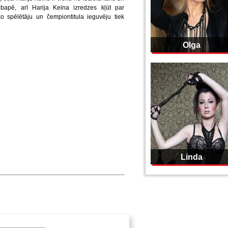
Mbapē, arī Harija Keina izredzes kļūt par
o spēlētāju un čempiontitula ieguvēju tiek
Olga
Linda