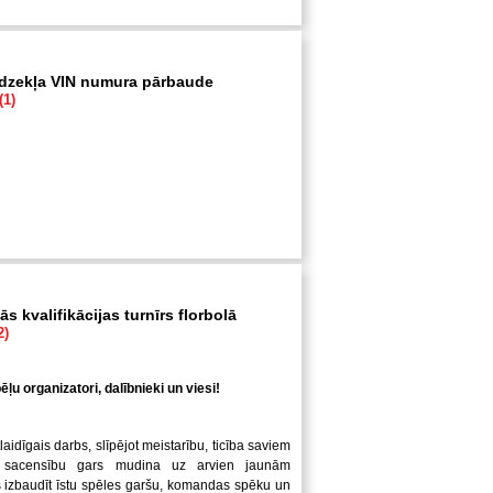
īdzekļa VIN numura pārbaude
(1)
s kvalifikācijas turnīrs florbolā
2)
ļu organizatori, dalībnieki un viesi!
laidīgais darbs, slīpējot meistarību, ticība saviem
 sacensību gars mudina uz arvien jaunām
us izbaudīt īstu spēles garšu, komandas spēku un