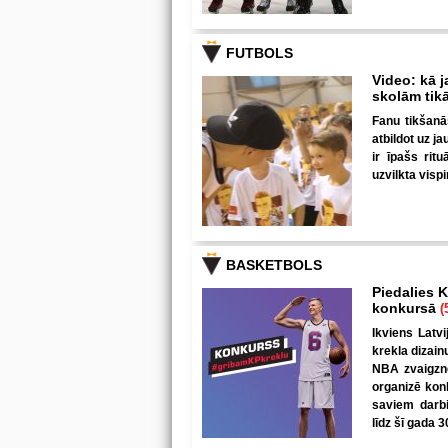
FUTBOLS
Video: kā j
skolām tik
Fanu tikšanā
atbildot uz j
ir īpašs rit
uzvilkta visp
BASKETBOLS
Piedalies K
konkursā
(
Ikviens Latvi
krekla dizain
NBA zvaigzne
organizē kon
saviem darbi
līdz šī gada 3