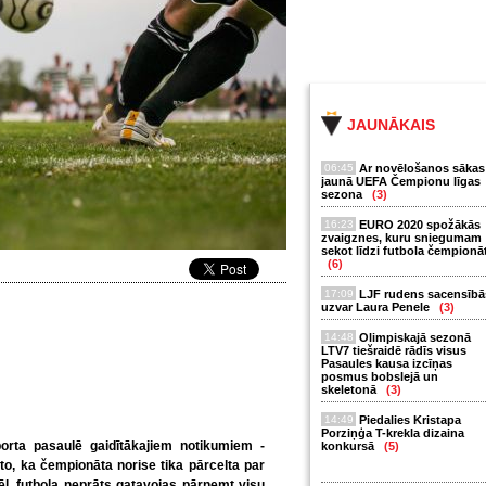
JAUNĀKAIS
06:45
Ar novēlošanos sākas
jaunā UEFA Čempionu līgas
sezona
(3)
16:23
EURO 2020 spožākās
zvaigznes, kuru sniegumam
sekot līdzi futbola čempionā
(6)
17:09
LJF rudens sacensībā
uzvar Laura Penele
(3)
14:48
Olimpiskajā sezonā
LTV7 tiešraidē rādīs visus
Pasaules kausa izcīņas
posmus bobslejā un
skeletonā
(3)
14:49
Piedalies Kristapa
Porziņģa T-krekla dizaina
porta pasaulē gaidītākajiem notikumiem -
konkursā
(5)
to, ka čempionāta norise tika pārcelta par
ļ, futbola neprāts gatavojas pārņemt visu