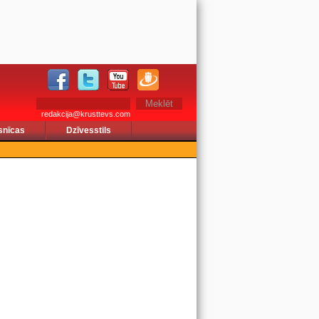
redakcija@krusttevs.com
snīcas
Dzīvesstils