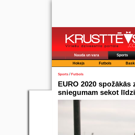
Nauda un vara
Sports
Hokejs
Futbols
Bask
/
Sports
Futbols
EURO 2020 spožākās z
sniegumam sekot līdzi