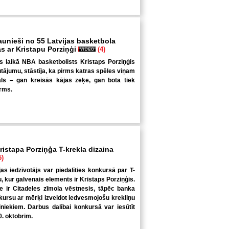
aunieši no 55 Latvijas basketbola
ās ar Kristapu Porziņģi
(4)
s laikā NBA basketbolists Kristaps Porziņģis
autājumu, stāstīja, ka pirms katras spēles viņam
uāls – gan kreisās kājas zeķe, gan bota tiek
irms.
ristapa Porziņģa T-krekla dizaina
5)
jas iedzīvotājs var piedalīties konkursā par T-
u, kur galvenais elements ir Kristaps Porziņģis.
 ir Citadeles zīmola vēstnesis, tāpēc banka
kursu ar mērķi izveidot iedvesmojošu krekliņu
niekiem. Darbus dalībai konkursā var iesūtīt
0. oktobrim.