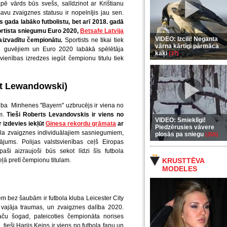
apē vārds būs svešs, salīdzinot ar Krištianu
avu zvaigznes statusu ir nopelnījis jau sen.
s gada labāko futbolistu, bet arī 2018. gadā
portista sniegumu Euro 2020,
Betsafe Latvija
VIDEO: Izcili! Neganta
aizvadītu čempionātu.
Sportists ne tikai tiek
vārna kārtīgi pārmāca
ārtu guvējiem un Euro 2020 labākā spēlētāja
kaķi
(37)
vienības izredzes iegūt čempionu titulu tiek
rt Lewandowski)
luba Minhenes "Bayern" uzbrucējs ir viena no
ēm.
Tieši Roberts Levandovskis ir viens no
VIDEO: Smieklīgi!
r izdevies iekļūt
Ginesa rekordu grāmata
ar
Piedzērusies vāvere
ola zvaigznes individuālajiem sasniegumiem,
plosās pa sniegu
(255)
jums. Polijas valstsvienības ceļš Eiropas
aši aizraujoši būs sekot līdzi šīs futbola
ļā pretī čempionu titulam.
KRUSTTĒVA
MODELES
m bez šaubām ir futbola kluba Leicester City
 vajāja traumas, un zvaigznes dalība 2020.
aču šogad, pateicoties čempionāta norises
ieši Harijs Keins ir viens no futbola fanu un