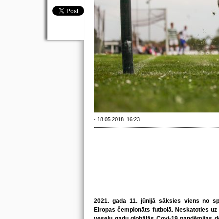
· 18.05.2018. 16:23
2021. gada 11. jūnijā sāksies viens no s
Eiropas čempionāts futbolā. Neskatoties uz 
veselu gadu globālās Covi-19 pandēmijas dē