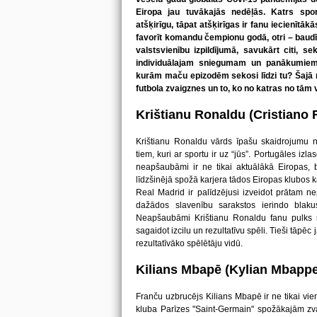
Eiropa jau tuvākajās nedēļās. Katrs spo
atšķirīgu, tāpat atšķirīgas ir fanu iecienītā
favorīt komandu čempionu godā, otri – baudī
valstsvienību izpildījumā, savukārt citi, se
individuālajam sniegumam un panākumie
kurām maču epizodēm sekosi līdzi tu? Šajā
futbola zvaigznes un to, ko no katras no tā
Krištianu Ronaldu (Cristiano
Krištianu Ronaldu vārds īpašu skaidrojumu n
tiem, kuri ar sportu ir uz “jūs”. Portugāles izl
neapšaubāmi ir ne tikai aktuālākā Eiropas, b
līdzšinējā spožā karjera tādos Eiropas klubos 
Real Madrid ir palīdzējusi izveidot prātam n
dažādos slavenību sarakstos ierindo blak
Neapšaubāmi Krištianu Ronaldu fanu pulks se
sagaidot izcilu un rezultatīvu spēli. Tieši tāpēc 
rezultatīvāko spēlētāju vidū.
Kilians Mbapē (Kylian Mbappe
Franču uzbrucējs Kilians Mbapē ir ne tikai vien
kluba Parīzes "Saint-Germain" spožākajām zv