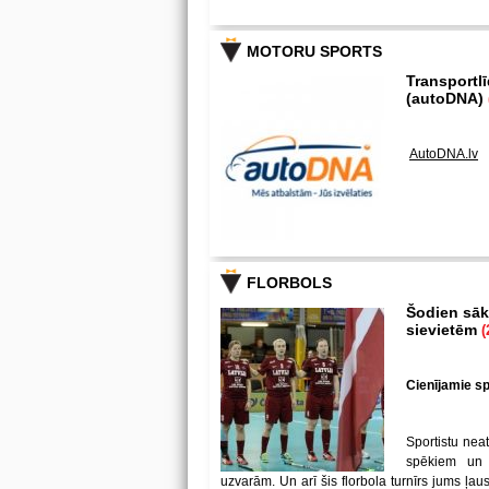
MOTORU SPORTS
Transportl
(autoDNA)
AutoDNA.lv
FLORBOLS
Šodien sākā
sievietēm
(
Cienījamie spē
Sportistu neat
spēkiem un
uzvarām. Un arī šis florbola turnīrs jums ļa