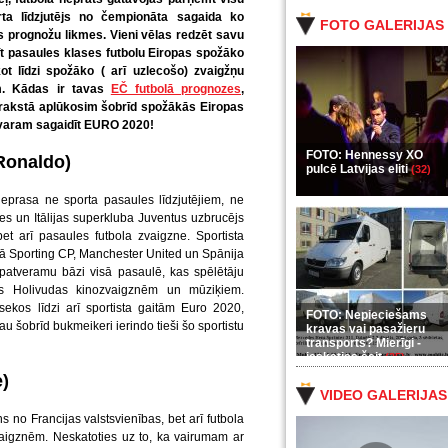
rta līdzjutējs no čempionāta sagaida ko
FOTO GALERIJAS
kās prognožu likmes. Vieni vēlas redzēt savu
t pasaules klases futbolu Eiropas spožāko
kot līdzi spožāko ( arī uzlecošo) zvaigžņu
m. Kādas ir tavas
EČ futbolā prognozes
,
 rakstā aplūkosim šobrīd spožākās Eiropas
m varam sagaidīt EURO 2020!
FOTO: Hennessy XO
 Ronaldo)
pulcē Latvijas eliti
(32)
eprasa ne sporta pasaules līdzjutējiem, ne
ases un Itālijas superkluba Juventus uzbrucējs
et arī pasaules futbola zvaigzne. Sportista
kā Sporting CP, Manchester United un Spānija
epatveramu bāzi visā pasaulē, kas spēlētāju
us Holivudas kinozvaigznēm un mūziķiem.
kos līdzi arī sportista gaitām Euro 2020,
FOTO: Nepieciešams
jau šobrīd bukmeikeri ierindo tieši šo sportistu
kravas vai pasažieru
transports? Mierīgi -
ieskaties šeit
(35)
)
VIDEO GALERIJAS
s no Francijas valstsvienības, bet arī futbola
aigznēm. Neskatoties uz to, ka vairumam ar