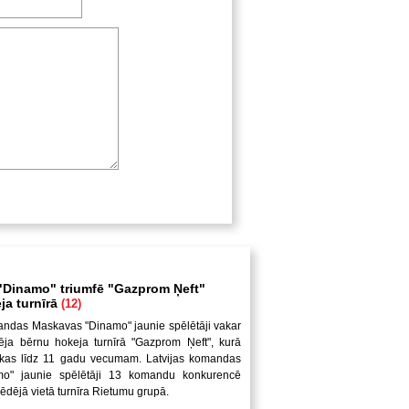
Dinamo" triumfē "Gazprom Ņeft"
ja turnīrā
(12)
andas Maskavas "Dinamo" jaunie spēlētāji vakar
ēja bērnu hokeja turnīrā "Gazprom Ņeft", kurā
uikas līdz 11 gadu vecumam. Latvijas komandas
mo" jaunie spēlētāji 13 komandu konkurencē
pēdējā vietā turnīra Rietumu grupā.