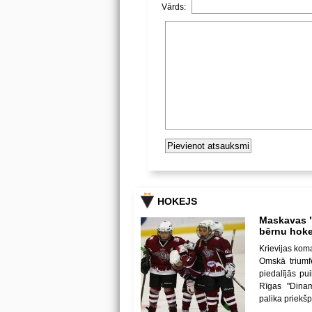
Vārds:
HOKEJS
Maskavas "
bērnu hoke
Krievijas kom
Omskā triumf
piedalījās p
Rīgas "Dina
palika priekš