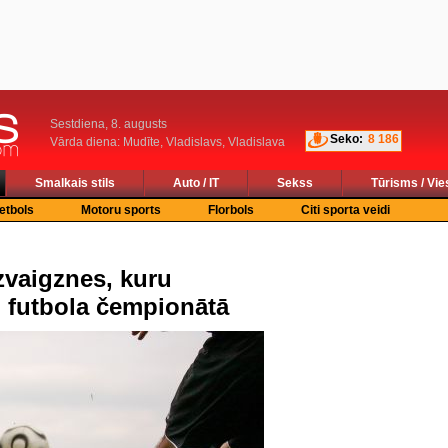
Sestdiena, 8. augusts
Seko:
8 186
Vārda diena: Mudīte, Vladislavs, Vladislava
Smalkais stils
Auto / IT
Sekss
Tūrisms / Vie
etbols
Motoru sports
Florbols
Citi sporta veidi
vaigznes, kuru
 futbola čempionātā