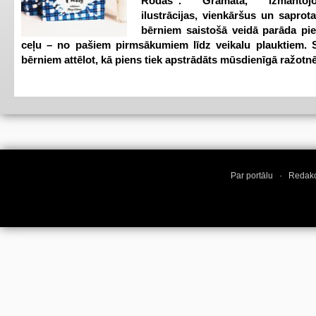
Rodas”. Grāmata, izmantoj
ilustrācijas, vienkāršus un saprot
bērniem saistošā veidā parāda pi
ceļu – no pašiem pirmsākumiem līdz veikalu plauktiem. S
bērniem attēlot, kā piens tiek apstrādāts mūsdienīgā ražotnē
Par portālu
·
Redakc