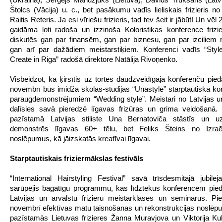
Štolcs (Vācija) u. c., bet pasākumu vadīs lieliskais frizieris no
Raitis Reteris. Ja esi vīriešu frizieris, tad tev šeit ir jābūt! Un vēl
gaidāma ļoti radoša un izzinoša Koloristikas konference frizi
diskutēs gan par finansēm, gan par biznesu, gan par izciliem r
gan arī par dažādiem meistarstiķiem. Konferenci vadīs “Sty
Create in Riga” radošā direktore Natālija Rivoņenko.
Visbeidzot, kā ķirsītis uz tortes daudzveidīgajā konferenču pie
novembrī būs imidža skolas-studijas “Unastyle” starptautiskā ko
paraugdemonstrējumiem “Wedding style”. Meistari no Latvijas u
dalīsies savā pieredzē līgavas frizūras un grima veidošanā.
pazīstamā Latvijas stiliste Una Bernatoviča stāstīs un 
demonstrēs līgavas 60+ tēlu, bet Feliks Šteins no Izraē
noslēpumus, kā jāizskatās kreatīvai līgavai.
Starptautiskais friziermākslas festivāls
“International Hairstyling Festival” savā trīsdesmitajā jubile
sarūpējis bagātīgu programmu, kas līdztekus konferencēm pied
Latvijas un ārvalstu frizieru meistarklases un seminārus. P
novembrī efektīvas matu taisnošanas un rekonstrukcijas noslēp
pazīstamās Lietuvas frizieres Žanna Muravjova un Viktorija Ku