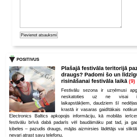
POSITIVUS
Plašajā festivāla teritorijā pa
draugs? Padomi šo un līdzīg
risināšanai festivāla laikā
(9)
Festivālu sezona ir uzņēmusi apg
neskatoties uz ne visai iep
laikapstākļiem, daudziem šī nedēļas
krastā ir vasaras gaidītākais notik
Electronics Baltics apkopojis informāciju, kā mobilās ierīc
festivālu brīvā dabā padarīs vēl baudāmāku pat tad, ja ga
ķibeles – pazudis draugs, mājās aizmirsies lādētājs vai slikt
nevari atrast savu telefonu.