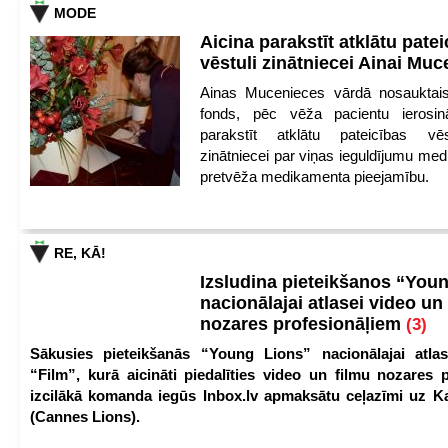
MODE
Aicina parakstīt atklātu pate
vēstuli zinātniecei Ainai Mu
Ainas Mucenieces vārdā nosauktais 
fonds, pēc vēža pacientu ierosin
parakstīt atklātu pateicības vēs
zinātniecei par viņas ieguldījumu med
pretvēža medikamenta pieejamību.
RE, KĀ!
Izsludina pieteikšanos “You
nacionālajai atlasei video un
nozares profesionāļiem
(3)
Sākusies pieteikšanās “Young Lions” nacionālajai atlas
“Film”, kurā aicināti piedalīties video un filmu nozares p
izcilākā komanda iegūs Inbox.lv apmaksātu ceļazīmi uz 
(Cannes Lions).