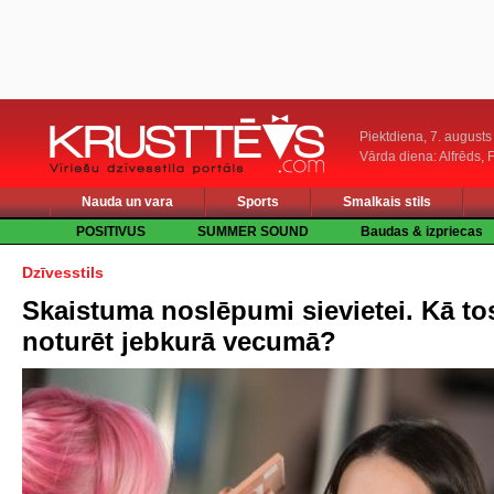
Piektdiena, 7. augusts
Vārda diena: Alfrēds, 
Nauda un vara
Sports
Smalkais stils
POSITIVUS
SUMMER SOUND
Baudas & izpriecas
Dzīvesstils
Skaistuma noslēpumi sievietei. Kā to
noturēt jebkurā vecumā?