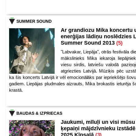
SUMMER SOUND
Ar grandiozu Mika koncertu 
enerģijas lādiņu noslēdzies
Summer Sound 2013
(5)
"Labvakar, Liepāja", otrās festivāla d
mākslinieks Mika iekaroja liepājnie
viesu sirdis, latviešu valodā paziņoj
atgriezties Latvijā. Mūziķis pēc uzst
ka šis koncerts Latvijā ir vēl emocionālāks par iepriekšējo šov
gadiem. Liepājas pludmales aizrauts, Mika brokastis ieturēja šo
krastā.
BAUDAS & IZPRIECAS
Jaukumi, mīluļi un visi mūsu
ķepaiņi mājdzīvnieku izstād
2025 Ķīpsalā
(3)