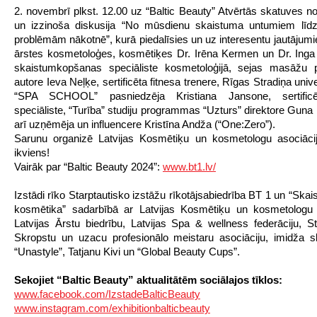
2. novembrī plkst. 12.00 uz “Baltic Beauty” Atvērtās skatuves not
un izzinoša diskusija “No mūsdienu skaistuma untumiem līdz
problēmām nākotnē”, kurā piedalīsies un uz interesentu jautājumi
ārstes kosmetoloģes, kosmētiķes Dr. Irēna Kermen un Dr. Ing
skaistumkopšanas speciāliste kosmetoloģijā, sejas masāžu
autore Ieva Neļķe, sertificēta fitnesa trenere, Rīgas Stradiņa univ
“SPA SCHOOL” pasniedzēja Kristiana Jansone, sertificē
speciāliste, “Turība” studiju programmas “Uzturs” direktore Guna 
arī uzņēmēja un influencere Kristīna Andža (“One:Zero”).
Sarunu organizē Latvijas Kosmētiķu un kosmetologu asociācij
ikviens!
Vairāk par “Baltic Beauty 2024”:
www.bt1.lv/
Izstādi rīko Starptautisko izstāžu rīkotājsabiedrība BT 1 un “Ska
kosmētika” sadarbībā ar Latvijas Kosmētiķu un kosmetologu a
Latvijas Ārstu biedrību, Latvijas Spa & wellness federāciju, St
Skropstu un uzacu profesionālo meistaru asociāciju, imidža sk
“Unastyle”, Tatjanu Kivi un “Global Beauty Cups”.
Sekojiet “Baltic Beauty” aktualitātēm sociālajos tīklos:
www.facebook.com/IzstadeBalticBeauty
www.instagram.com/exhibitionbalticbeauty