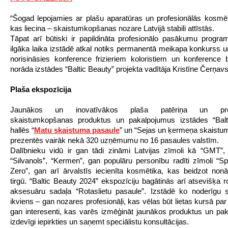
“Šogad lepojamies ar plašu aparatūras un profesionālās kosmē
kas liecina – skaistumkopšanas nozare Latvijā stabili attīstās.
Tāpat arī būtiski ir papildināta profesionālo pasākumu prog
ilgāka laika izstādē atkal notiks permanentā meikapa konkurss u
norisināsies konference frizieriem koloristiem un konference 
norāda izstādes “Baltic Beauty” projekta vadītāja Kristīne Čerņav
Plaša ekspozīcija
Jaunākos un inovatīvākos plaša patēriņa un prof
skaistumkopšanas produktus un pakalpojumus izstādes “Balt
hallēs “
Matu skaistuma pasaule
” un “Sejas un ķermeņa skaistu
prezentēs vairāk nekā 320 uzņēmumu no 16 pasaules valstīm.
Dalībnieku vidū ir gan tādi zināmi Latvijas zīmoli kā “GMT”, 
“Silvanols”, “Kermen”, gan populāru personību radīti zīmoli “Sp
Zero”, gan arī ārvalstīs iecienīta kosmētika, kas beidzot no
tirgū. “Baltic Beauty 2024” ekspozīciju bagātinās arī atsevišķa r
aksesuāru sadaļa “Rotaslietu pasaule”. Izstādē ko noderīgu 
ikviens – gan nozares profesionāļi, kas vēlas būt lietas kursā par
gan interesenti, kas varēs izmēģināt jaunākos produktus un pa
izdevīgi iepirkties un saņemt speciālistu konsultācijas.