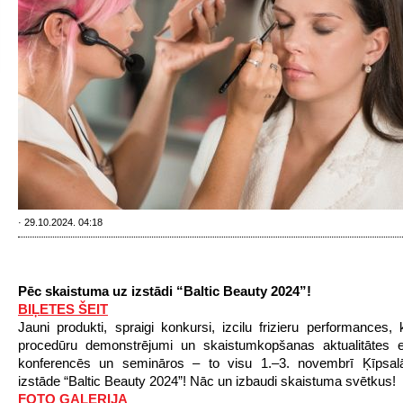
· 29.10.2024. 04:18
Pēc skaistuma uz izstādi “Baltic Beauty 2024”!
BIĻETES ŠEIT
Jauni produkti, spraigi konkursi, izcilu frizieru performances,
procedūru demonstrējumi un skaistumkopšanas aktualitātes ek
konferencēs un semināros – to visu 1.–3. novembrī Ķīpsal
izstāde “Baltic Beauty 2024”! Nāc un izbaudi skaistuma svētkus!
FOTO GALERIJA