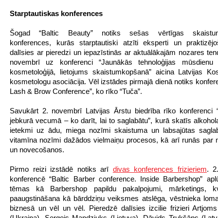
Starptautiskas konferences
Šogad “Baltic Beauty” notiks sešas vērtīgas skaistu
konferences, kurās starptautiski atzīti eksperti un praktizējo
dalīsies ar pieredzi un iepazīstinās ar aktuālākajām nozares te
novembrī uz konferenci “Jaunākās tehnoloģijas mūsdienu e
kosmetoloģijā, lietojums skaistumkopšanā” aicina Latvijas K
kosmetologu asociācija. Vēl izstādes pirmajā dienā notiks konfere
Lash & Brow Conference”, ko rīko “Tuča”.
Savukārt 2. novembrī Latvijas Ārstu biedrība rīko konferenci
jebkurā vecumā – ko darīt, lai to saglabātu”, kurā skatīs alkohol
ietekmi uz ādu, miega nozīmi skaistuma un labsajūtas sagla
vitamīna nozīmi dažādos vielmaiņu procesos, kā arī runās par
un novecošanos.
Pirmo reizi izstādē notiks arī
divas konferences frizieriem
. 2
konferencē “Baltic Barber conference. Inside Barbershop” ap
tēmas kā Barbershop papildu pakalpojumi, mārketings, kval
paaugstināšana kā bārddziņu veiksmes atslēga, vēstnieka lom
biznesā un vēl un vēl. Pieredzē dalīsies izcilie frizieri Artjom
(Ukraina), Sergejs Mandzjuks (Lietuva), Dāvids Trukšāns (Latvi