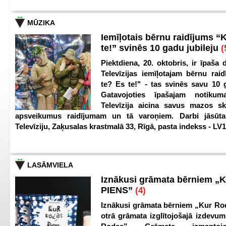
MŪZIKA
Iemīļotais bērnu raidījums “
te!” svinēs 10 gadu jubileju
(
Piektdiena, 20. oktobris, ir īpaša 
Televīzijas iemīļotajam bērnu ra
te? Es te!" - tas svinēs savu 10 g
Gatavojoties īpašajam notikum
Televīzija aicina savus mazos ska
apsveikumus raidījumam un tā varoņiem. Darbi jāsūta
Televīziju, Zaķusalas krastmalā 33, Rīgā, pasta indekss - LV
LASĀMVIELA
Iznākusi grāmata bērniem „
PIENS”
(4)
Iznākusi grāmata bērniem „Kur Ro
otrā grāmata izglītojošajā izdevum