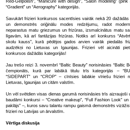
Red-Gelpolish”, “Manicure with design”, “Salon modeling” (pink 
“Gradient” un “Aerography” kategorijās.
Savukārt frizieri konkursos sacentīsies vairāk nekā 20 dažādās 
un demonstrēs oriģinālu modes redzējumu, radot modern
neparastus matu griezumus un frizūras, izsmalcinātus matu s
līgavām, kā arī fantāzijas frizūras. Notiks arī konkurss “Atvērta
skolu kauss”, kurā pēdējos gados arvien vairāk piedalās fri
audzēkņi no Lietuvas un Igaunijas. Frizieri vēl aicināti piet
konkursos dažādās kategorijās!
Jau trešo reizi 3. novembrī “Baltic Beauty” norisināsies “Baltic 
čempionāts, kurā par labākā titulu trīs kategorijās – “
“SIDEPART” un “CROP” – cīnīsies labākie vīriešu frizieri no
Lietuvas, Igaunijas un citām valstīm.
Un vēl svētdien visas dienas garumā norisināsies trīs aizraujoši 
baudāmi konkursi – “Creative makeup”, “Full Fashion Look” un
paklājs” –, kuros savu talantu rampu gaismā demonstrēs vizāžisti,
frizieri no Latvijas un ārvalstīm.
Vērtīga diskusija