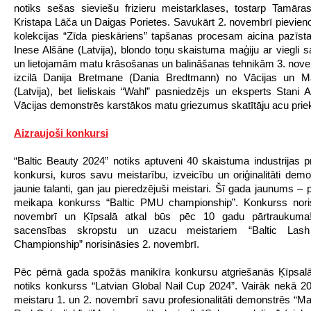
notiks sešas sieviešu frizieru meistarklases, tostarp Tamār
Kristapa Lāča un Daigas Porietes. Savukārt 2. novembrī pievienot
kolekcijas “Zīda pieskāriens” tapšanas procesam aicina pazīsta
Inese Alšāne (Latvija), blondo toņu skaistuma maģiju ar viegli
un lietojamām matu krāsošanas un balināšanas tehnikām 3. nove
izcilā Danija Bretmane (Dania Bredtmann) no Vācijas un M
(Latvija), bet lieliskais “Wahl” pasniedzējs un eksperts Stani
Vācijas demonstrēs karstākos matu griezumus skatītāju acu prie
Aizraujoši konkursi
“Baltic Beauty 2024” notiks aptuveni 40 skaistuma industrijas pr
konkursi, kuros savu meistarību, izveicību un oriģinalitāti dem
jaunie talanti, gan jau pieredzējuši meistari. Šī gada jaunums –
meikapa konkurss “Baltic PMU championship”. Konkurss noris
novembrī un Ķīpsalā atkal būs pēc 10 gadu pārtraukuma
sacensības skropstu un uzacu meistariem “Baltic La
Championship” norisināsies 2. novembrī.
Pēc pērnā gada spožās manikīra konkursu atgriešanās Ķīpsalā
notiks konkurss “Latvian Global Nail Cup 2024”. Vairāk nekā 2
meistaru 1. un 2. novembrī savu profesionalitāti demonstrēs “Ma