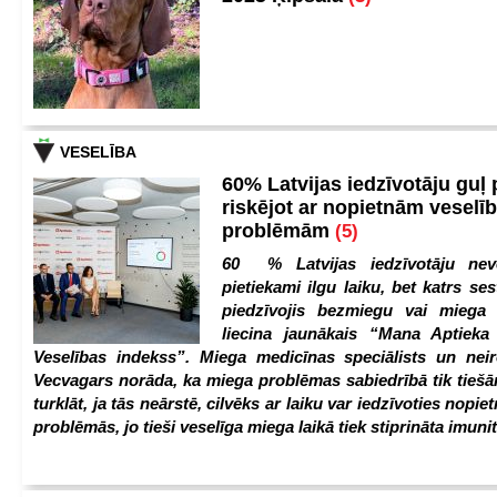
VESELĪBA
60% Latvijas iedzīvotāju guļ
riskējot ar nopietnām veselī
problēmām
(5)
60 % Latvijas iedzīvotāju nev
pietiekami ilgu laiku, bet katrs ses
piedzīvojis bezmiegu vai miega 
liecina jaunākais “Mana Aptiek
Veselības indekss”. Miega medicīnas speciālists un nei
Vecvagars norāda, ka miega problēmas sabiedrībā tik tiešām
turklāt, ja tās neārstē, cilvēks ar laiku var iedzīvoties nopie
problēmās, jo tieši veselīga miega laikā tiek stiprināta imunit