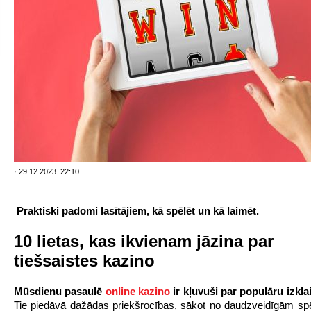
· 29.12.2023. 22:10
Praktiski padomi lasītājiem, kā spēlēt un kā laimēt.
10 lietas, kas ikvienam jāzina par
tiešsaistes kazino
Mūsdienu pasaulē
online kazino
ir kļuvuši par populāru izkla
Tie piedāvā dažādas priekšrocības, sākot no daudzveidīgām sp