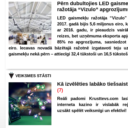
Pērn dubultojies LED gaisme
ražotāja “Vizulo” apgrozīju
LED gaismekļu ražotāja “Vizulo”
2017. gadā bijis 5,6 miljonus eiro, k
ar 2016. gadu, ir pieaudzis vair
reizes, bet uzņēmuma eksporta apj
85% no apgrozījuma, sasniedzot 
eiro. Iecavas novadā bāzētajā ražotnē izgatavoti teju u
gaismekļu nekā pērn – attiecīgi 32,4 tūkstoši un 16,5 tūkstoš
VEIKSMES STĀSTI
Kā izvēlēties labāko tiešsais
(7)
Reāli padomi Krusttevs.com lasī
interneta kazino ir vislabāk reģ
uzsākt spēlēt veiksmīgi un efektīvi!