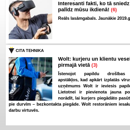
Interesanti fakti, ko tā snied
palīdz mūsu ikdienā!
(6)
Reāls lasāmgabals. Jaunākie 2019.g
CITA TEHNIKA
Wolt: kurjeru un klientu vesel
pirmajā vietā
(3)
Īstenojot papildu drošības
apstākļos, kad apkārt izplatās vīr
uzņēmums Wolt ir ieviesis papild
Lietotnei ir pievienota jauna p
norādīt, lai kurjers piegādāto pasū
pie durvīm – bezkontakta piegāde. Wolt restorāniem iesak
darbu virtuvēs.