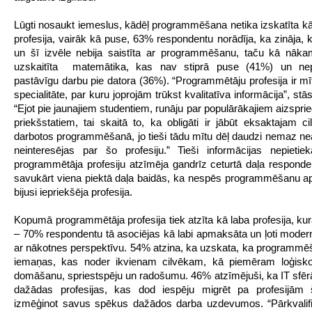
Lūgti nosaukt iemeslus, kādēļ programmēšana netika izskatīta kā
profesija, vairāk kā puse, 63% respondentu norādīja, ka zināja, k
un šī izvēle nebija saistīta ar programmēšanu, taču kā nāka
uzskaitīta matemātika, kas nav stiprā puse (41%) un nep
pastāvīgu darbu pie datora (36%). “Programmētāju profesija ir mī
specialitāte, par kuru joprojām trūkst kvalitatīva informācija”, stā
“Ejot pie jaunajiem studentiem, runāju par populārākajiem aizspr
priekšstatiem, tai skaitā to, ka obligāti ir jābūt eksaktajam ci
darbotos programmēšanā, jo tieši tādu mītu dēļ daudzi nemaz 
neinteresējas par šo profesiju.” Tieši informācijas nepieti
programmētāja profesiju atzīmēja gandrīz ceturtā daļa respond
savukārt viena piektā daļa baidās, ka nespēs programmēšanu ap
bijusi iepriekšēja profesija.
Kopumā programmētāja profesija tiek atzīta kā laba profesija, kur
– 70% respondentu tā asociējas kā labi apmaksāta un ļoti modern
ar nākotnes perspektīvu. 54% atzina, ka uzskata, ka programmēš
iemaņas, kas noder ikvienam cilvēkam, kā piemēram loģisko 
domāšanu, spriestspēju un radošumu. 46% atzīmējuši, ka IT sfērā i
dažādas profesijas, kas dod iespēju migrēt pa profesijām 
izmēģinot savus spēkus dažādos darba uzdevumos. “Pārkvalifi