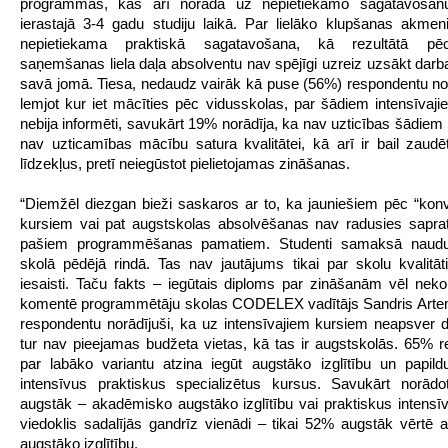
programmas, kas arī norāda uz nepietiekamo sagatavošan
ierastajā 3-4 gadu studiju laikā. Par lielāko klupšanas akmen
nepietiekama praktiskā sagatavošana, kā rezultātā pē
saņemšanas liela daļa absolventu nav spējīgi uzreiz uzsākt darba
savā jomā. Tiesa, nedaudz vairāk kā puse (56%) respondentu nor
lemjot kur iet mācīties pēc vidusskolas, par šādiem intensīvaj
nebija informēti, savukārt 19% norādīja, ka nav uzticības šādiem 
nav uzticamības mācību satura kvalitātei, kā arī ir bail zaudēt
līdzekļus, pretī neiegūstot pielietojamas zināšanas.
“Diemžēl diezgan bieži saskaros ar to, ka jauniešiem pēc “konve
kursiem vai pat augstskolas absolvēšanas nav radusies sapra
pašiem programmēšanas pamatiem. Studenti samaksā naud
skolā pēdējā rindā. Tas nav jautājums tikai par skolu kvalitāt
iesaisti. Taču fakts – iegūtais diploms par zināšanām vēl neko 
komentē programmētāju skolas CODELEX vadītājs Sandris Arte
respondentu norādījuši, ka uz intensīvajiem kursiem neapsver d
tur nav pieejamas budžeta vietas, kā tas ir augstskolās. 65% 
par labāko variantu atzina iegūt augstāko izglītību un papildu
intensīvus praktiskus specializētus kursus. Savukārt norādo
augstāk – akadēmisko augstāko izglītību vai praktiskus intensī
viedoklis sadalījās gandrīz vienādi – tikai 52% augstāk vērtē
augstāko izglītību.