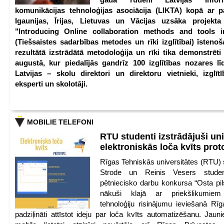
komunikācijas tehnoloģijas asociācija (LIKTA) kopā ar 
Igaunijas, Īrijas, Lietuvas un Vācijas uzsāka projekt
"Introducing Online collaboration methods and tools i
(Tiešsaistes sadarbības metodes un rīki izglītībai) īstenoš
rezultātā izstrādātā metodoloģija un rīki tika demonstrēti
augustā, kur piedalījās gandrīz 100 izglītības nozares lī
Latvijas – skolu direktori un direktoru vietnieki, izglīt
eksperti un skolotāji.
MOBILIE TELEFONI
RTU studenti izstrādājuši un
elektroniskās loča kvīts pro
Rīgas Tehniskās universitātes (RTU) s
Strode un Reinis Vesers student
pētniecisko darbu konkursa “Osta pils
nākuši klajā ar priekšlikumiem 
tehnoloģiju risinājumu ieviešanā Rī
padziļināti attīstot ideju par loča kvīts automatizēšanu. Jauni