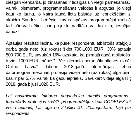
diezgan vienkārša, jo zināšanas ir līdzīgas un viegli pārnesamas.
vairāk, piemēram, programmēšanas valodas ir apgūtas, jo viegl
kaut ko jaunu, jo katra jaunā lieta balstās uz iepriekšējām 
skaidro Sandris. “Izmēģini savus spēkus programmējot mobilās
tad pārkvalificēties par projektu vadītāju vai ko citu, iespēja
daudz!”
Aptaujas rezultāti liecina, ka pusei respondentu atbilstošs atalgo
darba gadā neto (uz rokas) šķiet 700-1000 EUR, 30% aptaujāt
500-700 EUR, savukārt 16% uzskata, ka pirmajā gadā atbilstošs
ir virs 1000 EUR mēnesī. Pēc interneta personāla atlases uz
Online Latvia” datiem 2018.gadā informācijas tehno
datorprogrammēšanas profesijā vidējā neto (uz rokas) alga bij
kas ir par 5,7% vairāk kā gadu iepriekš. Savukārt vidējā alga Rī
2018. gadā bijusi 1020 EUR.
Lai noskaidrotu faktorus augstskolas studiju programmas
turpmākās profesijas izvēlē, programmētāju skola CODELEX int
veica aptauju, kas ilga no 24.jūlija līdz 20.augustam. Tajā pie
respondents.