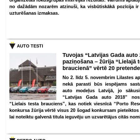
no dažādām nozarēm atzinuši, ka visbūtiskākā pozīcija i
uzturēšanas izmaksas.
AUTO TESTI
Tuvojas “Latvijas Gada auto
paziņošana – žūrija “Lielajā 
braucienā” vērtē 20 pretend
No 2. līdz 5. novembrim Lilastes a
nekā parasti būs iespējams sast
auto modeļus Latvijā, jo sākus
“Latvijas Gada auto 2018” nos
“Lielais testa brauciens”, kas notiek viesnīcā “Porto Reso
konkursa žūrija vērtē visus 20 šogad konkursam pieteiktos
lai noteiktu galvenā titula ieguvēju un uzvarētājus citās nom