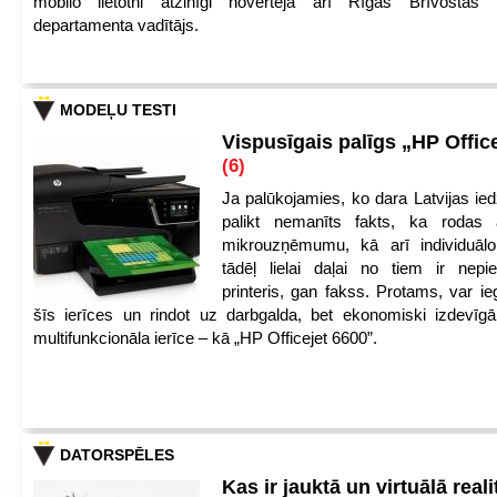
mobilo lietotni atzinīgi novērtēja arī Rīgas Brīvostas
departamenta vadītājs.
MODEĻU TESTI
Vispusīgais palīgs „HP Offic
(6)
Ja palūkojamies, ko dara Latvijas ied
palikt nemanīts fakts, ka rodas 
mikrouzņēmumu, kā arī individuāl
tādēļ lielai daļai no tiem ir nep
printeris, gan fakss. Protams, var ie
šīs ierīces un rindot uz darbgalda, bet ekonomiski izdevīgā
multifunkcionāla ierīce – kā „HP Officejet 6600”.
DATORSPĒLES
Kas ir jauktā un virtuālā reali