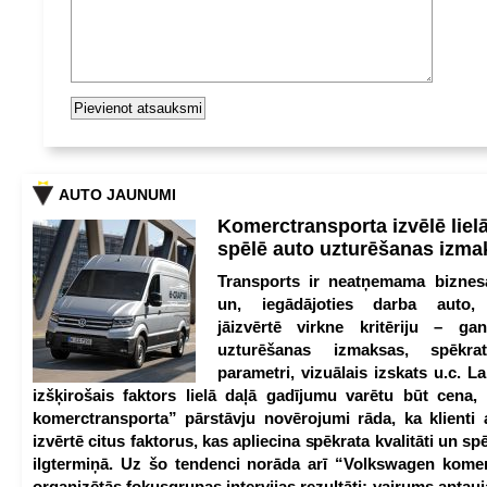
AUTO JAUNUMI
Komerctransporta izvēlē lie
spēlē auto uzturēšanas izm
Transports ir neatņemama biznesa
un, iegādājoties darba auto,
jāizvērtē virkne kritēriju – g
uzturēšanas izmaksas, spēkrat
parametri, vizuālais izskats u.c. Lai
izšķirošais faktors lielā daļā gadījumu varētu būt cena
komerctransporta” pārstāvju novērojumi rāda, ka klienti 
izvērtē citus faktorus, kas apliecina spēkrata kvalitāti un spē
ilgtermiņā. Uz šo tendenci norāda arī “Volkswagen kome
organizētās fokusgrupas intervijas rezultāti: vairums aptau