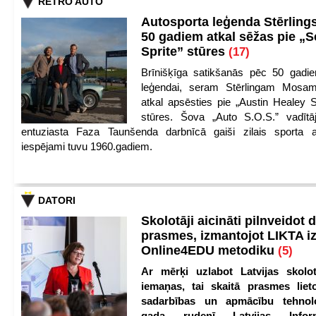
RETRO AUTO
Autosporta leģenda Stērling
50 gadiem atkal sēžas pie „S
Sprite” stūres
(17)
Brīnišķīga satikšanās pēc 50 gadie
leģendai, seram Stērlingam Mosam
atkal apsēsties pie „Austin Healey S
stūres. Šova „Auto S.O.S.” vadītāj
entuziasta Faza Taunšenda darbnīcā gaiši zilais sporta a
iespējami tuvu 1960.gadiem.
DATORI
Skolotāji aicināti pilnveidot d
prasmes, izmantojot LIKTA i
Online4EDU metodiku
(5)
Ar mērķi uzlabot Latvijas skolot
iemaņas, tai skaitā prasmes lieto
sadarbības un apmācību tehnolo
gada rudenī Latvijas Infor