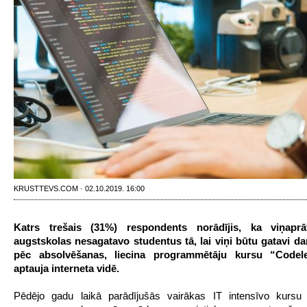
KRUSTTEVS.COM · 02.10.2019. 16:00
Katrs trešais (31%) respondents norādījis, ka viņaprā
augstskolas nesagatavo studentus tā, lai viņi būtu gatavi d
pēc absolvēšanas, liecina programmētāju kursu “Codele
aptauja interneta vidē.
Pēdējo gadu laikā parādījušās vairākas IT intensīvo kursu