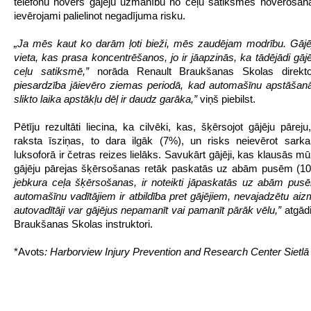
telefonu novērš gājēju uzmanību no ceļu satiksmes novērošana
ievērojami palielinot negadījuma risku.
„Ja mēs kaut ko darām ļoti bieži, mēs zaudējam modrību. Gājēj
vieta, kas prasa koncentrēšanos, jo ir jāapzinās, ka tādējādi gāj
ceļu satiksmē,”
norāda Renault Braukšanas Skolas direkt
piesardzība jāievēro ziemas periodā, kad automašīnu apstāšan
slikto laika apstākļu dēļ ir daudz garāka,”
viņš piebilst.
Pētīju rezultāti liecina, ka cilvēki, kas, šķērsojot gājēju pāreju,
raksta īsziņas, to dara ilgāk (7%), un risks neievērot sark
luksoforā ir četras reizes lielāks. Savukārt gājēji, kas klausās m
gājēju pārejas šķērsošanas retāk paskatās uz abām pusēm (1
jebkura ceļa šķērsošanas, ir noteikti jāpaskatās uz abām pus
automašīnu vadītājiem ir atbildība pret gājējiem, nevajadzētu aizm
autovadītāji var gājējus nepamanīt vai pamanīt pārāk vēlu,”
atgād
Braukšanas Skolas instruktori.
*Avots
: Harborview Injury Prevention and Research Center Sietlā