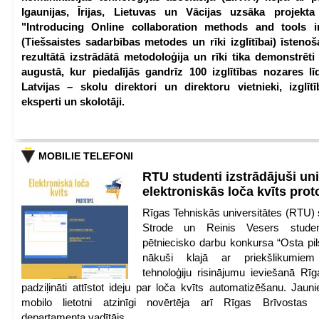
Igaunijas, Īrijas, Lietuvas un Vācijas uzsāka projekt
"Introducing Online collaboration methods and tools i
(Tiešsaistes sadarbības metodes un rīki izglītībai) īstenoš
rezultātā izstrādātā metodoloģija un rīki tika demonstrēti
augustā, kur piedalījās gandrīz 100 izglītības nozares lī
Latvijas – skolu direktori un direktoru vietnieki, izglīt
eksperti un skolotāji.
MOBILIE TELEFONI
RTU studenti izstrādājuši un
elektroniskās loča kvīts pro
Rīgas Tehniskās universitātes (RTU) s
Strode un Reinis Vesers student
pētniecisko darbu konkursa “Osta pils
nākuši klajā ar priekšlikumiem 
tehnoloģiju risinājumu ieviešanā Rī
padziļināti attīstot ideju par loča kvīts automatizēšanu. Jauni
mobilo lietotni atzinīgi novērtēja arī Rīgas Brīvostas
departamenta vadītājs.