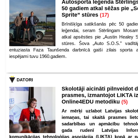
Autosporta leģenda Stērling
50 gadiem atkal sēžas pie „S
Sprite” stūres
(17)
Brīnišķīga satikšanās pēc 50 gadie
leģendai, seram Stērlingam Mosam
atkal apsēsties pie „Austin Healey S
stūres. Šova „Auto S.O.S.” vadītāj
entuziasta Faza Taunšenda darbnīcā gaiši zilais sporta a
iespējami tuvu 1960.gadiem.
DATORI
Skolotāji aicināti pilnveidot d
prasmes, izmantojot LIKTA i
Online4EDU metodiku
(5)
Ar mērķi uzlabot Latvijas skolot
iemaņas, tai skaitā prasmes lieto
sadarbības un apmācību tehnolo
gada rudenī Latvijas Infor
komunikācijas tehnoloģijas asociācija (LIKTA) kopā ar 