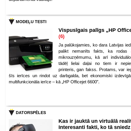
MODEĻU TESTI
Vispusīgais palīgs „HP Offic
(6)
Ja palūkojamies, ko dara Latvijas ied
palikt nemanīts fakts, ka rodas 
mikrouzņēmumu, kā arī individuāl
tādēļ lielai daļai no tiem ir nep
printeris, gan fakss. Protams, var ie
šīs ierīces un rindot uz darbgalda, bet ekonomiski izdevīgā
multifunkcionāla ierīce – kā „HP Officejet 6600”.
DATORSPĒLES
Kas ir jauktā un virtuālā reali
Interesanti fakti, ko tā snied