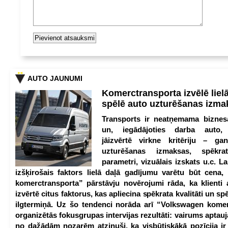
AUTO JAUNUMI
Komerctransporta izvēlē lie
spēlē auto uzturēšanas izm
Transports ir neatņemama biznesa
un, iegādājoties darba auto,
jāizvērtē virkne kritēriju – g
uzturēšanas izmaksas, spēkrat
parametri, vizuālais izskats u.c. Lai
izšķirošais faktors lielā daļā gadījumu varētu būt cena
komerctransporta” pārstāvju novērojumi rāda, ka klienti 
izvērtē citus faktorus, kas apliecina spēkrata kvalitāti un spē
ilgtermiņā. Uz šo tendenci norāda arī “Volkswagen kome
organizētās fokusgrupas intervijas rezultāti: vairums aptau
no dažādām nozarēm atzinuši, ka visbūtiskākā pozīcija i