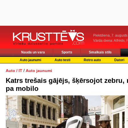
Piektdiena, 7. augusts
Vārda diena: Alfrēds, 
Nauda un vara
Sports
Smalkais stils
Auto jaunumi
Auto testi
Retro auto
Datori
/
Auto / IT
Auto jaunumi
Katrs trešais gājējs, šķērsojot zebru,
pa mobilo