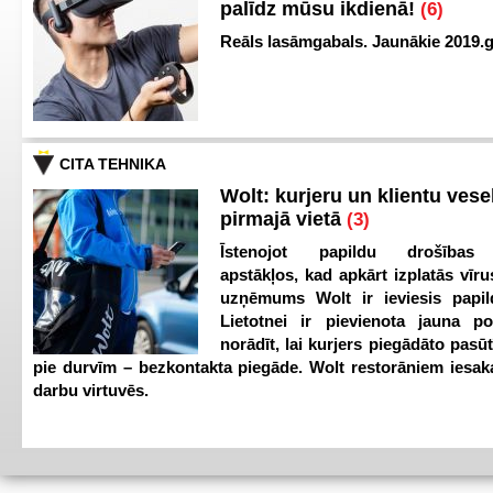
palīdz mūsu ikdienā!
(6)
Reāls lasāmgabals. Jaunākie 2019.g
CITA TEHNIKA
Wolt: kurjeru un klientu vesel
pirmajā vietā
(3)
Īstenojot papildu drošības
apstākļos, kad apkārt izplatās vīr
uzņēmums Wolt ir ieviesis papild
Lietotnei ir pievienota jauna p
norādīt, lai kurjers piegādāto pasū
pie durvīm – bezkontakta piegāde. Wolt restorāniem iesak
darbu virtuvēs.