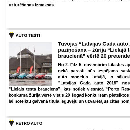
uzturēšanas izmaksas.
AUTO TESTI
Tuvojas “Latvijas Gada auto
paziņošana – žūrija “Lielajā 
braucienā” vērtē 20 pretend
No 2. līdz 5. novembrim Lilastes a
nekā parasti būs iespējams sast
auto modeļus Latvijā, jo sākus
“Latvijas Gada auto 2018” nos
“Lielais testa brauciens”, kas notiek viesnīcā “Porto Reso
konkursa žūrija vērtē visus 20 šogad konkursam pieteiktos
lai noteiktu galvenā titula ieguvēju un uzvarētājus citās nom
RETRO AUTO