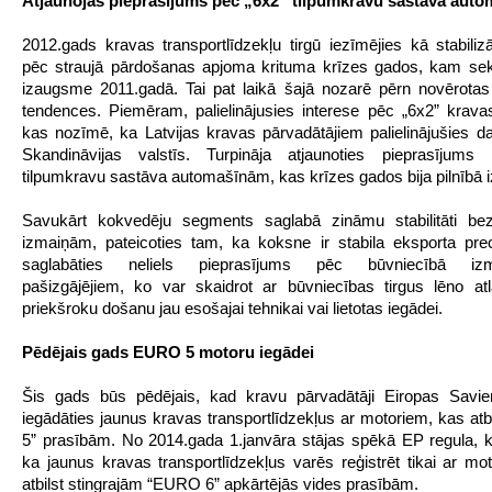
Atjaunojas pieprasījums pēc „6x2” tilpumkravu sastāva aut
2012.gads kravas transportlīdzekļu tirgū iezīmējies kā stabiliz
pēc straujā pārdošanas apjoma krituma krīzes gados, kam sek
izaugsme 2011.gadā. Tai pat laikā šajā nozarē pērn novērotas
tendences. Piemēram, palielinājusies interese pēc „6x2” kravas
kas nozīmē, ka Latvijas kravas pārvadātājiem palielinājušies d
Skandināvijas valstīs. Turpināja atjaunoties pieprasījums
tilpumkravu sastāva automašīnām, kas krīzes gados bija pilnībā i
Savukārt kokvedēju segments saglabā zināmu stabilitāti be
izmaiņām, pateicoties tam, ka koksne ir stabila eksporta pre
saglabāties neliels pieprasījums pēc būvniecībā izma
pašizgājējiem, ko var skaidrot ar būvniecības tirgus lēno a
priekšroku došanu jau esošajai tehnikai vai lietotas iegādei.
Pēdējais gads EURO 5 motoru iegādei
Šis gads būs pēdējais, kad kravu pārvadātāji Eiropas Savie
iegādāties jaunus kravas transportlīdzekļus ar motoriem, kas at
5” prasībām. No 2014.gada 1.janvāra stājas spēkā EP regula, 
ka jaunus kravas transportlīdzekļus varēs reģistrēt tikai ar mo
atbilst stingrajām “EURO 6” apkārtējās vides prasībām.