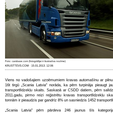
Foto: carsbase.com (fotogrāfijai ir ilustratīva nozīme)
KRUSTTEVS.COM · 15.01.2013. 12:06
Viens no vadošajiem uzņēmumiem kravas automašīnu ar pilnu
16t tirgū „Scania Latvia” norāda, ka pērn turpināja pieaugt j
transportlīdzekļu skaits. Saskaņā ar CSDD datiem, pērn salīd
2011.gadu, pirmo reizi reģistrētu kravas transportlīdzekļu ska
tonnām ir pieaudzis par gandrīz 8% un sasniedzis 1452 transportl
„Scania Latvia” pērn pārdeva 246 jaunus šīs kategorij