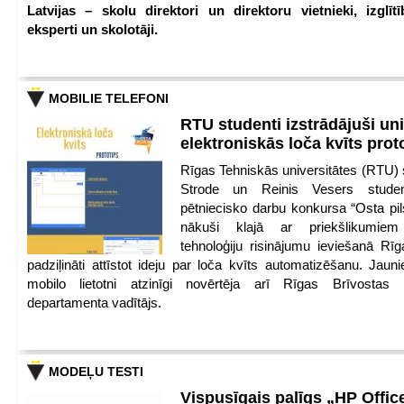
Latvijas – skolu direktori un direktoru vietnieki, izglīt
eksperti un skolotāji.
MOBILIE TELEFONI
RTU studenti izstrādājuši un
elektroniskās loča kvīts pro
Rīgas Tehniskās universitātes (RTU) s
Strode un Reinis Vesers student
pētniecisko darbu konkursa “Osta pils
nākuši klajā ar priekšlikumiem 
tehnoloģiju risinājumu ieviešanā Rī
padziļināti attīstot ideju par loča kvīts automatizēšanu. Jauni
mobilo lietotni atzinīgi novērtēja arī Rīgas Brīvostas
departamenta vadītājs.
MODEĻU TESTI
Vispusīgais palīgs „HP Offic