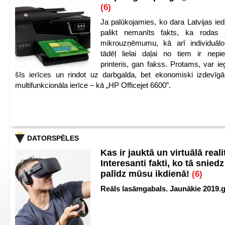
(6)
Ja palūkojamies, ko dara Latvijas ied
palikt nemanīts fakts, ka rodas 
mikrouzņēmumu, kā arī individuāl
tādēļ lielai daļai no tiem ir nep
printeris, gan fakss. Protams, var ie
šīs ierīces un rindot uz darbgalda, bet ekonomiski izdevīgā
multifunkcionāla ierīce – kā „HP Officejet 6600”.
DATORSPĒLES
Kas ir jauktā un virtuālā reali
Interesanti fakti, ko tā snied
palīdz mūsu ikdienā!
(6)
Reāls lasāmgabals. Jaunākie 2019.g