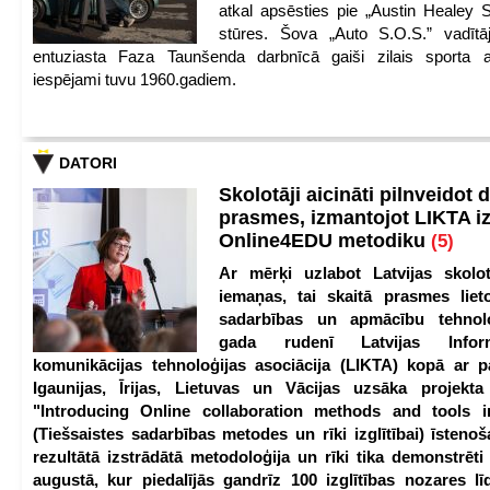
atkal apsēsties pie „Austin Healey S
stūres. Šova „Auto S.O.S.” vadītāj
entuziasta Faza Taunšenda darbnīcā gaiši zilais sporta a
iespējami tuvu 1960.gadiem.
DATORI
Skolotāji aicināti pilnveidot d
prasmes, izmantojot LIKTA i
Online4EDU metodiku
(5)
Ar mērķi uzlabot Latvijas skolot
iemaņas, tai skaitā prasmes lieto
sadarbības un apmācību tehnolo
gada rudenī Latvijas Infor
komunikācijas tehnoloģijas asociācija (LIKTA) kopā ar 
Igaunijas, Īrijas, Lietuvas un Vācijas uzsāka projekt
"Introducing Online collaboration methods and tools i
(Tiešsaistes sadarbības metodes un rīki izglītībai) īstenoš
rezultātā izstrādātā metodoloģija un rīki tika demonstrēti
augustā, kur piedalījās gandrīz 100 izglītības nozares lī