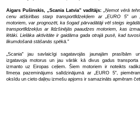
Aigars Pušinskis, „Scania Latvia” vadītājs:
„Ņemot vērā tehn
cenu atšķirības starp transportlīdzekļiem ar „EURO 5” u
motoriem, var prognozēt, ka šogad pārvadātāji vēl steigs iegādā
transportlīdzekļus ar līdzšinējās paaudzes motoriem, kas izma
lētāki. Lielāka aktivitāte ir gaidāma gada otrajā pusē, kad tuvos
likumdošanā stāšanās spēkā.
”
„Scania” jau savlaicīgi sagatavojās jaunajām prasībām un 
izgatavoja motorus un jau vārāk kā divus gadus transport
izmanto uz Eiropas ceļiem. Šiem motoriem ir noteikts radik
līmeņa pazeminājums salīdzinājumā ar „EURO 5”, piemēram
oksīdu un cieto daļiņu izmešu apjoms ir samazināts apmēram čet