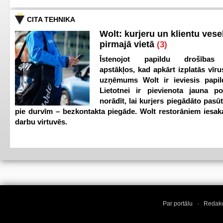
CITA TEHNIKA
Wolt: kurjeru un klientu vesel
pirmajā vietā
(3)
Īstenojot papildu drošības
apstākļos, kad apkārt izplatās vīr
uzņēmums Wolt ir ieviesis papild
Lietotnei ir pievienota jauna p
norādīt, lai kurjers piegādāto pasū
pie durvīm – bezkontakta piegāde. Wolt restorāniem iesak
darbu virtuvēs.
Par portālu
·
Redakc