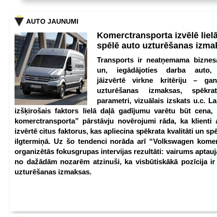
AUTO JAUNUMI
Komerctransporta izvēlē lie
spēlē auto uzturēšanas izm
Transports ir neatņemama biznesa
un, iegādājoties darba auto,
jāizvērtē virkne kritēriju – g
uzturēšanas izmaksas, spēkrat
parametri, vizuālais izskats u.c. Lai
izšķirošais faktors lielā daļā gadījumu varētu būt cena
komerctransporta” pārstāvju novērojumi rāda, ka klienti 
izvērtē citus faktorus, kas apliecina spēkrata kvalitāti un spē
ilgtermiņā. Uz šo tendenci norāda arī “Volkswagen kome
organizētās fokusgrupas intervijas rezultāti: vairums aptau
no dažādām nozarēm atzinuši, ka visbūtiskākā pozīcija i
uzturēšanas izmaksas.