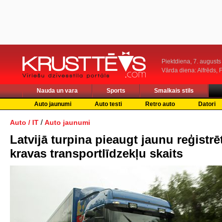
Piektdiena, 7. augusts
Vārda diena: Alfrēds, 
Nauda un vara
Sports
Smalkais stils
Auto jaunumi
Auto testi
Retro auto
Datori
/
Auto / IT
Auto jaunumi
Latvijā turpina pieaugt jaunu reģistrē
kravas transportlīdzekļu skaits