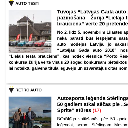
AUTO TESTI
Tuvojas “Latvijas Gada auto
paziņošana – žūrija “Lielajā 
braucienā” vērtē 20 pretend
No 2. līdz 5. novembrim Lilastes a
nekā parasti būs iespējams sast
auto modeļus Latvijā, jo sākus
“Latvijas Gada auto 2018” nos
“Lielais testa brauciens”, kas notiek viesnīcā “Porto Reso
konkursa žūrija vērtē visus 20 šogad konkursam pieteiktos
lai noteiktu galvenā titula ieguvēju un uzvarētājus citās nom
RETRO AUTO
Autosporta leģenda Stērling
50 gadiem atkal sēžas pie „S
Sprite” stūres
(17)
Brīnišķīga satikšanās pēc 50 gadie
leģendai, seram Stērlingam Mosam