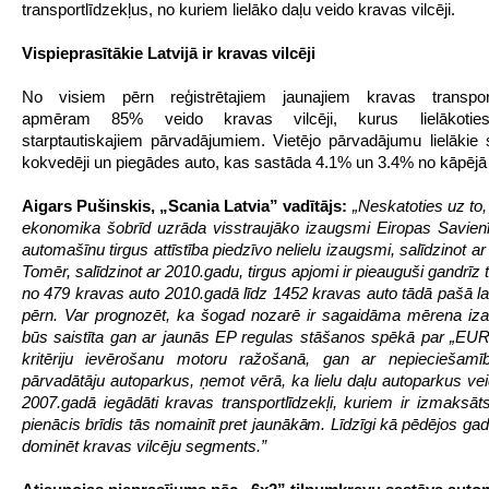
transportlīdzekļus, no kuriem lielāko daļu veido kravas vilcēji.
Vispieprasītākie Latvijā ir kravas vilcēji
No visiem pērn reģistrētajiem jaunajiem kravas transport
apmēram 85% veido kravas vilcēji, kurus lielākotie
starptautiskajiem pārvadājumiem. Vietējo pārvadājumu lielākie 
kokvedēji un piegādes auto, kas sastāda 4.1% un 3.4% no kāpējā 
Aigars Pušinskis, „Scania Latvia” vadītājs:
„
Neskatoties uz to,
ekonomika šobrīd uzrāda visstraujāko izaugsmi Eiropas Savien
automašīnu tirgus attīstība piedzīvo nelielu izaugsmi, salīdzinot a
Tomēr, salīdzinot ar 2010.gadu, tirgus apjomi ir pieauguši gandrīz t
no 479 kravas auto 2010.gadā līdz 1452 kravas auto tādā pašā la
pērn. Var prognozēt, ka šogad nozarē ir sagaidāma mērena iz
būs saistīta gan ar jaunās EP regulas stāšanos spēkā par „EU
kritēriju ievērošanu motoru ražošanā, gan ar nepieciešamīb
pārvadātāju autoparkus, ņemot vērā, ka lielu daļu autoparkus ve
2007.gadā iegādāti kravas transportlīdzekļi, kuriem ir izmaksāts
pienācis brīdis tās nomainīt pret jaunākām. Līdzīgi kā pēdējos ga
dominēt kravas vilcēju segments.”