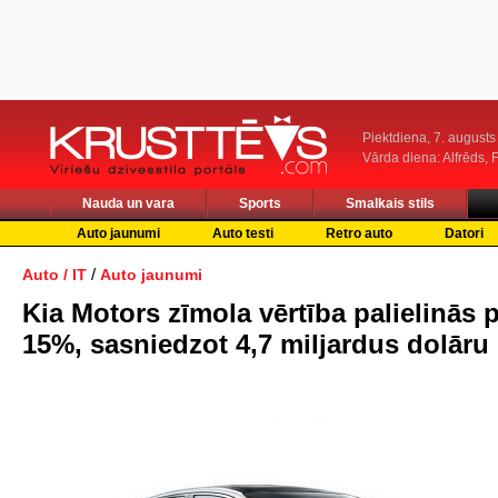
Piektdiena, 7. augusts
Vārda diena: Alfrēds, 
Nauda un vara
Sports
Smalkais stils
Auto jaunumi
Auto testi
Retro auto
Datori
/
Auto / IT
Auto jaunumi
Kia Motors zīmola vērtība palielinās 
15%, sasniedzot 4,7 miljardus dolāru