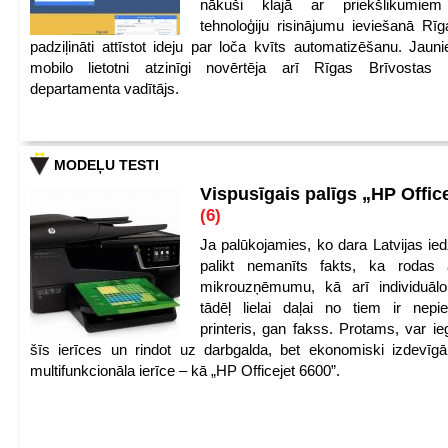
nākuši klajā ar priekšlikumiem 
tehnoloģiju risinājumu ieviešanā Rī
padziļināti attīstot ideju par loča kvīts automatizēšanu. Jauni
mobilo lietotni atzinīgi novērtēja arī Rīgas Brīvostas
departamenta vadītājs.
MODEĻU TESTI
Vispusīgais palīgs „HP Offic
(6)
Ja palūkojamies, ko dara Latvijas ied
palikt nemanīts fakts, ka rodas 
mikrouzņēmumu, kā arī individuāl
tādēļ lielai daļai no tiem ir nep
printeris, gan fakss. Protams, var ie
šīs ierīces un rindot uz darbgalda, bet ekonomiski izdevīgā
multifunkcionāla ierīce – kā „HP Officejet 6600”.