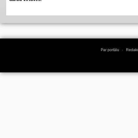
Par portālu
·
Redakc