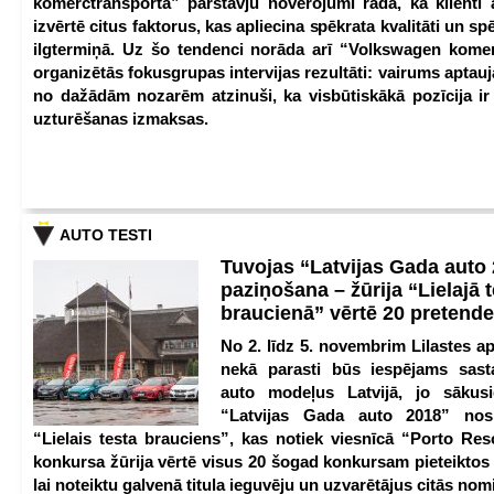
komerctransporta” pārstāvju novērojumi rāda, ka klienti 
izvērtē citus faktorus, kas apliecina spēkrata kvalitāti un spē
ilgtermiņā. Uz šo tendenci norāda arī “Volkswagen kome
organizētās fokusgrupas intervijas rezultāti: vairums aptau
no dažādām nozarēm atzinuši, ka visbūtiskākā pozīcija i
uzturēšanas izmaksas.
AUTO TESTI
Tuvojas “Latvijas Gada auto
paziņošana – žūrija “Lielajā 
braucienā” vērtē 20 pretend
No 2. līdz 5. novembrim Lilastes a
nekā parasti būs iespējams sast
auto modeļus Latvijā, jo sākus
“Latvijas Gada auto 2018” nos
“Lielais testa brauciens”, kas notiek viesnīcā “Porto Reso
konkursa žūrija vērtē visus 20 šogad konkursam pieteiktos
lai noteiktu galvenā titula ieguvēju un uzvarētājus citās nom