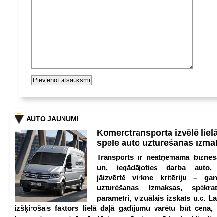
AUTO JAUNUMI
Komerctransporta izvēlē lie
spēlē auto uzturēšanas izm
Transports ir neatņemama biznesa
un, iegādājoties darba auto,
jāizvērtē virkne kritēriju – g
uzturēšanas izmaksas, spēkrat
parametri, vizuālais izskats u.c. Lai
izšķirošais faktors lielā daļā gadījumu varētu būt cena