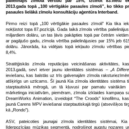
palielinājis zīmola vērtību par 15%, izcīnot 83.vietu ek
2013.gada topā „100 vērtīgākie pasaules zīmoli”, ko tikko p
pasaules lielākā zīmolu konsultāciju aģentūra Interband.
Pirmo reizi topā „100 vērtīgākie pasaules zīmoli” Kia tika iek
nokļūstot topa 87.pozīcijā. Gada laikā zīmola vērtība palielinājus
miljardiem dolāru, un tas ļāvis pakāpties topā par četrām vietām.
ar pagājušo gadu, zīmola vērtība palielinājusies par 15% jeb 61
dolāru. Jānorāda, ka vidējais topā iekļauto zīmolu vērtības p
8,4%.
Stratēģiskās zīmola reputācijas veicināšanas aktivitātes, ka
2013.gadā, sevī ietver jaunu identitātes sistēmas – „
A Differ
ieviešanu, kas balstās uz trīs galvenajām zīmola raksturiezīmē
atšķirīgs un uzticams. Šī jaunā Kia zīmola identitātes sistēma ti
starptautiskā mērogā, un tā kļuvusi par pamatu vairākām 
mārketinga iniciatīvām, piemēram, zīmola izklaides kampaņa s
DreamWorks Animation, izveidojot “The Croods” kinofilmu, ka
jaunā Carens MPV ieviešanai starptautiskajā tirgū (atsevišķos ti
kā „Rondo”).
ASV, pateicoties jaunajai zīmola identitātes sistēmai, Kia 
līderpozīcijas mūzikas segmentā, nodrošinot augstu nozares un