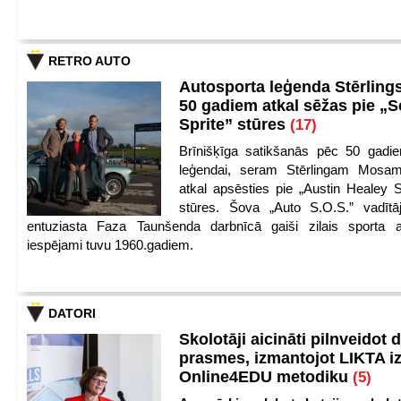
RETRO AUTO
Autosporta leģenda Stērling
50 gadiem atkal sēžas pie „S
Sprite” stūres
(17)
Brīnišķīga satikšanās pēc 50 gadie
leģendai, seram Stērlingam Mosam
atkal apsēsties pie „Austin Healey S
stūres. Šova „Auto S.O.S.” vadītāj
entuziasta Faza Taunšenda darbnīcā gaiši zilais sporta a
iespējami tuvu 1960.gadiem.
DATORI
Skolotāji aicināti pilnveidot d
prasmes, izmantojot LIKTA i
Online4EDU metodiku
(5)