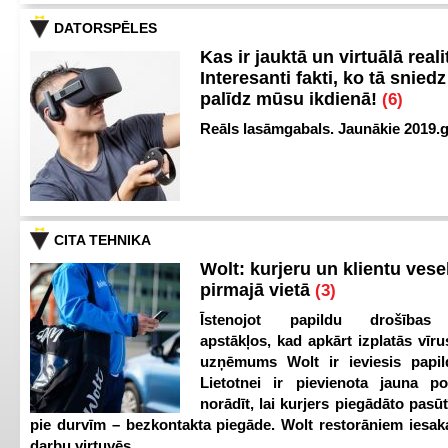
DATORSPĒLES
Kas ir jauktā un virtuālā reali
Interesanti fakti, ko tā snied
palīdz mūsu ikdienā!
(6)
Reāls lasāmgabals. Jaunākie 2019.g
CITA TEHNIKA
Wolt: kurjeru un klientu vesel
pirmajā vietā
(3)
Īstenojot papildu drošības
apstākļos, kad apkārt izplatās vīr
uzņēmums Wolt ir ieviesis papild
Lietotnei ir pievienota jauna p
norādīt, lai kurjers piegādāto pasū
pie durvīm – bezkontakta piegāde. Wolt restorāniem iesak
darbu virtuvēs.