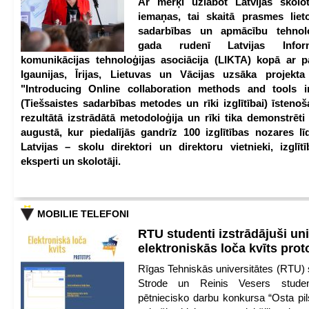
Ar mērķi uzlabot Latvijas skolot
iemaņas, tai skaitā prasmes lieto
sadarbības un apmācību tehnolo
gada rudenī Latvijas Infor
komunikācijas tehnoloģijas asociācija (LIKTA) kopā ar 
Igaunijas, Īrijas, Lietuvas un Vācijas uzsāka projekt
"Introducing Online collaboration methods and tools i
(Tiešsaistes sadarbības metodes un rīki izglītībai) īstenoš
rezultātā izstrādātā metodoloģija un rīki tika demonstrēti
augustā, kur piedalījās gandrīz 100 izglītības nozares lī
Latvijas – skolu direktori un direktoru vietnieki, izglīt
eksperti un skolotāji.
MOBILIE TELEFONI
RTU studenti izstrādājuši un
elektroniskās loča kvīts pro
Rīgas Tehniskās universitātes (RTU) s
Strode un Reinis Vesers student
pētniecisko darbu konkursa “Osta pils