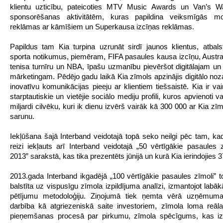
klientu uzticību, pateicoties MTV Music Awards un Van’s W
sponsorēšanas aktivitātēm, kuras papildina veiksmīgās m
reklāmas ar kāmīšiem un Superkausa izcīņas reklāmas.
Papildus tam Kia turpina uzrunāt sirdī jaunos klientus, atbalst
sporta notikumus, piemēram, FIFA pasaules kausa izcīņu, Austr
tenisa turnīru un NBA, īpašu uzmanību pievēršot digitālajam un
mārketingam. Pēdējo gadu laikā Kia zīmols apzinājis digitālo noza
inovatīvu komunikācijas pieeju ar klientiem tiešsaistē. Kia ir va
starptautiskie un vietējie sociālo mediju profili, kuros apvienoti v
miljardi cilvēku, kuri ik dienu izvērš vairāk kā 300 000 ar Kia zīm
sarunu.
Iekļūšana šajā Interband veidotajā topā seko neilgi pēc tam, ka
reizi iekļauts arī Interband veidotajā „50 vērtīgākie pasaules z
2013” sarakstā, kas tika prezentēts jūnijā un kurā Kia ierindojies 3
2013.gada Interband ikgadējā „100 vērtīgākie pasaules zīmoli” t
balstīta uz vispusīgu zīmola izpildījuma analīzi, izmantojot labā
pētījumu metodoloģiju. Ziņojumā tiek ņemta vērā uzņēmuma 
darbība kā atgriezeniskā saite investoriem, zīmola loma reā
pieņemšanas procesā par pirkumu, zīmola spēcīgums, kas i