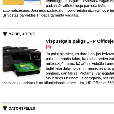
tehnoloģiju risinājumu ieviešanā Rīgas Br
padziļināti attīstot ideju par loča kvīts
automatizēšanu. Jauniešu izstrādāto mobilo lietotni atzinīgi novērtē
Brīvostas pārvaldes IT departamenta vadītājs.
MODEĻU TESTI
Vispusīgais palīgs „HP Officeje
(6)
Ja palūkojamies, ko dara Latvijas iedzīvot
palikt nemanīts fakts, ka rodas arvien va
mikrouzņēmumu, kā arī individuālo kome
tādēļ lielai daļai no tiem ir nepieciešams 
printeris, gan fakss. Protams, var iegādā
šīs ierīces un rindot uz darbgalda, bet e
izdevīgāks variants ir multifunkcionāla ierīce – kā „HP Officejet 660
DATORSPĒLES