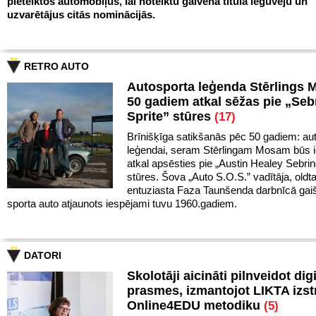
pieteiktos automobiļus, lai noteiktu galvenā titula ieguvēju un
uzvarētājus citās nominācijās.
RETRO AUTO
Autosporta leģenda Stērlings 
50 gadiem atkal sēžas pie „Seb
Sprite” stūres
(17)
Brīnišķīga satikšanās pēc 50 gadiem: au
leģendai, seram Stērlingam Mosam būs i
atkal apsēsties pie „Austin Healey Sebrin
stūres. Šova „Auto S.O.S.” vadītāja, oldt
entuziasta Faza Taunšenda darbnīcā gaiši
sporta auto atjaunots iespējami tuvu 1960.gadiem.
DATORI
Skolotāji aicināti pilnveidot dig
prasmes, izmantojot LIKTA izst
Online4EDU metodiku
(5)