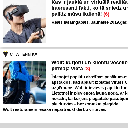
Kas ir jauktā un virtuālā realitā
Interesanti fakti, ko tā sniedz u
palīdz mūsu ikdienā!
(6)
Reāls lasāmgabals. Jaunākie 2019.gada
CITA TEHNIKA
Wolt: kurjeru un klientu veselīb
pirmajā vietā
(3)
Īstenojot papildu drošības pasākumus
apstākļos, kad apkārt izplatās vīruss 
uzņēmums Wolt ir ieviesis papildu funk
Lietotnei ir pievienota jauna poga, ar 
norādīt, lai kurjers piegādāto pasūtīju
pie durvīm – bezkontakta piegāde.
Wolt restorāniem iesaka nepārtraukt darbu virtuvēs.