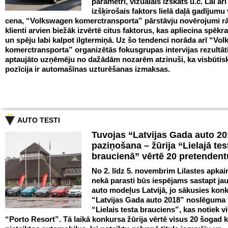
parametri, vizuālais izskats u.c. Lai arī
izšķirošais faktors lielā daļā gadījumu
cena, “Volkswagen komerctransporta” pārstāvju novērojumi rā
klienti arvien biežāk izvērtē citus faktorus, kas apliecina spēkrat
un spēju labi kalpot ilgtermiņā. Uz šo tendenci norāda arī “Vo
komerctransporta” organizētās fokusgrupas intervijas rezultāt
aptaujāto uzņēmēju no dažādām nozarēm atzinuši, ka visbūtis
pozīcija ir automašīnas uzturēšanas izmaksas.
AUTO TESTI
Tuvojas “Latvijas Gada auto 2
paziņošana – žūrija “Lielajā tes
braucienā” vērtē 20 pretenden
No 2. līdz 5. novembrim Lilastes apka
nekā parasti būs iespējams sastapt ja
auto modeļus Latvijā, jo sākusies kon
“Latvijas Gada auto 2018” noslēguma 
“Lielais testa brauciens”, kas notiek v
“Porto Resort”. Tā laikā konkursa žūrija vērtē visus 20 šogad