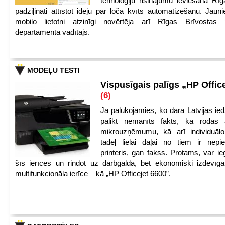
tehnoloģiju risinājumu ieviešanā Rī
padziļināti attīstot ideju par loča kvīts automatizēšanu. Jauni
mobilo lietotni atzinīgi novērtēja arī Rīgas Brīvostas
departamenta vadītājs.
MODEĻU TESTI
Vispusīgais palīgs „HP Offic
(6)
Ja palūkojamies, ko dara Latvijas ied
palikt nemanīts fakts, ka rodas 
mikrouzņēmumu, kā arī individuāl
tādēļ lielai daļai no tiem ir nep
printeris, gan fakss. Protams, var ie
šīs ierīces un rindot uz darbgalda, bet ekonomiski izdevīgā
multifunkcionāla ierīce – kā „HP Officejet 6600”.