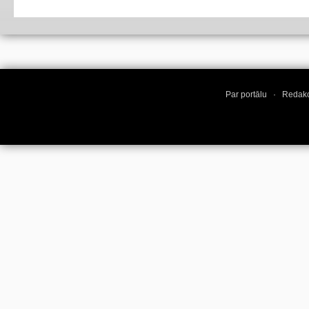
Par portālu
·
Redakc