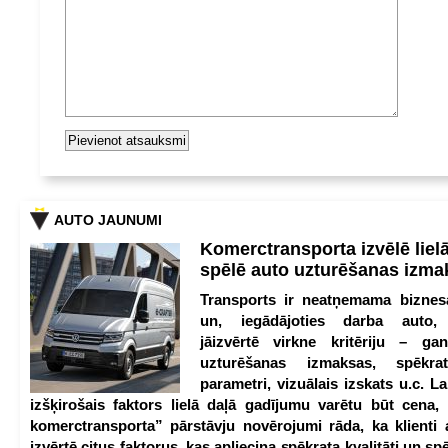
AUTO JAUNUMI
Komerctransporta izvēlē lie
spēlē auto uzturēšanas izm
Transports ir neatņemama biznesa
un, iegādājoties darba auto,
jāizvērtē virkne kritēriju – g
uzturēšanas izmaksas, spēkrat
parametri, vizuālais izskats u.c. Lai
izšķirošais faktors lielā daļā gadījumu varētu būt cena
komerctransporta” pārstāvju novērojumi rāda, ka klienti 
izvērtē citus faktorus, kas apliecina spēkrata kvalitāti un spē