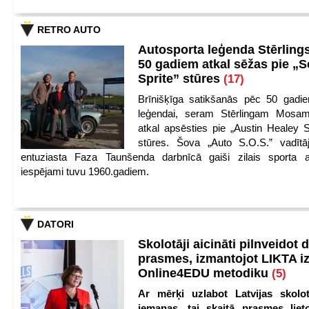
RETRO AUTO
Autosporta leģenda Stērling
50 gadiem atkal sēžas pie „S
Sprite” stūres
(17)
Brīnišķīga satikšanās pēc 50 gadie
leģendai, seram Stērlingam Mosam
atkal apsēsties pie „Austin Healey S
stūres. Šova „Auto S.O.S.” vadītāj
entuziasta Faza Taunšenda darbnīcā gaiši zilais sporta a
iespējami tuvu 1960.gadiem.
DATORI
Skolotāji aicināti pilnveidot d
prasmes, izmantojot LIKTA i
Online4EDU metodiku
(5)
Ar mērķi uzlabot Latvijas skolot
iemaņas, tai skaitā prasmes lieto