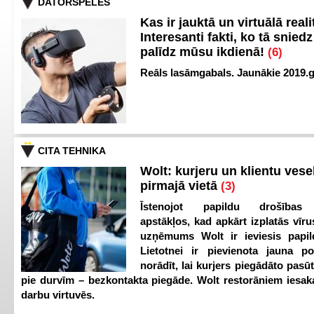
DATORSPĒLES
Kas ir jauktā un virtuālā reali
Interesanti fakti, ko tā snied
palīdz mūsu ikdienā!
(6)
Reāls lasāmgabals. Jaunākie 2019.g
CITA TEHNIKA
Wolt: kurjeru un klientu vesel
pirmajā vietā
(3)
Īstenojot papildu drošības
apstākļos, kad apkārt izplatās vīr
uzņēmums Wolt ir ieviesis papild
Lietotnei ir pievienota jauna p
norādīt, lai kurjers piegādāto pasū
pie durvīm – bezkontakta piegāde. Wolt restorāniem iesak
darbu virtuvēs.