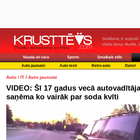
Sestdiena, 8. augusts
Vārda diena: Mudīte, V
Nauda un vara
Sports
Smalkais stils
Auto jaunumi
Auto testi
Retro auto
Datori
/
Auto / IT
Auto jaunumi
VIDEO: Šī 17 gadus vecā autovadītāj
saņēma ko vairāk par soda kvīti