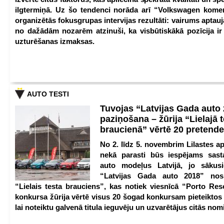
ilgtermiņā. Uz šo tendenci norāda arī “Volkswagen kome
organizētās fokusgrupas intervijas rezultāti: vairums aptau
no dažādām nozarēm atzinuši, ka visbūtiskākā pozīcija i
uzturēšanas izmaksas.
AUTO TESTI
Tuvojas “Latvijas Gada auto
paziņošana – žūrija “Lielajā 
braucienā” vērtē 20 pretend
No 2. līdz 5. novembrim Lilastes a
nekā parasti būs iespējams sast
auto modeļus Latvijā, jo sākus
“Latvijas Gada auto 2018” nos
“Lielais testa brauciens”, kas notiek viesnīcā “Porto Reso
konkursa žūrija vērtē visus 20 šogad konkursam pieteiktos
lai noteiktu galvenā titula ieguvēju un uzvarētājus citās nom