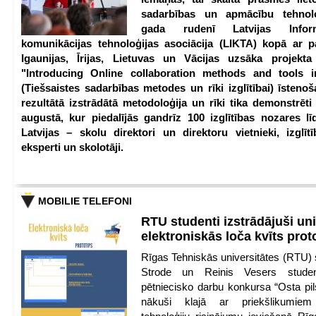
sadarbības un apmācību tehnolo
gada rudenī Latvijas Infor
komunikācijas tehnoloģijas asociācija (LIKTA) kopā ar 
Igaunijas, Īrijas, Lietuvas un Vācijas uzsāka projekt
"Introducing Online collaboration methods and tools i
(Tiešsaistes sadarbības metodes un rīki izglītībai) īstenoš
rezultātā izstrādātā metodoloģija un rīki tika demonstrēti
augustā, kur piedalījās gandrīz 100 izglītības nozares lī
Latvijas – skolu direktori un direktoru vietnieki, izglīt
eksperti un skolotāji.
MOBILIE TELEFONI
RTU studenti izstrādājuši un
elektroniskās loča kvīts pro
Rīgas Tehniskās universitātes (RTU) s
Strode un Reinis Vesers student
pētniecisko darbu konkursa “Osta pils
nākuši klajā ar priekšlikumiem 