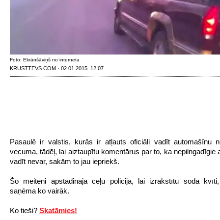
Foto: Ekrānšāviņš no interneta
KRUSTTEVS.COM · 02.01.2015. 12:07
Pasaulē ir valstis, kurās ir atļauts oficiāli vadīt automašīnu
vecuma, tādēļ, lai aiztaupītu komentārus par to, ka nepilngadīgie
vadīt nevar, sakām to jau iepriekš.
Šo meiteni apstādināja ceļu policija, lai izrakstītu soda kvīti
saņēma ko vairāk.
Ko tieši?
Skatāmies!