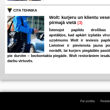
CITA TEHNIKA
Wolt: kurjeru un klientu vesel
pirmajā vietā
(3)
Īstenojot papildu drošības
apstākļos, kad apkārt izplatās vīr
uzņēmums Wolt ir ieviesis papild
Lietotnei ir pievienota jauna p
norādīt, lai kurjers piegādāto pasū
pie durvīm – bezkontakta piegāde. Wolt restorāniem iesak
darbu virtuvēs.
Par portālu
·
Redakc