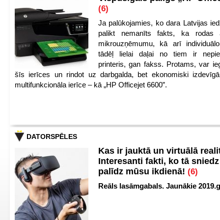
(6)
Ja palūkojamies, ko dara Latvijas ied
palikt nemanīts fakts, ka rodas 
mikrouzņēmumu, kā arī individuāl
tādēļ lielai daļai no tiem ir nep
printeris, gan fakss. Protams, var ie
šīs ierīces un rindot uz darbgalda, bet ekonomiski izdevīgā
multifunkcionāla ierīce – kā „HP Officejet 6600”.
DATORSPĒLES
Kas ir jauktā un virtuālā reali
Interesanti fakti, ko tā snied
palīdz mūsu ikdienā!
(6)
Reāls lasāmgabals. Jaunākie 2019.g