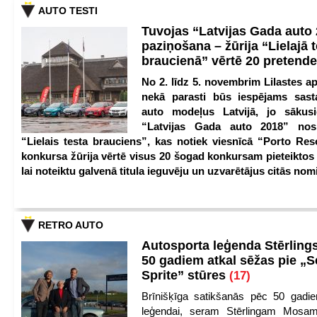
AUTO TESTI
Tuvojas “Latvijas Gada auto
paziņošana – žūrija “Lielajā 
braucienā” vērtē 20 pretend
No 2. līdz 5. novembrim Lilastes a
nekā parasti būs iespējams sast
auto modeļus Latvijā, jo sākus
“Latvijas Gada auto 2018” nos
“Lielais testa brauciens”, kas notiek viesnīcā “Porto Reso
konkursa žūrija vērtē visus 20 šogad konkursam pieteiktos
lai noteiktu galvenā titula ieguvēju un uzvarētājus citās nom
RETRO AUTO
Autosporta leģenda Stērling
50 gadiem atkal sēžas pie „S
Sprite” stūres
(17)
Brīnišķīga satikšanās pēc 50 gadie
leģendai, seram Stērlingam Mosam