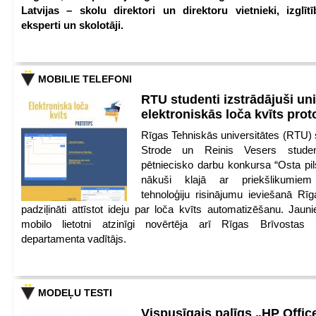
Latvijas – skolu direktori un direktoru vietnieki, izglīt
eksperti un skolotāji.
MOBILIE TELEFONI
RTU studenti izstrādājuši un
elektroniskās loča kvīts pro
Rīgas Tehniskās universitātes (RTU) s
Strode un Reinis Vesers student
pētniecisko darbu konkursa “Osta pils
nākuši klajā ar priekšlikumiem 
tehnoloģiju risinājumu ieviešanā Rī
padziļināti attīstot ideju par loča kvīts automatizēšanu. Jauni
mobilo lietotni atzinīgi novērtēja arī Rīgas Brīvostas
departamenta vadītājs.
MODEĻU TESTI
Vispusīgais palīgs „HP Offic