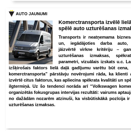
AUTO JAUNUMI
Komerctransporta izvēlē lie
spēlē auto uzturēšanas izm
Transports ir neatņemama biznesa
un, iegādājoties darba auto,
jāizvērtē virkne kritēriju – g
uzturēšanas izmaksas, spēkrat
parametri, vizuālais izskats u.c. Lai
izšķirošais faktors lielā daļā gadījumu varētu būt cena
komerctransporta” pārstāvju novērojumi rāda, ka klienti 
izvērtē citus faktorus, kas apliecina spēkrata kvalitāti un spē
ilgtermiņā. Uz šo tendenci norāda arī “Volkswagen kome
organizētās fokusgrupas intervijas rezultāti: vairums aptau
no dažādām nozarēm atzinuši, ka visbūtiskākā pozīcija i
uzturēšanas izmaksas.