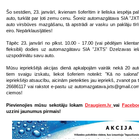
Šo sestdien, 23. janvārī, ikvienam šoferītim ir lieliska iespēja pa
auto, turklāt par ļoti zemu cenu. Šoreiz
automazgātava SIA "JX
auto virsbūves mazgāšanu, tā apstrādi ar vasku un paklāju tīr
eiro. Nepārklausījāties!
Tāpēc 23. janvārī no plkst. 10.00 - 17.00 (vai pēdējam klient
fleksibli) dodies uz automazgātavu SIA "JXTS" Dzelzavas iel
uzspodrinātu savu auto.
Mūsu iepriekšējā akcijas dienā apkalpojām vairāk nekā 20 auto
tiem svaigu izskatu, liekot šoferiem noteikt: "Kā no salona!"
iepriekšējo atsaucību, aicinām pieteikties jau iepriekš, zvanot pa 
26686117 vai rakstot e-pastu uz automazgatava.jxts@gmail.co
ciemos!
Pievienojies mūsu sekotāju lokam
Draugiem.lv
vai
Facebo
uzzini jaunumus pirmais!