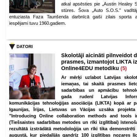
atkal apsēsties pie „Austin Healey S
stūres. Šova „Auto S.O.S.” vadītāj
entuziasta Faza Taunšenda darbnīcā gaiši zilais sporta a
iespējami tuvu 1960.gadiem.
DATORI
Skolotāji aicināti pilnveidot d
prasmes, izmantojot LIKTA i
Online4EDU metodiku
(5)
Ar mērķi uzlabot Latvijas skolot
iemaņas, tai skaitā prasmes lieto
sadarbības un apmācību tehnolo
gada rudenī Latvijas Infor
komunikācijas tehnoloģijas asociācija (LIKTA) kopā ar 
Igaunijas, Īrijas, Lietuvas un Vācijas uzsāka projekt
"Introducing Online collaboration methods and tools i
(Tiešsaistes sadarbības metodes un rīki izglītībai) īstenoš
rezultātā izstrādātā metodoloģija un rīki tika demonstrēti
augustā, kur piedalījās gandrīz 100 izglītības nozares lī