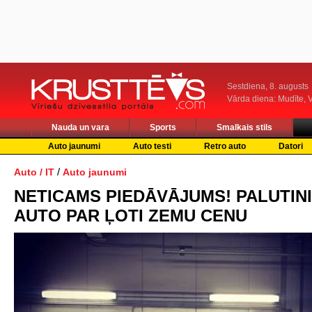
Sestdiena, 8. augusts
Vārda diena: Mudīte, V
Nauda un vara
Sports
Smalkais stils
Auto jaunumi
Auto testi
Retro auto
Datori
/
Auto / IT
Auto jaunumi
NETICAMS PIEDĀVĀJUMS! PALUTINI
AUTO PAR ĻOTI ZEMU CENU