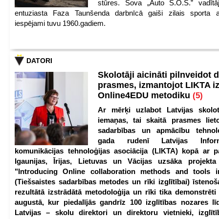
stūres. Šova „Auto S.O.S.” vadītāj
entuziasta Faza Taunšenda darbnīcā gaiši zilais sporta a
iespējami tuvu 1960.gadiem.
DATORI
Skolotāji aicināti pilnveidot d
prasmes, izmantojot LIKTA i
Online4EDU metodiku
(5)
Ar mērķi uzlabot Latvijas skolot
iemaņas, tai skaitā prasmes lieto
sadarbības un apmācību tehnolo
gada rudenī Latvijas Infor
komunikācijas tehnoloģijas asociācija (LIKTA) kopā ar 
Igaunijas, Īrijas, Lietuvas un Vācijas uzsāka projekt
"Introducing Online collaboration methods and tools i
(Tiešsaistes sadarbības metodes un rīki izglītībai) īstenoš
rezultātā izstrādātā metodoloģija un rīki tika demonstrēti
augustā, kur piedalījās gandrīz 100 izglītības nozares lī
Latvijas – skolu direktori un direktoru vietnieki, izglīt