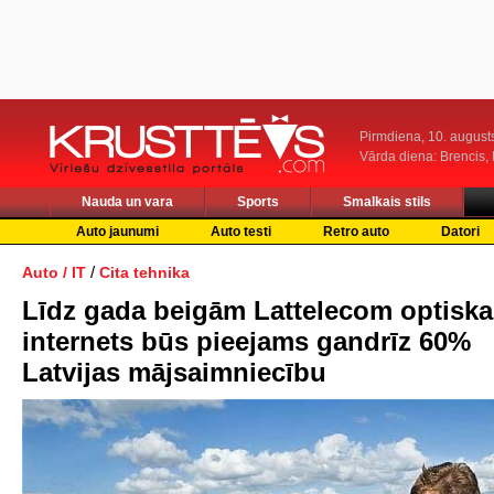
Pirmdiena, 10. august
Vārda diena: Brencis, 
Nauda un vara
Sports
Smalkais stils
Auto jaunumi
Auto testi
Retro auto
Datori
/
Auto / IT
Cita tehnika
Līdz gada beigām Lattelecom optiska
internets būs pieejams gandrīz 60%
Latvijas mājsaimniecību