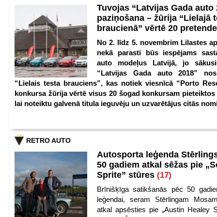
Tuvojas “Latvijas Gada auto
paziņošana – žūrija “Lielajā 
braucienā” vērtē 20 pretend
No 2. līdz 5. novembrim Lilastes a
nekā parasti būs iespējams sast
auto modeļus Latvijā, jo sākus
“Latvijas Gada auto 2018” nos
“Lielais testa brauciens”, kas notiek viesnīcā “Porto Reso
konkursa žūrija vērtē visus 20 šogad konkursam pieteiktos
lai noteiktu galvenā titula ieguvēju un uzvarētājus citās nom
RETRO AUTO
Autosporta leģenda Stērling
50 gadiem atkal sēžas pie „S
Sprite” stūres
(17)
Brīnišķīga satikšanās pēc 50 gadie
leģendai, seram Stērlingam Mosam
atkal apsēsties pie „Austin Healey S