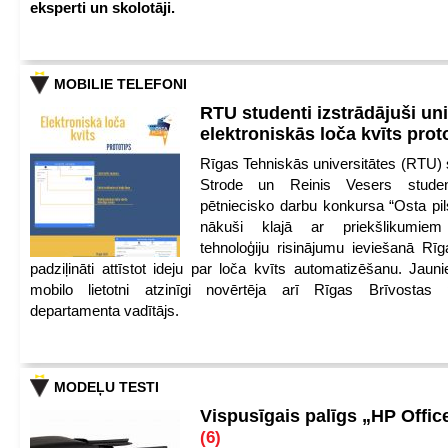
eksperti un skolotāji.
MOBILIE TELEFONI
RTU studenti izstrādājuši un
elektroniskās loča kvīts pro
Rīgas Tehniskās universitātes (RTU) s
Strode un Reinis Vesers student
pētniecisko darbu konkursa “Osta pils
nākuši klajā ar priekšlikumiem 
tehnoloģiju risinājumu ieviešanā Rī
padziļināti attīstot ideju par loča kvīts automatizēšanu. Jauni
mobilo lietotni atzinīgi novērtēja arī Rīgas Brīvostas
departamenta vadītājs.
MODEĻU TESTI
Vispusīgais palīgs „HP Offic
(6)