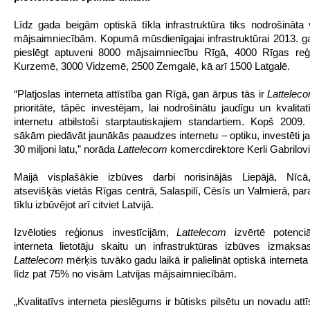
Līdz gada beigām optiskā tīkla infrastruktūra tiks nodrošināta
mājsaimniecībām. Kopumā mūsdienīgajai infrastruktūrai 2013. g
pieslēgt aptuveni 8000 mājsaimniecību Rīgā, 4000 Rīgas reģ
Kurzemē, 3000 Vidzemē, 2500 Zemgalē, kā arī 1500 Latgalē.
“
Platjoslas interneta attīstība gan Rīgā, gan ārpus tās ir
Lattelec
prioritāte, tāpēc investējam, lai nodrošinātu jaudīgu un kvalitat
internetu atbilstoši starptautiskajiem standartiem. Kopš 2009
sākām piedāvāt jaunākās paaudzes internetu – optiku, investēti ja
30 miljoni latu,” norāda
Lattelecom
komercdirektore Kerli Gabrilov
Maijā visplašākie izbūves darbi norisinājās Liepājā, Nīcā,
atsevišķās vietās Rīgas centrā, Salaspilī, Cēsīs un Valmierā, para
tīklu izbūvējot arī citviet Latvijā.
Izvēloties reģionus investīcijām,
Lattelecom
izvērtē potenciā
interneta lietotāju skaitu un infrastruktūras izbūves izmak
Lattelecom
mērķis tuvāko gadu laikā ir palielināt optiskā internet
līdz pat 75% no visām Latvijas mājsaimniecībām.
„
Kvalitatīvs interneta pieslēgums ir būtisks pilsētu un novadu attī