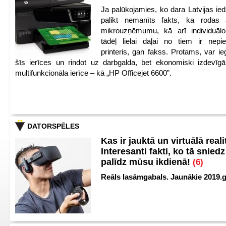
Ja palūkojamies, ko dara Latvijas ied
palikt nemanīts fakts, ka rodas 
mikrouzņēmumu, kā arī individuāl
tādēļ lielai daļai no tiem ir nep
printeris, gan fakss. Protams, var ie
šīs ierīces un rindot uz darbgalda, bet ekonomiski izdevīgā
multifunkcionāla ierīce – kā „HP Officejet 6600”.
DATORSPĒLES
Kas ir jauktā un virtuālā reali
Interesanti fakti, ko tā snied
palīdz mūsu ikdienā!
(6)
Reāls lasāmgabals. Jaunākie 2019.g