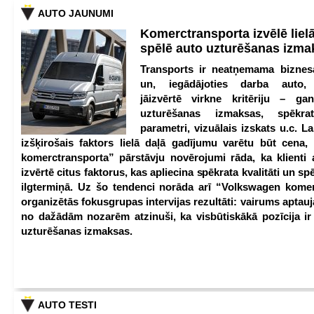
AUTO JAUNUMI
Komerctransporta izvēlē lie
spēlē auto uzturēšanas izm
Transports ir neatņemama biznesa
un, iegādājoties darba auto,
jāizvērtē virkne kritēriju – g
uzturēšanas izmaksas, spēkrat
parametri, vizuālais izskats u.c. Lai
izšķirošais faktors lielā daļā gadījumu varētu būt cena
komerctransporta” pārstāvju novērojumi rāda, ka klienti 
izvērtē citus faktorus, kas apliecina spēkrata kvalitāti un spē
ilgtermiņā. Uz šo tendenci norāda arī “Volkswagen kome
organizētās fokusgrupas intervijas rezultāti: vairums aptau
no dažādām nozarēm atzinuši, ka visbūtiskākā pozīcija i
uzturēšanas izmaksas.
AUTO TESTI