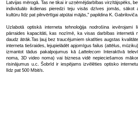
Latvijas mērogā. Tas ne tikai ir uzņēmējdarbības virzītājspēks, be
individuālo ikdienas pieredzi teju visās dzīves jomās, sākot ar
kultūru līdz pat pilnvērtīgai atpūtai mājās,” papildina K. Gabriloviča
Uzlabotā optiskā interneta tehnoloģija nodrošina ievērojami l
pārraides kapacitāti, kas nozīmē, ka visas darbības internetā n
daudz ātrāk.
Tas ļauj bez traucējumiem skatīties augstas kvalitāt
interneta tiešraides, lejupielādēt apjomīgus failus (attēlus, mūziku),
izmantot tādus pakalpojumus kā
Lattelecom
Interaktīvā televī
noma, 3D video noma) vai biznesa vidē nepieciešamos māko
risinājumus u.c. Šobrīd ir iespējams izvēlēties optisko internet
līdz pat 500 Mbit/s.