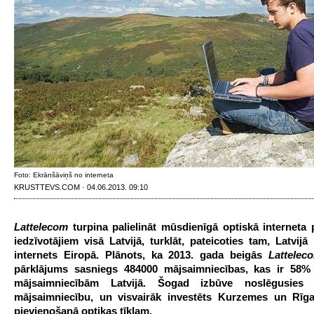
Foto: Ekrānšāviņš no interneta
KRUSTTEVS.COM · 04.06.2013. 09:10
Lattelecom
turpina palielināt mūsdienīgā optiskā interneta
iedzīvotājiem visā Latvijā, turklāt, pateicoties tam, Latvijā 
internets Eiropā. Plānots, ka 2013. gada beigās
Lattelec
pārklājums sasniegs 484000 mājsaimniecības, kas ir 58
mājsaimniecībām Latvijā. Šogad izbūve noslēgusies
mājsaimniecību, un visvairāk investēts Kurzemes un Rīg
pievienošanā optikas tīklam.