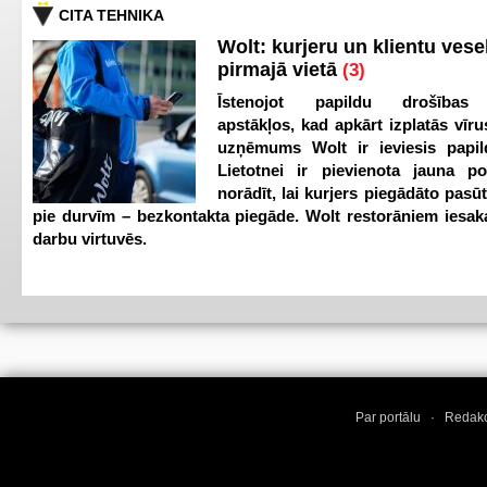
CITA TEHNIKA
Wolt: kurjeru un klientu vesel
pirmajā vietā
(3)
Īstenojot papildu drošības
apstākļos, kad apkārt izplatās vīr
uzņēmums Wolt ir ieviesis papild
Lietotnei ir pievienota jauna p
norādīt, lai kurjers piegādāto pasū
pie durvīm – bezkontakta piegāde. Wolt restorāniem iesak
darbu virtuvēs.
Par portālu
·
Redakc