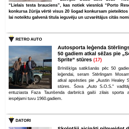
“Lielais testa brauciens”, kas notiek viesnīcā “Porto Reso
konkursa žūrija vērtē visus 20 šogad konkursam pieteiktos
lai noteiktu galvenā titula ieguvēju un uzvarētājus citās nom
RETRO AUTO
Autosporta leģenda Stērling
50 gadiem atkal sēžas pie „S
Sprite” stūres
(17)
Brīnišķīga satikšanās pēc 50 gadie
leģendai, seram Stērlingam Mosam
atkal apsēsties pie „Austin Healey S
stūres. Šova „Auto S.O.S.” vadītāj
entuziasta Faza Taunšenda darbnīcā gaiši zilais sporta a
iespējami tuvu 1960.gadiem.
DATORI
Skolotāji aicināti pilnveidot d