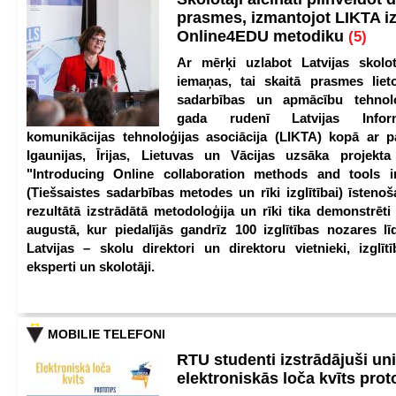
prasmes, izmantojot LIKTA i
Online4EDU metodiku
(5)
Ar mērķi uzlabot Latvijas skolot
iemaņas, tai skaitā prasmes lieto
sadarbības un apmācību tehnolo
gada rudenī Latvijas Infor
komunikācijas tehnoloģijas asociācija (LIKTA) kopā ar 
Igaunijas, Īrijas, Lietuvas un Vācijas uzsāka projekt
"Introducing Online collaboration methods and tools i
(Tiešsaistes sadarbības metodes un rīki izglītībai) īstenoš
rezultātā izstrādātā metodoloģija un rīki tika demonstrēti
augustā, kur piedalījās gandrīz 100 izglītības nozares lī
Latvijas – skolu direktori un direktoru vietnieki, izglīt
eksperti un skolotāji.
MOBILIE TELEFONI
RTU studenti izstrādājuši un
elektroniskās loča kvīts pro