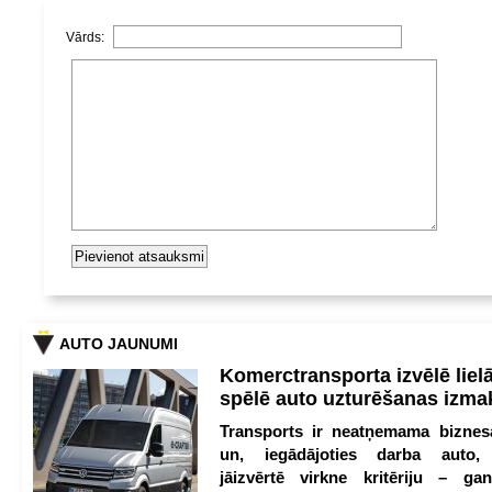
Vārds:
AUTO JAUNUMI
Komerctransporta izvēlē lie
spēlē auto uzturēšanas izm
Transports ir neatņemama biznesa
un, iegādājoties darba auto,
jāizvērtē virkne kritēriju – g