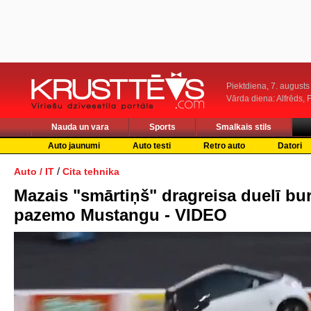
Piektdiena, 7. augusts
Vārda diena: Alfrēds, 
Nauda un vara
Sports
Smalkais stils
Auto jaunumi
Auto testi
Retro auto
Datori
/
Auto / IT
Cita tehnika
Mazais "smārtiņš" dragreisa duelī bur
pazemo Mustangu - VIDEO