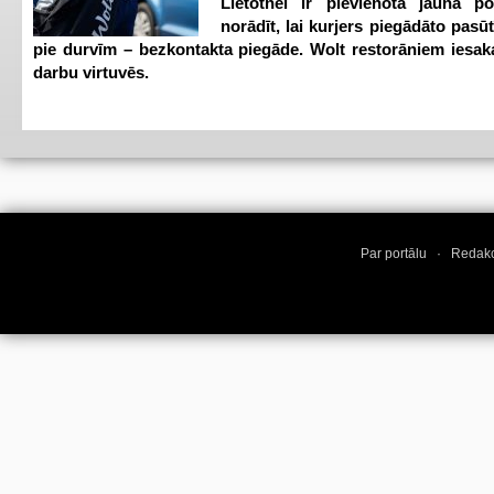
Lietotnei ir pievienota jauna p
norādīt, lai kurjers piegādāto pasū
pie durvīm – bezkontakta piegāde. Wolt restorāniem iesak
darbu virtuvēs.
Par portālu
·
Redakc