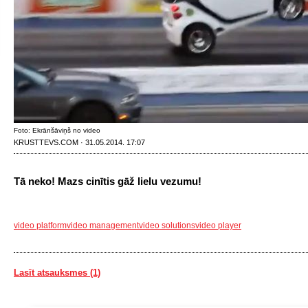
Foto: Ekrānšāviņš no video
KRUSTTEVS.COM · 31.05.2014. 17:07
Tā neko! Mazs cinītis gāž lielu vezumu!
video platform
video management
video solutions
video player
Lasīt atsauksmes (1)