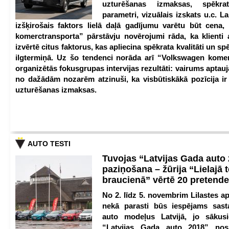
uzturēšanas izmaksas, spēkrat
parametri, vizuālais izskats u.c. Lai
izšķirošais faktors lielā daļā gadījumu varētu būt cena
komerctransporta” pārstāvju novērojumi rāda, ka klienti 
izvērtē citus faktorus, kas apliecina spēkrata kvalitāti un spē
ilgtermiņā. Uz šo tendenci norāda arī “Volkswagen kome
organizētās fokusgrupas intervijas rezultāti: vairums aptau
no dažādām nozarēm atzinuši, ka visbūtiskākā pozīcija i
uzturēšanas izmaksas.
AUTO TESTI
Tuvojas “Latvijas Gada auto
paziņošana – žūrija “Lielajā 
braucienā” vērtē 20 pretend
No 2. līdz 5. novembrim Lilastes a
nekā parasti būs iespējams sast
auto modeļus Latvijā, jo sākus
“Latvijas Gada auto 2018” nos