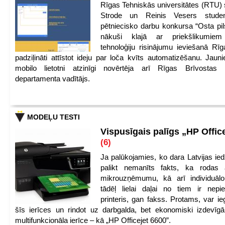
Rīgas Tehniskās universitātes (RTU) s
Strode un Reinis Vesers student
pētniecisko darbu konkursa “Osta pils
nākuši klajā ar priekšlikumiem 
tehnoloģiju risinājumu ieviešanā Rī
padziļināti attīstot ideju par loča kvīts automatizēšanu. Jauni
mobilo lietotni atzinīgi novērtēja arī Rīgas Brīvostas
departamenta vadītājs.
MODEĻU TESTI
Vispusīgais palīgs „HP Offic
(6)
Ja palūkojamies, ko dara Latvijas ied
palikt nemanīts fakts, ka rodas 
mikrouzņēmumu, kā arī individuāl
tādēļ lielai daļai no tiem ir nep
printeris, gan fakss. Protams, var ie
šīs ierīces un rindot uz darbgalda, bet ekonomiski izdevīgā
multifunkcionāla ierīce – kā „HP Officejet 6600”.