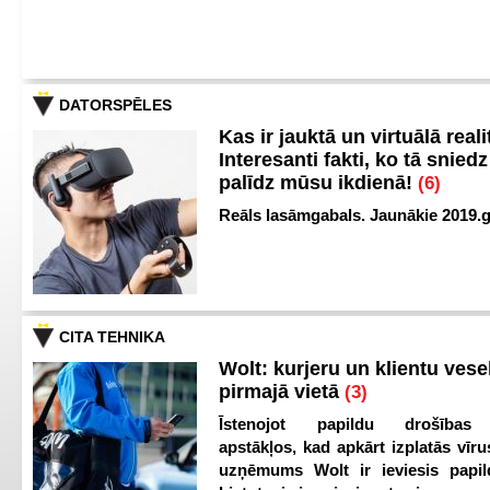
DATORSPĒLES
Kas ir jauktā un virtuālā reali
Interesanti fakti, ko tā snied
palīdz mūsu ikdienā!
(6)
Reāls lasāmgabals. Jaunākie 2019.g
CITA TEHNIKA
Wolt: kurjeru un klientu vesel
pirmajā vietā
(3)
Īstenojot papildu drošības
apstākļos, kad apkārt izplatās vīr
uzņēmums Wolt ir ieviesis papild