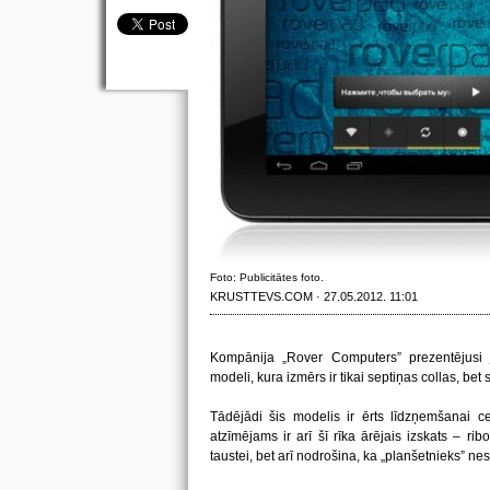
Foto: Publicitātes foto.
KRUSTTEVS.COM · 27.05.2012. 11:01
Kompānija „Rover Computers” prezentējusi
modeli, kura izmērs ir tikai septiņas collas, bet
Tādējādi šis modelis ir ērts līdzņemšanai ceļ
atzīmējams ir arī šī rīka ārējais izskats – rib
taustei, bet arī nodrošina, ka „planšetnieks” ne