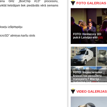
ena GHz „BoxChip A13” procesoru,
FOTO GALERIJAS
rklāt lietotājam tiek piedāvāts vērā ņemams
kseļu izšķirtspēju
FOTO: Hennessy XO
icroSD” atmiņas karšu slots
pulcē Latvijas eliti
(32)
FOTO: Nepieciešams
kravas vai pasažieru
transports? Mierīgi -
ieskaties šeit
(35)
VIDEO GALERIJAS