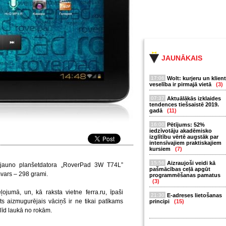
JAUNĀKAIS
17:06
Wolt: kurjeru un klien
veselība ir pirmajā vietā
(3)
07:37
Aktuālākās izklaides
tendences tiešsaistē 2019.
gadā
(11)
16:00
Pētījums: 52%
iedzīvotāju akadēmisko
izglītību vērtē augstāk par
intensīvajiem praktiskajiem
kursiem
(7)
15:56
Aizraujoši veidi kā
 jauno planšetdatora „RoverPad 3W T74L”
pašmācības ceļā apgūt
 svars – 298 grami.
programmēšanas pamatus
(3)
ojumā, un, kā raksta vietne ferra.ru, īpaši
21:30
E-adreses lietošanas
ots aizmugurējais vāciņš ir ne tikai patīkams
principi
(15)
slīd laukā no rokām.