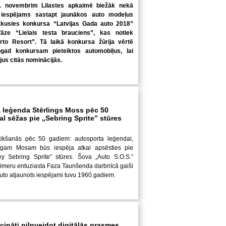
5. novembrim Lilastes apkaimē biežāk nekā
 iespējams sastapt jaunākos auto modeļus
sākusies konkursa “Latvijas Gada auto 2018”
āze “Lielais testa brauciens”, kas notiek
rto Resort”. Tā laikā konkursa žūrija vērtē
gad konkursam pieteiktos automobiļus, lai
ājus citās nominācijās.
 leģenda Stērlings Moss pēc 50
l sēžas pie „Sebring Sprite” stūres
atikšanās pēc 50 gadiem: autosporta leģendai,
ngam Mosam būs iespēja atkal apsēsties pie
ey Sebring Sprite” stūres. Šova „Auto S.O.S.”
taimeru entuziasta Faza Taunšenda darbnīcā gaiši
 auto atjaunots iespējami tuvu 1960.gadiem.
icināti pilnveidot digitālās prasmes,