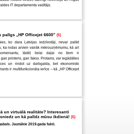
valdes IT departamenta vadītājs.
s palīgs „HP Officejet 6600”
(6)
es, ko dara Latvijas iedzīvotāji, nevar palikt
s, ka rodas arvien vairāk mikrouzņēmumu, kā arī
 komersantu, tādēļ lielai daļai no tiem ir
gan printeris, gan fakss. Protams, var iegādāties
rīces un rindot uz darbgalda, bet ekonomiski
iants ir multifunkcionāla ierīce – kā „HP Officejet
tā un virtuālā realitāte? Interesanti
ā sniedz un kā palīdz mūsu ikdienā!
(6)
abals. Jaunākie 2019.gada fakti.