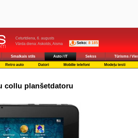
Ceturtdiena, 6. augusts
Seko:
8 185
Vārda diena: Askolds, Aisma
Smalkais stils
Auto / IT
Sekss
Tūrisms / Vie
Retro auto
Datori
Mobilie telefoni
Modeļu testi
u collu planšetdatoru