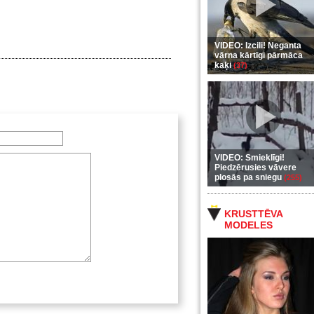
VIDEO: Izcili! Neganta
vārna kārtīgi pārmāca
kaķi
(37)
VIDEO: Smieklīgi!
Piedzērusies vāvere
plosās pa sniegu
(255)
KRUSTTĒVA
MODELES