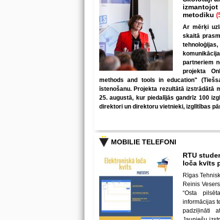
izmantojot
metodiku
(
Ar mērķi uzl
skaitā prasm
tehnoloģijas
komunikācij
partneriem no
projekta On
methods and tools in education" (Tiešsai
īstenošanu. Projekta rezultātā izstrādātā 
25. augustā, kur piedalījās gandrīz 100 izg
direktori un direktoru vietnieki, izglītības p
MOBILIE TELEFONI
RTU student
loča kvīts 
Rīgas Tehnisk
Reinis Vesers
“Osta pilsēt
informācijas 
padziļināti 
Jauniešu izstr