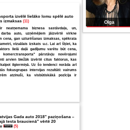
sporta izvēlē lielāko lomu spēlē auto
as izmaksas
(11)
Olga
 ir neatņemama biznesa sastāvdaļa, un,
s darba auto, uzņēmējiem jāizvērtē virkne
gan cena, gan uzturēšanas izmaksas, spēkrata
ametri, vizuālais izskats u.c. Lai arī šķiet, ka
faktors lielā daļā gadījumu varētu būt cena,
 komerctransporta” pārstāvju novērojumi
enti arvien biežāk izvērtē citus faktorus, kas
i kalpot ilgtermiņā. Uz šo tendenci norāda arī
s fokusgrupas intervijas rezultāti: vairums
m atzinuši, ka visbūtiskākā pozīcija ir
atvijas Gada auto 2018” paziņošana –
lajā testa braucienā” vērtē 20
tu
(5)