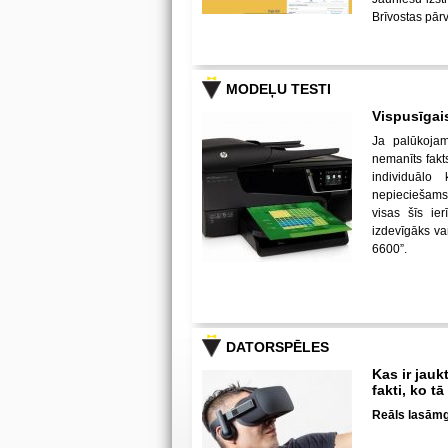
Brīvostas pār
MODEĻU TESTI
Vispusīgai
Ja palūkojami
nemanīts fakt
individuālo
nepieciešams 
visas šīs ie
izdevīgāks var
6600”.
DATORSPĒLES
Kas ir jauk
fakti, ko t
Reāls lasāmg