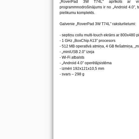
„RoverPad 3W T74L” aprīkots ar vi
programmnodrošinājums ir no „Android 4.0”, tu
pielikumu komplekts.
Galvenie „RoverPad 3W T74L” raksturlielumi:
- septiņu collu multi-touch ekrāns ar 800х480 pi
- 1 GHz „BoxChip A13” procesors
- 512 MB operatīvā atmiņa, 4 GB flešatmiņa, „m
- „miniUSB 2.0” izeja
- Wi-Fi atbalsts
- „Android 4.0” operētājsistēma
- izmēri 192х121х10,5 mm
- svars – 298 g