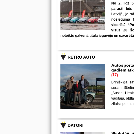
No 2. līdz 
parasti būs
Latvijā, jo 
noslēguma f
viesnīcā “Po
visus 20 šo
noteiktu galvenā titula ieguvēju un uzvarēt
RETRO AUTO
Autosporta
gadiem atka
(17)
Brīnišķīga s
seram Stērli
„Austin Heal
vadītāja, old
zilais sporta
DATORI
Skolotāji a