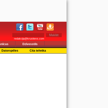
redakcija@krusttevs.com
snīcas
Dzīvesstils
Datorspēles
Cita tehnika