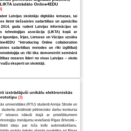
 LIKTA izstrādāto Online4EDU
5)
abot Latvijas skolotāju digitālās iemaņas, tai
es lietot tiešsaistes sadarbības un apmācību
, 2014. gada rudenī Latvijas Informācijas un
as tehnoloģijas asociācija (LIKTA) kopā ar
 Igaunijas, Īrijas, Lietuvas un Vācijas uzsāka
line4EDU "Introducing Online collaboration
stes sadarbības metodes un rīki izglītībai)
metodoloģija un rīki tika demonstrēti seminārā
lītības nozares līderi no visas Latvijas – skolu
ārvalžu eksperti un skolotāji.
i izstrādājuši unikālu elektroniskās
prototipu
(3)
ās universitātes (RTU) studenti Annija Strode un
 studentu zinātniski pētniecisko darbu konkursa
ai” ietvaros nākuši klajā ar priekšlikumiem
tehnoloģiju risinājumu ieviešanā Rīgas Brīvostā –
attīstot ideju par loča kvīts automatizēšanu.
ādāto mobilo lietotni atzinīgi novērtēja arī Rīgas