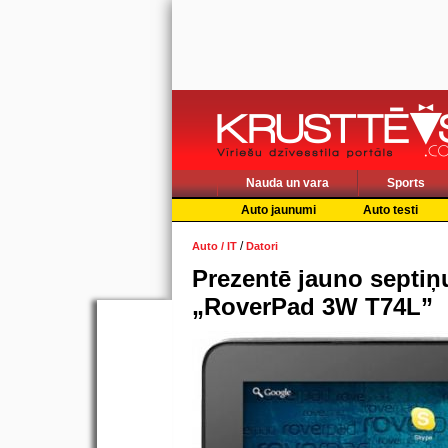
Nauda un vara
Sports
Auto jaunumi
Auto testi
/
Auto / IT
Datori
Prezentē jauno septiņ
„RoverPad 3W T74L”