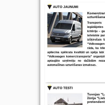
AUTO JAUNUMI
Komerctran
uzturēšan
Transports
iegādājotie
kritēriju – 
tehniskie par
izšķirošais 
“Volkswagen
rāda, ka kli
apliecina spēkrata kvalitāti un spēju lab
“Volkswagen komerctransporta” organizētā
aptaujāto uzņēmēju no dažādām nozarē
automašīnas uzturēšanas izmaksas.
AUTO TESTI
Tuvojas “L
žūrija “Lie
pretenden