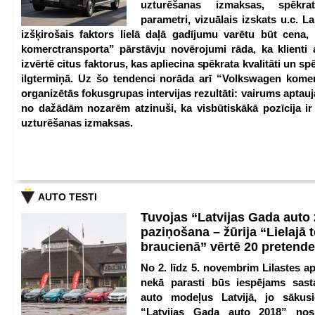
uzturēšanas izmaksas, spēkrat
parametri, vizuālais izskats u.c. Lai
izšķirošais faktors lielā daļā gadījumu varētu būt cena
komerctransporta” pārstāvju novērojumi rāda, ka klienti 
izvērtē citus faktorus, kas apliecina spēkrata kvalitāti un spē
ilgtermiņā. Uz šo tendenci norāda arī “Volkswagen kome
organizētās fokusgrupas intervijas rezultāti: vairums aptau
no dažādām nozarēm atzinuši, ka visbūtiskākā pozīcija i
uzturēšanas izmaksas.
AUTO TESTI
Tuvojas “Latvijas Gada auto
paziņošana – žūrija “Lielajā 
braucienā” vērtē 20 pretend
No 2. līdz 5. novembrim Lilastes a
nekā parasti būs iespējams sast
auto modeļus Latvijā, jo sākus
“Latvijas Gada auto 2018” nos