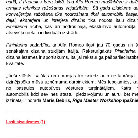
gadā, II Pasaules kara laikā, kad Alfa Romeo mašīnbūve ir daļēj
armijas tehnikas ražošanas vajadzībām. Šā gada izlaiduma au
konveijertipa ražošana tika nodrošināta tikai automobiļu šasijai
daļai, eksterjera un interjera dizains
tika nodots itāļu dizai
Pininfarina
rīcībā, kas arī nodrošināja, ekskluzīvo automobiļa
atsevišķu detaļu individuālu izstrādi.
Pininfarina
sadarbība ar Alfa Romeo ilgst jau 70 gadus un š
senākajām dizaina studijām Itālijā. Raksturīgākās
Pininfarina
a
dizaina iezīmes ir sportiskums, Itālijai raksturīgā pašpārliecinātī
kvalitāte.
„Tieši stāsts, sajūtas un emocijas ko sniedz auto restaurācija i
dzinējspēks mūsu uzņēmuma darbiniekiem. Mēs lepojamies, ka
no pasaules autobūves vēstures turpinātājiem. Katrs re
automobilis līdzi sev nes stāstu, piedzīvojumu un auru, bet 
izzinātāji,’’ norāda
Māris Bebris,
Riga Master Workshop
īpašnie
Lasīt atsauksmes (1)