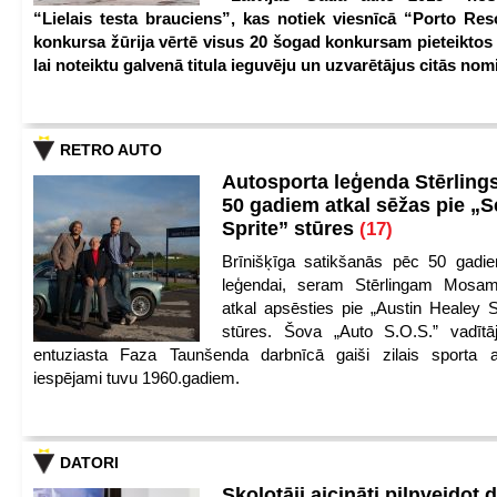
“Lielais testa brauciens”, kas notiek viesnīcā “Porto Reso
konkursa žūrija vērtē visus 20 šogad konkursam pieteiktos
lai noteiktu galvenā titula ieguvēju un uzvarētājus citās nom
RETRO AUTO
Autosporta leģenda Stērling
50 gadiem atkal sēžas pie „S
Sprite” stūres
(17)
Brīnišķīga satikšanās pēc 50 gadie
leģendai, seram Stērlingam Mosam
atkal apsēsties pie „Austin Healey S
stūres. Šova „Auto S.O.S.” vadītāj
entuziasta Faza Taunšenda darbnīcā gaiši zilais sporta a
iespējami tuvu 1960.gadiem.
DATORI
Skolotāji aicināti pilnveidot d