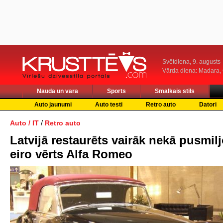
Svētdiena, 9. augusts
Vārda diena: Madara
Nauda un vara
Sports
Smalkais stils
Auto jaunumi
Auto testi
Retro auto
Datori
/
Auto / IT
Retro auto
Latvijā restaurēts vairāk nekā pusmil
eiro vērts Alfa Romeo