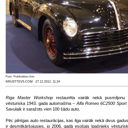
Foto: Publicitātes foto
KRUSTTEVS.COM · 27.12.2012. 11:24
Riga Master Workshop
restaurēta vairāk nekā pusmiljonu e
vēsturiska 1943. gada automašīna –
Alfa Romeo 6C2500 Sport P
Savulaik ir saražots vien 100 šādu auto.
Pēc pilnīgas auto restaurācijas, kas ilga vairāk nekā divus gadus
ir desmitkāršojusies, jo 2006. gadā esošais īpašnieks vēsturis