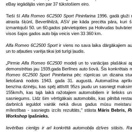
eBay iegādājās vien par 37 tūkstošiem eiro.
Tieši šī
Alfa Romeo 6C2500 Sport Pininfarina
1996. gadā gluži n
atrasta šķūnī, Beverlihilzā, ASV pie kāda precēta pāra, kuri š
izmantojuši 50. un 60.gados pārvietojoties pa Holivudas bulvār
visos šajos gados auto bija veicis vien 33 360 km.
Alfa Romeo 6C2500 Sport
ir viens no sava laika dārgākajiem a
un to atļauties varēja tikai ļoti turīgi ļaudis.
„Pirmie
Alfa Romeo 6C2500
modeļi un to variācijas plašākai ap
demonstrētas jau 1939.gada Berlīnes auto šovā. Šis konkrētais 
Romeo 6C2500 Sport Pininfarina
pēc rūpnīcas un dizaina stud
lietošanā nodots 1943. gada 31. augustā. Automašīna aprīko
benzīna dzinēju, kas spēj attīstīt 95zs jaudu un sasniegt maksi
155km/h, kas tajā laikā ražotajiem automobiļiem ir lielisks u
sasniegums. Līdz šim vērtīgākais automobilis, kas pilnībā rest
darbnīcā ieguldot vairāk nekā divus gadus mūsu meistar
mīlestības - sasniegts izcils rezultāts,’’ stāsta
Māris Bebris,
R
Workshop
īpašnieks.
Ievērības cienīgs ir arī konkrētā automobiļa dzīves stāsts. R