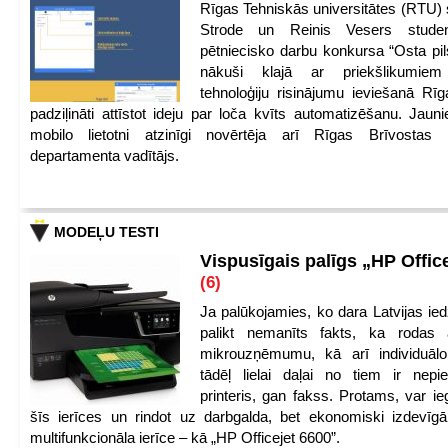
Rīgas Tehniskās universitātes (RTU) s
Strode un Reinis Vesers student
pētniecisko darbu konkursa “Osta pils
nākuši klajā ar priekšlikumiem 
tehnoloģiju risinājumu ieviešanā Rī
padziļināti attīstot ideju par loča kvīts automatizēšanu. Jauni
mobilo lietotni atzinīgi novērtēja arī Rīgas Brīvostas
departamenta vadītājs.
MODEĻU TESTI
Vispusīgais palīgs „HP Offic
(6)
Ja palūkojamies, ko dara Latvijas ied
palikt nemanīts fakts, ka rodas 
mikrouzņēmumu, kā arī individuāl
tādēļ lielai daļai no tiem ir nep
printeris, gan fakss. Protams, var ie
šīs ierīces un rindot uz darbgalda, bet ekonomiski izdevīgā
multifunkcionāla ierīce – kā „HP Officejet 6600”.