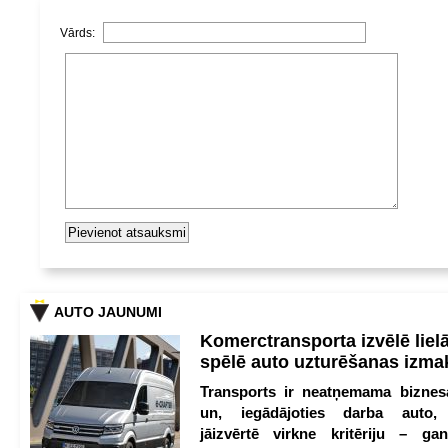
Vārds:
AUTO JAUNUMI
Komerctransporta izvēlē lie
spēlē auto uzturēšanas izm
Transports ir neatņemama biznesa
un, iegādājoties darba auto,
jāizvērtē virkne kritēriju – g