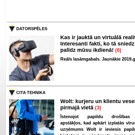
DATORSPĒLES
Kas ir jauktā un virtuālā reali
Interesanti fakti, ko tā snied
palīdz mūsu ikdienā!
(6)
Reāls lasāmgabals. Jaunākie 2019.g
CITA TEHNIKA
Wolt: kurjeru un klientu vesel
pirmajā vietā
(3)
Īstenojot papildu drošības
apstākļos, kad apkārt izplatās vīr
uzņēmums Wolt ir ieviesis papild