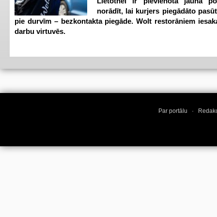
Lietotnei ir pievienota jauna p
norādīt, lai kurjers piegādāto pasū
pie durvīm – bezkontakta piegāde. Wolt restorāniem iesak
darbu virtuvēs.
Par portālu
·
Redakc