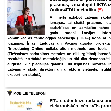
prasmes, izmantojot LIKTA i
Online4EDU metodiku
(5)
Ar mērķi uzlabot Latvijas skolot
iemaņas, tai skaitā prasmes lieto
sadarbības un apmācību tehnolo
gada rudenī Latvijas Infor
komunikācijas tehnoloģijas asociācija (LIKTA) kopā ar 
Igaunijas, Īrijas, Lietuvas un Vācijas uzsāka projekt
"Introducing Online collaboration methods and tools i
(Tiešsaistes sadarbības metodes un rīki izglītībai) īstenoš
rezultātā izstrādātā metodoloģija un rīki tika demonstrēti
augustā, kur piedalījās gandrīz 100 izglītības nozares lī
Latvijas – skolu direktori un direktoru vietnieki, izglīt
eksperti un skolotāji.
MOBILIE TELEFONI
RTU studenti izstrādājuši un
elektroniskās loča kvīts pro