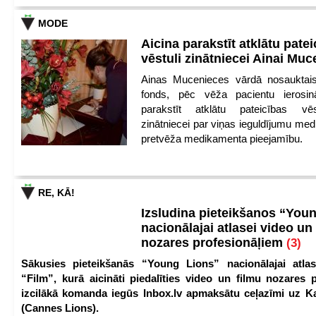
MODE
Aicina parakstīt atklātu pate
vēstuli zinātniecei Ainai Mu
Ainas Mucenieces vārdā nosauktais 
fonds, pēc vēža pacientu ierosin
parakstīt atklātu pateicības vēs
zinātniecei par viņas ieguldījumu med
pretvēža medikamenta pieejamību.
RE, KĀ!
Izsludina pieteikšanos “You
nacionālajai atlasei video un
nozares profesionāļiem
(3)
Sākusies pieteikšanās “Young Lions” nacionālajai atlas
“Film”, kurā aicināti piedalīties video un filmu nozares p
izcilākā komanda iegūs Inbox.lv apmaksātu ceļazīmi uz 
(Cannes Lions).