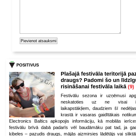
POSITIVUS
Plašajā festivāla teritorijā pa
draugs? Padomi šo un līdzīg
risināšanai festivāla laikā
(9)
Festivālu sezona ir uzņēmusi apg
neskatoties uz ne visai iep
laikapstākļiem, daudziem šī nedēļas
krastā ir vasaras gaidītākais notik
Electronics Baltics apkopojis informāciju, kā mobilās ierīc
festivālu brīvā dabā padarīs vēl baudāmāku pat tad, ja ga
ķibeles – pazudis draugs, mājās aizmirsies lādētājs vai slikt