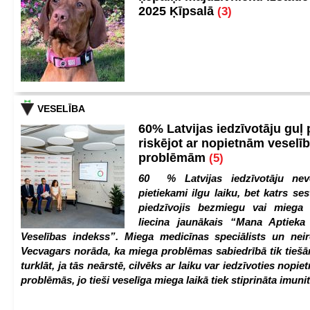
2025 Ķīpsalā
(3)
VESELĪBA
60% Latvijas iedzīvotāju guļ
riskējot ar nopietnām veselī
problēmām
(5)
60 % Latvijas iedzīvotāju nev
pietiekami ilgu laiku, bet katrs ses
piedzīvojis bezmiegu vai miega 
liecina jaunākais “Mana Aptiek
Veselības indekss”. Miega medicīnas speciālists un nei
Vecvagars norāda, ka miega problēmas sabiedrībā tik tiešām
turklāt, ja tās neārstē, cilvēks ar laiku var iedzīvoties nopie
problēmās, jo tieši veselīga miega laikā tiek stiprināta imunit