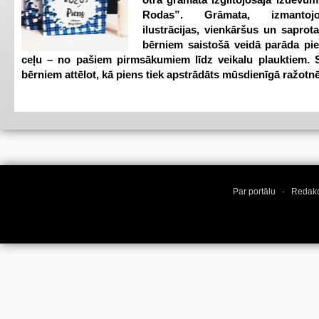
Rodas”. Grāmata, izmantoj
ilustrācijas, vienkāršus un saprot
bērniem saistošā veidā parāda pi
ceļu – no pašiem pirmsākumiem līdz veikalu plauktiem. S
bērniem attēlot, kā piens tiek apstrādāts mūsdienīgā ražotnē
Par portālu
·
Redakc