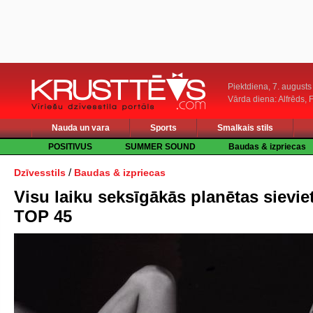
Piektdiena, 7. augusts
Vārda diena: Alfrēds, 
Nauda un vara
Sports
Smalkais stils
POSITIVUS
SUMMER SOUND
Baudas & izpriecas
/
Dzīvesstils
Baudas & izpriecas
Visu laiku seksīgākās planētas sieviet
TOP 45