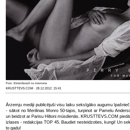
Foto: Ekrānšāviņš no interneta
KRUSTTEVS.COM · 28.12.2012. 15:41
Ārzemju mediji publicējuši visu laiku seksīgāko augumu īpašni
- sākot no Merilinas Monro 50-tajos, turpinot ar Pamelu Anderso
un beidzot ar Parisu Hiltoni mūsdienās. KRUSTTEVS.COM piedāv
izlases - redakcijas TOP 45. Baudiet nesteidzoties, kungi! Un se
to gadu!