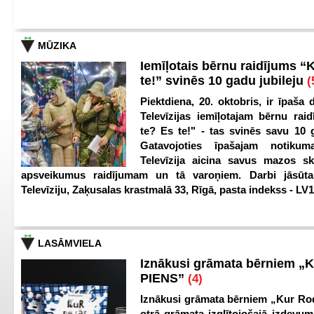
MŪZIKA
Iemīļotais bērnu raidījums “
te!” svinēs 10 gadu jubileju
(
Piektdiena, 20. oktobris, ir īpaša 
Televīzijas iemīļotajam bērnu ra
te? Es te!" - tas svinēs savu 10 g
Gatavojoties īpašajam notikum
Televīzija aicina savus mazos ska
apsveikumus raidījumam un tā varoņiem. Darbi jāsūta
Televīziju, Zaķusalas krastmalā 33, Rīgā, pasta indekss - LV
LASĀMVIELA
Iznākusi grāmata bērniem „
PIENS”
(4)
Iznākusi grāmata bērniem „Kur Ro
otrā grāmata izglītojošajā izdevum