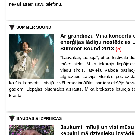
nevari atrast savu telefonu.
SUMMER SOUND
Ar grandiozu Mika koncertu 
enerģijas lādiņu noslēdzies
Summer Sound 2013
(5)
"Labvakar, Liepāja", otrās festivāla d
mākslinieks Mika iekaroja liepājnie
viesu sirdis, latviešu valodā paziņoj
atgriezties Latvijā. Mūziķis pēc uzst
ka šis koncerts Latvijā ir vēl emocionālāks par iepriekšējo šov
gadiem. Liepājas pludmales aizrauts, Mika brokastis ieturēja šo
krastā.
BAUDAS & IZPRIECAS
Jaukumi, mīluļi un visi mūsu
ķepaiņi mājdzīvnieku izstād