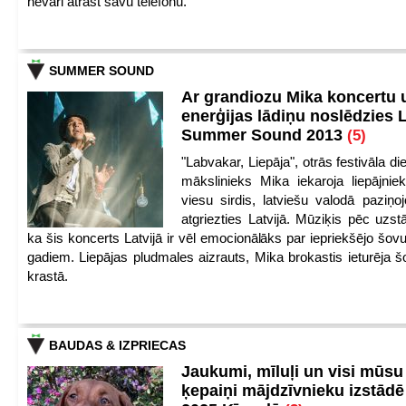
nevari atrast savu telefonu.
SUMMER SOUND
Ar grandiozu Mika koncertu 
enerģijas lādiņu noslēdzies
Summer Sound 2013
(5)
"Labvakar, Liepāja", otrās festivāla d
mākslinieks Mika iekaroja liepājnie
viesu sirdis, latviešu valodā paziņoj
atgriezties Latvijā. Mūziķis pēc uzst
ka šis koncerts Latvijā ir vēl emocionālāks par iepriekšējo šov
gadiem. Liepājas pludmales aizrauts, Mika brokastis ieturēja šo
krastā.
BAUDAS & IZPRIECAS
Jaukumi, mīluļi un visi mūsu
ķepaiņi mājdzīvnieku izstād