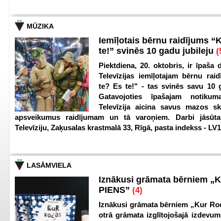
MŪZIKA
Iemīļotais bērnu raidījums “
te!” svinēs 10 gadu jubileju
(
Piektdiena, 20. oktobris, ir īpaša 
Televīzijas iemīļotajam bērnu ra
te? Es te!" - tas svinēs savu 10 g
Gatavojoties īpašajam notikum
Televīzija aicina savus mazos ska
apsveikumus raidījumam un tā varoņiem. Darbi jāsūta
Televīziju, Zaķusalas krastmalā 33, Rīgā, pasta indekss - LV
LASĀMVIELA
Iznākusi grāmata bērniem „
PIENS”
(4)
Iznākusi grāmata bērniem „Kur Ro
otrā grāmata izglītojošajā izdevum