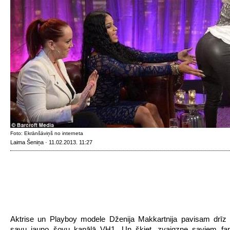
Foto: Ekrānšāviņš no interneta
Laima Šeniņa · 11.02.2013. 11:27
Aktrise un Playboy modele Dženija Makkartnija pavisam drīz l
savu jauno šovu kanālā VH1. Un šķiet, zvaigzne saviem fani