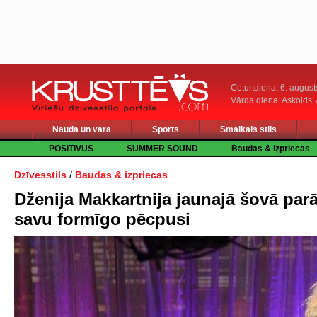
Ceturtdiena, 6. august
Vārda diena: Askolds,
Nauda un vara
Sports
Smalkais stils
POSITIVUS
SUMMER SOUND
Baudas & izpriecas
/
Dzīvesstils
Baudas & izpriecas
Dženija Makkartnija jaunajā šovā par
savu formīgo pēcpusi