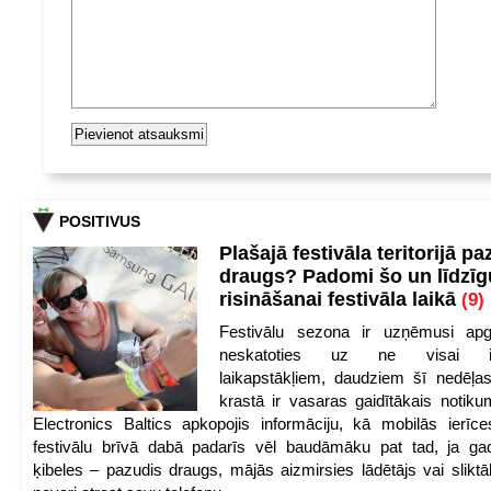
POSITIVUS
Plašajā festivāla teritorijā pa
draugs? Padomi šo un līdzīg
risināšanai festivāla laikā
(9)
Festivālu sezona ir uzņēmusi apg
neskatoties uz ne visai iep
laikapstākļiem, daudziem šī nedēļas
krastā ir vasaras gaidītākais notik
Electronics Baltics apkopojis informāciju, kā mobilās ierīc
festivālu brīvā dabā padarīs vēl baudāmāku pat tad, ja ga
ķibeles – pazudis draugs, mājās aizmirsies lādētājs vai slikt