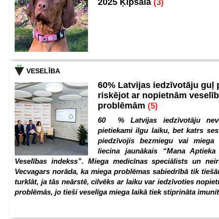
2025 Ķīpsalā
(3)
VESELĪBA
60% Latvijas iedzīvotāju guļ
riskējot ar nopietnām veselī
problēmām
(5)
60 % Latvijas iedzīvotāju nev
pietiekami ilgu laiku, bet katrs ses
piedzīvojis bezmiegu vai miega 
liecina jaunākais “Mana Aptiek
Veselības indekss”. Miega medicīnas speciālists un nei
Vecvagars norāda, ka miega problēmas sabiedrībā tik tiešām
turklāt, ja tās neārstē, cilvēks ar laiku var iedzīvoties nopie
problēmās, jo tieši veselīga miega laikā tiek stiprināta imunit