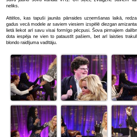
neliks.
Attēlos, kas tapuši jaunās pārraides uzņemšanas laikā, redz
gadus vecā modele ar saviem viesiem izspēlē diezgan amizantas
lietā liekot arī savu visai formīgo pēcpusi. Šova pirmajiem dalīb
dota iespēja ne vien to pataustīt pašiem, bet arī laisties trakul
blondo raidījuma vadītāju.