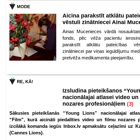
MODE
Aicina parakstīt atklātu pate
vēstuli zinātniecei Ainai Mu
Ainas Mucenieces vārdā nosauktais 
fonds, pēc vēža pacientu ierosin
parakstīt atklātu pateicības vēs
zinātniecei par viņas ieguldījumu med
pretvēža medikamenta pieejamību.
RE, KĀ!
Izsludina pieteikšanos “You
nacionālajai atlasei video un
nozares profesionāļiem
(3)
Sākusies pieteikšanās “Young Lions” nacionālajai atlas
“Film”, kurā aicināti piedalīties video un filmu nozares p
izcilākā komanda iegūs Inbox.lv apmaksātu ceļazīmi uz 
(Cannes Lions).