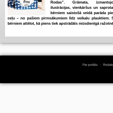
Rodas”. Grāmata, izmantoj
ilustrācijas, vienkāršus un saprot
bērniem saistošā veidā parāda pi
ceļu – no pašiem pirmsākumiem līdz veikalu plauktiem. S
bērniem attēlot, kā piens tiek apstrādāts mūsdienīgā ražotnē
Par portālu
·
Redakc