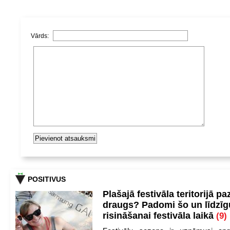
Vārds:
POSITIVUS
Plašajā festivāla teritorijā pa
draugs? Padomi šo un līdzīg
risināšanai festivāla laikā
(9)