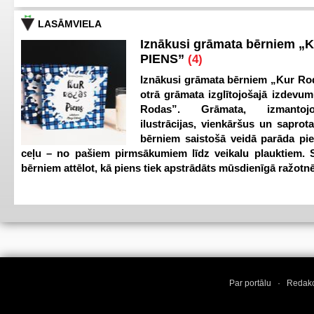
LASĀMVIELA
Iznākusi grāmata bērniem „
PIENS”
(4)
Iznākusi grāmata bērniem „Kur Ro
otrā grāmata izglītojošajā izdevum
Rodas”. Grāmata, izmantoj
ilustrācijas, vienkāršus un saprot
bērniem saistošā veidā parāda pi
ceļu – no pašiem pirmsākumiem līdz veikalu plauktiem. S
bērniem attēlot, kā piens tiek apstrādāts mūsdienīgā ražotnē
Par portālu
·
Redakc