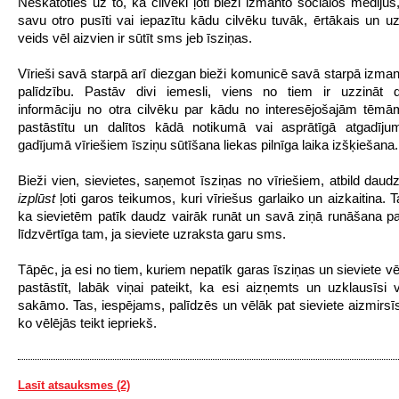
Neskatoties uz to, ka cilvēki ļoti bieži izmanto sociālos medijus,
savu otro pusīti vai iepazītu kādu cilvēku tuvāk, ērtākais un u
veids vēl aizvien ir sūtīt sms jeb īsziņas.
Vīrieši savā starpā arī diezgan bieži komunicē savā starpā izmant
palīdzību. Pastāv divi iemesli, viens no tiem ir uzzināt de
informāciju no otra cilvēku par kādu no interesējošajām tēmām
pastāstītu un dalītos kādā notikumā vai asprātīgā atgadījum
gadījumā vīriešiem īsziņu sūtīšana liekas pilnīga laika izšķiešan
Bieži vien, sievietes, saņemot īsziņas no vīriešiem, atbild daud
izplūst
ļoti garos teikumos, kuri vīriešus garlaiko un aizkaitina. T
ka sievietēm patīk daudz vairāk runāt un savā ziņā runāšana pa 
līdzvērtīga tam, ja sieviete uzraksta garu sms.
Tāpēc, ja esi no tiem, kuriem nepatīk garas īsziņas un sieviete v
pastāstīt, labāk viņai pateikt, ka esi aizņemts un uzklausīsi 
sakāmo. Tas, iespējams, palīdzēs un vēlāk pat sieviete aizmirsīs 
ko vēlējās teikt iepriekš.
Lasīt atsauksmes (2)