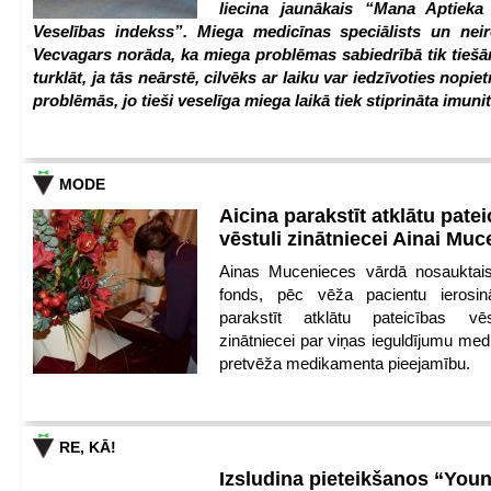
liecina jaunākais “Mana Aptiek
Veselības indekss”. Miega medicīnas speciālists un nei
Vecvagars norāda, ka miega problēmas sabiedrībā tik tiešām
turklāt, ja tās neārstē, cilvēks ar laiku var iedzīvoties nopie
problēmās, jo tieši veselīga miega laikā tiek stiprināta imunit
MODE
Aicina parakstīt atklātu pate
vēstuli zinātniecei Ainai Mu
Ainas Mucenieces vārdā nosauktais 
fonds, pēc vēža pacientu ierosin
parakstīt atklātu pateicības vēs
zinātniecei par viņas ieguldījumu med
pretvēža medikamenta pieejamību.
RE, KĀ!
Izsludina pieteikšanos “You