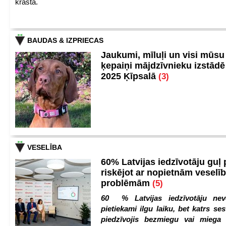
krastā.
BAUDAS & IZPRIECAS
Jaukumi, mīluļi un visi mūsu
ķepaiņi mājdzīvnieku izstād
2025 Ķīpsalā
(3)
VESELĪBA
60% Latvijas iedzīvotāju guļ
riskējot ar nopietnām veselī
problēmām
(5)
60 % Latvijas iedzīvotāju nev
pietiekami ilgu laiku, bet katrs ses
piedzīvojis bezmiegu vai miega 