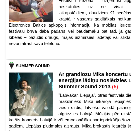
Festivālu sezona ir uzņēmusi apg
neskatoties uz ne visai iep
laikapstākļiem, daudziem šī nedēļas
krastā ir vasaras gaidītākais notik
Electronics Baltics apkopojis informāciju, kā mobilās ierīc
festivālu brīvā dabā padarīs vēl baudāmāku pat tad, ja ga
ķibeles – pazudis draugs, mājās aizmirsies lādētājs vai slikt
nevari atrast savu telefonu.
SUMMER SOUND
Ar grandiozu Mika koncertu 
enerģijas lādiņu noslēdzies
Summer Sound 2013
(5)
"Labvakar, Liepāja", otrās festivāla d
mākslinieks Mika iekaroja liepājnie
viesu sirdis, latviešu valodā paziņoj
atgriezties Latvijā. Mūziķis pēc uzst
ka šis koncerts Latvijā ir vēl emocionālāks par iepriekšējo šov
gadiem. Liepājas pludmales aizrauts, Mika brokastis ieturēja šo