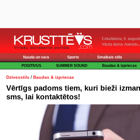
Ceturtdiena, 6. august
Vārda diena: Askolds,
Nauda un vara
Sports
Smalkais stils
POSITIVUS
SUMMER SOUND
Baudas & izpriecas
/
Dzīvesstils
Baudas & izpriecas
Vērtīgs padoms tiem, kuri bieži izma
sms, lai kontaktētos!