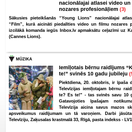
nacionālajai atlasei video un
nozares profesionāļiem
(3)
Sākusies pieteikšanās “Young Lions” nacionālajai atlas
“Film”, kurā aicināti piedalīties video un filmu nozares p
izcilākā komanda iegūs Inbox.lv apmaksātu ceļazīmi uz 
(Cannes Lions).
MŪZIKA
Iemīļotais bērnu raidījums “
te!” svinēs 10 gadu jubileju
(
Piektdiena, 20. oktobris, ir īpaša 
Televīzijas iemīļotajam bērnu ra
te? Es te!" - tas svinēs savu 10 g
Gatavojoties īpašajam notikum
Televīzija aicina savus mazos ska
apsveikumus raidījumam un tā varoņiem. Darbi jāsūta
Televīziju, Zaķusalas krastmalā 33, Rīgā, pasta indekss - LV