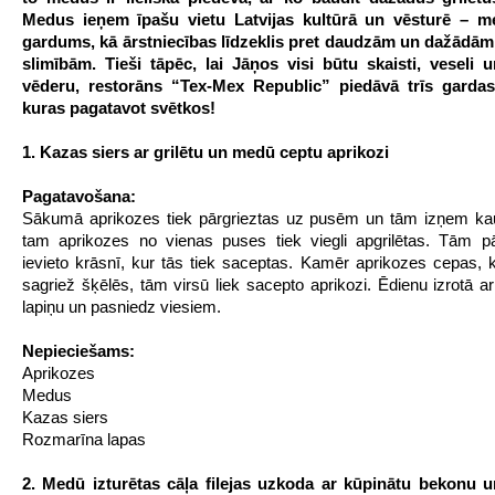
Medus ieņem īpašu vietu Latvijas kultūrā un vēsturē – m
gardums, kā ārstniecības līdzeklis pret daudzām un dažādām
slimībām. Tieši tāpēc, lai Jāņos visi būtu skaisti, veseli 
vēderu, restorāns “Tex-Mex Republic” piedāvā trīs gardas
kuras pagatavot svētkos!
1. Kazas siers ar grilētu un medū ceptu aprikozi
Pagatavošana:
Sākumā aprikozes tiek pārgrieztas uz pusēm un tām izņem kau
tam aprikozes no vienas puses tiek viegli apgrilētas. Tām p
ievieto krāsnī, kur tās tiek saceptas. Kamēr aprikozes cepas, 
sagriež šķēlēs, tām virsū liek sacepto aprikozi. Ēdienu izrotā a
lapiņu un pasniedz viesiem.
Nepieciešams:
Aprikozes
Medus
Kazas siers
Rozmarīna lapas
2. Medū izturētas cāļa filejas uzkoda ar kūpinātu bekonu 