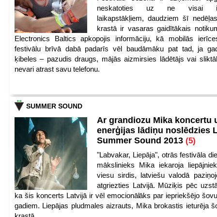
neskatoties uz ne visai iep
laikapstākļiem, daudziem šī nedēļas
krastā ir vasaras gaidītākais notik
Electronics Baltics apkopojis informāciju, kā mobilās ierīc
festivālu brīvā dabā padarīs vēl baudāmāku pat tad, ja ga
ķibeles – pazudis draugs, mājās aizmirsies lādētājs vai slikt
nevari atrast savu telefonu.
SUMMER SOUND
Ar grandiozu Mika koncertu 
enerģijas lādiņu noslēdzies
Summer Sound 2013
(5)
"Labvakar, Liepāja", otrās festivāla d
mākslinieks Mika iekaroja liepājnie
viesu sirdis, latviešu valodā paziņoj
atgriezties Latvijā. Mūziķis pēc uzst
ka šis koncerts Latvijā ir vēl emocionālāks par iepriekšējo šov
gadiem. Liepājas pludmales aizrauts, Mika brokastis ieturēja šo
krastā.