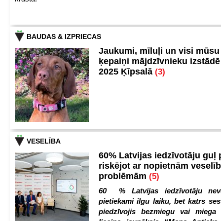
BAUDAS & IZPRIECAS
Jaukumi, mīluļi un visi mūsu
ķepaiņi mājdzīvnieku izstād
2025 Ķīpsalā
(3)
VESELĪBA
60% Latvijas iedzīvotāju guļ
riskējot ar nopietnām veselī
problēmām
(5)
60 % Latvijas iedzīvotāju nev
pietiekami ilgu laiku, bet katrs ses
piedzīvojis bezmiegu vai miega 