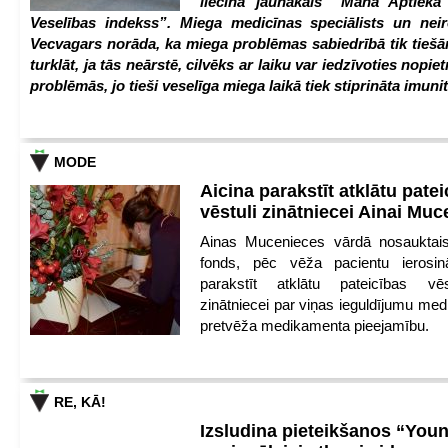
liecina jaunākais “Mana Aptiek
Veselības indekss”. Miega medicīnas speciālists un nei
Vecvagars norāda, ka miega problēmas sabiedrībā tik tiešām
turklāt, ja tās neārstē, cilvēks ar laiku var iedzīvoties nopie
problēmās, jo tieši veselīga miega laikā tiek stiprināta imunit
MODE
Aicina parakstīt atklātu pate
vēstuli zinātniecei Ainai Mu
Ainas Mucenieces vārdā nosauktais 
fonds, pēc vēža pacientu ierosin
parakstīt atklātu pateicības vēs
zinātniecei par viņas ieguldījumu med
pretvēža medikamenta pieejamību.
RE, KĀ!
Izsludina pieteikšanos “You