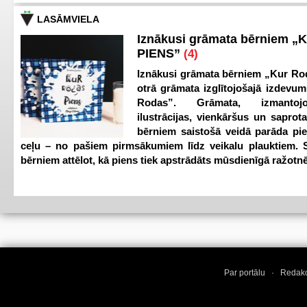
LASĀMVIELA
Iznākusi grāmata bērniem „
PIENS”
(4)
Iznākusi grāmata bērniem „Kur Ro
otrā grāmata izglītojošajā izdevum
Rodas”. Grāmata, izmantoj
ilustrācijas, vienkāršus un saprot
bērniem saistošā veidā parāda pi
ceļu – no pašiem pirmsākumiem līdz veikalu plauktiem. S
bērniem attēlot, kā piens tiek apstrādāts mūsdienīgā ražotnē
Par portālu
·
Redakc