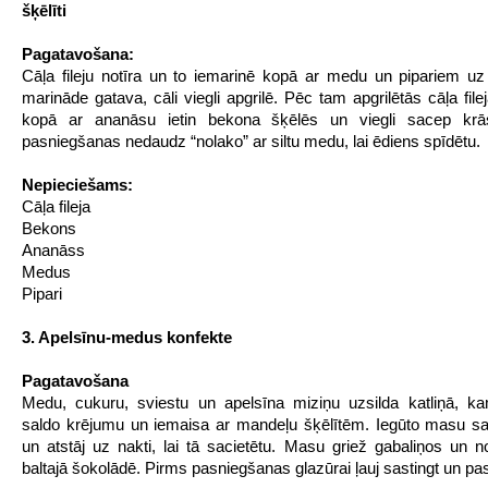
šķēlīti
Pagatavošana:
Cāļa fileju notīra un to iemarinē kopā ar medu un pipariem uz
marināde gatava, cāli viegli apgrilē. Pēc tam apgrilētās cāļa file
kopā ar ananāsu ietin bekona šķēlēs un viegli sacep krā
pasniegšanas nedaudz “nolako” ar siltu medu, lai ēdiens spīdētu.
Nepieciešams:
Cāļa fileja
Bekons
Ananāss
Medus
Pipari
3. Apelsīnu-medus konfekte
Pagatavošana
Medu, cukuru, sviestu un apelsīna miziņu uzsilda katliņā, k
saldo krējumu un iemaisa ar mandeļu šķēlītēm. Iegūto masu sa
un atstāj uz nakti, lai tā sacietētu. Masu griež gabaliņos un no
baltajā šokolādē. Pirms pasniegšanas glazūrai ļauj sastingt un pa