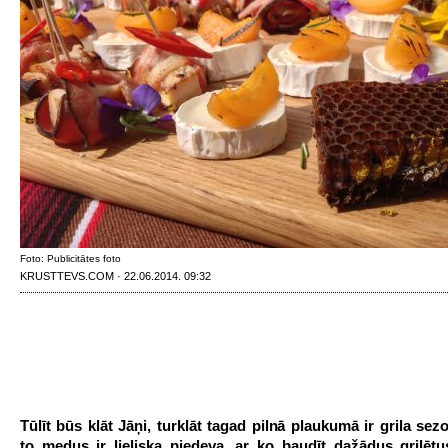
Foto: Publicitātes foto
KRUSTTEVS.COM · 22.06.2014. 09:32
Tūlīt būs klāt Jāņi, turklāt tagad pilnā plaukumā ir grila sezo
to medus ir lieliska piedeva, ar ko baudīt dažādus grilētu