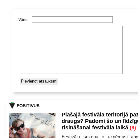
Vārds:
POSITIVUS
Plašajā festivāla teritorijā pa
draugs? Padomi šo un līdzīg
risināšanai festivāla laikā
(9)
Festivālu sezona ir uzņēmusi apg