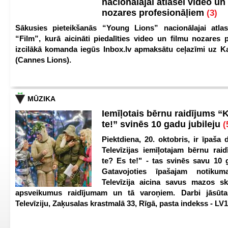
nacionālajai atlasei video un
nozares profesionāļiem
(3)
Sākusies pieteikšanās “Young Lions” nacionālajai atlas
“Film”, kurā aicināti piedalīties video un filmu nozares p
izcilākā komanda iegūs Inbox.lv apmaksātu ceļazīmi uz 
(Cannes Lions).
MŪZIKA
Iemīļotais bērnu raidījums “
te!” svinēs 10 gadu jubileju
(
Piektdiena, 20. oktobris, ir īpaša 
Televīzijas iemīļotajam bērnu ra
te? Es te!" - tas svinēs savu 10 g
Gatavojoties īpašajam notikum
Televīzija aicina savus mazos ska
apsveikumus raidījumam un tā varoņiem. Darbi jāsūta
Televīziju, Zaķusalas krastmalā 33, Rīgā, pasta indekss - LV