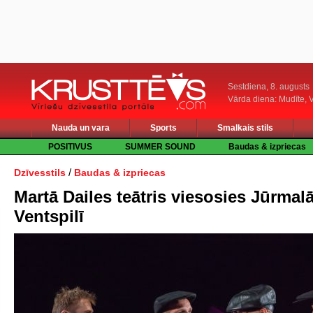
Sestdiena, 8. augusts
Vārda diena: Mudīte, V
Nauda un vara
Sports
Smalkais stils
POSITIVUS
SUMMER SOUND
Baudas & izpriecas
/
Dzīvesstils
Baudas & izpriecas
Martā Dailes teātris viesosies Jūrmal
Ventspilī