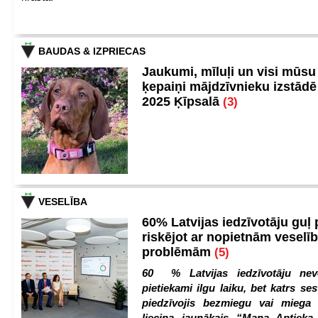
BAUDAS & IZPRIECAS
Jaukumi, mīluļi un visi mūsu
ķepaiņi mājdzīvnieku izstād
2025 Ķīpsalā
(3)
VESELĪBA
60% Latvijas iedzīvotāju guļ
riskējot ar nopietnām veselī
problēmām
(5)
60 % Latvijas iedzīvotāju nev
pietiekami ilgu laiku, bet katrs ses
piedzīvojis bezmiegu vai miega 
liecina jaunākais “Mana Aptiek