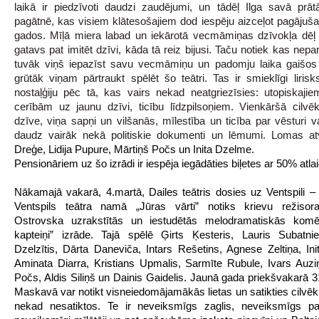
laikā ir piedzīvoti daudzi zaudējumi, un tādēļ Ilga savā prāt
pagātnē, kas visiem klātesošajiem dod iespēju aizceļot pagājuša
gados. Mīļā miera labad un iekārotā vecmāmiņas dzīvokļa dēļ
gatavs pat imitēt dzīvi, kāda tā reiz bijusi. Taču notiek kas nepa
tuvāk viņš iepazīst savu vecmāmiņu un padomju laika gaišos 
grūtāk viņam pārtraukt spēlēt šo teātri. Tas ir smieklīgi lirisk
nostaļģiju pēc tā, kas vairs nekad neatgriezīsies: utopiskajie
cerībām uz jaunu dzīvi, ticību līdzpilsoņiem. Vienkāršā cilvē
dzīve, viņa sapņi un vilšanās, mīlestība un ticība par vēsturi va
daudz vairāk nekā politiskie dokumenti un lēmumi. Lomas a
Dreģe, Lidija Pupure, Mārtiņš Počs un Inita Dzelme.
Pensionāriem uz šo izrādi ir iespēja iegādāties biļetes ar 50% atlai
Nākamajā vakarā, 4.martā, Dailes teātris dosies uz Ventspili – 
Ventspils teātra namā „Jūras vārti” notiks krievu režisor
Ostrovska uzrakstītās un iestudētās melodramatiskās komēd
kapteiņi” izrāde. Tajā spēlē Ģirts Ķesteris, Lauris Subatni
Dzelzītis, Dārta Daneviča, Intars Rešetins, Agnese Zeltiņa, In
Aminata Diarra, Kristians Upmalis, Sarmīte Rubule, Ivars Auzi
Počs, Aldis Siliņš un Dainis Gaidelis. Jaunā gada priekšvakarā 
Maskavā var notikt visneiedomājamākās lietas un satikties cilvēki,
nekad nesatiktos. Te ir neveiksmīgs zaglis, neveiksmīgs pa