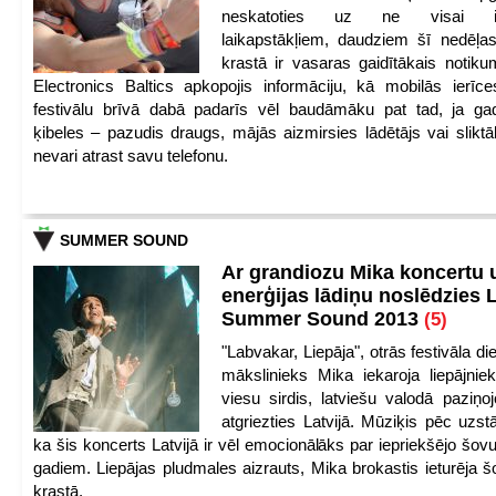
neskatoties uz ne visai iep
laikapstākļiem, daudziem šī nedēļas
krastā ir vasaras gaidītākais notik
Electronics Baltics apkopojis informāciju, kā mobilās ierīc
festivālu brīvā dabā padarīs vēl baudāmāku pat tad, ja ga
ķibeles – pazudis draugs, mājās aizmirsies lādētājs vai slikt
nevari atrast savu telefonu.
SUMMER SOUND
Ar grandiozu Mika koncertu 
enerģijas lādiņu noslēdzies
Summer Sound 2013
(5)
"Labvakar, Liepāja", otrās festivāla d
mākslinieks Mika iekaroja liepājnie
viesu sirdis, latviešu valodā paziņoj
atgriezties Latvijā. Mūziķis pēc uzst
ka šis koncerts Latvijā ir vēl emocionālāks par iepriekšējo šov
gadiem. Liepājas pludmales aizrauts, Mika brokastis ieturēja šo
krastā.