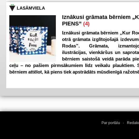
LASĀMVIELA
Iznākusi grāmata bērniem „
PIENS”
(4)
Iznākusi grāmata bērniem „Kur Ro
otrā grāmata izglītojošajā izdevum
Rodas”. Grāmata, izmantoj
ilustrācijas, vienkāršus un saprot
bērniem saistošā veidā parāda pi
ceļu – no pašiem pirmsākumiem līdz veikalu plauktiem. S
bērniem attēlot, kā piens tiek apstrādāts mūsdienīgā ražotnē
Par portālu
·
Redakc