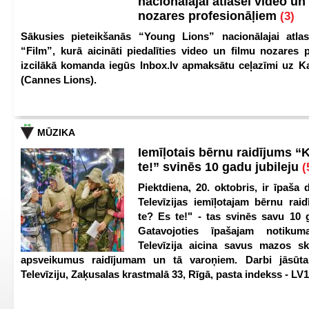
nacionālajai atlasei video un
nozares profesionāļiem
(3)
Sākusies pieteikšanās “Young Lions” nacionālajai atlas
“Film”, kurā aicināti piedalīties video un filmu nozares p
izcilākā komanda iegūs Inbox.lv apmaksātu ceļazīmi uz 
(Cannes Lions).
MŪZIKA
Iemīļotais bērnu raidījums “
te!” svinēs 10 gadu jubileju
(
Piektdiena, 20. oktobris, ir īpaša 
Televīzijas iemīļotajam bērnu ra
te? Es te!" - tas svinēs savu 10 g
Gatavojoties īpašajam notikum
Televīzija aicina savus mazos ska
apsveikumus raidījumam un tā varoņiem. Darbi jāsūta
Televīziju, Zaķusalas krastmalā 33, Rīgā, pasta indekss - LV