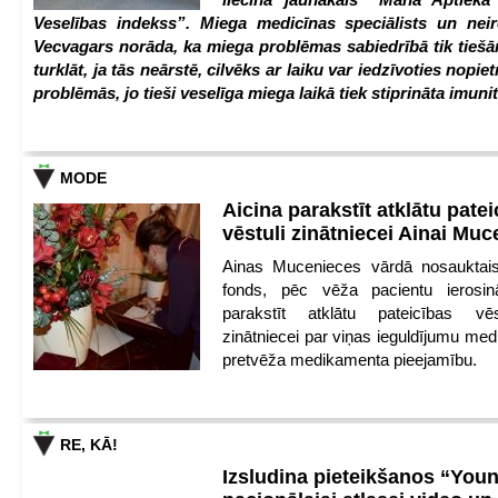
Veselības indekss”. Miega medicīnas speciālists un nei
Vecvagars norāda, ka miega problēmas sabiedrībā tik tiešām
turklāt, ja tās neārstē, cilvēks ar laiku var iedzīvoties nopie
problēmās, jo tieši veselīga miega laikā tiek stiprināta imunit
MODE
Aicina parakstīt atklātu pate
vēstuli zinātniecei Ainai Mu
Ainas Mucenieces vārdā nosauktais 
fonds, pēc vēža pacientu ierosin
parakstīt atklātu pateicības vēs
zinātniecei par viņas ieguldījumu med
pretvēža medikamenta pieejamību.
RE, KĀ!
Izsludina pieteikšanos “You