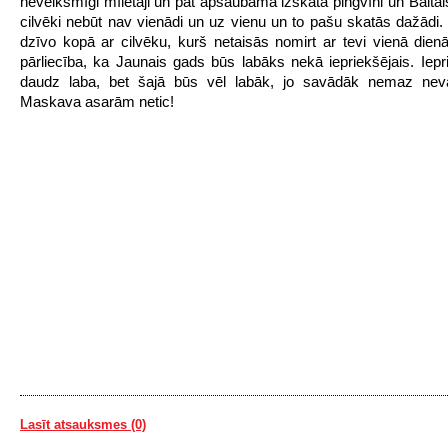
neveiksmīgi mīlētāji un pat apšaubāma izskata pingvīni un Baltais
cilvēki nebūt nav vienādi un uz vienu un to pašu skatās dažādi. 
dzīvo kopā ar cilvēku, kurš netaisās nomirt ar tevi vienā dien
pārliecība, ka Jaunais gads būs labāks nekā iepriekšējais. Iepri
daudz laba, bet šajā būs vēl labāk, jo savādāk nemaz nev
Maskava asarām netic!
Lasīt atsauksmes (0)