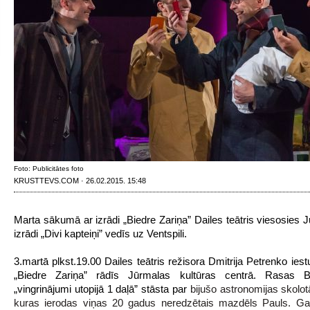
Foto: Publicitātes foto
KRUSTTEVS.COM · 26.02.2015. 15:48
Marta sākumā ar izrādi „Biedre Zariņa” Dailes teātris viesosies J
izrādi „Divi kapteiņi” vedīs uz Ventspili.
3.martā plkst.19.00 Dailes teātris režisora Dmitrija Petrenko iest
„Biedre Zariņa” rādīs Jūrmalas kultūras centrā. Rasas B
„vingrinājumi utopijā 1 daļā” stāsta par
bijušo astronomijas skolotā
kuras ierodas viņas 20 gadus neredzētais mazdēls Pauls. Ga