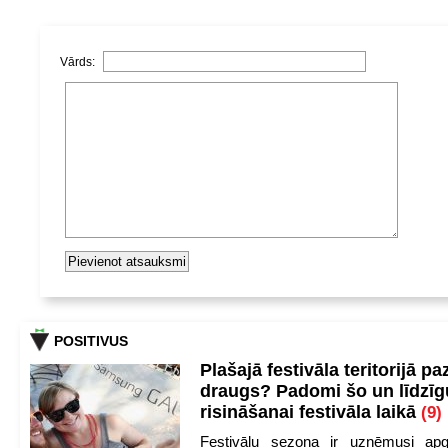
Vārds:
POSITIVUS
Plašajā festivāla teritorijā pa
draugs? Padomi šo un līdzīg
risināšanai festivāla laikā
(9)
Festivālu sezona ir uzņēmusi apg