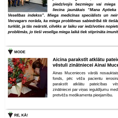
piedzīvojis bezmiegu vai miega 
liecina jaunākais “Mana Aptiek
Veselības indekss”. Miega medicīnas speciālists un nei
Vecvagars norāda, ka miega problēmas sabiedrībā tik tiešām
turklāt, ja tās neārstē, cilvēks ar laiku var iedzīvoties nopie
problēmās, jo tieši veselīga miega laikā tiek stiprināta imunit
MODE
Aicina parakstīt atklātu pate
vēstuli zinātniecei Ainai Mu
Ainas Mucenieces vārdā nosauktais 
fonds, pēc vēža pacientu ierosin
parakstīt atklātu pateicības vēs
zinātniecei par viņas ieguldījumu med
pretvēža medikamenta pieejamību.
RE, KĀ!