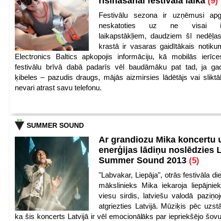
risināšanai festivāla laikā
(9)
Festivālu sezona ir uzņēmusi apg
neskatoties uz ne visai iep
laikapstākļiem, daudziem šī nedēļas
krastā ir vasaras gaidītākais notik
Electronics Baltics apkopojis informāciju, kā mobilās ierīc
festivālu brīvā dabā padarīs vēl baudāmāku pat tad, ja ga
ķibeles – pazudis draugs, mājās aizmirsies lādētājs vai slikt
nevari atrast savu telefonu.
SUMMER SOUND
Ar grandiozu Mika koncertu 
enerģijas lādiņu noslēdzies
Summer Sound 2013
(5)
"Labvakar, Liepāja", otrās festivāla d
mākslinieks Mika iekaroja liepājnie
viesu sirdis, latviešu valodā paziņoj
atgriezties Latvijā. Mūziķis pēc uzst
ka šis koncerts Latvijā ir vēl emocionālāks par iepriekšējo šov