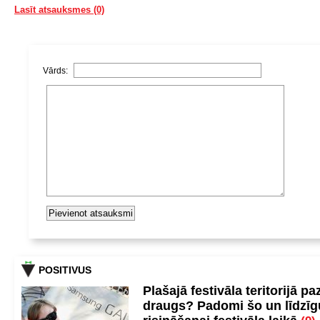
Lasīt atsauksmes (0)
Vārds:
POSITIVUS
Plašajā festivāla teritorijā pa
draugs? Padomi šo un līdzīg