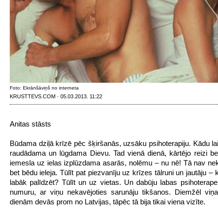
Foto: Ekrānšāviņš no interneta
KRUSTTEVS.COM · 05.03.2013. 11:22
Anitas stāsts
Būdama dziļā krīzē pēc šķiršanās, uzsāku psihoterapiju. Kādu lai
raudādama un lūgdama Dievu. Tad vienā dienā, kārtējo reizi 
iemesla uz ielas izplūzdama asarās, nolēmu – nu nē! Tā nav ne
bet bēdu ieleja. Tūlīt pat piezvanīju uz krīzes tālruni un jautāju 
labāk palīdzēt? Tūlīt un uz vietas. Un dabūju labas psihoterapei
numuru, ar viņu nekavējoties sarunāju tikšanos. Diemžēl viņ
dienām devās prom no Latvijas, tāpēc tā bija tikai viena vizīte.