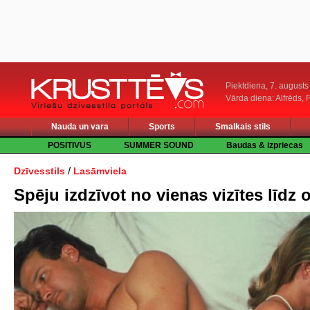
Piektdiena, 7. augusts
Vārda diena: Alfrēds, 
Nauda un vara
Sports
Smalkais stils
POSITIVUS
SUMMER SOUND
Baudas & izpriecas
/
Dzīvesstils
Lasāmviela
Spēju izdzīvot no vienas vizītes līdz o