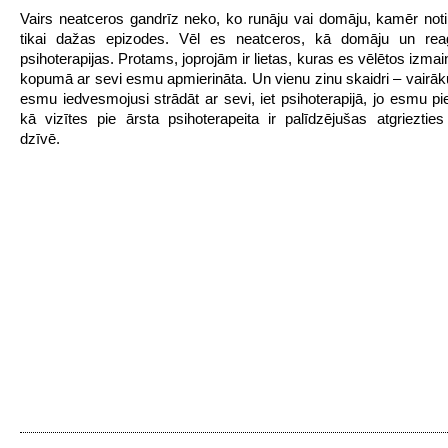
Vairs neatceros gandrīz neko, ko runāju vai domāju, kamēr notik
tikai dažas epizodes. Vēl es neatceros, kā domāju un rea
psihoterapijas. Protams, joprojām ir lietas, kuras es vēlētos izmain
kopumā ar sevi esmu apmierināta. Un vienu zinu skaidri – vairāk
esmu iedvesmojusi strādāt ar sevi, iet psihoterapijā, jo esmu p
kā vizītes pie ārsta psihoterapeita ir palīdzējušas atgriezties 
dzīvē.