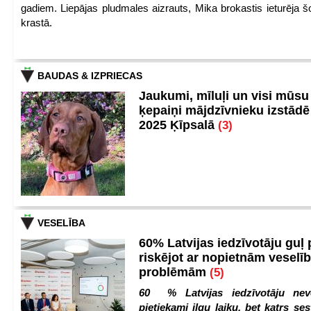
gadiem. Liepājas pludmales aizrauts, Mika brokastis ieturēja šo
krastā.
BAUDAS & IZPRIECAS
Jaukumi, mīluļi un visi mūsu
ķepaiņi mājdzīvnieku izstād
2025 Ķīpsalā
(3)
VESELĪBA
60% Latvijas iedzīvotāju guļ
riskējot ar nopietnām veselī
problēmām
(5)
60 % Latvijas iedzīvotāju nev
pietiekami ilgu laiku, bet katrs ses