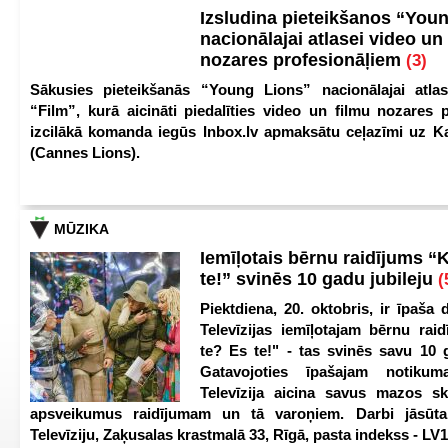
Izsludina pieteikšanos “You
nacionālajai atlasei video un
nozares profesionāļiem
(3)
Sākusies pieteikšanās “Young Lions” nacionālajai atlas
“Film”, kurā aicināti piedalīties video un filmu nozares p
izcilākā komanda iegūs Inbox.lv apmaksātu ceļazīmi uz 
(Cannes Lions).
MŪZIKA
Iemīļotais bērnu raidījums “
te!” svinēs 10 gadu jubileju
(
Piektdiena, 20. oktobris, ir īpaša 
Televīzijas iemīļotajam bērnu ra
te? Es te!" - tas svinēs savu 10 g
Gatavojoties īpašajam notikum
Televīzija aicina savus mazos ska
apsveikumus raidījumam un tā varoņiem. Darbi jāsūta
Televīziju, Zaķusalas krastmalā 33, Rīgā, pasta indekss - LV