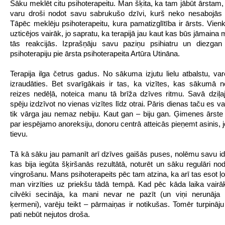
Sāku meklēt citu psihoterapeitu. Man šķita, ka tam jābūt ārstam,
varu droši nodot savu sabrukušo dzīvi, kurš neko nesabojās 
Tāpēc meklēju psihoterapeitu, kura pamatizglītība ir ārsts. Vien
uzticējos vairāk, jo sapratu, ka terapijā jau kaut kas būs jāmaina
tās reakcijās. Izprašņāju savu paziņu psihiatru un diezgan
psihoterapiju pie ārsta psihoterapeita Artūra Utināna.
Terapija ilga četrus gadus. No sākuma izjutu lielu atbalstu, varē
izraudāties. Bet svarīgākais ir tas, ka vizītes, kas sākumā n
reizes nedēļā, noteica manu tā brīža dzīves ritmu. Savā dziļa
spēju izdzīvot no vienas vizītes līdz otrai. Pāris dienas taču es var
tik vārga jau nemaz nebiju. Kaut gan – biju gan. Ģimenes ārste
par iespējamo anoreksiju, donoru centrā atteicās pieņemt asinis, 
tievu.
Tā kā sāku jau pamanīt arī dzīves gaišās puses, nolēmu savu ide
kas bija iegūta šķiršanās rezultātā, noturēt un sāku regulāri nod
vingrošanu. Mans psihoterapeits pēc tam atzina, ka arī tas esot ļot
man virzīties uz priekšu tādā tempā. Kad pēc kāda laika vairā
cilvēki secināja, ka mani nevar ne pazīt (un viņi nerunāja 
ķermeni), varēju teikt – pārmaiņas ir notikušas. Tomēr turpināju 
pati nebūt nejutos droša.