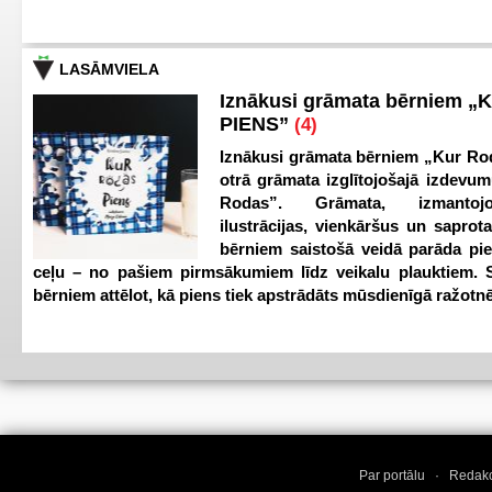
LASĀMVIELA
Iznākusi grāmata bērniem „
PIENS”
(4)
Iznākusi grāmata bērniem „Kur Ro
otrā grāmata izglītojošajā izdevum
Rodas”. Grāmata, izmantoj
ilustrācijas, vienkāršus un saprot
bērniem saistošā veidā parāda pi
ceļu – no pašiem pirmsākumiem līdz veikalu plauktiem. S
bērniem attēlot, kā piens tiek apstrādāts mūsdienīgā ražotnē
Par portālu
·
Redakc