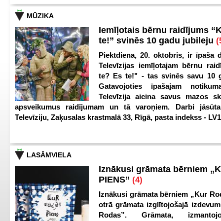
MŪZIKA
Iemīļotais bērnu raidījums “
te!” svinēs 10 gadu jubileju
(
Piektdiena, 20. oktobris, ir īpaša 
Televīzijas iemīļotajam bērnu ra
te? Es te!" - tas svinēs savu 10 g
Gatavojoties īpašajam notikum
Televīzija aicina savus mazos ska
apsveikumus raidījumam un tā varoņiem. Darbi jāsūta
Televīziju, Zaķusalas krastmalā 33, Rīgā, pasta indekss - LV
LASĀMVIELA
Iznākusi grāmata bērniem „
PIENS”
(4)
Iznākusi grāmata bērniem „Kur Ro
otrā grāmata izglītojošajā izdevum
Rodas”. Grāmata, izmantoj