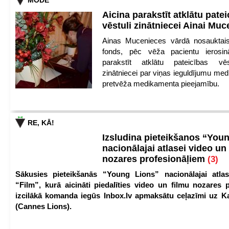
MODE
Aicina parakstīt atklātu pate
vēstuli zinātniecei Ainai Mu
Ainas Mucenieces vārdā nosauktais 
fonds, pēc vēža pacientu ierosin
parakstīt atklātu pateicības vēs
zinātniecei par viņas ieguldījumu med
pretvēža medikamenta pieejamību.
RE, KĀ!
Izsludina pieteikšanos “You
nacionālajai atlasei video un
nozares profesionāļiem
(3)
Sākusies pieteikšanās “Young Lions” nacionālajai atlas
“Film”, kurā aicināti piedalīties video un filmu nozares p
izcilākā komanda iegūs Inbox.lv apmaksātu ceļazīmi uz 
(Cannes Lions).