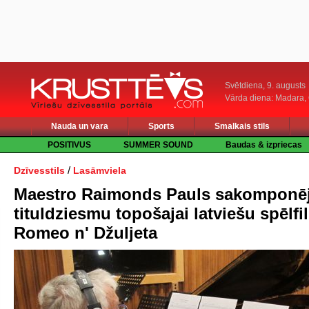
Svētdiena, 9. augusts
Vārda diena: Madara
Nauda un vara
Sports
Smalkais stils
POSITIVUS
SUMMER SOUND
Baudas & izpriecas
/
Dzīvesstils
Lasāmviela
Maestro Raimonds Pauls sakomponēj
tituldziesmu topošajai latviešu spēlfi
Romeo n' Džuljeta