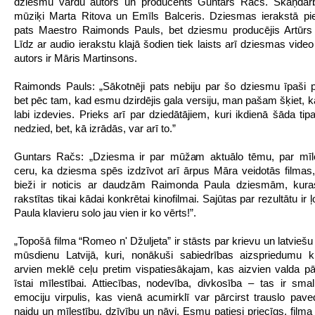
dziesmu vārdu autors un producents Guntars Račs. Skaņdarba 
mūziķi Marta Ritova un Emīls Balceris.
Dziesmas ierakstā pied
pats Maestro Raimonds Pauls, bet dziesmu producējis Artūrs 
Līdz ar audio ierakstu klajā šodien tiek laists arī dziesmas video
autors ir Māris Martinsons.
Raimonds Pauls: „Sākotnēji pats nebiju par šo dziesmu īpaši pā
bet pēc tam, kad esmu dzirdējis gala versiju, man pašam šķiet, ka
labi izdevies. Prieks arī par dziedātājiem, kuri ikdienā šāda ti
nedzied, bet, kā izrādās, var arī to.”
Guntars Račs: „Dziesma ir par mūžam aktuālo tēmu, par mīles
ceru, ka dziesma spēs izdzīvot arī ārpus Māra veidotās filmas, 
bieži ir noticis ar daudzām Raimonda Paula dziesmām, kuras
rakstītas tikai kādai konkrētai kinofilmai. Sajūtas par rezultātu ir ļ
Paula klavieru solo jau vien ir ko vērts!”.
„
Topošā filma
“
Romeo n
'
Džuljeta” ir stāsts par krievu un latvieš
mūsdienu Latvijā, kuri, nonākuši sabiedrības aizspriedumu k
arvien meklē ceļu pretim vispatiesākajam, kas aizvien valda pā
īstai mīlestībai. Attiecības, nodevība, divkosība – tas ir sma
emociju virpulis, kas vienā acumirklī var pārcirst trauslo pave
naidu un mīlestību, dzīvību un nāvi. Esmu patiesi priecīgs, filma j