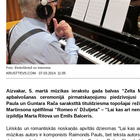
Foto: Ekrānšāviņš no interneta
KRUSTTEVS.COM · 07.03.2014. 11:05
Aizvakar, 5. martā mūzikas ierakstu gada balvas “Zelta 
apbalvošanas ceremonijā pirmatskaņojumu piedzīvojusi
Paula un Gunt
ara Rača sarakstītā tituldziesma topošajai re
Martinsona spēlfilmai “Romeo n' Džuljeta” – “Lai kas arī nen
izpildīja Marta Ritova un Emīls Balceris.
Liriskās un romantiskās noskaņās apvītās dziesmas “Lai kas ar
mūzikas autors ir komponists Raimonds Pauls, bet teksta autors