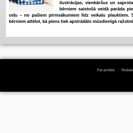
ilustrācijas, vienkāršus un saprot
bērniem saistošā veidā parāda pi
ceļu – no pašiem pirmsākumiem līdz veikalu plauktiem. S
bērniem attēlot, kā piens tiek apstrādāts mūsdienīgā ražotnē
Par portālu
·
Redakc