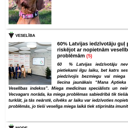
VESELĪBA
60% Latvijas iedzīvotāju guļ
riskējot ar nopietnām veselī
problēmām
(5)
60 % Latvijas iedzīvotāju nev
pietiekami ilgu laiku, bet katrs ses
piedzīvojis bezmiegu vai miega 
liecina jaunākais “Mana Aptiek
Veselības indekss”. Miega medicīnas speciālists un nei
Vecvagars norāda, ka miega problēmas sabiedrībā tik tiešām
turklāt, ja tās neārstē, cilvēks ar laiku var iedzīvoties nopie
problēmās, jo tieši veselīga miega laikā tiek stiprināta imunit