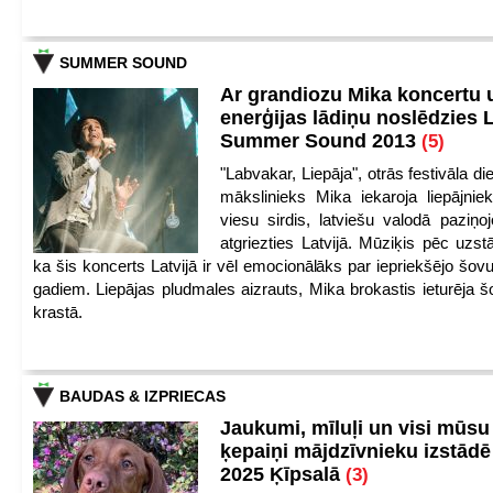
SUMMER SOUND
Ar grandiozu Mika koncertu 
enerģijas lādiņu noslēdzies
Summer Sound 2013
(5)
"Labvakar, Liepāja", otrās festivāla d
mākslinieks Mika iekaroja liepājnie
viesu sirdis, latviešu valodā paziņoj
atgriezties Latvijā. Mūziķis pēc uzst
ka šis koncerts Latvijā ir vēl emocionālāks par iepriekšējo šov
gadiem. Liepājas pludmales aizrauts, Mika brokastis ieturēja šo
krastā.
BAUDAS & IZPRIECAS
Jaukumi, mīluļi un visi mūsu
ķepaiņi mājdzīvnieku izstād
2025 Ķīpsalā
(3)