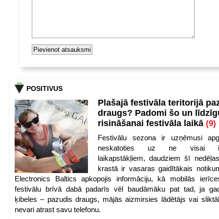
POSITIVUS
Plašajā festivāla teritorijā pa
draugs? Padomi šo un līdzīg
risināšanai festivāla laikā
(9)
Festivālu sezona ir uzņēmusi apg
neskatoties uz ne visai iep
laikapstākļiem, daudziem šī nedēļas
krastā ir vasaras gaidītākais notik
Electronics Baltics apkopojis informāciju, kā mobilās ierīc
festivālu brīvā dabā padarīs vēl baudāmāku pat tad, ja ga
ķibeles – pazudis draugs, mājās aizmirsies lādētājs vai slikt
nevari atrast savu telefonu.