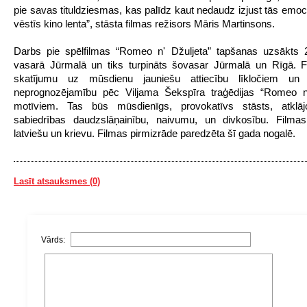
pie savas tituldziesmas, kas palīdz kaut nedaudz izjust tās emoci
vēstīs kino lenta”, stāsta filmas režisors Māris Martinsons.
Darbs pie spēlfilmas “Romeo n
'
Džuljeta” tapšanas uzsākts 
vasarā Jūrmalā un tiks turpināts šovasar Jūrmalā un Rīgā. F
skatījumu uz mūsdienu jauniešu attiecību līkločiem un 
neprognozējamību pēc Viljama Šekspīra traģēdijas “Romeo 
motīviem. Tas būs mūsdienīgs, provokatīvs stāsts, atklājo
sabiedrības daudzslāņainību, naivumu, un divkosību. Filma
latviešu un krievu. Filmas pirmizrāde paredzēta šī gada nogalē.
Lasīt atsauksmes (0)
Vārds: