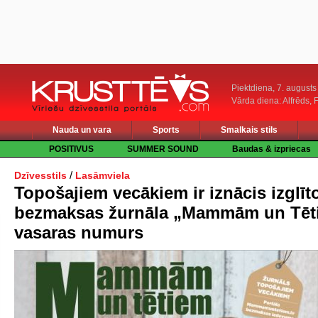
Piektdiena, 7. augusts
Vārda diena: Alfrēds, 
Nauda un vara
Sports
Smalkais stils
POSITIVUS
SUMMER SOUND
Baudas & izpriecas
/
Dzīvesstils
Lasāmviela
Topošajiem vecākiem ir iznācis izglīt
bezmaksas žurnāla „Mammām un Tēt
vasaras numurs