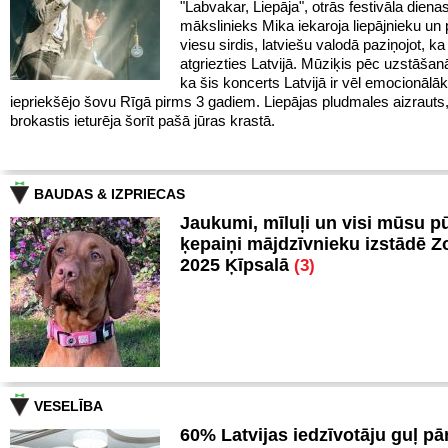
"Labvakar, Liepāja", otrās festivāla diena
mākslinieks Mika iekaroja liepājnieku un 
viesu sirdis, latviešu valodā paziņojot, ka 
atgriezties Latvijā. Mūziķis pēc uzstāšan
ka šis koncerts Latvijā ir vēl emocionālā
iepriekšējo šovu Rīgā pirms 3 gadiem. Liepājas pludmales aizrauts
brokastis ieturēja šorīt pašā jūras krastā.
BAUDAS & IZPRIECAS
Jaukumi, mīluļi un visi mūsu p
ķepaiņi mājdzīvnieku izstādē 
2025 Ķīpsalā
(3)
VESELĪBA
60% Latvijas iedzīvotāju guļ pā