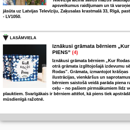
apsveikumus raidījumam un tā varoņi
jāsūta uz Latvijas Televīziju, Zaķusalas krastmalā 33, Rīgā, pas
- LV1050.
LASĀMVIELA
Iznākusi grāmata bērniem „Ku
PIENS”
(4)
Iznākusi grāmata bērniem „Kur Rodas
otrā grāmata izglītojošajā izdevumu sē
Rodas”. Grāmata, izmantojot krāšņas
ilustrācijas, vienkāršus un saprotamus
bērniem saistošā veidā parāda piena 
ceļu – no pašiem pirmsākumiem līdz v
plauktiem. Svarīgākais ir bērniem attēlot, kā piens tiek apstrād
mūsdienīgā ražotnē.