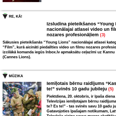
RE, KĀ!
Izsludina pieteikšanos “Young
nacionālajai atlasei video un fi
nozares profesionāļiem
(3)
Sākusies pieteikšanās “Young Lions” nacionālajai atlasei kateg
“Film”, kurā aicināti piedalīties video un filmu nozares profesio
izcilākā komanda iegūs Inbox.lv apmaksātu ceļazīmi uz Kann
(Cannes Lions).
MŪZIKA
Iemīļotais bērnu raidījums “Ka
te!” svinēs 10 gadu jubileju
(5)
Piektdiena, 20. oktobris, ir īpaša diena
Televīzijas iemīļotajam bērnu raidīju
te? Es te!" - tas svinēs savu 10 gadu ju
Gatavojoties īpašajam notikumam, Lat
Televīzija aicina savus mazos skatītāju