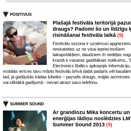
POSITIVUS
Plašajā festivāla teritorijā pazu
draugs? Padomi šo un līdzīgu 
risināšanai festivāla laikā
(9)
Festivālu sezona ir uzņēmusi apgriezien
neskatoties uz ne visai iepriecinošiem
laikapstākļiem, daudziem šī nedēļas noga
krastā ir vasaras gaidītākais notikums,
Electronics Baltics apkopojis informāciju,
mobilās ierīces tavu mīļoto festivālu brīvā dabā padarīs vēl baudā
tad, ja gadījušās kādas ķibeles – pazudis draugs, mājās aizmirsies 
vai sliktākā gadījumā - nevari atrast savu telefonu.
SUMMER SOUND
Ar grandiozu Mika koncertu un 
enerģijas lādiņu noslēdzies LM
Summer Sound 2013
(5)