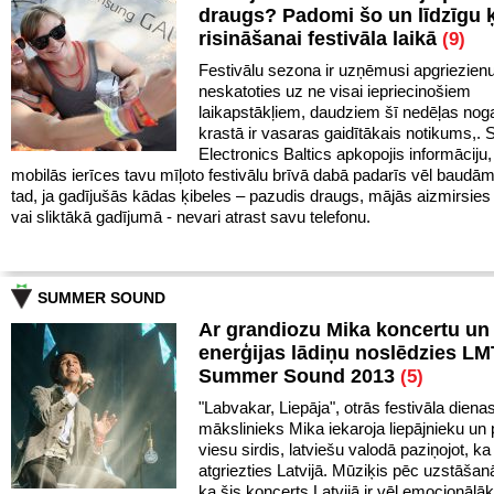
draugs? Padomi šo un līdzīgu 
risināšanai festivāla laikā
(9)
Festivālu sezona ir uzņēmusi apgriezien
neskatoties uz ne visai iepriecinošiem
laikapstākļiem, daudziem šī nedēļas noga
krastā ir vasaras gaidītākais notikums,
Electronics Baltics apkopojis informāciju,
mobilās ierīces tavu mīļoto festivālu brīvā dabā padarīs vēl baudā
tad, ja gadījušās kādas ķibeles – pazudis draugs, mājās aizmirsies 
vai sliktākā gadījumā - nevari atrast savu telefonu.
SUMMER SOUND
Ar grandiozu Mika koncertu un 
enerģijas lādiņu noslēdzies LM
Summer Sound 2013
(5)
"Labvakar, Liepāja", otrās festivāla diena
mākslinieks Mika iekaroja liepājnieku un 
viesu sirdis, latviešu valodā paziņojot, ka 
atgriezties Latvijā. Mūziķis pēc uzstāšan
ka šis koncerts Latvijā ir vēl emocionālā