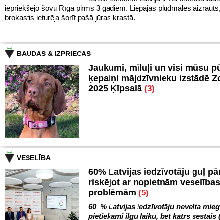
iepriekšējo šovu Rīgā pirms 3 gadiem. Liepājas pludmales aizrauts
brokastis ieturēja šorīt pašā jūras krastā.
BAUDAS & IZPRIECAS
Jaukumi, mīluļi un visi mūsu p
ķepaiņi mājdzīvnieku izstādē 
2025 Ķīpsalā
(3)
VESELĪBA
60% Latvijas iedzīvotāju guļ pā
riskējot ar nopietnām veselības
problēmām
(5)
60 % Latvijas iedzīvotāju nevelta mie
pietiekami ilgu laiku, bet katrs sestais 