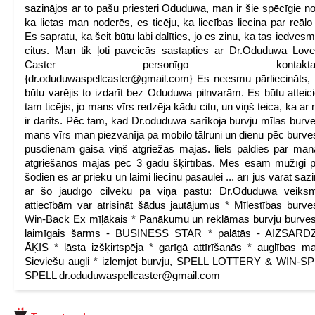
sazinājos ar to pašu priesteri Oduduwa, man ir šie spēcīgie n
ka lietas man noderēs, es ticēju, ka liecības liecina par reālo 
Es sapratu, ka šeit būtu labi dalīties, jo es zinu, ka tas iedvesm
citus. Man tik ļoti paveicās sastapties ar Dr.Oduduwa Love
Caster personīgo kontaktadre
{dr.oduduwaspellcaster@gmail.com} Es neesmu pārliecināts,
būtu varējis to izdarīt bez Oduduwa pilnvarām. Es būtu atteic
tam ticējis, jo mans vīrs redzēja kādu citu, un viņš teica, ka a
ir darīts. Pēc tam, kad Dr.oduduwa sarīkoja burvju mīlas burve
mans vīrs man piezvanīja pa mobilo tālruni un dienu pēc burve
pusdienām gaisā viņš atgriežas mājās. liels paldies par man
atgriešanos mājās pēc 3 gadu šķirtības. Mēs esam mūžīgi p
šodien es ar prieku un laimi liecinu pasaulei ... arī jūs varat saz
ar šo jaudīgo cilvēku pa viņa pastu: Dr.Oduduwa veiks
attiecībām var atrisināt šādus jautājumus * Mīlestības burve
Win-Back Ex mīļākais * Panākumu un reklāmas burvju burves
laimīgais šarms - BUSINESS STAR * palātās - AIZSARD
ĀĶIS * lāsta izšķirtspēja * garīgā attīrīšanās * auglības ma
Sieviešu augļi * izlemjot burvju, SPELL LOTTERY & WIN-S
SPELL dr.oduduwaspellcaster@gmail.com