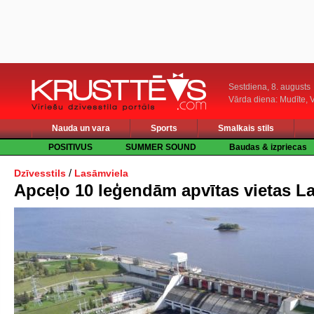
Sestdiena, 8. augusts
Vārda diena: Mudīte, V
Nauda un vara
Sports
Smalkais stils
POSITIVUS
SUMMER SOUND
Baudas & izpriecas
/
Dzīvesstils
Lasāmviela
Apceļo 10 leģendām apvītas vietas La