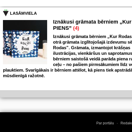
LASĀMVIELA
Iznākusi grāmata bērniem „Ku
PIENS”
(4)
Iznākusi grāmata bērniem „Kur Rodas
otrā grāmata izglītojošajā izdevumu sē
Rodas”. Grāmata, izmantojot krāšņas
ilustrācijas, vienkāršus un saprotamus
bērniem saistošā veidā parāda piena 
ceļu – no pašiem pirmsākumiem līdz v
plauktiem. Svarīgākais ir bērniem attēlot, kā piens tiek apstrād
mūsdienīgā ražotnē.
Par portālu
·
Redakc