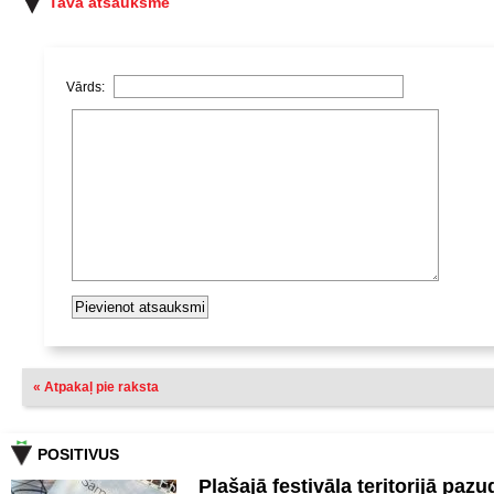
Tava atsauksme
Vārds:
« Atpakaļ pie raksta
POSITIVUS
Plašajā festivāla teritorijā pazu