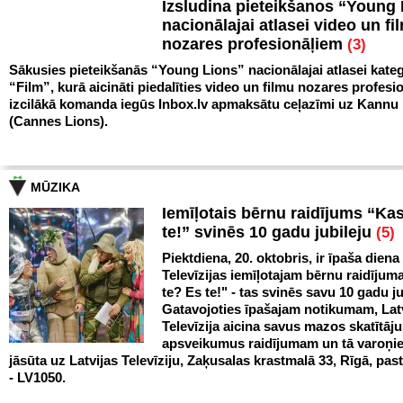
Izsludina pieteikšanos “Young
nacionālajai atlasei video un fi
nozares profesionāļiem
(3)
Sākusies pieteikšanās “Young Lions” nacionālajai atlasei kateg
“Film”, kurā aicināti piedalīties video un filmu nozares profesio
izcilākā komanda iegūs Inbox.lv apmaksātu ceļazīmi uz Kann
(Cannes Lions).
MŪZIKA
Iemīļotais bērnu raidījums “Ka
te!” svinēs 10 gadu jubileju
(5)
Piektdiena, 20. oktobris, ir īpaša diena
Televīzijas iemīļotajam bērnu raidīju
te? Es te!" - tas svinēs savu 10 gadu ju
Gatavojoties īpašajam notikumam, Lat
Televīzija aicina savus mazos skatītāju
apsveikumus raidījumam un tā varoņi
jāsūta uz Latvijas Televīziju, Zaķusalas krastmalā 33, Rīgā, pas
- LV1050.