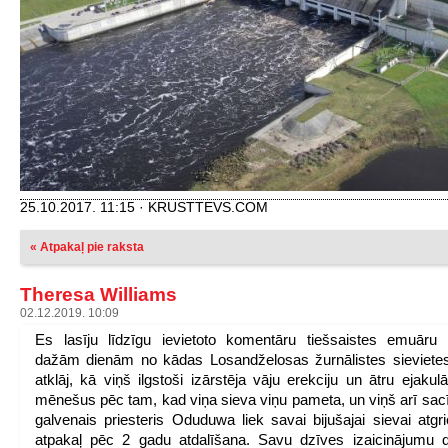
25.10.2017. 11:15 · KRUSTTEVS.COM
« Atpakaļ pie raksta
Theresa Williams
02.12.2019. 10:09
Es lasīju līdzīgu ievietoto komentāru tiešsaistes emuāru
dažām dienām no kādas Losandželosas žurnālistes sieviete
atklāj, kā viņš ilgstoši izārstēja vāju erekciju un ātru ejakulā
mēnešus pēc tam, kad viņa sieva viņu pameta, un viņš arī sacī
galvenais priesteris Oduduwa liek savai bijušajai sievai atgri
atpakaļ pēc 2 gadu atdalīšana. Savu dzīves izaicinājumu 