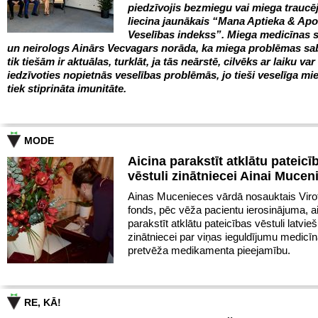
piedzīvojis bezmiegu vai miega trauc
liecina jaunākais “Mana Aptieka & Ap
Veselības indekss”. Miega medicīnas s
un neirologs Ainārs Vecvagars norāda, ka miega problēmas sa
tik tiešām ir aktuālas, turklāt, ja tās neārstē, cilvēks ar laiku var
iedzīvoties nopietnās veselības problēmās, jo tieši veselīga mie
tiek stiprināta imunitāte.
MODE
Aicina parakstīt atklātu pateicī
vēstuli zinātniecei Ainai Mucen
Ainas Mucenieces vārdā nosauktais Virot
fonds, pēc vēža pacientu ierosinājuma, a
parakstīt atklātu pateicības vēstuli latvie
zinātniecei par viņas ieguldījumu medicīn
pretvēža medikamenta pieejamību.
RE, KĀ!