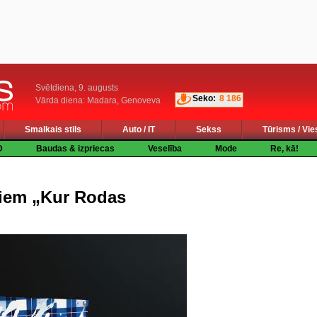
Svētdiena, 9. augusts
Seko:
8 186
Vārda diena: Madara, Genoveva
Smalkais stils
Auto / IT
Sekss
Tūrisms / Vie
D
Baudas & izpriecas
Veselība
Mode
Re, kā!
niem „Kur Rodas