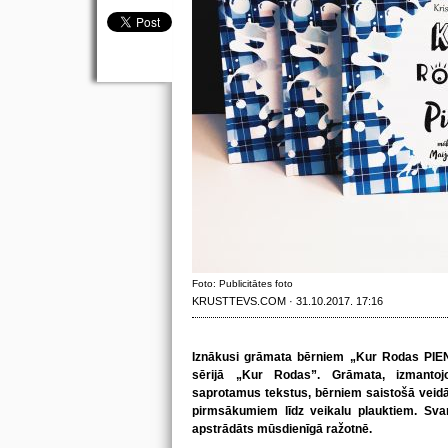
Foto: Publicitātes foto
KRUSTTEVS.COM · 31.10.2017. 17:16
Iznākusi grāmata bērniem „Kur Rodas PIEN
sērijā „Kur Rodas”. Grāmata, izmantojo
saprotamus tekstus, bērniem saistošā veid
pirmsākumiem līdz veikalu plauktiem. Svar
apstrādāts mūsdienīgā ražotnē.