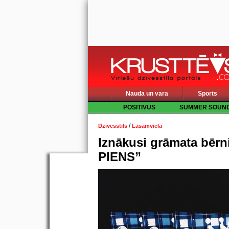
Nauda un vara
Sports
POSITIVUS
SUMMER SOUN
/
Dzīvesstils
Lasāmviela
Iznākusi grāmata bēr
PIENS”