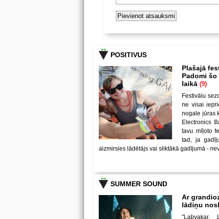
POSITIVUS
Plašajā fes
Padomi šo u
laikā
(9)
Festivālu sez
ne visai iepr
nogale jūras 
Electronics B
tavu mīļoto 
tad, ja gadī
aizmirsies lādētājs vai sliktākā gadījumā - nev
SUMMER SOUND
Ar grandio
lādiņu no
"Labvakar, 