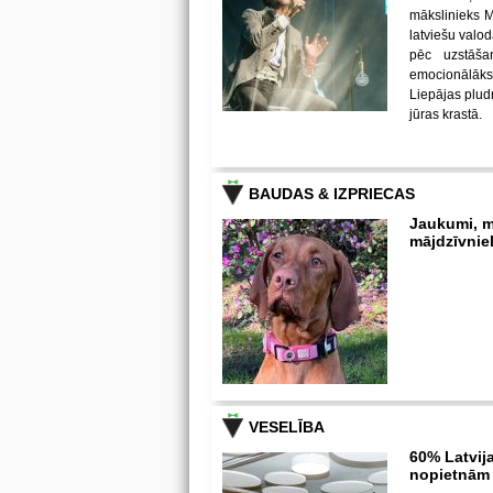
mākslinieks Mi
latviešu valod
pēc uzstāša
emocionālāks
Liepājas pludm
jūras krastā.
BAUDAS & IZPRIECAS
Jaukumi, m
mājdzīvnie
VESELĪBA
60% Latvija
nopietnām