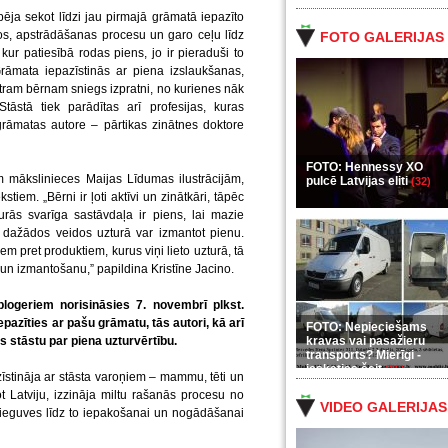
a sekot līdzi jau pirmajā grāmatā iepazīto
os, apstrādāšanas procesu un garo ceļu līdz
FOTO GALERIJAS
ur patiesībā rodas piens, jo ir pieraduši to
rāmata iepazīstinās ar piena izslaukšanas,
tram bērnam sniegs izpratni, no kurienes nāk
tāstā tiek parādītas arī profesijas, kuras
grāmatas autore – pārtikas zinātnes doktore
FOTO: Hennessy XO
 mākslinieces Maijas Līdumas ilustrācijām,
pulcē Latvijas eliti
(32)
iem. „Bērni ir ļoti aktīvi un zinātkāri, tāpēc
rās svarīga sastāvdaļa ir piens, lai mazie
n dažādos veidos uzturā var izmantot pienu.
m pret produktiem, kurus viņi lieto uzturā, tā
 un izmantošanu,” papildina Kristīne Jacino.
logeriem norisināsies 7. novembrī plkst.
pazīties ar pašu grāmatu, tās autori, kā arī
FOTO: Nepieciešams
s stāstu par piena uzturvērtību.
kravas vai pasažieru
transports? Mierīgi -
ieskaties šeit
(35)
īstināja ar stāsta varoņiem – mammu, tēti un
ot Latviju, izzināja miltu rašanās procesu no
VIDEO GALERIJAS
ieguves līdz to iepakošanai un nogādāšanai