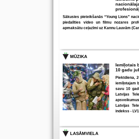
nacionālaja
profesionā
Sākusies pieteikšanās “Young Lions” nacion
piedalīties video un filmu nozares prof
apmaksātu ceļazīmi uz Kannu Lauvām (Can
MŪZIKA
Iemīļotais 
10 gadu ju
Piektdiena, 2
iemīļotajam 
savu 10 gadu
Latvijas Tel
apsveikumus 
Latvijas Tel
indekss - LV
LASĀMVIELA