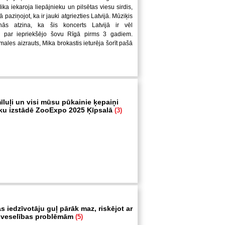
ka iekaroja liepājnieku un pilsētas viesu sirdis,
ā paziņojot, ka ir jauki atgriezties Latvijā. Mūziķis
nās atzina, ka šis koncerts Latvijā ir vēl
 par iepriekšējo šovu Rīgā pirms 3 gadiem.
ales aizrauts, Mika brokastis ieturēja šorīt pašā
īluļi un visi mūsu pūkainie ķepaiņi
ku izstādē ZooExpo 2025 Ķīpsalā
(3)
s iedzīvotāju guļ pārāk maz, riskējot ar
 veselības problēmām
(5)