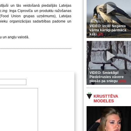
juši un tās veidošanā piedalījās Latvijas
c.ing.
Inga Ciproviča un produktu ražošanas
 (Food Union grupas uzņēmums), Latvijas
mnieku organizācijas sadarbības padome un
VIDEO: Izcili! Neganta
vārna kārtīgi pārmāca
kaķi
(37)
evu un angļu valodā.
VIDEO: Smieklīgi!
Piedzērusies vāvere
plosās pa sniegu
(255)
KRUSTTĒVA
MODELES