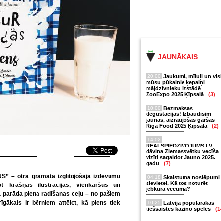
JAUNĀKAIS
20:00
Jaukumi, mīluļi un vis
mūsu pūkainie ķepaiņi
mājdzīvnieku izstādē
ZooExpo 2025 Ķīpsalā
(3)
10:00
Bezmaksas
degustācijas! Izbaudīsim
jaunas, aizraujošas garšas
Riga Food 2025 Ķīpsalā
(2)
14:02
REALSPIEDZIVOJUMS.LV
dāvina Ziemassvētku vecīša
vizīti sagaidot Jauno 2025.
gadu
(7)
S” – otrā grāmata izglītojošajā izdevumu
04:18
Skaistuma noslēpumi
sievietei. Kā tos noturēt
t krāšņas ilustrācijas, vienkāršus un
jebkurā vecumā?
ā parāda piena radīšanas ceļu – no pašiem
īgākais ir bērniem attēlot, kā piens tiek
10:25
Latvijā populārākās
tiešsaistes kazino spēles
(1