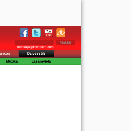
redakcija@krusttevs.com
snīcas
Dzīvesstils
Mūzika
Lasāmviela