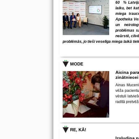
60 % Latvija
laiku, bet ka
miega trauc
Apotheka Ves
un neirolo
problēmas sab
neārstē, cilv
problēmās, jo tieši veselīga miega laikā tiek
MODE
Aicina para
zinātniece
Ainas Muceni
vēža pacientu 
vēstuli latvi
radītā pretvē
RE, KĀ!
Izsludina 