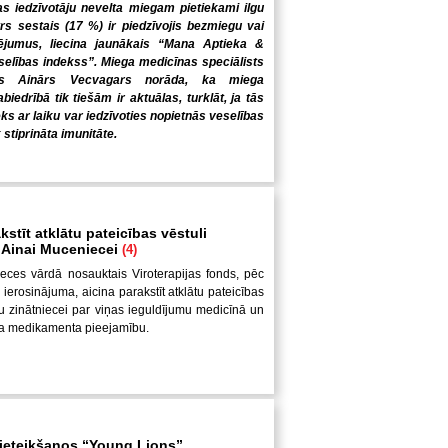
s iedzīvotāju nevelta miegam pietiekami ilgu
trs sestais (17 %) ir piedzīvojis bezmiegu vai
ējumus, liecina jaunākais “Mana Aptieka &
elības indekss”. Miega medicīnas speciālists
gs Ainārs Vecvagars norāda, ka miega
iedrībā tik tiešām ir aktuālas, turklāt, ja tās
ēks ar laiku var iedzīvoties nopietnās veselības
 stiprināta imunitāte.
kstīt atklātu pateicības vēstuli
i Ainai Muceniecei
(4)
eces vārdā nosauktais Viroterapijas fonds, pēc
ierosinājuma, aicina parakstīt atklātu pateicības
ešu zinātniecei par viņas ieguldījumu medicīnā un
ža medikamenta pieejamību.
pieteikšanos “Young Lions”