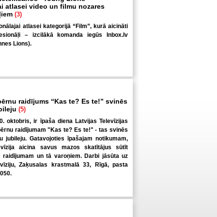
i atlasei video un filmu nozares
ļiem
(3)
ālajai atlasei kategorijā “Film”, kurā aicināti
esionāļi – izcilākā komanda iegūs Inbox.lv
nes Lions).
bērnu raidījums “Kas te? Es te!” svinēs
bileju
(5)
0. oktobris, ir īpaša diena Latvijas Televīzijas
bērnu raidījumam "Kas te? Es te!" - tas svinēs
 jubileju. Gatavojoties īpašajam notikumam,
evīzija aicina savus mazos skatītājus sūtīt
raidījumam un tā varoņiem. Darbi jāsūta uz
evīziju, Zaķusalas krastmalā 33, Rīgā, pasta
1050.