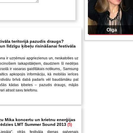
Olga
tivāla teritorijā pazudis draugs?
n līdzīgu ķibeļu risināšanai festivāla
ona ir uzņēmusi apgriezienus un, neskatoties uz
iecinošiem laikapstākļiem, daudziem šī nedēļas
krastā ir vasaras gaidītākais notikums,. Samsung
altics apkopojis informāciju, kā mobilās ierīces
festivālu brīvā dabā padarīs vēl baudāmāku pat
jušās kādas ķibeles – pazudis draugs, mājās
ari atrast savu telefonu.
zu Mika koncertu un krietnu enerģijas
slēdzies LMT Summer Sound 2013
(5)
Liepāja", otrās festivāla dienas galvenais