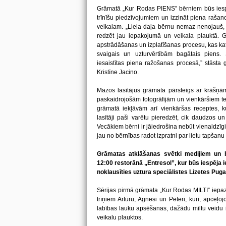
Grāmatā „Kur Rodas PIENS” bērniem būs iespēj
trīnīšu piedzīvojumiem un izzināt piena rašan
veikalam. „Liela daļa bērnu nemaz nenojauš, k
redzēt jau iepakojumā un veikala plauktā. G
apstrādāšanas un izplatīšanas procesu, kas ka
svaigais un uzturvērtībām bagātais piens. S
iesaistītas piena ražošanas procesā,” stāsta 
Kristīne Jacino.
Mazos lasītājus grāmata pārsteigs ar krāšņām
paskaidrojošām fotogrāfijām un vienkāršiem tekst
grāmatā iekļāvām arī vienkāršas receptes, ku
lasītāji paši varētu pieredzēt, cik daudzos u
Vecākiem bērni ir jāiedrošina nebūt vienaldzīgie
jau no bērnības radot izpratni par lietu tapšanu
Grāmatas atklāšanas svētki medijiem un b
12:00 restorānā „Entresol”, kur būs iespēja ie
noklausīties uztura speciālistes Lizetes Puga
Sērijas pirmā grāmata „Kur Rodas MILTI” iepaz
trīņiem Artūru, Agnesi un Pēteri, kuri, apceļoj
labības lauku apsēšanas, dažādu miltu veidu 
veikalu plauktos.