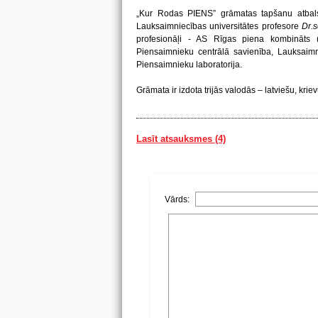
„Kur Rodas PIENS” grāmatas tapšanu atbalstī
Lauksaimniecības universitātes profesore
Dr.s
profesionāļi - AS Rīgas piena kombināts
Piensaimnieku centrālā savienība, Lauksai
Piensaimnieku laboratorija.
Grāmata ir izdota trijās valodās – latviešu, kri
Lasīt atsauksmes (4)
Vārds: