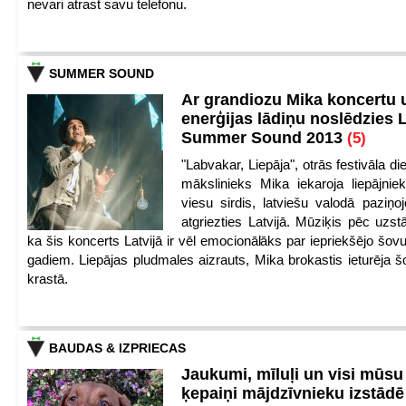
nevari atrast savu telefonu.
SUMMER SOUND
Ar grandiozu Mika koncertu 
enerģijas lādiņu noslēdzies
Summer Sound 2013
(5)
"Labvakar, Liepāja", otrās festivāla d
mākslinieks Mika iekaroja liepājnie
viesu sirdis, latviešu valodā paziņoj
atgriezties Latvijā. Mūziķis pēc uzst
ka šis koncerts Latvijā ir vēl emocionālāks par iepriekšējo šov
gadiem. Liepājas pludmales aizrauts, Mika brokastis ieturēja šo
krastā.
BAUDAS & IZPRIECAS
Jaukumi, mīluļi un visi mūsu
ķepaiņi mājdzīvnieku izstād