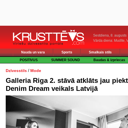
Sestdiena, 8. augusts
Vārda diena: Mudīte, V
Nauda un vara
Sports
Smalkais stils
POSITIVUS
SUMMER SOUND
Baudas & izpriecas
/
Dzīvesstils
Mode
Galleria Riga 2. stāvā atklāts jau piek
Denim Dream veikals Latvijā