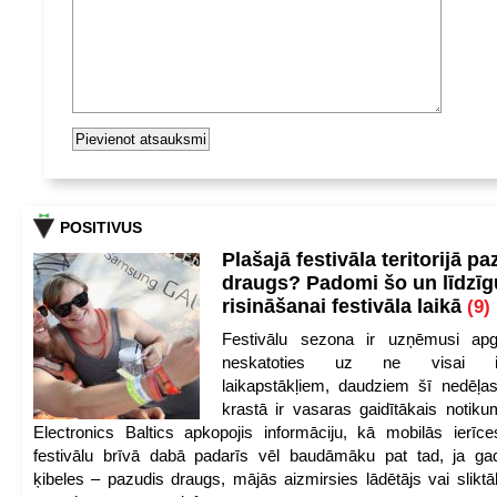
POSITIVUS
Plašajā festivāla teritorijā pa
draugs? Padomi šo un līdzīg
risināšanai festivāla laikā
(9)
Festivālu sezona ir uzņēmusi apg
neskatoties uz ne visai iep
laikapstākļiem, daudziem šī nedēļas
krastā ir vasaras gaidītākais notik
Electronics Baltics apkopojis informāciju, kā mobilās ierīc
festivālu brīvā dabā padarīs vēl baudāmāku pat tad, ja ga
ķibeles – pazudis draugs, mājās aizmirsies lādētājs vai slikt