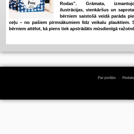
Rodas”. Grāmata, izmantoj
ilustrācijas, vienkāršus un saprot
bērniem saistošā veidā parāda pi
ceļu – no pašiem pirmsākumiem līdz veikalu plauktiem. S
bērniem attēlot, kā piens tiek apstrādāts mūsdienīgā ražotnē
Par portālu
·
Redakc