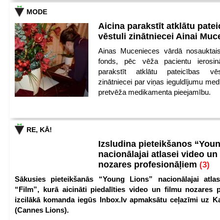
MODE
Aicina parakstīt atklātu pate
vēstuli zinātniecei Ainai Mu
Ainas Mucenieces vārdā nosauktais 
fonds, pēc vēža pacientu ierosin
parakstīt atklātu pateicības vēs
zinātniecei par viņas ieguldījumu med
pretvēža medikamenta pieejamību.
RE, KĀ!
Izsludina pieteikšanos “You
nacionālajai atlasei video un
nozares profesionāļiem
(3)
Sākusies pieteikšanās “Young Lions” nacionālajai atlas
“Film”, kurā aicināti piedalīties video un filmu nozares p
izcilākā komanda iegūs Inbox.lv apmaksātu ceļazīmi uz 
(Cannes Lions).