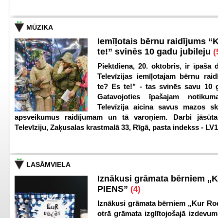
MŪZIKA
Iemīļotais bērnu raidījums “
te!” svinēs 10 gadu jubileju
(
Piektdiena, 20. oktobris, ir īpaša 
Televīzijas iemīļotajam bērnu ra
te? Es te!" - tas svinēs savu 10 g
Gatavojoties īpašajam notikum
Televīzija aicina savus mazos ska
apsveikumus raidījumam un tā varoņiem. Darbi jāsūta
Televīziju, Zaķusalas krastmalā 33, Rīgā, pasta indekss - LV
LASĀMVIELA
Iznākusi grāmata bērniem „
PIENS”
(4)
Iznākusi grāmata bērniem „Kur Ro
otrā grāmata izglītojošajā izdevum