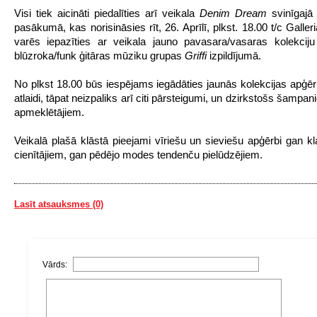
Visi tiek aicināti piedalīties arī veikala
Denim Dream
svinīgajā
pasākumā, kas norisināsies rīt, 26. Aprīlī, plkst. 18.00 t/c Galler
varēs iepazīties ar veikala jauno pavasara/vasaras kolekcij
blūzroka/funk ģitāras mūziku grupas
Griffi
izpildījumā.
No plkst 18.00 būs iespējams iegādāties jaunās kolekcijas apģē
atlaidi, tāpat neizpaliks arī citi pārsteigumi, un dzirkstošs šampani
apmeklētājiem.
Veikalā plašā klāstā pieejami vīriešu un sieviešu apģērbi gan kla
cienītājiem, gan pēdējo modes tendenču pielūdzējiem.
Lasīt atsauksmes (0)
Vārds: