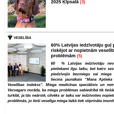
2025 Ķīpsalā
(3)
VESELĪBA
60% Latvijas iedzīvotāju guļ
riskējot ar nopietnām veselī
problēmām
(5)
60 % Latvijas iedzīvotāju nev
pietiekami ilgu laiku, bet katrs ses
piedzīvojis bezmiegu vai miega 
liecina jaunākais “Mana Aptiek
Veselības indekss”. Miega medicīnas speciālists un nei
Vecvagars norāda, ka miega problēmas sabiedrībā tik tiešām
turklāt, ja tās neārstē, cilvēks ar laiku var iedzīvoties nopie
problēmās, jo tieši veselīga miega laikā tiek stiprināta imunit