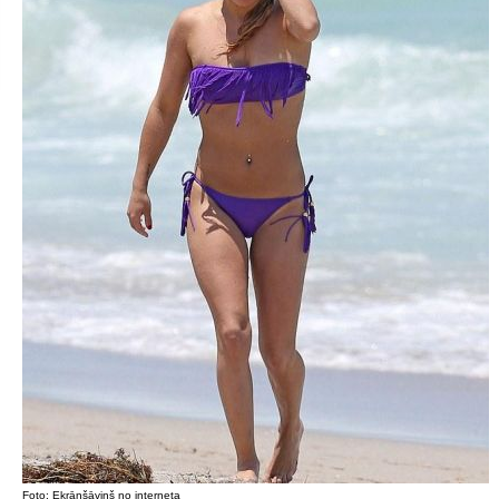
Foto: Ekrānšāviņš no interneta