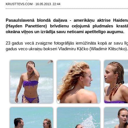
KRUSTTEVS.COM · 16.05.2013. 22:44
Pasaulslavenā blondā daiļava - amerikāņu aktrise Haiden
(Hayden Panettiere) brīvdienu ceļojumā pludmales krastā
okeāna viļņos un izrādīja savu neticami apetītelīgo augumu.
23 gadus vecā zvaigzne fotogrāfijās iemūžināta kopā ar savu līg
gadus veco ukraiņu bokseri Vladimiru Kļičko (
Wladimir Klitschko
).