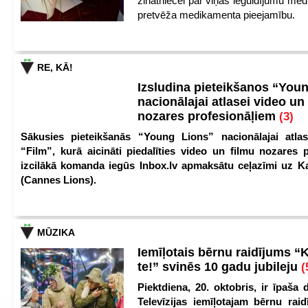
zinātniecei par viņas ieguldījumu med
pretvēža medikamenta pieejamību.
RE, KĀ!
Izsludina pieteikšanos “You
nacionālajai atlasei video un
nozares profesionāļiem
(3)
Sākusies pieteikšanās “Young Lions” nacionālajai atlas
“Film”, kurā aicināti piedalīties video un filmu nozares p
izcilākā komanda iegūs Inbox.lv apmaksātu ceļazīmi uz 
(Cannes Lions).
MŪZIKA
Iemīļotais bērnu raidījums “
te!” svinēs 10 gadu jubileju
(
Piektdiena, 20. oktobris, ir īpaša 
Televīzijas iemīļotajam bērnu ra