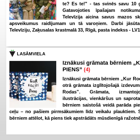
te? Es te!" - tas svinēs savu 10 g
Gatavojoties īpašajam notikum
Televīzija aicina savus mazos ska
apsveikumus raidījumam un tā varoņiem. Darbi jāsūta
Televīziju, Zaķusalas krastmalā 33, Rīgā, pasta indekss - LV
LASĀMVIELA
Iznākusi grāmata bērniem „
PIENS”
(4)
Iznākusi grāmata bērniem „Kur Ro
otrā grāmata izglītojošajā izdevum
Rodas”. Grāmata, izmantoj
ilustrācijas, vienkāršus un saprot
bērniem saistošā veidā parāda pi
ceļu – no pašiem pirmsākumiem līdz veikalu plauktiem. S
bērniem attēlot, kā piens tiek apstrādāts mūsdienīgā ražotnē