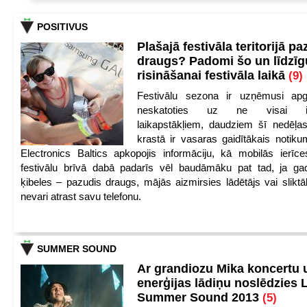
POSITIVUS
Plašajā festivāla teritorijā pa
draugs? Padomi šo un līdzīg
risināšanai festivāla laikā
(9)
Festivālu sezona ir uzņēmusi apg
neskatoties uz ne visai iep
laikapstākļiem, daudziem šī nedēļas
krastā ir vasaras gaidītākais notik
Electronics Baltics apkopojis informāciju, kā mobilās ierīc
festivālu brīvā dabā padarīs vēl baudāmāku pat tad, ja ga
ķibeles – pazudis draugs, mājās aizmirsies lādētājs vai slikt
nevari atrast savu telefonu.
SUMMER SOUND
Ar grandiozu Mika koncertu 
enerģijas lādiņu noslēdzies
Summer Sound 2013
(5)