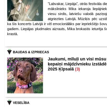
"Labvakar, Liepāja", otrās festivāla d
mākslinieks Mika iekaroja liepājnie
viesu sirdis, latviešu valodā paziņoj
atgriezties Latvijā. Mūziķis pēc uzst
ka šis koncerts Latvijā ir vēl emocionālāks par iepriekšējo šov
gadiem. Liepājas pludmales aizrauts, Mika brokastis ieturēja šo
krastā.
BAUDAS & IZPRIECAS
Jaukumi, mīluļi un visi mūsu
ķepaiņi mājdzīvnieku izstād
2025 Ķīpsalā
(3)
VESELĪBA