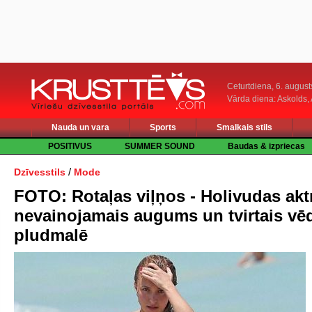
Ceturtdiena, 6. august
Vārda diena: Askolds,
Nauda un vara
Sports
Smalkais stils
POSITIVUS
SUMMER SOUND
Baudas & izpriecas
/
Dzīvesstils
Mode
FOTO: Rotaļas viļņos - Holivudas akt
nevainojamais augums un tvirtais vē
pludmalē