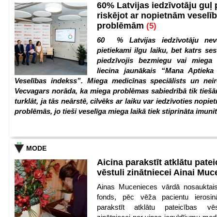
60% Latvijas iedzīvotāju guļ
riskējot ar nopietnām veselī
problēmām
(5)
60 % Latvijas iedzīvotāju nev
pietiekami ilgu laiku, bet katrs ses
piedzīvojis bezmiegu vai miega 
liecina jaunākais “Mana Aptiek
Veselības indekss”. Miega medicīnas speciālists un nei
Vecvagars norāda, ka miega problēmas sabiedrībā tik tiešām
turklāt, ja tās neārstē, cilvēks ar laiku var iedzīvoties nopie
problēmās, jo tieši veselīga miega laikā tiek stiprināta imunit
MODE
Aicina parakstīt atklātu pate
vēstuli zinātniecei Ainai Mu
Ainas Mucenieces vārdā nosauktais 
fonds, pēc vēža pacientu ierosin
parakstīt atklātu pateicības vēs