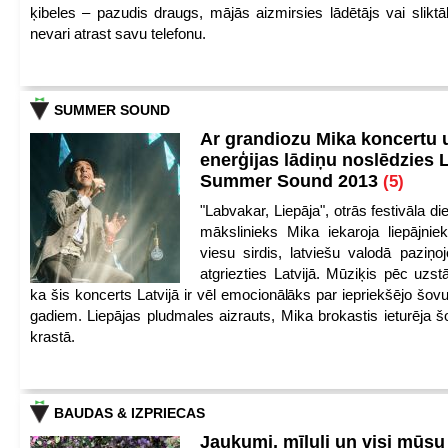
ķibeles – pazudis draugs, mājās aizmirsies lādētājs vai slikt
nevari atrast savu telefonu.
SUMMER SOUND
Ar grandiozu Mika koncertu 
enerģijas lādiņu noslēdzies
Summer Sound 2013
(5)
"Labvakar, Liepāja", otrās festivāla d
mākslinieks Mika iekaroja liepājnie
viesu sirdis, latviešu valodā paziņoj
atgriezties Latvijā. Mūziķis pēc uzst
ka šis koncerts Latvijā ir vēl emocionālāks par iepriekšējo šov
gadiem. Liepājas pludmales aizrauts, Mika brokastis ieturēja šo
krastā.
BAUDAS & IZPRIECAS
Jaukumi, mīluļi un visi mūsu