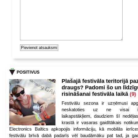
POSITIVUS
Plašajā festivāla teritorijā pa
draugs? Padomi šo un līdzīg
risināšanai festivāla laikā
(9)
Festivālu sezona ir uzņēmusi apg
neskatoties uz ne visai iep
laikapstākļiem, daudziem šī nedēļas
krastā ir vasaras gaidītākais notik
Electronics Baltics apkopojis informāciju, kā mobilās ierīc
festivālu brīvā dabā padarīs vēl baudāmāku pat tad, ja ga