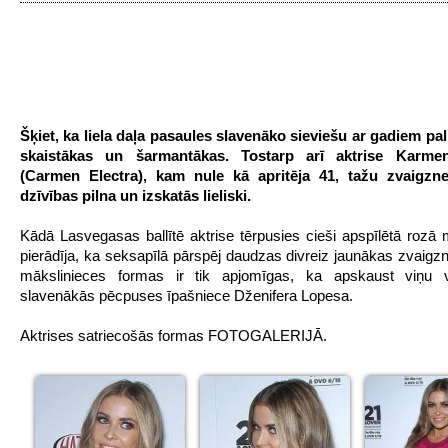
Šķiet, ka liela daļa pasaules slavenāko sieviešu ar gadiem pal
skaistākas un šarmantākas. Tostarp arī aktrise Karmen
(Carmen Electra), kam nule kā apritēja 41, tažu zvaigzne
dzīvības pilna un izskatās lieliski.
Kādā Lasvegasas ballītē aktrise tērpusies cieši apspīlētā rozā mi
pierādīja, ka seksapīlā pārspēj daudzas divreiz jaunākas zvaigzne
mākslinieces formas ir tik apjomīgas, ka apskaust viņu v
slavenākās pēcpuses īpašniece Dženifera Lopesa.
Aktrises satriecošās formas FOTOGALERIJĀ.