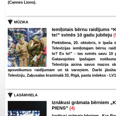
(Cannes Lions).
MŪZIKA
Iemīļotais bērnu raidījums “
te!” svinēs 10 gadu jubileju
(
Piektdiena, 20. oktobris, ir īpaša 
Televīzijas iemīļotajam bērnu ra
te? Es te!" - tas svinēs savu 10 g
Gatavojoties īpašajam notikum
Televīzija aicina savus mazos ska
apsveikumus raidījumam un tā varoņiem. Darbi jāsūta
Televīziju, Zaķusalas krastmalā 33, Rīgā, pasta indekss - LV
LASĀMVIELA
Iznākusi grāmata bērniem „
PIENS”
(4)
Iznākusi grāmata bērniem „Kur Ro