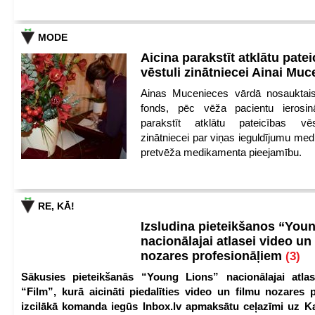
MODE
Aicina parakstīt atklātu pate
vēstuli zinātniecei Ainai Mu
Ainas Mucenieces vārdā nosauktais 
fonds, pēc vēža pacientu ierosin
parakstīt atklātu pateicības vēs
zinātniecei par viņas ieguldījumu med
pretvēža medikamenta pieejamību.
RE, KĀ!
Izsludina pieteikšanos “You
nacionālajai atlasei video un
nozares profesionāļiem
(3)
Sākusies pieteikšanās “Young Lions” nacionālajai atlas
“Film”, kurā aicināti piedalīties video un filmu nozares p
izcilākā komanda iegūs Inbox.lv apmaksātu ceļazīmi uz 