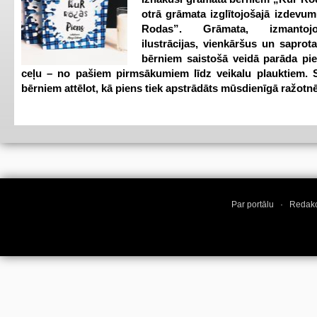
otrā grāmata izglītojošajā izdevum
Rodas”. Grāmata, izmantoj
ilustrācijas, vienkāršus un saprot
bērniem saistošā veidā parāda pi
ceļu – no pašiem pirmsākumiem līdz veikalu plauktiem. S
bērniem attēlot, kā piens tiek apstrādāts mūsdienīgā ražotnē
Par portālu
·
Redakc