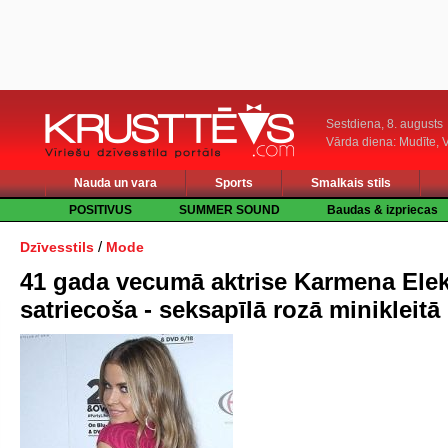
Sestdiena, 8. augusts
Vārda diena: Mudīte, V
Nauda un vara
Sports
Smalkais stils
POSITIVUS
SUMMER SOUND
Baudas & izpriecas
/
Dzīvesstils
Mode
41 gada vecumā aktrise Karmena Elek
satriecoša - seksapīlā rozā minikleitā