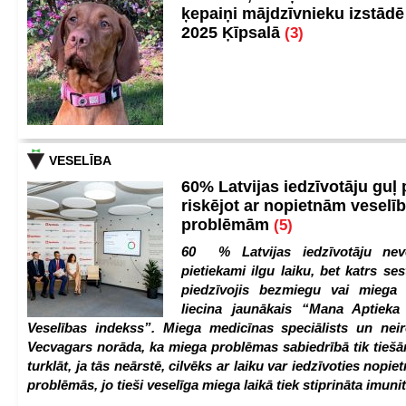
ķepaiņi mājdzīvnieku izstād
2025 Ķīpsalā
(3)
VESELĪBA
60% Latvijas iedzīvotāju guļ
riskējot ar nopietnām veselī
problēmām
(5)
60 % Latvijas iedzīvotāju nev
pietiekami ilgu laiku, bet katrs ses
piedzīvojis bezmiegu vai miega 
liecina jaunākais “Mana Aptiek
Veselības indekss”. Miega medicīnas speciālists un nei
Vecvagars norāda, ka miega problēmas sabiedrībā tik tiešām
turklāt, ja tās neārstē, cilvēks ar laiku var iedzīvoties nopie
problēmās, jo tieši veselīga miega laikā tiek stiprināta imunit