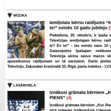
MŪZIKA
Iemīļotais bērnu raidījums “
te!” svinēs 10 gadu jubileju
(
Piektdiena, 20. oktobris, ir īpaša 
Televīzijas iemīļotajam bērnu ra
te? Es te!" - tas svinēs savu 10 g
Gatavojoties īpašajam notikum
Televīzija aicina savus mazos ska
apsveikumus raidījumam un tā varoņiem. Darbi jāsūta
Televīziju, Zaķusalas krastmalā 33, Rīgā, pasta indekss - LV
LASĀMVIELA
Iznākusi grāmata bērniem „
PIENS”
(4)
Iznākusi grāmata bērniem „Kur Ro
otrā grāmata izglītojošajā izdevum