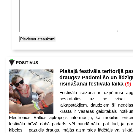
POSITIVUS
Plašajā festivāla teritorijā pa
draugs? Padomi šo un līdzīg
risināšanai festivāla laikā
(9)
Festivālu sezona ir uzņēmusi apg
neskatoties uz ne visai iep
laikapstākļiem, daudziem šī nedēļas
krastā ir vasaras gaidītākais notik
Electronics Baltics apkopojis informāciju, kā mobilās ierīc
festivālu brīvā dabā padarīs vēl baudāmāku pat tad, ja ga
ķibeles – pazudis draugs, mājās aizmirsies lādētājs vai slikt