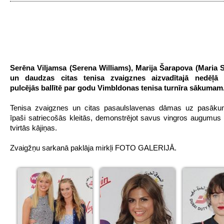
Serēna Viljamsa (Serena Williams), Marija Šarapova (Maria 
un daudzas citas tenisa zvaigznes aizvadītajā nedēļā 
pulcējās ballītē par godu Vimbldonas tenisa turnīra sākumam
Tenisa zvaigznes un citas pasaulslavenas dāmas uz pasāku
īpaši satriecošās kleitās, demonstrējot savus vingros augumus 
tvirtās kājiņas.
Zvaigžņu sarkanā paklāja mirkļi FOTO GALERIJĀ.