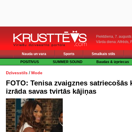
Piektdiena, 7. augusts
Vārda diena: Alfrēds, 
Nauda un vara
Sports
Smalkais stils
POSITIVUS
SUMMER SOUND
Baudas & izpriecas
/
Dzīvesstils
Mode
FOTO: Tenisa zvaigznes satriecošās k
izrāda savas tvirtās kājiņas