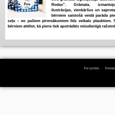
Rodas”. Grāmata, izmantoj
ilustrācijas, vienkāršus un saprot
bērniem saistošā veidā parāda pi
ceļu – no pašiem pirmsākumiem līdz veikalu plauktiem. S
bērniem attēlot, kā piens tiek apstrādāts mūsdienīgā ražotnē
Par portālu
·
Redakc