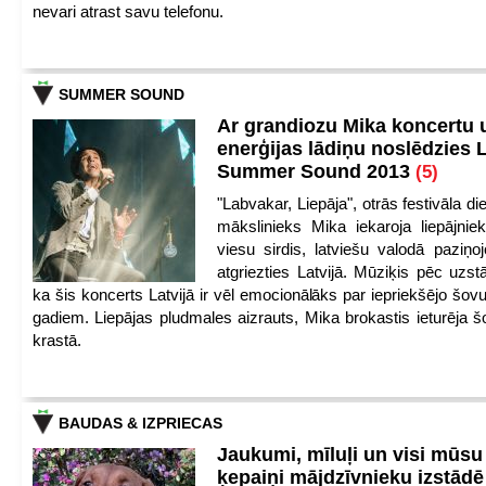
nevari atrast savu telefonu.
SUMMER SOUND
Ar grandiozu Mika koncertu 
enerģijas lādiņu noslēdzies
Summer Sound 2013
(5)
"Labvakar, Liepāja", otrās festivāla d
mākslinieks Mika iekaroja liepājnie
viesu sirdis, latviešu valodā paziņoj
atgriezties Latvijā. Mūziķis pēc uzst
ka šis koncerts Latvijā ir vēl emocionālāks par iepriekšējo šov
gadiem. Liepājas pludmales aizrauts, Mika brokastis ieturēja šo
krastā.
BAUDAS & IZPRIECAS
Jaukumi, mīluļi un visi mūsu
ķepaiņi mājdzīvnieku izstād