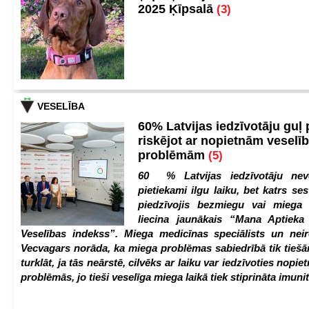
2025 Ķīpsalā
(3)
VESELĪBA
60% Latvijas iedzīvotāju guļ
riskējot ar nopietnām veselī
problēmām
(5)
60 % Latvijas iedzīvotāju nev
pietiekami ilgu laiku, bet katrs ses
piedzīvojis bezmiegu vai miega 
liecina jaunākais “Mana Aptiek
Veselības indekss”. Miega medicīnas speciālists un nei
Vecvagars norāda, ka miega problēmas sabiedrībā tik tiešām
turklāt, ja tās neārstē, cilvēks ar laiku var iedzīvoties nopie
problēmās, jo tieši veselīga miega laikā tiek stiprināta imunit