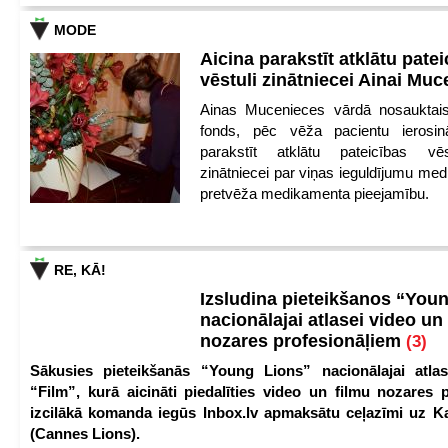
MODE
Aicina parakstīt atklātu pate
vēstuli zinātniecei Ainai Mu
Ainas Mucenieces vārdā nosauktais 
fonds, pēc vēža pacientu ierosin
parakstīt atklātu pateicības vēs
zinātniecei par viņas ieguldījumu med
pretvēža medikamenta pieejamību.
RE, KĀ!
Izsludina pieteikšanos “You
nacionālajai atlasei video un
nozares profesionāļiem
(3)
Sākusies pieteikšanās “Young Lions” nacionālajai atlas
“Film”, kurā aicināti piedalīties video un filmu nozares p
izcilākā komanda iegūs Inbox.lv apmaksātu ceļazīmi uz 
(Cannes Lions).