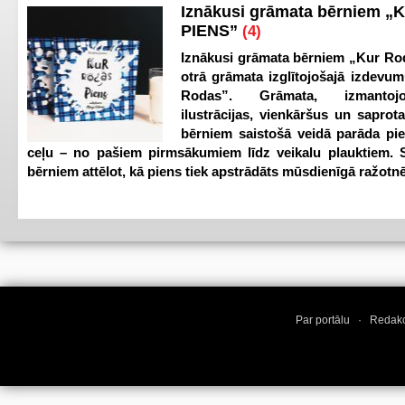
Iznākusi grāmata bērniem „
PIENS”
(4)
Iznākusi grāmata bērniem „Kur Ro
otrā grāmata izglītojošajā izdevum
Rodas”. Grāmata, izmantoj
ilustrācijas, vienkāršus un saprot
bērniem saistošā veidā parāda pi
ceļu – no pašiem pirmsākumiem līdz veikalu plauktiem. S
bērniem attēlot, kā piens tiek apstrādāts mūsdienīgā ražotnē
Par portālu
·
Redakc