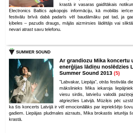
krastā ir vasaras gaidītākais notik
Electronics Baltics apkopojis informāciju, kā mobilās ierīc
festivālu brīvā dabā padarīs vēl baudāmāku pat tad, ja ga
ķibeles – pazudis draugs, mājās aizmirsies lādētājs vai slikt
nevari atrast savu telefonu.
SUMMER SOUND
Ar grandiozu Mika koncertu 
enerģijas lādiņu noslēdzies
Summer Sound 2013
(5)
"Labvakar, Liepāja", otrās festivāla d
mākslinieks Mika iekaroja liepājnie
viesu sirdis, latviešu valodā paziņoj
atgriezties Latvijā. Mūziķis pēc uzst
ka šis koncerts Latvijā ir vēl emocionālāks par iepriekšējo šov
gadiem. Liepājas pludmales aizrauts, Mika brokastis ieturēja šo
krastā.