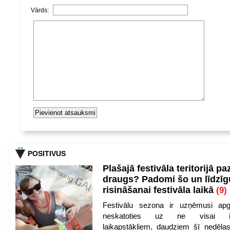
Vārds:
POSITIVUS
Plašajā festivāla teritorijā pa
draugs? Padomi šo un līdzīg
risināšanai festivāla laikā
(9)
Festivālu sezona ir uzņēmusi apg
neskatoties uz ne visai iep
laikapstākļiem, daudziem šī nedēļas