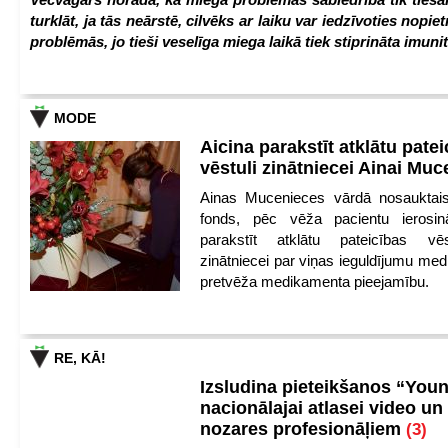
turklāt, ja tās neārstē, cilvēks ar laiku var iedzīvoties nopie
problēmās, jo tieši veselīga miega laikā tiek stiprināta imunit
MODE
Aicina parakstīt atklātu pate
vēstuli zinātniecei Ainai Mu
Ainas Mucenieces vārdā nosauktais 
fonds, pēc vēža pacientu ierosin
parakstīt atklātu pateicības vēs
zinātniecei par viņas ieguldījumu med
pretvēža medikamenta pieejamību.
RE, KĀ!
Izsludina pieteikšanos “You
nacionālajai atlasei video un
nozares profesionāļiem
(3)