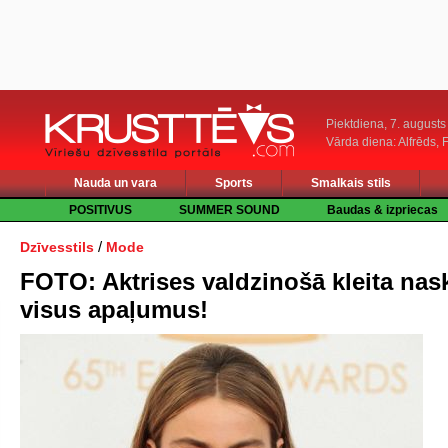
Piektdiena, 7. augusts
Vārda diena: Alfrēds, 
Nauda un vara
Sports
Smalkais stils
POSITIVUS
SUMMER SOUND
Baudas & izpriecas
/
Dzīvesstils
Mode
FOTO: Aktrises valdzinošā kleita nask
visus apaļumus!