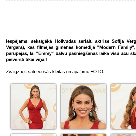
Iespējams, seksīgākā Holivudas seriālu aktrise Sofija Verg
Vergara), kas filmējās ģimenes komēdijā "Modern Family",
parūpējās, lai "Emmy" balvu pasniegšanas laikā visu acu ska
pievērsti tikai viņai!
Zvaigznes satriecošās kleitas un apaļumu FOTO.