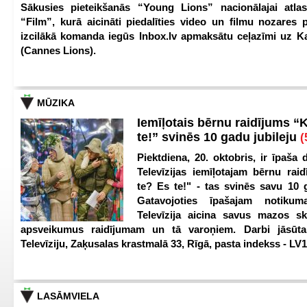
Sākusies pieteikšanās “Young Lions” nacionālajai atlas
“Film”, kurā aicināti piedalīties video un filmu nozares p
izcilākā komanda iegūs Inbox.lv apmaksātu ceļazīmi uz 
(Cannes Lions).
MŪZIKA
Iemīļotais bērnu raidījums “
te!” svinēs 10 gadu jubileju
(
Piektdiena, 20. oktobris, ir īpaša 
Televīzijas iemīļotajam bērnu ra
te? Es te!" - tas svinēs savu 10 g
Gatavojoties īpašajam notikum
Televīzija aicina savus mazos ska
apsveikumus raidījumam un tā varoņiem. Darbi jāsūta
Televīziju, Zaķusalas krastmalā 33, Rīgā, pasta indekss - LV
LASĀMVIELA