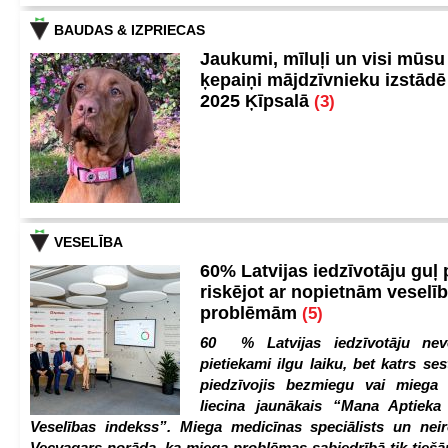
BAUDAS & IZPRIECAS
Jaukumi, mīluļi un visi mūsu
ķepaiņi mājdzīvnieku izstād
2025 Ķīpsalā
(3)
VESELĪBA
60% Latvijas iedzīvotāju guļ
riskējot ar nopietnām veselī
problēmām
(5)
60 % Latvijas iedzīvotāju nev
pietiekami ilgu laiku, bet katrs ses
piedzīvojis bezmiegu vai miega 
liecina jaunākais “Mana Aptiek
Veselības indekss”. Miega medicīnas speciālists un nei
Vecvagars norāda, ka miega problēmas sabiedrībā tik tiešām