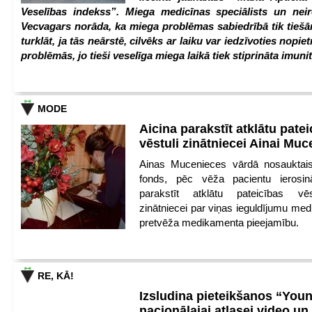
Veselības indekss”. Miega medicīnas speciālists un nei
Vecvagars norāda, ka miega problēmas sabiedrībā tik tiešām
turklāt, ja tās neārstē, cilvēks ar laiku var iedzīvoties nopie
problēmās, jo tieši veselīga miega laikā tiek stiprināta imunit
MODE
Aicina parakstīt atklātu pate
vēstuli zinātniecei Ainai Mu
Ainas Mucenieces vārdā nosauktais 
fonds, pēc vēža pacientu ierosin
parakstīt atklātu pateicības vēs
zinātniecei par viņas ieguldījumu med
pretvēža medikamenta pieejamību.
RE, KĀ!
Izsludina pieteikšanos “You
nacionālajai atlasei video un