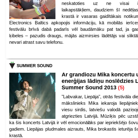
neskatoties uz ne visai iep
laikapstākļiem, daudziem šī nedēļas
krastā ir vasaras gaidītākais notik
Electronics Baltics apkopojis informāciju, kā mobilās ierīc
festivālu brīvā dabā padarīs vēl baudāmāku pat tad, ja ga
ķibeles – pazudis draugs, mājās aizmirsies lādētājs vai slikt
nevari atrast savu telefonu.
SUMMER SOUND
Ar grandiozu Mika koncertu 
enerģijas lādiņu noslēdzies
Summer Sound 2013
(5)
"Labvakar, Liepāja", otrās festivāla d
mākslinieks Mika iekaroja liepājnie
viesu sirdis, latviešu valodā paziņoj
atgriezties Latvijā. Mūziķis pēc uzst
ka šis koncerts Latvijā ir vēl emocionālāks par iepriekšējo šov
gadiem. Liepājas pludmales aizrauts, Mika brokastis ieturēja šo
krastā.