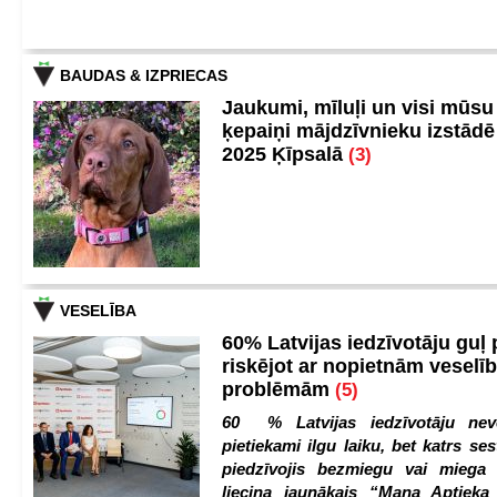
BAUDAS & IZPRIECAS
Jaukumi, mīluļi un visi mūsu
ķepaiņi mājdzīvnieku izstād
2025 Ķīpsalā
(3)
VESELĪBA
60% Latvijas iedzīvotāju guļ
riskējot ar nopietnām veselī
problēmām
(5)
60 % Latvijas iedzīvotāju nev
pietiekami ilgu laiku, bet katrs ses
piedzīvojis bezmiegu vai miega 
liecina jaunākais “Mana Aptiek