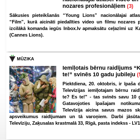
nozares profesionāļiem
(3)
Sākusies pieteikšanās “Young Lions” nacionālajai atlas
“Film”, kurā aicināti piedalīties video un filmu nozares p
izcilākā komanda iegūs Inbox.lv apmaksātu ceļazīmi uz 
(Cannes Lions).
MŪZIKA
Iemīļotais bērnu raidījums “
te!” svinēs 10 gadu jubileju
(
Piektdiena, 20. oktobris, ir īpaša 
Televīzijas iemīļotajam bērnu ra
te? Es te!" - tas svinēs savu 10 g
Gatavojoties īpašajam notikum
Televīzija aicina savus mazos ska
apsveikumus raidījumam un tā varoņiem. Darbi jāsūta
Televīziju, Zaķusalas krastmalā 33, Rīgā, pasta indekss - LV