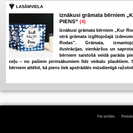
LASĀMVIELA
Iznākusi grāmata bērniem „
PIENS”
(4)
Iznākusi grāmata bērniem „Kur Ro
otrā grāmata izglītojošajā izdevum
Rodas”. Grāmata, izmantoj
ilustrācijas, vienkāršus un saprot
bērniem saistošā veidā parāda pi
ceļu – no pašiem pirmsākumiem līdz veikalu plauktiem. S
bērniem attēlot, kā piens tiek apstrādāts mūsdienīgā ražotnē
Par portālu
·
Redakc