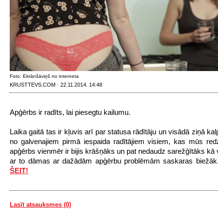
Foto: Ekrānšāviņš no interneta
KRUSTTEVS.COM · 22.11.2014. 14:48
Apģērbs ir radīts, lai piesegtu kailumu.
Laika gaitā tas ir kļuvis arī par statusa rādītāju un visādā ziņā ka
no galvenajiem pirmā iespaida radītājiem visiem, kas mūs red
apģērbs vienmēr ir bijis krāšņāks un pat nedaudz sarežģītāks kā v
ar to dāmas ar dažādām apģērbu problēmām saskaras biežā
ŠEIT!
Lasīt atsauksmes (0)