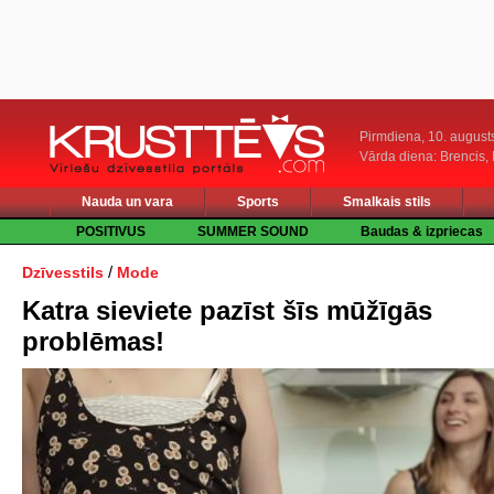
Pirmdiena, 10. august
Vārda diena: Brencis, 
Nauda un vara
Sports
Smalkais stils
POSITIVUS
SUMMER SOUND
Baudas & izpriecas
/
Dzīvesstils
Mode
Katra sieviete pazīst šīs mūžīgās
problēmas!