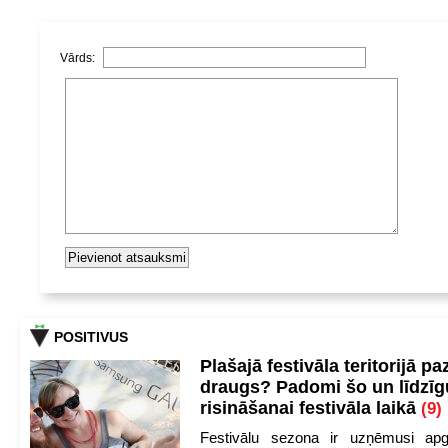
Vārds:
POSITIVUS
Plašajā festivāla teritorijā pa
draugs? Padomi šo un līdzīg
risināšanai festivāla laikā
(9)
Festivālu sezona ir uzņēmusi apg