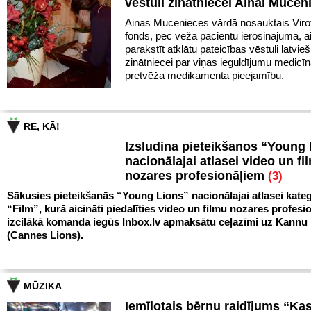
vēstuli zinātniecei Ainai Mucen
Ainas Mucenieces vārdā nosauktais Virot
fonds, pēc vēža pacientu ierosinājuma, a
parakstīt atklātu pateicības vēstuli latvie
zinātniecei par viņas ieguldījumu medicīn
pretvēža medikamenta pieejamību.
RE, KĀ!
Izsludina pieteikšanos “Young
nacionālajai atlasei video un fi
nozares profesionāļiem
(3)
Sākusies pieteikšanās “Young Lions” nacionālajai atlasei kateg
“Film”, kurā aicināti piedalīties video un filmu nozares profesio
izcilākā komanda iegūs Inbox.lv apmaksātu ceļazīmi uz Kann
(Cannes Lions).
MŪZIKA
Iemīļotais bērnu raidījums “Ka