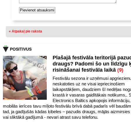
« Atpakaļ pie raksta
POSITIVUS
Plašajā festivāla teritorijā pazu
draugs? Padomi šo un līdzīgu 
risināšanai festivāla laikā
(9)
Festivālu sezona ir uzņēmusi apgriezien
neskatoties uz ne visai iepriecinošiem
laikapstākļiem, daudziem šī nedēļas noga
krastā ir vasaras gaidītākais notikums,
Electronics Baltics apkopojis informāciju,
mobilās ierīces tavu mīļoto festivālu brīvā dabā padarīs vēl baudā
tad, ja gadījušās kādas ķibeles – pazudis draugs, mājās aizmirsies 
vai sliktākā gadījumā - nevari atrast savu telefonu.