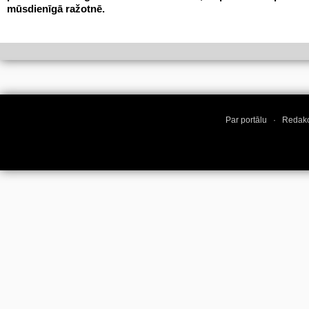
mūsdienīgā ražotnē.
Par portālu
·
Redakc