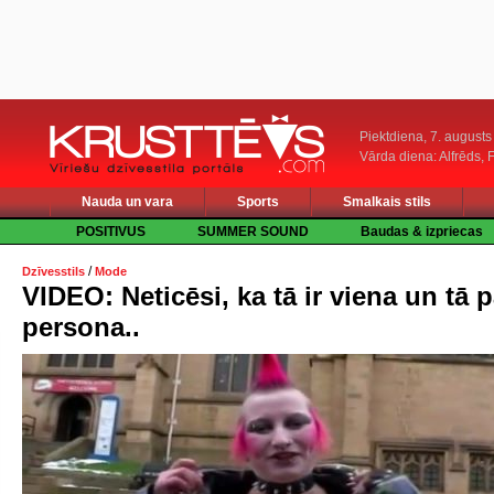
Piektdiena, 7. augusts
Vārda diena: Alfrēds, 
Nauda un vara
Sports
Smalkais stils
POSITIVUS
SUMMER SOUND
Baudas & izpriecas
/
Dzīvesstils
Mode
VIDEO: Neticēsi, ka tā ir viena un tā p
persona..