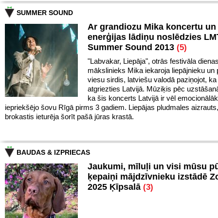
SUMMER SOUND
Ar grandiozu Mika koncertu un 
enerģijas lādiņu noslēdzies LM
Summer Sound 2013
(5)
"Labvakar, Liepāja", otrās festivāla diena
mākslinieks Mika iekaroja liepājnieku un 
viesu sirdis, latviešu valodā paziņojot, ka 
atgriezties Latvijā. Mūziķis pēc uzstāšan
ka šis koncerts Latvijā ir vēl emocionālā
iepriekšējo šovu Rīgā pirms 3 gadiem. Liepājas pludmales aizrauts
brokastis ieturēja šorīt pašā jūras krastā.
BAUDAS & IZPRIECAS
Jaukumi, mīluļi un visi mūsu p
ķepaiņi mājdzīvnieku izstādē 
2025 Ķīpsalā
(3)