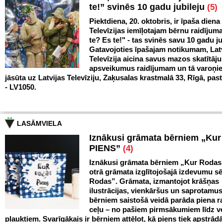
te!” svinēs 10 gadu jubileju
(5)
Piektdiena, 20. oktobris, ir īpaša diena
Televīzijas iemīļotajam bērnu raidīju
te? Es te!" - tas svinēs savu 10 gadu ju
Gatavojoties īpašajam notikumam, Lat
Televīzija aicina savus mazos skatītāju
apsveikumus raidījumam un tā varoņi
jāsūta uz Latvijas Televīziju, Zaķusalas krastmalā 33, Rīgā, pas
- LV1050.
LASĀMVIELA
Iznākusi grāmata bērniem „Ku
PIENS”
(4)
Iznākusi grāmata bērniem „Kur Rodas
otrā grāmata izglītojošajā izdevumu sē
Rodas”. Grāmata, izmantojot krāšņas
ilustrācijas, vienkāršus un saprotamus
bērniem saistošā veidā parāda piena 
ceļu – no pašiem pirmsākumiem līdz v
plauktiem. Svarīgākais ir bērniem attēlot, kā piens tiek apstrād