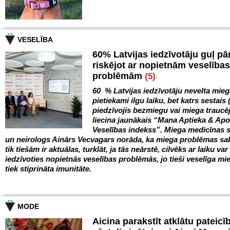
VESELĪBA
60% Latvijas iedzīvotāju guļ pā
riskējot ar nopietnām veselības
problēmām
(5)
60 % Latvijas iedzīvotāju nevelta mie
pietiekami ilgu laiku, bet katrs sestais 
piedzīvojis bezmiegu vai miega trauc
liecina jaunākais “Mana Aptieka & Ap
Veselības indekss”. Miega medicīnas s
un neirologs Ainārs Vecvagars norāda, ka miega problēmas sa
tik tiešām ir aktuālas, turklāt, ja tās neārstē, cilvēks ar laiku var
iedzīvoties nopietnās veselības problēmās, jo tieši veselīga mie
tiek stiprināta imunitāte.
MODE
Aicina parakstīt atklātu pateicī