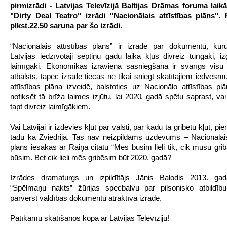
pirmizrādi - Latvijas Televīzijā Baltijas Drāmas foruma laikā
"Dirty Deal Teatro" izrādi "Nacionālais attīstības plāns".
plkst.22.50 saruna par šo izrādi.
“Nacionālais attīstības plāns” ir izrāde par dokumentu, kuru
Latvijas iedzīvotāji septiņu gadu laikā kļūs divreiz turīgāki, iz
laimīgāki. Ekonomikas izrāviena sasniegšanā ir svarīgs visu 
atbalsts, tāpēc izrāde tiecas ne tikai sniegt skatītājiem iedvesm
attīstības plāna izveidē, balstoties uz Nacionālo attīstības plā
nofiksēt tā brīža laimes izjūtu, lai 2020. gadā spētu saprast, vai
tapt divreiz laimīgākiem.
Vai Latvijai ir izdevies kļūt par valsti, par kādu tā gribētu kļūt, p
tādu kā Zviedrija. Tas nav neizpildāms uzdevums – Nacionālais
plāns iesākas ar Raiņa citātu “Mēs būsim lieli tik, cik mūsu gri
būsim. Bet cik lieli mēs gribēsim būt 2020. gadā?
Izrādes dramaturgs un izpildītājs Jānis Balodis 2013. g
“Spēlmaņu nakts” žūrijas specbalvu par pilsonisko atbildīb
pārvērst valdības dokumentu atraktīvā izrādē.
Patīkamu skatīšanos kopā ar Latvijas Televīziju!