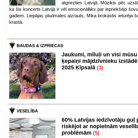
atgriezties Latvijā. Mūziķis pēc uzst
ka šis koncerts Latvijā ir vēl emocionālāks par iepriekšējo šov
gadiem. Liepājas pludmales aizrauts, Mika brokastis ieturēja šo
krastā.
BAUDAS & IZPRIECAS
Jaukumi, mīluļi un visi mūsu
ķepaiņi mājdzīvnieku izstād
2025 Ķīpsalā
(3)
VESELĪBA
60% Latvijas iedzīvotāju guļ
riskējot ar nopietnām veselī
problēmām
(5)