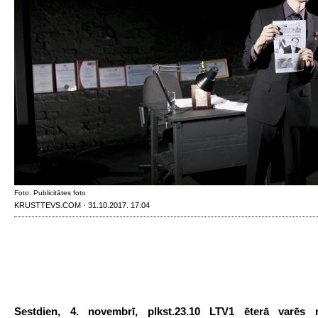
Foto: Publicitātes foto
KRUSTTEVS.COM · 31.10.2017. 17:04
Sestdien, 4. novembrī, plkst.23.10 LTV1 ēterā varēs n