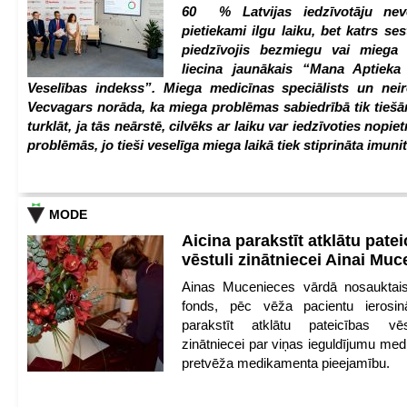
60 % Latvijas iedzīvotāju nev
pietiekami ilgu laiku, bet katrs ses
piedzīvojis bezmiegu vai miega 
liecina jaunākais “Mana Aptiek
Veselības indekss”. Miega medicīnas speciālists un nei
Vecvagars norāda, ka miega problēmas sabiedrībā tik tiešām
turklāt, ja tās neārstē, cilvēks ar laiku var iedzīvoties nopie
problēmās, jo tieši veselīga miega laikā tiek stiprināta imunit
MODE
Aicina parakstīt atklātu pate
vēstuli zinātniecei Ainai Mu
Ainas Mucenieces vārdā nosauktais 
fonds, pēc vēža pacientu ierosin
parakstīt atklātu pateicības vēs
zinātniecei par viņas ieguldījumu med
pretvēža medikamenta pieejamību.