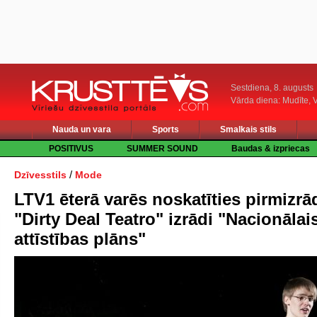
Sestdiena, 8. augusts
Vārda diena: Mudīte, V
Nauda un vara
Sports
Smalkais stils
POSITIVUS
SUMMER SOUND
Baudas & izpriecas
/
Dzīvesstils
Mode
LTV1 ēterā varēs noskatīties pirmizrā
"Dirty Deal Teatro" izrādi "Nacionālai
attīstības plāns"