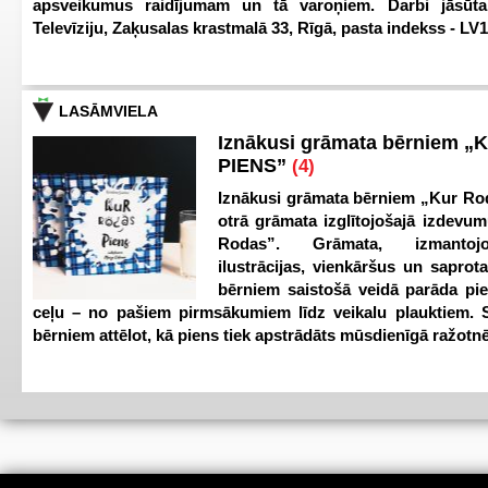
apsveikumus raidījumam un tā varoņiem. Darbi jāsūta
Televīziju, Zaķusalas krastmalā 33, Rīgā, pasta indekss - LV
LASĀMVIELA
Iznākusi grāmata bērniem „
PIENS”
(4)
Iznākusi grāmata bērniem „Kur Ro
otrā grāmata izglītojošajā izdevum
Rodas”. Grāmata, izmantoj
ilustrācijas, vienkāršus un saprot
bērniem saistošā veidā parāda pi
ceļu – no pašiem pirmsākumiem līdz veikalu plauktiem. S
bērniem attēlot, kā piens tiek apstrādāts mūsdienīgā ražotnē