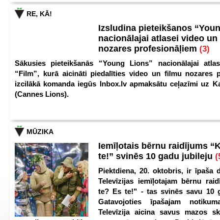
RE, KĀ!
Izsludina pieteikšanos “You
nacionālajai atlasei video un
nozares profesionāļiem
(3)
Sākusies pieteikšanās “Young Lions” nacionālajai atlas
“Film”, kurā aicināti piedalīties video un filmu nozares p
izcilākā komanda iegūs Inbox.lv apmaksātu ceļazīmi uz 
(Cannes Lions).
MŪZIKA
Iemīļotais bērnu raidījums “
te!” svinēs 10 gadu jubileju
(
Piektdiena, 20. oktobris, ir īpaša 
Televīzijas iemīļotajam bērnu ra
te? Es te!" - tas svinēs savu 10 g
Gatavojoties īpašajam notikum
Televīzija aicina savus mazos ska