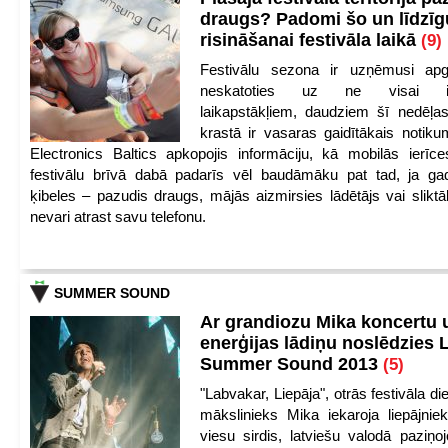
draugs? Padomi šo un līdzīg
risināšanai festivāla laikā
(9)
Festivālu sezona ir uzņēmusi apg
neskatoties uz ne visai iep
laikapstākļiem, daudziem šī nedēļas
krastā ir vasaras gaidītākais notik
Electronics Baltics apkopojis informāciju, kā mobilās ierīc
festivālu brīvā dabā padarīs vēl baudāmāku pat tad, ja ga
ķibeles – pazudis draugs, mājās aizmirsies lādētājs vai slikt
nevari atrast savu telefonu.
SUMMER SOUND
Ar grandiozu Mika koncertu 
enerģijas lādiņu noslēdzies
Summer Sound 2013
(5)
"Labvakar, Liepāja", otrās festivāla d
mākslinieks Mika iekaroja liepājnie
viesu sirdis, latviešu valodā paziņoj