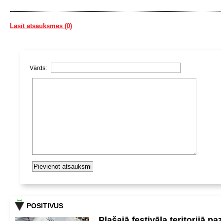
Lasīt atsauksmes (0)
Vārds:
POSITIVUS
Plašajā festivāla teritorijā pa