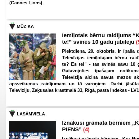
(Cannes Lions).
MŪZIKA
Iemīļotais bērnu raidījums “
te!” svinēs 10 gadu jubileju
(
Piektdiena, 20. oktobris, ir īpaša 
Televīzijas iemīļotajam bērnu ra
te? Es te!" - tas svinēs savu 10 g
Gatavojoties īpašajam notikum
Televīzija aicina savus mazos ska
apsveikumus raidījumam un tā varoņiem. Darbi jāsūta
Televīziju, Zaķusalas krastmalā 33, Rīgā, pasta indekss - LV
LASĀMVIELA
Iznākusi grāmata bērniem „
PIENS”
(4)
Iznākusi grāmata bērniem „Kur Ro