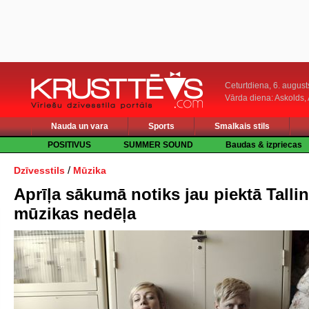
Ceturtdiena, 6. august
Vārda diena: Askolds,
Nauda un vara
Sports
Smalkais stils
POSITIVUS
SUMMER SOUND
Baudas & izpriecas
/
Dzīvesstils
Mūzika
Aprīļa sākumā notiks jau piektā Talli
mūzikas nedēļa