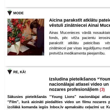
MODE
Aicina parakstīt atklātu pate
vēstuli zinātniecei Ainai Mu
Ainas Mucenieces vārdā nosauktais 
fonds, pēc vēža pacientu ierosin
parakstīt atklātu pateicības vēs
zinātniecei par viņas ieguldījumu med
pretvēža medikamenta pieejamību.
RE, KĀ!
Izsludina pieteikšanos “You
nacionālajai atlasei video un
nozares profesionāļiem
(3)
Sākusies pieteikšanās “Young Lions” nacionālajai atlas
“Film”, kurā aicināti piedalīties video un filmu nozares p
izcilākā komanda iegūs Inbox.lv apmaksātu ceļazīmi uz 