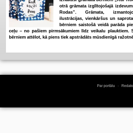
otrā grāmata izglītojošajā izdevum
Rodas”. Grāmata, izmantoj
ilustrācijas, vienkāršus un saprot
bērniem saistošā veidā parāda pi
ceļu – no pašiem pirmsākumiem līdz veikalu plauktiem. S
bērniem attēlot, kā piens tiek apstrādāts mūsdienīgā ražotnē
Par portālu
·
Redakc