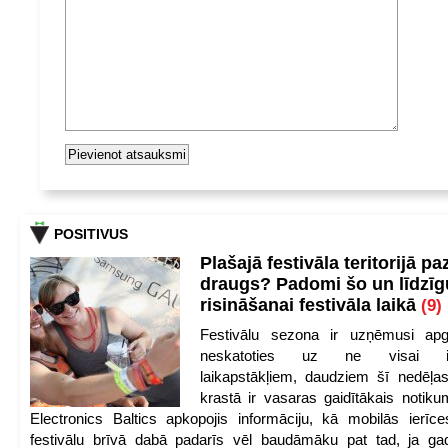
POSITIVUS
Plašajā festivāla teritorijā pa
draugs? Padomi šo un līdzīg
risināšanai festivāla laikā
(9)
Festivālu sezona ir uzņēmusi apg
neskatoties uz ne visai iep
laikapstākļiem, daudziem šī nedēļas
krastā ir vasaras gaidītākais notik
Electronics Baltics apkopojis informāciju, kā mobilās ierīc
festivālu brīvā dabā padarīs vēl baudāmāku pat tad, ja ga