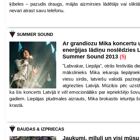
ķibeles – pazudis draugs, mājās aizmirsies lādētājs vai slikt
nevari atrast savu telefonu.
SUMMER SOUND
Ar grandiozu Mika koncertu 
enerģijas lādiņu noslēdzies
Summer Sound 2013
(5)
"Labvakar, Liepāja", otrās festivāla d
mākslinieks Mika iekaroja liepājnie
viesu sirdis, latviešu valodā paziņoj
atgriezties Latvijā. Mūziķis pēc uzst
ka šis koncerts Latvijā ir vēl emocionālāks par iepriekšējo šov
gadiem. Liepājas pludmales aizrauts, Mika brokastis ieturēja šo
krastā.
BAUDAS & IZPRIECAS
Jaukumi, mīluļi un visi mūsu