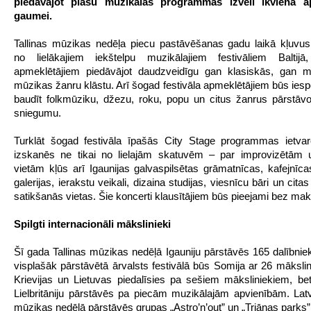
piedāvājot plašu muzikālās programmas izvēli ikviena a
gaumei.
Tallinas mūzikas nedēļa piecu pastāvēšanas gadu laikā kļuvus
no lielākajiem iekštelpu muzikālajiem festivāliem Baltij
apmeklētājiem piedāvājot daudzveidīgu gan klasiskās, gan m
mūzikas žanru klāstu. Arī šogad festivāla apmeklētājiem būs iespē
baudīt folkmūziku, džezu, roku, popu un citus žanrus pārstā
sniegumu.
Turklāt šogad festivāla īpašās City Stage programmas ietva
izskanēs ne tikai no lielajām skatuvēm – par improvizētām 
vietām kļūs arī Igaunijas galvaspilsētas grāmatnīcas, kafejnīc
galerijas, ierakstu veikali, dizaina studijas, viesnīcu bāri un citas
satikšanās vietas. Šie koncerti klausītājiem būs pieejami bez ma
Spilgti internacionāli mākslinieki
Šī gada Tallinas mūzikas nedēļā Igauniju pārstāvēs 165 dalībniek
visplašāk pārstāvētā ārvalsts festivālā būs Somija ar 26 māksli
Krievijas un Lietuvas piedalīsies pa sešiem māksliniekiem, be
Lielbritāniju pārstāvēs pa piecām muzikālajām apvienībām. Latvi
mūzikas nedēļā pārstāvēs grupas „Astro’n’out” un „Triānas parks”