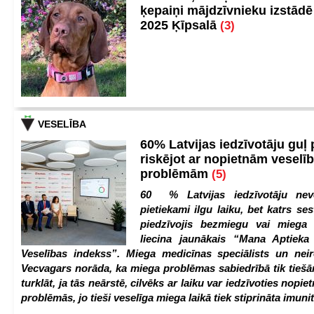
ķepaiņi mājdzīvnieku izstād
2025 Ķīpsalā
(3)
VESELĪBA
60% Latvijas iedzīvotāju guļ
riskējot ar nopietnām veselī
problēmām
(5)
60 % Latvijas iedzīvotāju nev
pietiekami ilgu laiku, bet katrs ses
piedzīvojis bezmiegu vai miega 
liecina jaunākais “Mana Aptiek
Veselības indekss”. Miega medicīnas speciālists un nei
Vecvagars norāda, ka miega problēmas sabiedrībā tik tiešām
turklāt, ja tās neārstē, cilvēks ar laiku var iedzīvoties nopie
problēmās, jo tieši veselīga miega laikā tiek stiprināta imunit