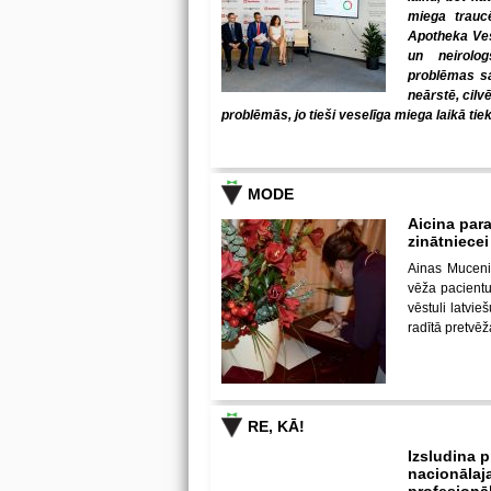
miega trauc
Apotheka Ves
un neirolo
problēmas sab
neārstē, cilv
problēmās, jo tieši veselīga miega laikā tiek
MODE
Aicina para
zinātniece
Ainas Muceni
vēža pacientu 
vēstuli latvi
radītā pretvē
RE, KĀ!
Izsludina 
nacionālaja