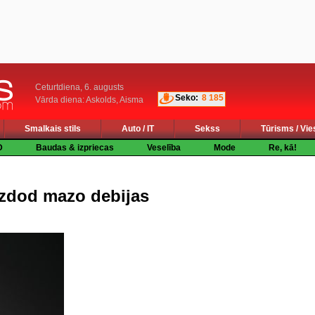
Ceturtdiena, 6. augusts
Seko:
8 185
Vārda diena: Askolds, Aisma
Smalkais stils
Auto / IT
Sekss
Tūrisms / Vie
D
Baudas & izpriecas
Veselība
Mode
Re, kā!
zdod mazo debijas