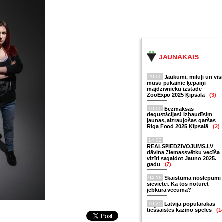
JAUNĀKAIS
20:00
Jaukumi, mīluļi un vis
mūsu pūkainie ķepaiņi
mājdzīvnieku izstādē
ZooExpo 2025 Ķīpsalā
(3)
10:00
Bezmaksas
degustācijas! Izbaudīsim
jaunas, aizraujošas garšas
Riga Food 2025 Ķīpsalā
(2)
14:02
REALSPIEDZIVOJUMS.LV
dāvina Ziemassvētku vecīša
vizīti sagaidot Jauno 2025.
gadu
(7)
04:18
Skaistuma noslēpumi
sievietei. Kā tos noturēt
jebkurā vecumā?
10:25
Latvijā populārākās
tiešsaistes kazino spēles
(1