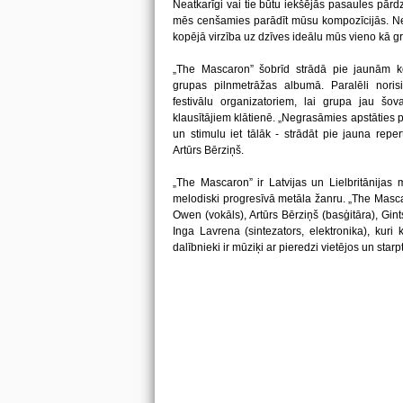
Neatkarīgi vai tie būtu iekšējās pasaules pārdzī
mēs cenšamies parādīt mūsu kompozīcijās. Nek
kopējā virzība uz dzīves ideālu mūs vieno kā gru
„The Mascaron” šobrīd strādā pie jaunām k
grupas pilnmetrāžas albumā. Paralēli nori
festivālu organizatoriem, lai grupa jau šov
klausītājiem klātienē. „Negrasāmies apstāties pi
un stimulu iet tālāk - strādāt pie jauna rep
Artūrs Bērziņš.
„The Mascaron” ir Latvijas un Lielbritānijas 
melodiski progresīvā metāla žanru. „The Mascar
Owen (vokāls), Artūrs Bērziņš (basģitāra), Gints
Inga Lavrena (sintezators, elektronika), kuri
dalībnieki ir mūziķi ar pieredzi vietējos un star