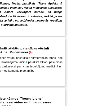
ējumus, liecina jaunākais “Mana Aptieka &
elības indekss”. Miega medicīnas speciālists
gs Ainārs Vecvagars norāda, ka miega
iedrībā tik tiešām ir aktuālas, turklāt, ja tās
ēks ar laiku var iedzīvoties nopietnās veselības
 stiprināta imunitāte.
kstīt atklātu pateicības vēstuli
i Ainai Muceniecei
(4)
eces vārdā nosauktais Viroterapijas fonds, pēc
ierosinājuma, aicina parakstīt atklātu pateicības
ešu zinātniecei par viņas ieguldījumu medicīnā un
ža medikamenta pieejamību.
pieteikšanos “Young Lions”
i atlasei video un filmu nozares