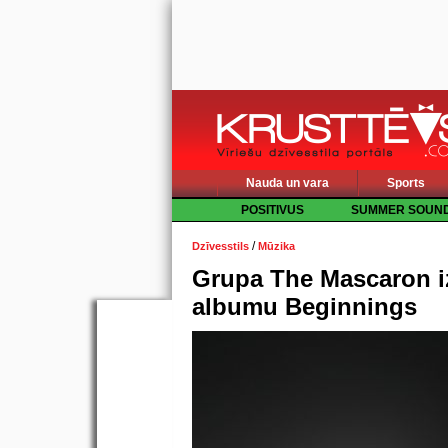
Nauda un vara
Sports
POSITIVUS
SUMMER SOUN
/
Dzīvesstils
Mūzika
Grupa The Mascaron i
albumu Beginnings