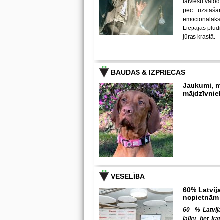
latviešu valod
pēc uzstāša
emocionālāks
Liepājas pludm
jūras krastā.
BAUDAS & IZPRIECAS
Jaukumi, m
mājdzīvnie
VESELĪBA
60% Latvija
nopietnām
60 % Latvija
laiku, bet ka