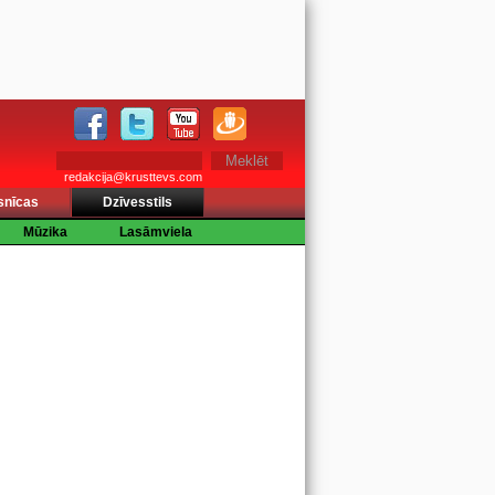
redakcija@krusttevs.com
snīcas
Dzīvesstils
Mūzika
Lasāmviela