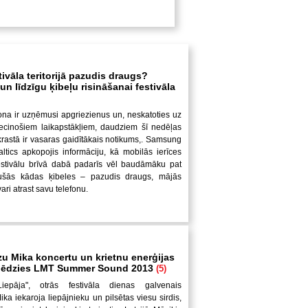
tivāla teritorijā pazudis draugs?
n līdzīgu ķibeļu risināšanai festivāla
ona ir uzņēmusi apgriezienus un, neskatoties uz
iecinošiem laikapstākļiem, daudziem šī nedēļas
krastā ir vasaras gaidītākais notikums,. Samsung
altics apkopojis informāciju, kā mobilās ierīces
festivālu brīvā dabā padarīs vēl baudāmāku pat
jušās kādas ķibeles – pazudis draugs, mājās
ari atrast savu telefonu.
zu Mika koncertu un krietnu enerģijas
slēdzies LMT Summer Sound 2013
(5)
Liepāja", otrās festivāla dienas galvenais
ka iekaroja liepājnieku un pilsētas viesu sirdis,