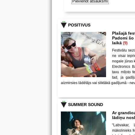
POSITIVUS
Plašajā fes
Padomi šo u
laikā
(9)
Festivālu sez
ne visai iepr
nogale jūras 
Electronics B
tavu mīļoto 
tad, ja gadī
aizmirsies lādētājs vai sliktākā gadījumā - nev
SUMMER SOUND
Ar grandio
lādiņu no
"Labvakar, 
mākslinieks Mi