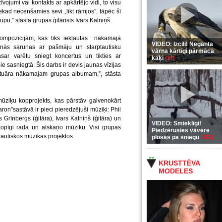
vojumi vai kontakts ar apkārtējo vidi, to visu
ad necenšamies sevi „likt rāmjos”, tāpēc šī
pu,” stāsta grupas ģitārists Ivars Kalniņš.
ompozīcijām, kas tiks iekļautas nākamajā
VIDEO: Izcili! Neganta
sinās sarunas ar pašmāju un starptautisku
vārna kārtīgi pārmāca
asar varētu sniegt koncertus un tikties ar
kaķi
(37)
e sasniegtā. Šis darbs ir devis jaunas vīzijas
ertuāra nākamajam grupas albumam,”, stāsta
mūziķu kopprojekts, kas pārstāv galvenokārt
on”sastāvā ir pieci pieredzējuši mūziķi: Phil
 Grīnbergs (ģitāra), Ivars Kalniņš (ģitāra) un
VIDEO: Smieklīgi!
 kopīgi rada un atskaņo mūziku. Visi grupas
Piedzērusies vāvere
ptautiskos mūzikas projektos.
plosās pa sniegu
(255)
KRUSTTĒVA
MODELES