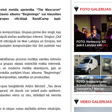
FOTO GALERIJAS
gresīvā metāla apvienība “The Mascaron”
 Jauno albumu “Beginnings” var klausīties
grupas oficiālajā BandCamp lapā:
 kompozīcijas. Grupas pirmie divi singli, kas
juši plašas auditorijas interesi. Singlus „Out
 iztirzājuši ne tikai Latvijas un Eiropas, bet
FOTO: Hennessy XO
pulcē Latvijas eliti
(32)
ļautajām kompozīcijām līdz šim publiski nav
akstīšanas process noritēja vairāku mēnešu
 grupas starpā visbiežāk notika internetā.
ks un moderns metāla skanējums, gan ar
okāla partijām.Visas albuma “Beginnings”
 komponētas, rakstītas un producētas.
FOTO: Nepieciešams
kravas vai pasažieru
pas basģitārists Artūrs Bērziņš: „Tas deva
transports? Mierīgi -
prast, cik daudz var izdarīt pašu spēkiem.
ieskaties šeit
(35)
ļauties viens uz otru, strādājot kā vienota
VIDEO GALERIJAS
r to idejas rodas dažādās dzīves situācijās.