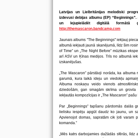
Latvijas un Lielbritānijas melodiski pro
izdevusi debijas albumu (EP) “Beginnings”.
un lejupielādēt digitālā formātā 
http://themascaron.bandcamp.com
Jaunais albums "The Beginnings" iekļauj piecas
albumā iekļauti jaunā skanējumā, līdz šim rosinā
of Time” un „The Night Before” mūzikas eksperti
arī ASV un Ķīnas medijos. Trīs no albumā iek
izskanējušas.
„The Mascaron” pārstāvji norāda, ka albuma r
garumā, kura laikā ideju un viedokļu apmaiņa
Albuma noskaņu veido vienots atmosfēris
dziedošām, gan smagām skrīma un grovla v
iekļautās kompozīcijas ir „The Mascaron” pašu
Par „Beginnings” tapšanu pārdomās dalās gru
lielisku iespēju apgūt daudz ko jaunu, un sa
Apvienojot domas, sapratām cik ļoti varam pa
komanda.”
„Mēs katrs darbojamies dažādās sfērās, līdz a