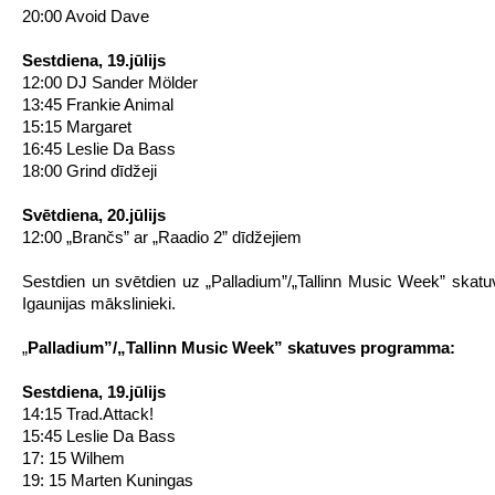
20:00 Avoid Dave
Sestdiena, 19.jūlijs
12:00 DJ Sander Mölder
13:45 Frankie Animal
15:15 Margaret
16:45 Leslie Da Bass
18:00 Grind dīdžeji
Svētdiena, 20.jūlijs
12:00 „Brančs” ar „Raadio 2” dīdžejiem
Sestdien un svētdien uz „Palladium”/„Tallinn Music Week” skat
Igaunijas mākslinieki.
„
Palladium”/„Tallinn Music Week” skatuves
programma:
Sestdiena, 19.jūlijs
14:15 Trad.Attack!
15:45 Leslie Da Bass
17: 15 Wilhem
19: 15 Marten Kuningas