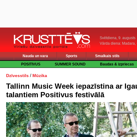
Svētdiena, 9. augusts
Vārda diena: Madara
Nauda un vara
Sports
Smalkais stils
POSITIVUS
SUMMER SOUND
Baudas & izpriecas
/
Dzīvesstils
Mūzika
Tallinn Music Week iepazīstina ar Iga
talantiem Positivus festivālā