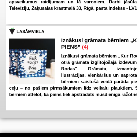
apsveikumus raidījumam un tā varoņiem. Darbi jāsūta
Televīziju, Zaķusalas krastmalā 33, Rīgā, pasta indekss - LV
LASĀMVIELA
Iznākusi grāmata bērniem „
PIENS”
(4)
Iznākusi grāmata bērniem „Kur Ro
otrā grāmata izglītojošajā izdevum
Rodas”. Grāmata, izmantoj
ilustrācijas, vienkāršus un saprot
bērniem saistošā veidā parāda pi
ceļu – no pašiem pirmsākumiem līdz veikalu plauktiem. S
bērniem attēlot, kā piens tiek apstrādāts mūsdienīgā ražotnē