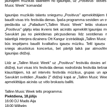
jaunajiem mūzikas talantiem no Igaunijas, uz „Positivus” dosies a
Music Week” komanda!
Igaunijas muzikālo talantu sniegumu „Positivus” apmeklētājiem 
baudīt visas trīs festivāla dienas. Īpaša programma sestdien un s
piedāvāta uz „Palladium”/„Tallinn Music Week” lielās skatuv
„Positivus” gājēju ielas ikviens tiek aicināts apmeklēt Igaunijas mū
Savukārt jau no piektdienas pēcpusdienas līdz sestdienas na
talantīgā interjera dizainera Ott Kangur izstrādātajā „Tallinn Music
būs iespējams baudīt kvalitatīvu igauņu mūziku. Teltī igauņu 
sniegs akustiskus koncertus, bet pārējā laikā par atmosfēr
Igaunijas dīdžeji.
Līdz ar „Tallinn Music Week” uz „Positivus” festivālu dosies arī
dīdžeji, kuri visas trīs festivāla dienas nodrošinās festivāla tiešrai
klausītājiem, kā arī intervēs festivāla mūziķus, grupas un ap
Savukārt svētdien „Raadio 2” dīdžeji kopā ar „Tallinn Music Week
apmeklētājus aicinās uz vēlo brokastu ballīti.
Tallinn Music Week telts programma:
Piektdiena, 18.jūlijs
16:00 DJ Madis Aija
18:00 Wilhelm