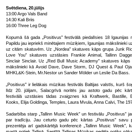
Svētdiena, 20.jūlijs
13:00 Argo Vals Band
14:30 Kali Briis
16:00 Three Leg Dog
Kopumā šā gada „Positivus” festivālā piedalīsies 18 Igaunijas m
Papildu jau iepriekš minētajiem mūziķiem, Igaunijas mākslinieki u
uz citām skatuvēm. Uz „Nordea” skatuves kāps grupa Junk Riot
Love You” skatuves uzstāsies Frankie Animal, Tallinn Dagg
Sinclair Sinclair. Uz „Red Bull Music Academy” skatuves kāps 
mākslinieki kā Avoid Dave, Dave Storm, DJ Quest & Paul Oja,
MHKL&K-Stein, Mr.Nestor un Sander Mölder un Leslie Da Bass.
„Positivus” ir lielākais mūzikas festivāls Baltijas valstīs, kurš š
līdz 20. jūlijam, Salacgrīvā noritēs jau astoto gadu pēc kā
festivālā uzstāsies tādas zvaigznes kā Kraftwerk, Bastille,
Kooks, Elija Goldinga, Temples, Laura Mvula, Anna Calvi, The 1975
Sadarbība starp „Tallinn Music Week” un festivālu „Positivus” jau
par tradīciju. Jau ceturto gadu pēc kārtas „Positivus” savu
prezentēja arī gadskārtējā konferencē „Tallinn Music Week”, 
martā notiek Tallinā. Septītā Tallinas Mūzikas nedēļa notiks nā