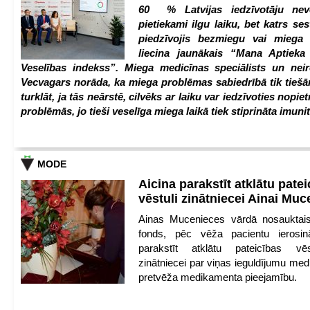
60 % Latvijas iedzīvotāju nev
pietiekami ilgu laiku, bet katrs ses
piedzīvojis bezmiegu vai miega 
liecina jaunākais “Mana Aptiek
Veselības indekss”. Miega medicīnas speciālists un nei
Vecvagars norāda, ka miega problēmas sabiedrībā tik tiešām
turklāt, ja tās neārstē, cilvēks ar laiku var iedzīvoties nopie
problēmās, jo tieši veselīga miega laikā tiek stiprināta imunit
MODE
Aicina parakstīt atklātu pate
vēstuli zinātniecei Ainai Mu
Ainas Mucenieces vārdā nosauktais 
fonds, pēc vēža pacientu ierosin
parakstīt atklātu pateicības vēs
zinātniecei par viņas ieguldījumu med
pretvēža medikamenta pieejamību.