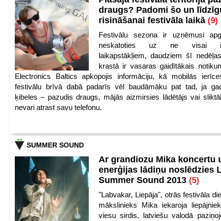
draugs? Padomi šo un līdzīg
risināšanai festivāla laikā
(9)
Festivālu sezona ir uzņēmusi apg
neskatoties uz ne visai iep
laikapstākļiem, daudziem šī nedēļas
krastā ir vasaras gaidītākais notik
Electronics Baltics apkopojis informāciju, kā mobilās ierīc
festivālu brīvā dabā padarīs vēl baudāmāku pat tad, ja ga
ķibeles – pazudis draugs, mājās aizmirsies lādētājs vai slikt
nevari atrast savu telefonu.
SUMMER SOUND
Ar grandiozu Mika koncertu 
enerģijas lādiņu noslēdzies
Summer Sound 2013
(5)
"Labvakar, Liepāja", otrās festivāla d
mākslinieks Mika iekaroja liepājnie
viesu sirdis, latviešu valodā paziņoj