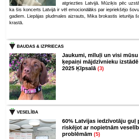
atgriezties Latvijā. Mūziķis pēc uzst
ka šis koncerts Latvijā ir vēl emocionālāks par iepriekšējo šov
gadiem. Liepājas pludmales aizrauts, Mika brokastis ieturēja šo
krastā.
BAUDAS & IZPRIECAS
Jaukumi, mīluļi un visi mūsu
ķepaiņi mājdzīvnieku izstād
2025 Ķīpsalā
(3)
VESELĪBA
60% Latvijas iedzīvotāju guļ
riskējot ar nopietnām veselī
problēmām
(5)