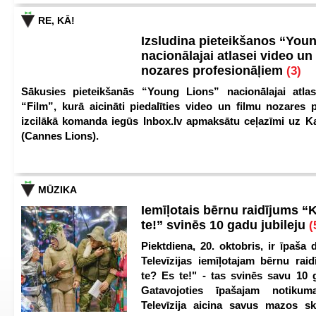
RE, KĀ!
Izsludina pieteikšanos “You
nacionālajai atlasei video un
nozares profesionāļiem
(3)
Sākusies pieteikšanās “Young Lions” nacionālajai atlas
“Film”, kurā aicināti piedalīties video un filmu nozares p
izcilākā komanda iegūs Inbox.lv apmaksātu ceļazīmi uz 
(Cannes Lions).
MŪZIKA
Iemīļotais bērnu raidījums “
te!” svinēs 10 gadu jubileju
(
Piektdiena, 20. oktobris, ir īpaša 
Televīzijas iemīļotajam bērnu ra
te? Es te!" - tas svinēs savu 10 g
Gatavojoties īpašajam notikum
Televīzija aicina savus mazos ska