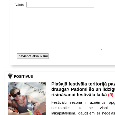
Vārds:
POSITIVUS
Plašajā festivāla teritorijā pa
draugs? Padomi šo un līdzīg
risināšanai festivāla laikā
(9)
Festivālu sezona ir uzņēmusi apg
neskatoties uz ne visai iep
laikapstākļiem, daudziem šī nedēļas