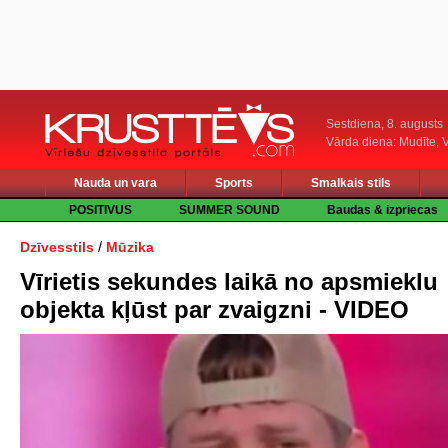
Sestdiena, 8. augusts
Vārda diena: Mudīte, V
Nauda un vara
Sports
Smalkais stils
POSITIVUS
SUMMER SOUND
Baudas & izpriecas
/
Dzīvesstils
Mūzika
Vīrietis sekundes laikā no apsmieklu
objekta kļūst par zvaigzni - VIDEO