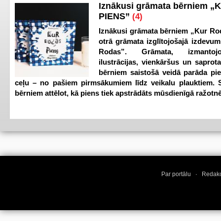
Iznākusi grāmata bērniem „
PIENS”
(4)
Iznākusi grāmata bērniem „Kur Ro
otrā grāmata izglītojošajā izdevum
Rodas”. Grāmata, izmantoj
ilustrācijas, vienkāršus un saprot
bērniem saistošā veidā parāda pi
ceļu – no pašiem pirmsākumiem līdz veikalu plauktiem. S
bērniem attēlot, kā piens tiek apstrādāts mūsdienīgā ražotnē
Par portālu
·
Redakc