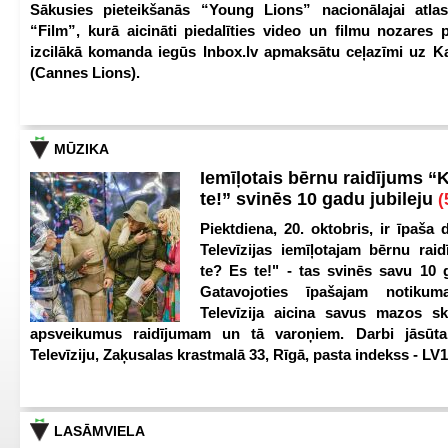
Sākusies pieteikšanās “Young Lions” nacionālajai atlas
“Film”, kurā aicināti piedalīties video un filmu nozares p
izcilākā komanda iegūs Inbox.lv apmaksātu ceļazīmi uz 
(Cannes Lions).
MŪZIKA
Iemīļotais bērnu raidījums “
te!” svinēs 10 gadu jubileju
(
Piektdiena, 20. oktobris, ir īpaša 
Televīzijas iemīļotajam bērnu ra
te? Es te!" - tas svinēs savu 10 g
Gatavojoties īpašajam notikum
Televīzija aicina savus mazos ska
apsveikumus raidījumam un tā varoņiem. Darbi jāsūta
Televīziju, Zaķusalas krastmalā 33, Rīgā, pasta indekss - LV
LASĀMVIELA