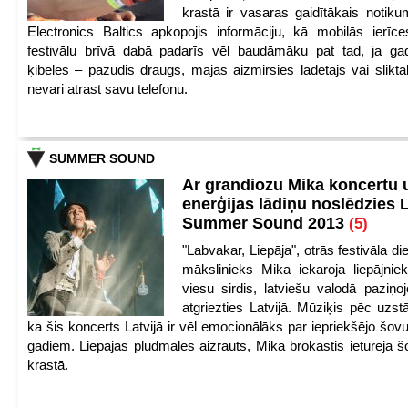
krastā ir vasaras gaidītākais notik
Electronics Baltics apkopojis informāciju, kā mobilās ierīc
festivālu brīvā dabā padarīs vēl baudāmāku pat tad, ja ga
ķibeles – pazudis draugs, mājās aizmirsies lādētājs vai slikt
nevari atrast savu telefonu.
SUMMER SOUND
Ar grandiozu Mika koncertu 
enerģijas lādiņu noslēdzies
Summer Sound 2013
(5)
"Labvakar, Liepāja", otrās festivāla d
mākslinieks Mika iekaroja liepājnie
viesu sirdis, latviešu valodā paziņoj
atgriezties Latvijā. Mūziķis pēc uzst
ka šis koncerts Latvijā ir vēl emocionālāks par iepriekšējo šov
gadiem. Liepājas pludmales aizrauts, Mika brokastis ieturēja šo
krastā.