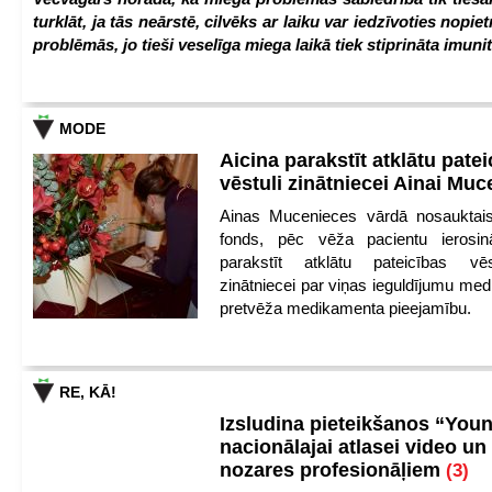
turklāt, ja tās neārstē, cilvēks ar laiku var iedzīvoties nopie
problēmās, jo tieši veselīga miega laikā tiek stiprināta imunit
MODE
Aicina parakstīt atklātu pate
vēstuli zinātniecei Ainai Mu
Ainas Mucenieces vārdā nosauktais 
fonds, pēc vēža pacientu ierosin
parakstīt atklātu pateicības vēs
zinātniecei par viņas ieguldījumu med
pretvēža medikamenta pieejamību.
RE, KĀ!
Izsludina pieteikšanos “You
nacionālajai atlasei video un
nozares profesionāļiem
(3)