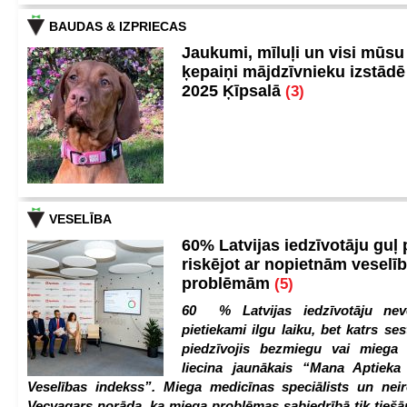
BAUDAS & IZPRIECAS
Jaukumi, mīluļi un visi mūsu
ķepaiņi mājdzīvnieku izstād
2025 Ķīpsalā
(3)
VESELĪBA
60% Latvijas iedzīvotāju guļ
riskējot ar nopietnām veselī
problēmām
(5)
60 % Latvijas iedzīvotāju nev
pietiekami ilgu laiku, bet katrs ses
piedzīvojis bezmiegu vai miega 
liecina jaunākais “Mana Aptiek
Veselības indekss”. Miega medicīnas speciālists un nei
Vecvagars norāda, ka miega problēmas sabiedrībā tik tiešām