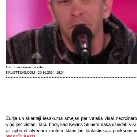
Foto: Ekrānšāviņš no video
KRUSTTEVS.COM · 20.10.2014. 18:34
Žūrija un skatītāji iesākumā smējās par vīrieša visai neordināro 
viņš
ķer vistas! Taču brīdī, kad Kevins Skiners sāka dziedāt, visi
ar apbrīnā atvertām mutēm klausījās fantastiskajā priekšnes
SKATĪT ŠEIT!