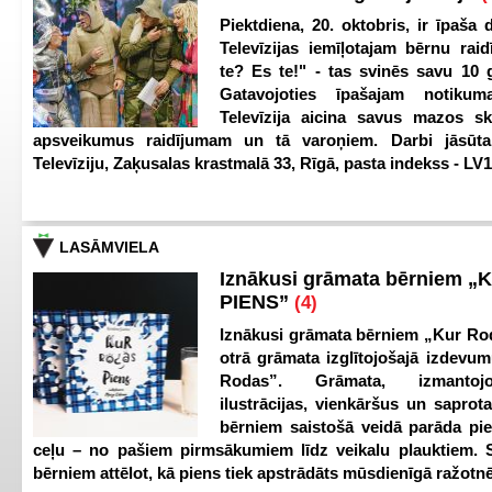
Piektdiena, 20. oktobris, ir īpaša 
Televīzijas iemīļotajam bērnu ra
te? Es te!" - tas svinēs savu 10 g
Gatavojoties īpašajam notikum
Televīzija aicina savus mazos ska
apsveikumus raidījumam un tā varoņiem. Darbi jāsūta
Televīziju, Zaķusalas krastmalā 33, Rīgā, pasta indekss - LV
LASĀMVIELA
Iznākusi grāmata bērniem „
PIENS”
(4)
Iznākusi grāmata bērniem „Kur Ro
otrā grāmata izglītojošajā izdevum
Rodas”. Grāmata, izmantoj
ilustrācijas, vienkāršus un saprot
bērniem saistošā veidā parāda pi
ceļu – no pašiem pirmsākumiem līdz veikalu plauktiem. S
bērniem attēlot, kā piens tiek apstrādāts mūsdienīgā ražotnē