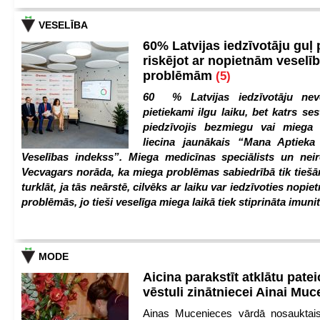
VESELĪBA
60% Latvijas iedzīvotāju guļ
riskējot ar nopietnām veselī
problēmām
(5)
60 % Latvijas iedzīvotāju nev
pietiekami ilgu laiku, bet katrs ses
piedzīvojis bezmiegu vai miega 
liecina jaunākais “Mana Aptiek
Veselības indekss”. Miega medicīnas speciālists un nei
Vecvagars norāda, ka miega problēmas sabiedrībā tik tiešām
turklāt, ja tās neārstē, cilvēks ar laiku var iedzīvoties nopie
problēmās, jo tieši veselīga miega laikā tiek stiprināta imunit
MODE
Aicina parakstīt atklātu pate
vēstuli zinātniecei Ainai Mu
Ainas Mucenieces vārdā nosauktais 