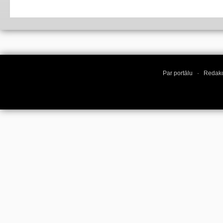
Par portālu
·
Redakc