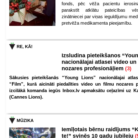
fonds, pēc vēža pacientu ierosin
parakstīt atklātu pateicības vēs
zinātniecei par viņas ieguldījumu med
pretvēža medikamenta pieejamību.
RE, KĀ!
Izsludina pieteikšanos “You
nacionālajai atlasei video un
nozares profesionāļiem
(3)
Sākusies pieteikšanās “Young Lions” nacionālajai atlas
“Film”, kurā aicināti piedalīties video un filmu nozares p
izcilākā komanda iegūs Inbox.lv apmaksātu ceļazīmi uz 
(Cannes Lions).
MŪZIKA
Iemīļotais bērnu raidījums “
te!” svinēs 10 gadu jubileju
(