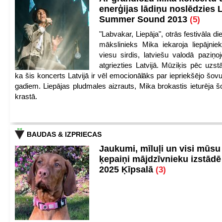
enerģijas lādiņu noslēdzies
Summer Sound 2013
(5)
"Labvakar, Liepāja", otrās festivāla d
mākslinieks Mika iekaroja liepājnie
viesu sirdis, latviešu valodā paziņoj
atgriezties Latvijā. Mūziķis pēc uzst
ka šis koncerts Latvijā ir vēl emocionālāks par iepriekšējo šov
gadiem. Liepājas pludmales aizrauts, Mika brokastis ieturēja šo
krastā.
BAUDAS & IZPRIECAS
Jaukumi, mīluļi un visi mūsu
ķepaiņi mājdzīvnieku izstād
2025 Ķīpsalā
(3)