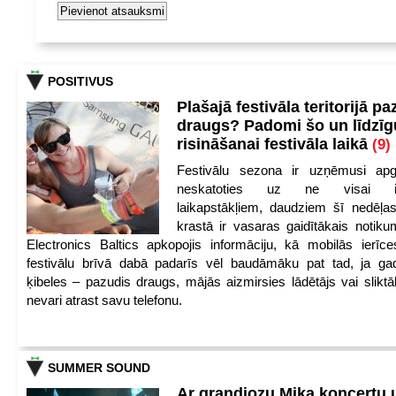
POSITIVUS
Plašajā festivāla teritorijā pa
draugs? Padomi šo un līdzīg
risināšanai festivāla laikā
(9)
Festivālu sezona ir uzņēmusi apg
neskatoties uz ne visai iep
laikapstākļiem, daudziem šī nedēļas
krastā ir vasaras gaidītākais notik
Electronics Baltics apkopojis informāciju, kā mobilās ierīc
festivālu brīvā dabā padarīs vēl baudāmāku pat tad, ja ga
ķibeles – pazudis draugs, mājās aizmirsies lādētājs vai slikt
nevari atrast savu telefonu.
SUMMER SOUND
Ar grandiozu Mika koncertu 