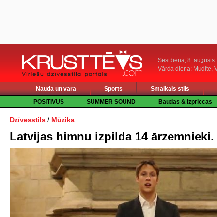
Sestdiena, 8. augusts
Vārda diena: Mudīte, V
Nauda un vara
Sports
Smalkais stils
POSITIVUS
SUMMER SOUND
Baudas & izpriecas
/
Dzīvesstils
Mūzika
Latvijas himnu izpilda 14 ārzemnieki. I