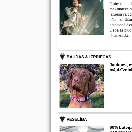
"Labvakar, 
mākslinieks Mi
latviešu valod
pēc uzstāša
emocionālāks
Liepājas pludm
jūras krastā.
BAUDAS & IZPRIECAS
Jaukumi, m
mājdzīvnie
VESELĪBA
60% Latvija