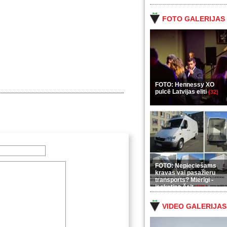
FOTO GALERIJAS
FOTO: Hennessy XO
pulcē Latvijas eliti
(32)
FOTO: Nepieciešams
kravas vai pasažieru
transports? Mierīgi -
ieskaties šeit
(35)
VIDEO GALERIJAS