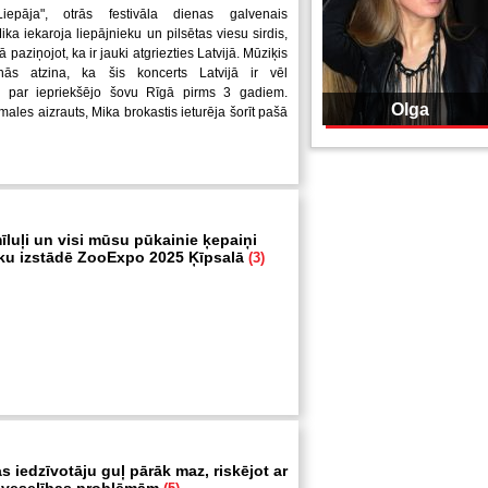
Liepāja", otrās festivāla dienas galvenais
ka iekaroja liepājnieku un pilsētas viesu sirdis,
ā paziņojot, ka ir jauki atgriezties Latvijā. Mūziķis
nās atzina, ka šis koncerts Latvijā ir vēl
 par iepriekšējo šovu Rīgā pirms 3 gadiem.
Olga
ales aizrauts, Mika brokastis ieturēja šorīt pašā
īluļi un visi mūsu pūkainie ķepaiņi
ku izstādē ZooExpo 2025 Ķīpsalā
(3)
s iedzīvotāju guļ pārāk maz, riskējot ar