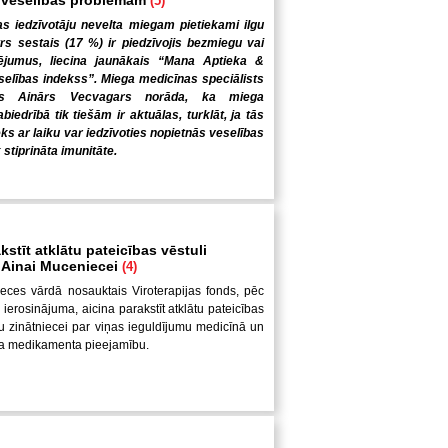
 veselības problēmām
(5)
s iedzīvotāju nevelta miegam pietiekami ilgu
trs sestais (17 %) ir piedzīvojis bezmiegu vai
ējumus, liecina jaunākais “Mana Aptieka &
elības indekss”. Miega medicīnas speciālists
gs Ainārs Vecvagars norāda, ka miega
iedrībā tik tiešām ir aktuālas, turklāt, ja tās
ēks ar laiku var iedzīvoties nopietnās veselības
 stiprināta imunitāte.
kstīt atklātu pateicības vēstuli
i Ainai Muceniecei
(4)
eces vārdā nosauktais Viroterapijas fonds, pēc
ierosinājuma, aicina parakstīt atklātu pateicības
ešu zinātniecei par viņas ieguldījumu medicīnā un
ža medikamenta pieejamību.