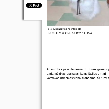
Foto: Ekrānšāviņš no interneta
KRUSTTEVS.COM · 16.12.2014. 15:49
Arī mūzikas pasaule nesnauž un centīgākie ir p
gada mūzikas apskatus, kompilācijas un arī m
karstākās dziesmas vienā skaņdarbā. Šeit ir visi