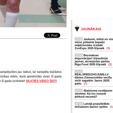
JAUNĀKAIS
20:00
Jaukumi, mīluļi un vis
mūsu pūkainie ķepaiņi
mājdzīvnieku izstādē
ZooExpo 2025 Ķīpsalā
(3)
10:00
Bezmaksas
degustācijas! Izbaudīsim
jaunas, aizraujošas garšas
Riga Food 2025 Ķīpsalā
(2)
14:02
arūpējušies jau laikus, lai sarūpētu dažādus
REALSPIEDZIVOJUMS.LV
ūzikas video, kurā apvienotas visas šī gada
dāvina Ziemassvētku vecīša
vizīti sagaidot Jauno 2025.
 šī gada izcilnieki!
SKATIES VIDEO ŠEIT!
gadu
(7)
04:18
Skaistuma noslēpumi
sievietei. Kā tos noturēt
jebkurā vecumā?
10:25
Latvijā populārākās
tiešsaistes kazino spēles
(1