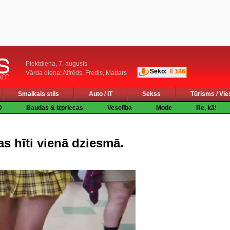
Piektdiena, 7. augusts
Seko:
8 186
Vārda diena: Alfrēds, Fredis, Madars
Smalkais stils
Auto / IT
Sekss
Tūrisms / Vie
D
Baudas & izpriecas
Veselība
Mode
Re, kā!
s hīti vienā dziesmā.