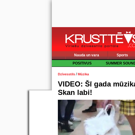
Nauda un vara
Sports
POSITIVUS
SUMMER SOUN
/
Dzīvesstils
Mūzika
VIDEO: Šī gada mūzika
Skan labi!