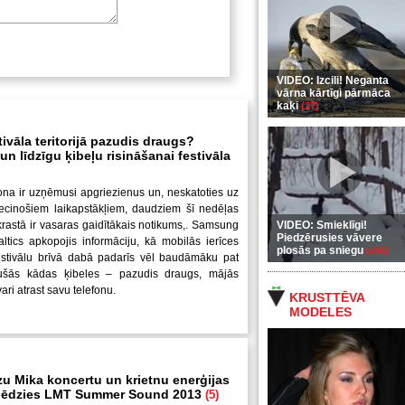
VIDEO: Izcili! Neganta
vārna kārtīgi pārmāca
kaķi
(37)
tivāla teritorijā pazudis draugs?
n līdzīgu ķibeļu risināšanai festivāla
ona ir uzņēmusi apgriezienus un, neskatoties uz
iecinošiem laikapstākļiem, daudziem šī nedēļas
krastā ir vasaras gaidītākais notikums,. Samsung
VIDEO: Smieklīgi!
Piedzērusies vāvere
altics apkopojis informāciju, kā mobilās ierīces
plosās pa sniegu
(255)
festivālu brīvā dabā padarīs vēl baudāmāku pat
jušās kādas ķibeles – pazudis draugs, mājās
ari atrast savu telefonu.
KRUSTTĒVA
MODELES
zu Mika koncertu un krietnu enerģijas
slēdzies LMT Summer Sound 2013
(5)