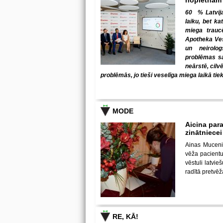
nopietnām
60 % Latvija
laiku, bet ka
miega trauc
Apotheka Ves
un neirolo
problēmas sab
neārstē, cilv
problēmās, jo tieši veselīga miega laikā tiek
MODE
Aicina para
zinātniece
Ainas Muceni
vēža pacientu 
vēstuli latvi
radītā pretvē
RE, KĀ!