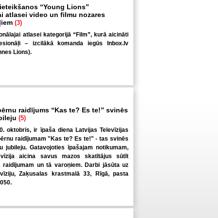
pieteikšanos “Young Lions”
i atlasei video un filmu nozares
ļiem
(3)
ālajai atlasei kategorijā “Film”, kurā aicināti
esionāļi – izcilākā komanda iegūs Inbox.lv
nes Lions).
bērnu raidījums “Kas te? Es te!” svinēs
bileju
(5)
0. oktobris, ir īpaša diena Latvijas Televīzijas
bērnu raidījumam "Kas te? Es te!" - tas svinēs
 jubileju. Gatavojoties īpašajam notikumam,
evīzija aicina savus mazos skatītājus sūtīt
raidījumam un tā varoņiem. Darbi jāsūta uz
evīziju, Zaķusalas krastmalā 33, Rīgā, pasta
1050.