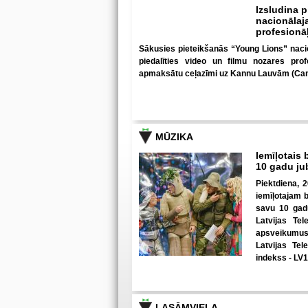
Izsludina 
nacionālaja
profesionā
Sākusies pieteikšanās “Young Lions” nacion
piedalīties video un filmu nozares prof
apmaksātu ceļazīmi uz Kannu Lauvām (Can
MŪZIKA
Iemīļotais 
10 gadu ju
Piektdiena, 2
iemīļotajam 
savu 10 gadu
Latvijas Tel
apsveikumus 
Latvijas Tel
indekss - LV
LASĀMVIELA