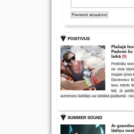
POSITIVUS
Plašajā fes
Padomi šo u
laikā
(9)
Festivālu sez
ne visai iepr
nogale jūras 
Electronics B
tavu mīļoto 
tad, ja gadī
aizmirsies lādētājs vai sliktākā gadījumā - nev
SUMMER SOUND
Ar grandio
lādiņu no