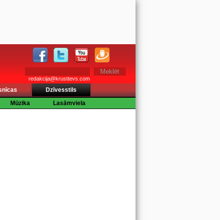
redakcija@krusttevs.com
snīcas
Dzīvesstils
Mūzika
Lasāmviela