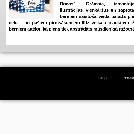
Rodas”. Grāmata, izmantoj
ilustrācijas, vienkāršus un saprot
bērniem saistošā veidā parāda pi
ceļu – no pašiem pirmsākumiem līdz veikalu plauktiem. S
bērniem attēlot, kā piens tiek apstrādāts mūsdienīgā ražotnē
Par portālu
·
Redakc