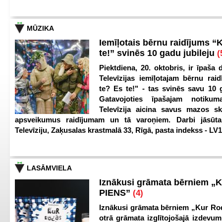
MŪZIKA
Iemīļotais bērnu raidījums “
te!” svinēs 10 gadu jubileju
(
Piektdiena, 20. oktobris, ir īpaša 
Televīzijas iemīļotajam bērnu ra
te? Es te!" - tas svinēs savu 10 g
Gatavojoties īpašajam notikum
Televīzija aicina savus mazos ska
apsveikumus raidījumam un tā varoņiem. Darbi jāsūta
Televīziju, Zaķusalas krastmalā 33, Rīgā, pasta indekss - LV
LASĀMVIELA
Iznākusi grāmata bērniem „
PIENS”
(4)
Iznākusi grāmata bērniem „Kur Ro
otrā grāmata izglītojošajā izdevum