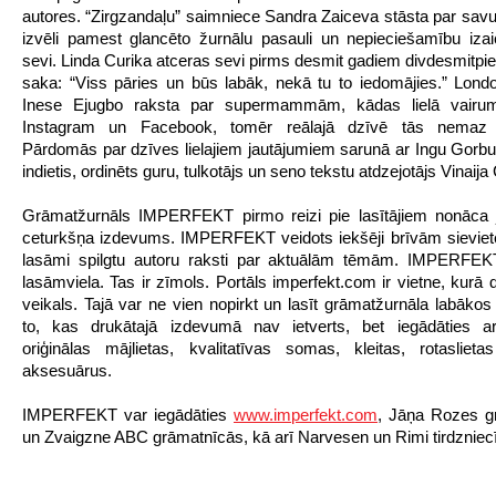
autores. “Zirgzandaļu” saimniece Sandra Zaiceva stāsta par savu
izvēli pamest glancēto žurnālu pasauli un nepieciešamību izai
sevi. Linda Curika atceras sevi pirms desmit gadiem divdesmitpi
saka: “Viss pāries un būs labāk, nekā tu to iedomājies.” Londo
Inese Ejugbo raksta par supermammām, kādas lielā vair
Instagram un Facebook, tomēr reālajā dzīvē tās nemaz 
Pārdomās par dzīves lielajiem jautājumiem sarunā ar Ingu Gorb
indietis, ordinēts guru, tulkotājs un seno tekstu atdzejotājs Vinaija
Grāmatžurnāls IMPERFEKT pirmo reizi pie lasītājiem nonāca j
ceturkšņa izdevums. IMPERFEKT veidots iekšēji brīvām sieviet
lasāmi spilgtu autoru raksti par aktuālām tēmām. IMPERFEKT
lasāmviela. Tas ir zīmols. Portāls imperfekt.com ir vietne, kurā 
veikals. Tajā var ne vien nopirkt un lasīt grāmatžurnāla labākos
to, kas drukātajā izdevumā nav ietverts, bet iegādāties a
oriģinālas mājlietas, kvalitatīvas somas, kleitas, rotasliet
aksesuārus.
IMPERFEKT var iegādāties
www.imperfekt.com
, Jāņa Rozes g
un Zvaigzne ABC grāmatnīcās, kā arī Narvesen un Rimi tirdzniecī