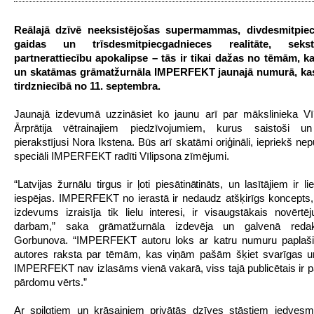
Reālajā dzīvē neeksistējošas supermammas, divdesmitpie
gaidas un trīsdesmitpiecgadnieces realitāte, sek
partnerattiecību apokalipse – tās ir tikai dažas no tēmām, 
un skatāmas grāmatžurnāla IMPERFEKT jaunajā numurā, ka
tirdzniecībā no 11. septembra.
Jaunajā izdevumā uzzināsiet ko jaunu arī par mākslinieka Vī
Ārprātija vētrainajiem piedzīvojumiem, kurus saistoši un
pierakstījusi Nora Ikstena. Būs arī skatāmi oriģināli, iepriekš nep
speciāli IMPERFEKT radīti Vīlipsona zīmējumi.
“Latvijas žurnālu tirgus ir ļoti piesātinātināts, un lasītājiem ir li
iespējas. IMPERFEKT no ierastā ir nedaudz atšķirīgs koncepts,
izdevums izraisīja tik lielu interesi, ir visaugstākais novēr
darbam,” saka grāmatžurnāla izdevēja un galvenā redak
Gorbunova. “IMPERFEKT autoru loks ar katru numuru paplaš
autores raksta par tēmām, kas viņām pašām šķiet svarīgas un
IMPERFEKT nav izlasāms vienā vakarā, viss tajā publicētais ir 
pārdomu vērts.”
Ar spilgtiem un krāsainiem privātās dzīves stāstiem iedvesm