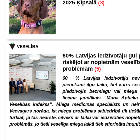
2025 Ķīpsalā
(3)
VESELĪBA
60% Latvijas iedzīvotāju guļ
riskējot ar nopietnām veselī
problēmām
(5)
60 % Latvijas iedzīvotāju nev
pietiekami ilgu laiku, bet katrs ses
piedzīvojis bezmiegu vai miega 
liecina jaunākais “Mana Aptiek
Veselības indekss”. Miega medicīnas speciālists un nei
Vecvagars norāda, ka miega problēmas sabiedrībā tik tiešām
turklāt, ja tās neārstē, cilvēks ar laiku var iedzīvoties nopie
problēmās, jo tieši veselīga miega laikā tiek stiprināta imunit