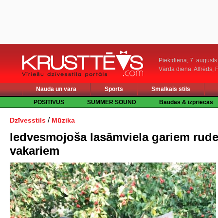
Piektdiena, 7. augusts
Vārda diena: Alfrēds, 
Nauda un vara
Sports
Smalkais stils
POSITIVUS
SUMMER SOUND
Baudas & izpriecas
/
Dzīvesstils
Mūzika
Iedvesmojoša lasāmviela gariem rud
vakariem