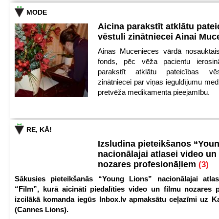
MODE
Aicina parakstīt atklātu pate
vēstuli zinātniecei Ainai Mu
Ainas Mucenieces vārdā nosauktais 
fonds, pēc vēža pacientu ierosin
parakstīt atklātu pateicības vēs
zinātniecei par viņas ieguldījumu med
pretvēža medikamenta pieejamību.
RE, KĀ!
Izsludina pieteikšanos “You
nacionālajai atlasei video un
nozares profesionāļiem
(3)
Sākusies pieteikšanās “Young Lions” nacionālajai atlas
“Film”, kurā aicināti piedalīties video un filmu nozares p
izcilākā komanda iegūs Inbox.lv apmaksātu ceļazīmi uz 
(Cannes Lions).