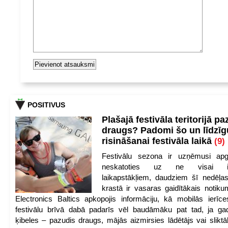
POSITIVUS
Plašajā festivāla teritorijā pa
draugs? Padomi šo un līdzīg
risināšanai festivāla laikā
(9)
Festivālu sezona ir uzņēmusi apg
neskatoties uz ne visai iep
laikapstākļiem, daudziem šī nedēļas
krastā ir vasaras gaidītākais notik
Electronics Baltics apkopojis informāciju, kā mobilās ierīc
festivālu brīvā dabā padarīs vēl baudāmāku pat tad, ja ga
ķibeles – pazudis draugs, mājās aizmirsies lādētājs vai slikt