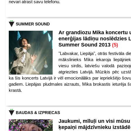
nevari atrast savu telefonu.
SUMMER SOUND
Ar grandiozu Mika koncertu 
enerģijas lādiņu noslēdzies
Summer Sound 2013
(5)
"Labvakar, Liepāja", otrās festivāla d
mākslinieks Mika iekaroja liepājnie
viesu sirdis, latviešu valodā paziņoj
atgriezties Latvijā. Mūziķis pēc uzst
ka šis koncerts Latvijā ir vēl emocionālāks par iepriekšējo šov
gadiem. Liepājas pludmales aizrauts, Mika brokastis ieturēja šo
krastā.
BAUDAS & IZPRIECAS
Jaukumi, mīluļi un visi mūsu
ķepaiņi mājdzīvnieku izstād