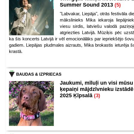
Summer Sound 2013
(5)
"Labvakar, Liepāja", otrās festivāla d
mākslinieks Mika iekaroja liepājnie
viesu sirdis, latviešu valodā paziņoj
atgriezties Latvijā. Mūziķis pēc uzst
ka šis koncerts Latvijā ir vēl emocionālāks par iepriekšējo šov
gadiem. Liepājas pludmales aizrauts, Mika brokastis ieturēja šo
krastā.
BAUDAS & IZPRIECAS
Jaukumi, mīluļi un visi mūsu
ķepaiņi mājdzīvnieku izstād
2025 Ķīpsalā
(3)