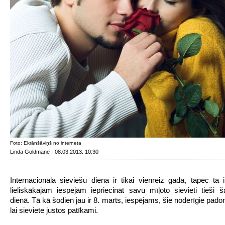
Foto: Ekrānšāviņš no interneta
Linda Goldmane · 08.03.2013. 10:30
Internacionālā sieviešu diena ir tikai vienreiz gadā, tāpēc tā 
lieliskākajām iespējām iepriecināt savu mīļoto sievieti tieši š
dienā. Tā kā šodien jau ir 8. marts, iespējams, šie noderīgie pad
lai sieviete justos patīkami.