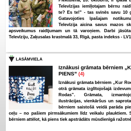
Televīzijas iemīļotajam bērnu ra
te? Es te!" - tas svinēs savu 10 g
Gatavojoties īpašajam notikum
Televīzija aicina savus mazos ska
apsveikumus raidījumam un tā varoņiem. Darbi jāsūta
Televīziju, Zaķusalas krastmalā 33, Rīgā, pasta indekss - LV
LASĀMVIELA
Iznākusi grāmata bērniem „
PIENS”
(4)
Iznākusi grāmata bērniem „Kur Ro
otrā grāmata izglītojošajā izdevum
Rodas”. Grāmata, izmantoj
ilustrācijas, vienkāršus un saprot
bērniem saistošā veidā parāda pi
ceļu – no pašiem pirmsākumiem līdz veikalu plauktiem. S
bērniem attēlot, kā piens tiek apstrādāts mūsdienīgā ražotnē