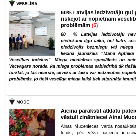
VESELĪBA
60% Latvijas iedzīvotāju guļ
riskējot ar nopietnām veselī
problēmām
(5)
60 % Latvijas iedzīvotāju nev
pietiekami ilgu laiku, bet katrs ses
piedzīvojis bezmiegu vai miega 
liecina jaunākais “Mana Aptiek
Veselības indekss”. Miega medicīnas speciālists un nei
Vecvagars norāda, ka miega problēmas sabiedrībā tik tiešām
turklāt, ja tās neārstē, cilvēks ar laiku var iedzīvoties nopie
problēmās, jo tieši veselīga miega laikā tiek stiprināta imunit
MODE
Aicina parakstīt atklātu pate
vēstuli zinātniecei Ainai Mu
Ainas Mucenieces vārdā nosauktais 
fonds, pēc vēža pacientu ierosin