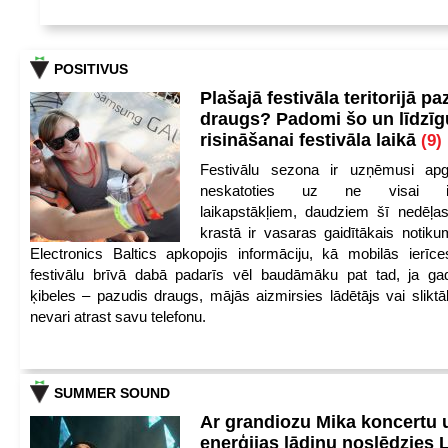
POSITIVUS
Plašajā festivāla teritorijā pa
draugs? Padomi šo un līdzīg
risināšanai festivāla laikā
(9)
Festivālu sezona ir uzņēmusi apg
neskatoties uz ne visai iep
laikapstākļiem, daudziem šī nedēļas
krastā ir vasaras gaidītākais notik
Electronics Baltics apkopojis informāciju, kā mobilās ierīc
festivālu brīvā dabā padarīs vēl baudāmāku pat tad, ja ga
ķibeles – pazudis draugs, mājās aizmirsies lādētājs vai slikt
nevari atrast savu telefonu.
SUMMER SOUND
Ar grandiozu Mika koncertu 
enerģijas lādiņu noslēdzies