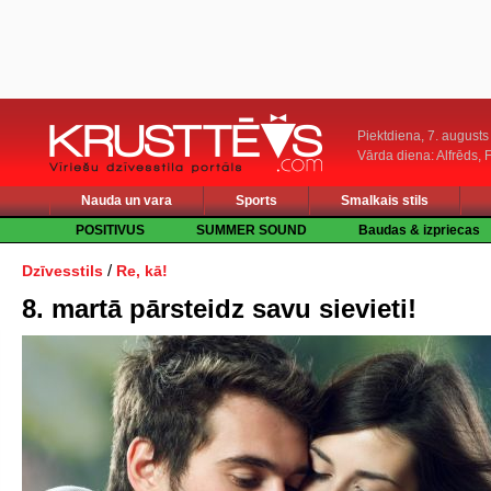
Piektdiena, 7. augusts
Vārda diena: Alfrēds, 
Nauda un vara
Sports
Smalkais stils
POSITIVUS
SUMMER SOUND
Baudas & izpriecas
/
Dzīvesstils
Re, kā!
8. martā pārsteidz savu sievieti!