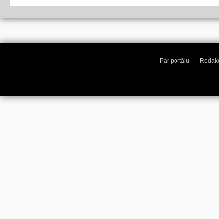
Par portālu
·
Redakc