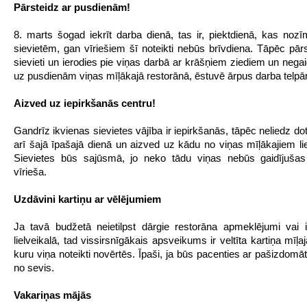
Pārsteidz ar pusdienām!
8. marts šogad iekrīt darba dienā, tas ir, piektdienā, kas noz
sievietēm, gan vīriešiem šī noteikti nebūs brīvdiena. Tāpēc pār
sievieti un ierodies pie viņas darbā ar krāšņiem ziediem un negaid
uz pusdienām viņas mīļākajā restorānā, ēstuvē ārpus darba telp
Aizved uz iepirkšanās centru!
Gandrīz ikvienas sievietes vājība ir iepirkšanās, tāpēc neliedz do
arī šajā īpašajā dienā un aizved uz kādu no viņas mīļākajiem lie
Sievietes būs sajūsmā, jo neko tādu viņas nebūs gaidījušas
vīrieša.
Uzdāvini kartiņu ar vēlējumiem
Ja tavā budžetā neietilpst dārgie restorāna apmeklējumi vai 
lielveikalā, tad vissirsnīgākais apsveikums ir veltīta kartiņa mīļaja
kuru viņa noteikti novērtēs. Īpaši, ja būs pacenties ar pašizdomā
no sevis.
Vakariņas mājās