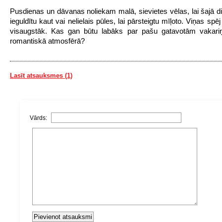
Pusdienas un dāvanas noliekam malā, sievietes vēlas, lai šajā die
ieguldītu kaut vai nelielais pūles, lai pārsteigtu mīļoto. Viņas spēj
visaugstāk. Kas gan būtu labāks par pašu gatavotām vakar
romantiskā atmosfērā?
Lasīt atsauksmes (1)
Vārds: