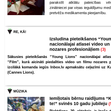
parakstīt atklātu pateicības vēs
zinātniecei par viņas ieguldījumu med
pretvēža medikamenta pieejamību.
RE, KĀ!
Izsludina pieteikšanos “You
nacionālajai atlasei video un
nozares profesionāļiem
(3)
Sākusies pieteikšanās “Young Lions” nacionālajai atlas
“Film”, kurā aicināti piedalīties video un filmu nozares p
izcilākā komanda iegūs Inbox.lv apmaksātu ceļazīmi uz 
(Cannes Lions).
MŪZIKA
Iemīļotais bērnu raidījums “
te!” svinēs 10 gadu jubileju
(
Piektdiena, 20. oktobris, ir īpaša 